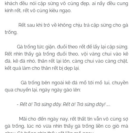
khách đều nói cặp sừng vô cùng đẹp, ai nấy đều cung
kính rết, rết vô cùng kiêu ngạo.
Rết sau khi trở về không chịu trả cặp sừng cho gà
trống.
Gà trống tức giận, đuổi theo rết để lấy lại cặp sừng.
Rết nhìn thấy gà trống đuổi theo, vội vàng chui vào kẽ
đá, kẽ đá nhỏ, thân rết lại lớn, càng chui vào càng chật,
kết quả làm cho thân rết bị dẹp lại.
Gà trống bên ngoài kẽ đá mổ tới mổ lui, chuyền
qua chuyển lại, ngày ngày gào lên:
-
Rết à! Trả sừng đây. Rết à! Trả sừng đây! …..
Mãi cho đến ngày nay, rết thất tín vẫn vô cùng sợ
gà trống, lúc nó vừa nhìn thấy gà trống liền co giò mà