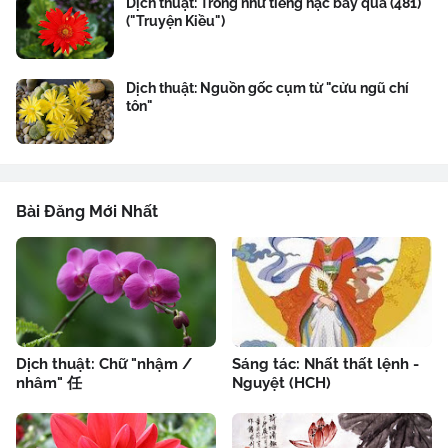
Dịch thuật: Trong như tiếng hạc bay qua (481)
("Truyện Kiều")
Dịch thuật: Nguồn gốc cụm từ "cửu ngũ chí
tôn"
Bài Đăng Mới Nhất
Dịch thuật: Chữ "nhậm /
Sáng tác: Nhất thất lệnh -
nhâm" 任
Nguyệt (HCH)