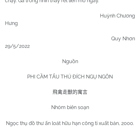
chạy. Gà trống nhìn thấy rết liền mổ ngay.
Huỳnh Chương
Hưng
Quy Nhơn
29/5/2022
Nguồn
PHI CẦM TẨU THÚ ĐÍCH NGỤ NGÔN
飛禽走獸的寓言
Nhóm biên soạn
Ngọc thụ đồ thư ấn loát hữu hạn công ti xuất bản, 2000.