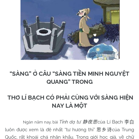
“SÀNG” Ở CÂU “SÀNG TIỀN MINH NGUYỆT
QUANG” TRONG
THƠ LÍ BẠCH CÓ PHẢI CÙNG VỚI SÀNG HIỆN
NAY LÀ MỘT
Tĩnh dạ tư
của Lí Bạch
静夜思
李白
Ngàn năm nay, bài
luôn được xem là đệ nhất “tư hương thi”
của Trung
思乡诗
Quốc, rất khoái chá nhân khẩu. Trong giới học giả, về chữ