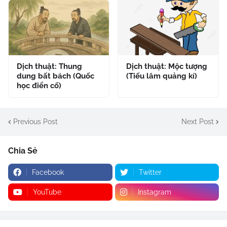
Dịch thuật: Thung
Dịch thuật: Mộc tượng
dung bất bách (Quốc
(Tiếu lâm quảng kí)
học điển cố)
Previous Post
Next Post
Chia Sẻ
Facebook
Twitter
YouTube
Instagram