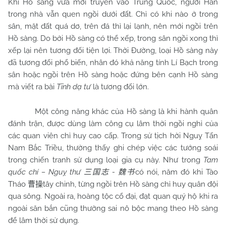
Khi Hồ sàng vừa mới truyền vào Trung Quốc, người Hán
trong nhà vẫn quen ngồi dưới đất. Chỉ có khi nào ở trong
sân, mặt đất quá dơ, trên đá thì lại lạnh, nên mới ngồi trên
Hồ sàng. Do bởi Hồ sàng có thể xếp, trong sân ngồi xong thì
xếp lại nên tương đối tiện lợi. Thời Đường, loại Hồ sàng này
đã tương đối phổ biến, nhân đó khả năng tính Lí Bạch trong
sân hoặc ngồi trên Hồ sàng hoặc đứng bên cạnh Hồ sàng
mà viết ra bài
Tĩnh dạ tư
là tương đối lớn.
Một công năng khác của Hồ sàng là khi hành quân
đánh trận, được dùng làm công cụ lâm thời ngồi nghỉ của
các quan viên chỉ huy cao cấp. Trong sử tịch hời Nguỵ Tấn
Nam Bắc Triều, thường thấy ghi chép việc các tướng soái
trong chiến tranh sử dụng loại gia cụ này. Như trong
Tam
quốc chí – Nguỵ thư
-
có nói, năm đó khi Tào
三国志
魏书
Tháo
tây chinh, từng ngồi trên Hồ sàng chỉ huy quân đội
曹操
qua sông. Ngoài ra, hoàng tộc cổ đại, đạt quan quý hộ khi ra
ngoài săn bắn cũng thường sai nô bộc mang theo Hồ sàng
để lâm thời sử dụng.