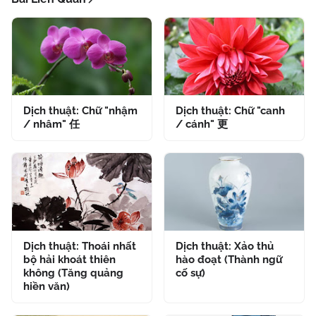
Dịch thuật: Chữ "nhậm
Dịch thuật: Chữ "canh
/ nhâm" 任
/ cánh" 更
Dịch thuật: Thoái nhất
Dịch thuật: Xảo thủ
bộ hải khoát thiên
hào đoạt (Thành ngữ
không (Tăng quảng
cố sự)
hiền văn)