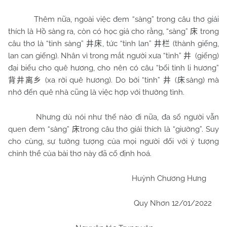
Thêm nữa, ngoài việc đem “sàng” trong câu thơ giải
thích là Hồ sàng ra, còn có học giả cho rằng, “sàng”
trong
床
câu thơ là “tỉnh sàng”
, tức “tỉnh lan”
(thành giếng,
井床
井栏
lan can giếng). Nhân vì trong mắt người xưa “tỉnh”
(giếng)
井
đại biểu cho quê hương, cho nên có câu “bối tỉnh li hương”
(xa rời quê hương). Do bởi “tỉnh”
(
sàng) mà
背井离乡
井
床
nhớ đến quê nhà cũng là việc hợp với thường tình.
Nhưng dù nói như thế nào đi nữa, đa số người vẫn
quen đem “sàng”
trong câu thơ giải thích là “giường”. Suy
床
cho cùng, sự tưởng tượng của mọi người đối với ý tượng
chỉnh thể của bài thơ này đã cố định hoá.
Huỳnh Chương Hưng
Quy Nhơn
12/01/2022