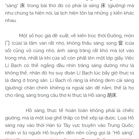
“sàng”
trong bài thơ đó có phải là sàng
(giường) mà
床
床
như chúng ta hiện nói, lai lịch hiện tồn tại những ý kiến khác
nhau.
Một số học giả đề xuất, về kiến trúc thời Đường, môn
(cửa) là tấm ván rất nhỏ, không thấu sáng; song
(cửa
门
窗
sổ) cũng vô cùng nhỏ, ánh sáng trăng rất khó mà lọt vào
trong nhà, nhất là khi cửa sổ còn phất lên một lớp giấy. Việc
Lí Bạch có thể ngẩng đầu nhìn trăng sáng dường như là
không thể, nhân đó họ suy đoán Lí Bạch lúc bấy giờ thực ra
là đang ở trong sân. Lí Bạch rõ ràng là không đem cái sàng
(giường) chân chính khiêng ra ngoài sân để nằm, thế là họ
cho rằng, sàng trong câu thơ kì thực là Hồ sàng
.
胡床
Hồ sàng, thực tế hoàn toàn không phải là chiếc
giường, mà là một loại ghế thấp có thể xếp lại được. Loại Hồ
sàng này vào thời Hán từ Tây vực truyền vào Trung Quốc,
nhân vì từ người Hồ truyền đến nên cũng gọi là “Hồ sàng”.