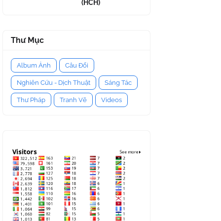
(HCH)
Thư Mục
Album Ảnh
Câu Đối
Nghiên Cứu - Dịch Thuật
Sáng Tác
Thư Pháp
Tranh Vẽ
Videos