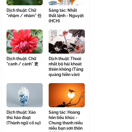
Dịch thuật: Chữ
Sáng tác: Nhất
"nhậm / nhâm" 任
thất lệnh - Nguyệt
(HCH)
Dịch thuật: Chữ
Dịch thuật: Thoái
"canh / cánh" 更
nhất bộ hải khoát
thiên không (Tăng
quảng hiền văn)
Dịch thuật: Xảo
Sáng tác: Hoàng
thủ hào đoạt
hôn tiểu khúc -
(Thành ngữ cố sự)
Chung thanh niểu
niểu bạn sơn thôn