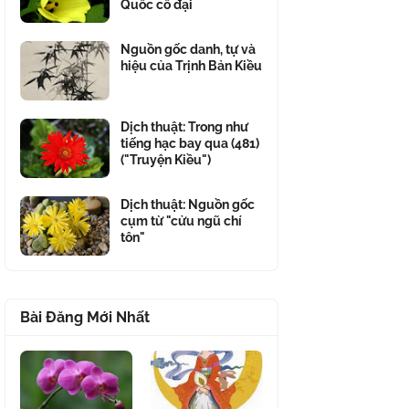
Quốc cổ đại
Nguồn gốc danh, tự và
hiệu của Trịnh Bản Kiều
Dịch thuật: Trong như
tiếng hạc bay qua (481)
("Truyện Kiều")
Dịch thuật: Nguồn gốc
cụm từ "cửu ngũ chí
tôn"
Bài Đăng Mới Nhất