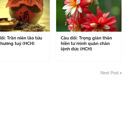
ối: Trần niên lão tửu
Câu đối: Trọng gián thân
 hương tuý (HCH)
hiền tư minh quân chân
lệnh đức (HCH)
Next Post