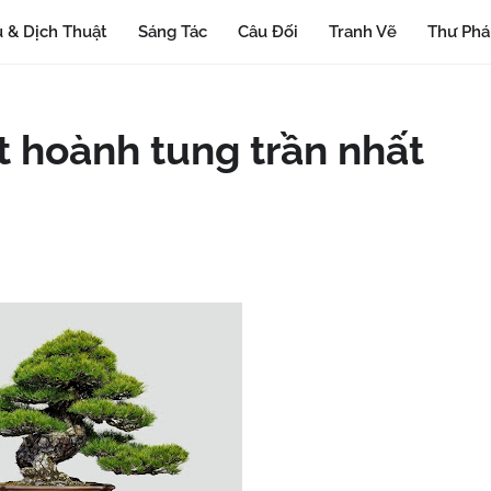
 & Dịch Thuật
Sáng Tác
Câu Đối
Tranh Vẽ
Thư Ph
t hoành tung trần nhất