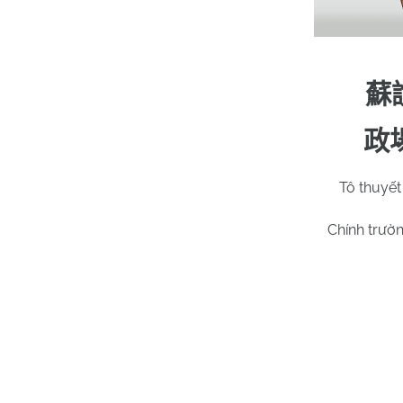
蘇
政
Tô thuyết
Chính trườ