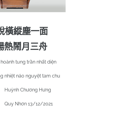
說橫縱塵一面
場熱鬧月三舟
 hoành tung trần nhất diện
ng nhiệt náo nguyệt tam chu
Huỳnh Chương Hưng
Quy Nhơn 13/12/2021