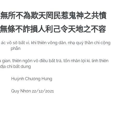
惡無所不為欺天罔民惹鬼神之共憤
無條不詐損人利己令天地之不容
 ác vô sở bất vi, khi thiên võng dân, nhạ quỷ thần chi cộng
phẫn
n, thiên ngôn vô điều bất trá, tổn nhân lợi kỉ, linh thiên
địa chi bất dung
Huỳnh Chương Hưng
Quy Nhơn 22/12/2021