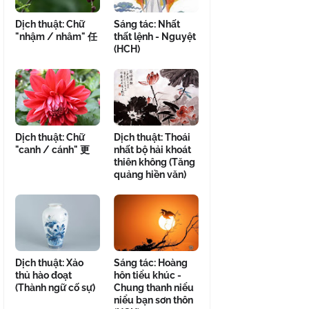
Dịch thuật: Chữ
Sáng tác: Nhất
"nhậm / nhâm" 任
thất lệnh - Nguyệt
(HCH)
Dịch thuật: Chữ
Dịch thuật: Thoái
"canh / cánh" 更
nhất bộ hải khoát
thiên không (Tăng
quảng hiền văn)
Dịch thuật: Xảo
Sáng tác: Hoàng
thủ hào đoạt
hôn tiểu khúc -
(Thành ngữ cố sự)
Chung thanh niểu
niểu bạn sơn thôn