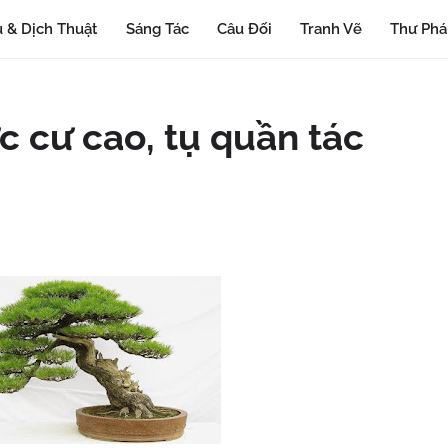
 & Dịch Thuật
Sáng Tác
Câu Đối
Tranh Vẽ
Thư Ph
c cư cao, tụ quần tác