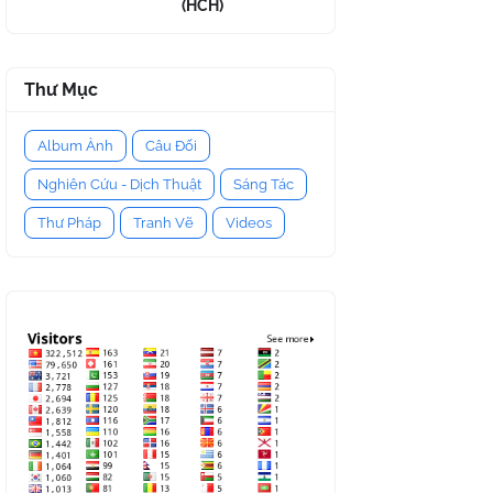
(HCH)
Thư Mục
Album Ảnh
Câu Đối
Nghiên Cứu - Dịch Thuật
Sáng Tác
Thư Pháp
Tranh Vẽ
Videos