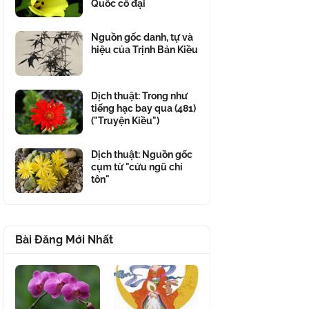
Quốc cổ đại
Nguồn gốc danh, tự và
hiệu của Trịnh Bản Kiều
Dịch thuật: Trong như
tiếng hạc bay qua (481)
("Truyện Kiều")
Dịch thuật: Nguồn gốc
cụm từ "cửu ngũ chí
tôn"
Bài Đăng Mới Nhất