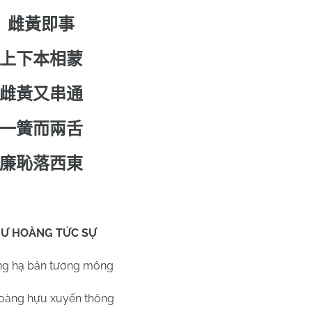
雌黃即事
上下本相蒙
雌黃又串通
一簧而兩舌
廉恥落西東
Ư HOÀNG TỨC SỰ
g hạ bản tương mông
oàng hựu xuyến thông