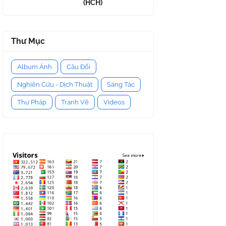
(HCH)
Thư Mục
Album Ảnh
Câu Đối
Nghiên Cứu - Dịch Thuật
Sáng Tác
Thư Pháp
Tranh Vẽ
Videos