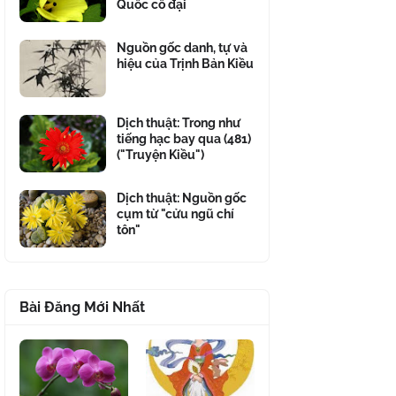
Quốc cổ đại
Nguồn gốc danh, tự và
hiệu của Trịnh Bản Kiều
Dịch thuật: Trong như
tiếng hạc bay qua (481)
("Truyện Kiều")
Dịch thuật: Nguồn gốc
cụm từ "cửu ngũ chí
tôn"
Bài Đăng Mới Nhất