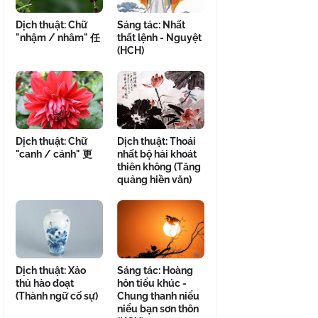
Dịch thuật: Chữ
Sáng tác: Nhất
"nhậm / nhâm" 任
thất lệnh - Nguyệt
(HCH)
Dịch thuật: Chữ
Dịch thuật: Thoái
"canh / cánh" 更
nhất bộ hải khoát
thiên không (Tăng
quảng hiền văn)
Dịch thuật: Xảo
Sáng tác: Hoàng
thủ hào đoạt
hôn tiểu khúc -
(Thành ngữ cố sự)
Chung thanh niểu
niểu bạn sơn thôn