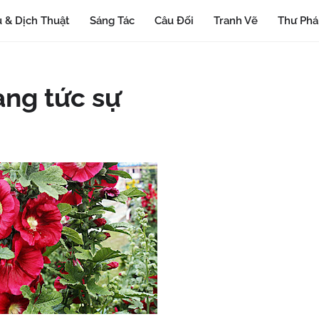
 & Dịch Thuật
Sáng Tác
Câu Đối
Tranh Vẽ
Thư Ph
àng tức sự