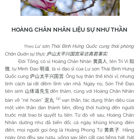
HOÀNG CHÂN NHÂN LIỆU SỰ NHƯ THẦN
Lư sơn Thái Bình Hưng Quốc cung thái phỏng
Theo
Chân Quân sự thực
:
庐山太平兴国宫采访真君事实
Đời Tống, có vị Hoàng Chân Nhân
, tên Tri Vi
黄真人
知
, tự Minh Đạo
, là vị đạo sĩ của Lư sơn Thái Bình Hưng
微
明道
Quốc cung
. Ông tuy thân thể khôi vĩ, nhưng
庐山太平兴国宫
tính cách lại rất điềm tĩnh văn nhã. Ngày nọ, Sơn Thể Đạo
tiên sinh
đến thăm, cùng với Hoàng Chân Nhân
山体道先生
(1)
bàn về “nê hoàn”
vạn thần, tác dụng thần diệu của
泥丸
một viên thần đan thành tiên, đồng thời hướng đến người
trước mặt trao bí quyết tu tiên. Từ đó về sau, Hoàng Chân
Nhân dường như đã biến đổi, cả ngày khùng khùng điên
điên, mọi người gọi ông là Hoàng Phong Tử
. Hằng
黄疯子
ngày ông đều say rượu, uống say liền cất cao tiếng hát, hát