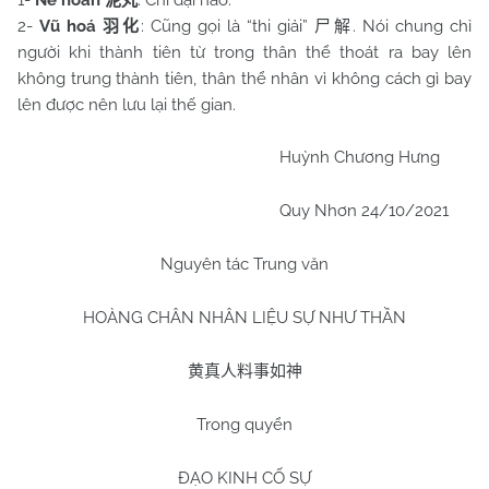
1-
Nê hoàn
: Chỉ đại não.
泥丸
2-
Vũ hoá
: Cũng gọi là “thi giải”
. Nói chung chỉ
羽化
尸解
người khi thành tiên từ trong thân thể thoát ra bay lên
không trung thành tiên, thân thể nhân vì không cách gì bay
lên được nên lưu lại thế gian.
Huỳnh Chương Hưng
Quy Nhơn
24/10/2021
Nguyên tác Trung văn
HOÀNG CHÂN NHÂN LIỆU SỰ NHƯ THẦN
黄真人料事如神
Trong quyển
ĐẠO KINH CỐ SỰ