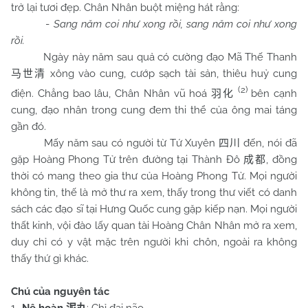
trở lại tươi đẹp. Chân Nhân buột miệng hát rằng:
-
Sang năm coi như xong rồi, sang năm coi như xong
rồi.
Ngày này năm sau quả có cường đạo Mã Thế Thanh
xông vào cung, cướp sạch tài sản, thiêu huỷ cung
马世清
(2)
điện. Chẳng bao lâu, Chân Nhân vũ hoá
bên cạnh
羽化
cung, đạo nhân trong cung đem thi thể của ông mai táng
gần đó.
Mấy năm sau có người từ Tứ Xuyên
đến, nói đã
四川
gặp Hoàng Phong Tử trên đường tại Thành Đô
, đồng
成都
thời có mang theo gia thư của Hoàng Phong Tử. Mọi người
không tin, thế là mở thư ra xem, thấy trong thư viết có danh
sách các đạo sĩ tại Hưng Quốc cung gặp kiếp nạn. Mọi người
thất kinh, vội đào lấy quan tài Hoàng Chân Nhân mở ra xem,
duy chỉ có y vật mặc trên người khi chôn, ngoài ra không
thấy thứ gì khác.
Chú của nguyên tác