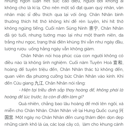
những ngôn luận hết sức cao diệu, người đời không ai
không cho là kì lạ. Cho nên một số đạt quan quý nhân, văn
nhân mặc sĩ đều thích qua lại với ông. Chân Nhân bình
thường thích hít thở không khí để rèn luyện, khi hít thở
không ngừng tiếng. Cuối năm Sùng Ninh
, Chân Nhân
崇宁
đã 90 tuổi, nhưng tướng mạo lại như một thanh niên, da
trắng như ngọc, trạng thái điên khùng thì vẫn như ngày đầu,
lượng rượu
uống hằng ngày vẫn không giảm.
Chân Nhân nói hoạ phúc của con người không có
điều nào là không linh nghiệm. Cuối năm Tuyên Hoà
,
宣和
hoàng đế tuyên triệu đến, Chân Nhân thác từ không đến,
quan viên địa phương cưỡng bức Chân Nhân vào kinh. Khi
đến Cửu giang
, Chân Nhân nói rằng:
九江
-
Hiện tại triều đình sắp thay hoàng đế, không phải là
hoàng đế lúc trước, ta còn đi đến làm gì?
Quả nhiên, chẳng bao lâu hoàng đế mới lên ngôi, xá
miễn cho Chân Nhân. Chân Nhân về lại Hưng Quốc cung
兴
. Một ngày nọ Chân Nhân đến cung thăm điện dọn dẹp
国宫
những cành khô lá úa, các loại cây cỏ,
làm cho khung cảnh