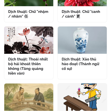
Dịch thuật: Chữ "nhậm
Dịch thuật: Chữ "canh
/ nhâm" 任
/ cánh" 更
Dịch thuật: Thoái nhất
Dịch thuật: Xảo thủ
bộ hải khoát thiên
hào đoạt (Thành ngữ
không (Tăng quảng
cố sự)
hiền văn)