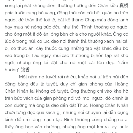
xong lại phát khùng điên, thường hướng đến Chân kiều
真桥
phía trước cung hô vang, đồng thời còn cởi hết quần áo trên
người, để thân thể loã lồ, bất kể tháng Chạp mùa đông lạnh
hay mùa hè nóng bức đều như thế. Thỉnh thoảng có người
cho ông một ít đồ ăn, ông bèn chia cho người khác. Ông có
lúc ở trong núi, có lúc dạo nơi thành thị, thường xách hai cái
bị, có thức ăn, cây thuốc cùng những tạp vật khác đều bỏ
vào trong bị. Lâu ngày, mùi các thứ trong bị hỗn tạp, rất khó
ngửi, nhưng ông lại đặt cho nó một cái tên đẹp: “cẩm
hương”
.
锦香
Một năm nọ tuyết rơi nhiều, khắp nơi từ trên núi đến
đồng bằng đều là tuyết, duy chỉ gian phòng của Hoàng
Chân Nhân lại không có tuyết. Ông thường chỉ vào khe hở
trên bức vách của gian phòng nói với mọi người, đó chính là
con đường mà ông ta dạo đến đất Thục. Hoàng Chân Nhân
chưa từng đọc qua sách gì, nhưng nói chuyện lại dẫn dụng
kinh điển rõ ràng mạch lạc. Bình thường cũng chẳng có ai
thấy ông học văn chương, nhưng ông một khi ra tay lại là