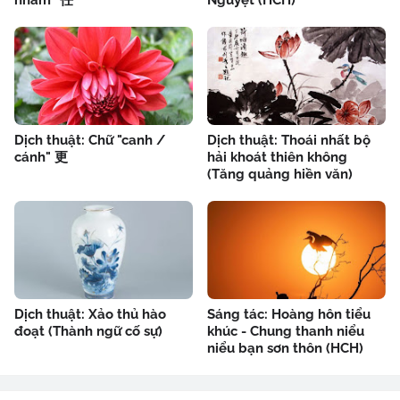
nhâm" 任
Nguyệt (HCH)
Dịch thuật: Chữ "canh /
Dịch thuật: Thoái nhất bộ
cánh" 更
hải khoát thiên không
(Tăng quảng hiền văn)
Dịch thuật: Xảo thủ hào
Sáng tác: Hoàng hôn tiểu
đoạt (Thành ngữ cố sự)
khúc - Chung thanh niểu
niểu bạn sơn thôn (HCH)