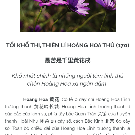
TỐI KHỔ THỊ, THIÊN LÍ HOÀNG HOA THÚ (170)
最苦是千里黃花戌
Khổ nhất chính là những người làm lính thú
chốn Hoàng Hoa xa ngàn dặm
Hoàng Hoa
: Có lẽ ở đây chỉ Hoàng Hoa Lĩnh
黄花
trường thành
. Hoàng Hoa Lĩnh trường thành ở
黄花岭长城
cửa bắc của kinh sư, phía tây bắc Quan Trấn
của huyện
关镇
thành Hoài Nhu
29 cây số, cách Bắc Kinh
60 cây
怀柔
北京
số. Toàn bộ chiều dài của Hoàng Hoa Lĩnh trường thành là