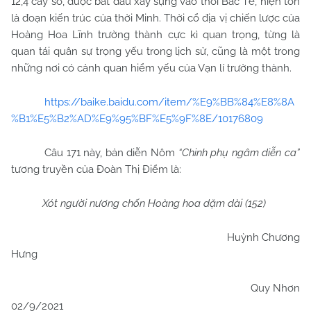
12,4 cây số, được bắt đầu xây sựng vào thời Bắc Tề, hiện tồn
là đoạn kiến trúc của thời Minh. Thời cổ địa vị chiến lược của
Hoàng Hoa Lĩnh trường thành cực kì quan trọng, từng là
quan tái quân sự trọng yếu trong lịch sử, cũng là một trong
những nơi có cảnh quan hiểm yếu của Vạn lí trường thành.
https://baike.baidu.com/item/%E9%BB%84%E8%8A
%B1%E5%B2%AD%E9%95%BF%E5%9F%8E/10176809
Câu 171 này, bản diễn Nôm
“Chinh phụ ngâm diễn ca”
tương truyền của Đoàn Thị Điểm là:
Xót người nương chốn Hoàng hoa dặm dài (152)
Huỳnh Chương
Hưng
Quy Nhơn
02/9/2021