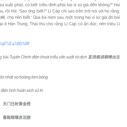
h sư xuất phát, có biết triều đình phái hai vị sứ giả đến không?” Hai
, rồi hỏi: “Sao ông biết?” Lí Cáp chỉ sao trên trời nói với họ rằng:
, cho nên biết.” Qua ba năm sau, một trong hai vị sứ giả đó bái
益州
i ở Hán Trung, Thái thú cho rằng Lí Cáp có ẩn đức, nên triệu Lí
98%9F%E4%BD%BF
g bài
Tuyên Chính điện thoái triều vãn xuất tả dịch
宣政殿退朝晚出左
ôn nhật xạ hoàng kim bảng
điện tình huân xích vũ kì
天门日射黄金榜
春殿睛曛
赤羽旗