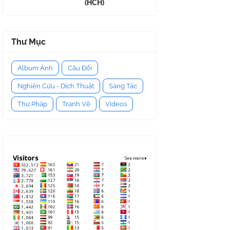
(HCH)
Thư Mục
Album Ảnh
Câu Đối
Nghiên Cứu - Dịch Thuật
Sáng Tác
Thư Pháp
Tranh Vẽ
Videos