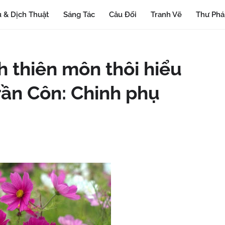
 & Dịch Thuật
Sáng Tác
Câu Đối
Tranh Vẽ
Thư Ph
nh thiên môn thôi hiểu
rần Côn: Chinh phụ