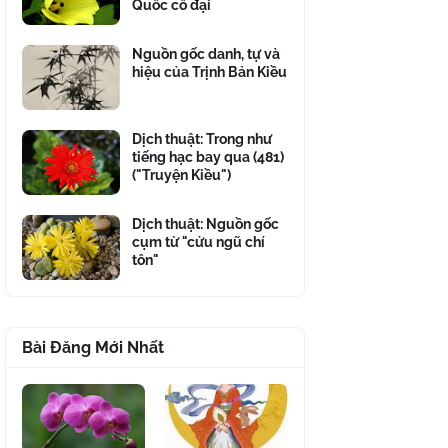
Quốc cổ đại
Nguồn gốc danh, tự và
hiệu của Trịnh Bản Kiều
Dịch thuật: Trong như
tiếng hạc bay qua (481)
("Truyện Kiều")
Dịch thuật: Nguồn gốc
cụm từ "cửu ngũ chí
tôn"
Bài Đăng Mới Nhất