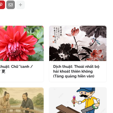
thuật: Chữ "canh /
Dịch thuật: Thoái nhất bộ
" 更
hải khoát thiên không
(Tăng quảng hiền văn)