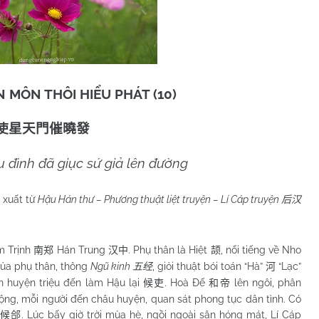
N MÔN THÔI HIỂU PHÁT (10)
使星天門催曉發
u đình đã giục sứ giả lên đường
n xuất từ
Hậu Hán thư – Phương thuật liệt truyện – Lí Cáp truyện
后汉
m Trịnh
Hán Trung
. Phụ thân là Hiệt
, nổi tiếng về Nho
南郑
汉中
颉
của phụ thân, thông
Ngũ kinh
, giỏi thuật bói toán “Hà”
“Lạc”
五经
河
an huyện triệu đến làm Hậu lại
. Hoà Đế
lên ngôi, phân
候吏
和帝
ộng, mỗi người đến châu huyện, quan sát phong tục dân tình. Có
. Lúc bấy giờ trời mùa hè, ngồi ngoài sân hóng mát, Lí Cáp
候郃