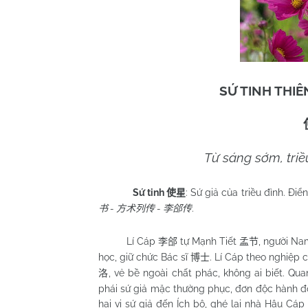
SỨ TINH THIÊ
Từ sáng sớm, triề
Sứ tinh
: Sứ giả của triều đình. Điể
使星
-
-
.
书
方术列传
李郃传
Lí Cáp
tự Mạnh Tiết
, người Na
李郃
孟节
học, giữ chức Bác sĩ
. Lí Cáp theo nghiệp 
博士
, vẻ bề ngoài chất phác, không ai biết. Qu
洛
phái sứ giả mặc thường phục, đơn độc hành đ
hai vị sứ giả đến Ích bộ, ghé lại nhà Hậu Cáp