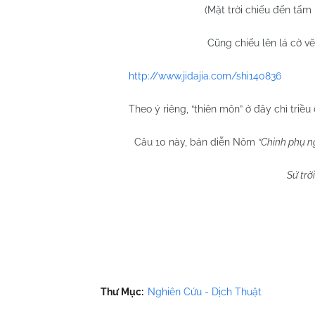
(Mặt trời chiếu đến tấ
Cũng chiếu lên lá cờ v
http://www.jidajia.com/shi140836
Theo ý riêng, “thiên môn” ở đây chỉ triều 
Câu 10 này, bản diễn Nôm
“Chinh phụ n
Sứ trờ
Quy Nhơn 25/
Thư Mục:
Nghiên Cứu - Dịch Thuật