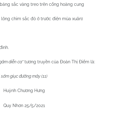
m bảng sắc vàng treo trên cổng hoàng cung
ẽ lông chim sắc đỏ ở trước điện mùa xuân)
đình.
gâm diễn ca”
tương truyền của Đoàn Thị Điểm là:
i sớm giục đường mây (11)
Huỳnh Chương Hưng
5/2021