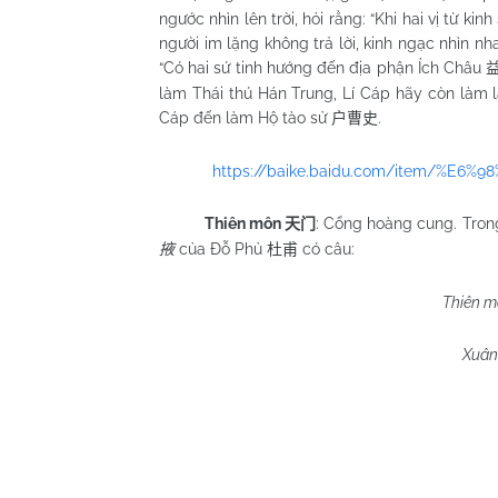
ngước nhìn lên trời, hỏi rằng: “Khi hai vị từ kin
người im lặng không trả lời, kinh ngạc nhìn nhau
“Có hai sứ tinh hướng đến địa phận Ích Châu
làm Thái thú Hán Trung, Lí Cáp hãy còn làm lạ
Cáp đến làm Hộ tào sử
.
户曹史
https://baike.baidu.com/item/%E6%
Thiên môn
: Cổng hoàng cung. Tron
天门
của Đỗ Phủ
có câu:
掖
杜甫
Thiên m
Xuân 