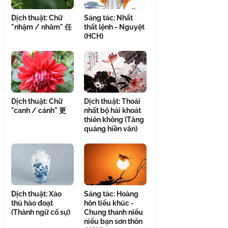
Dịch thuật: Chữ
Sáng tác: Nhất
"nhậm / nhâm" 任
thất lệnh - Nguyệt
(HCH)
Dịch thuật: Chữ
Dịch thuật: Thoái
"canh / cánh" 更
nhất bộ hải khoát
thiên không (Tăng
quảng hiền văn)
Dịch thuật: Xảo
Sáng tác: Hoàng
thủ hào đoạt
hôn tiểu khúc -
(Thành ngữ cố sự)
Chung thanh niểu
niểu bạn sơn thôn