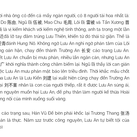
i nhà ông có đến cả mấy ngàn người, có 8 người tài hoa nhất là:
n Do
, Ngũ Bị
, Mao Chu
, Lôi Bị
và Tấn Xương
陈由
伍被
毛周
雷被
晋
Bị là vị kiếm khách với kiếm nghệ tinh thông, anh ta trong một lần
đã lỡ tay đâm trúng Lưu Thiên, khiến từ đó thái tử giận. Thế là
迁
đánh Hung Nô. Không ngờ Lưu An nghi ngờ phản tâm của Lôi
卫青
lòng oán hận, chạy đến thành Trường An
cáo trạng Lưu An.
长安
iết Lưu An chuẩn bị mưu phản, nhiều lấn ngăn cản, nhưng Lưu An
khởi nghĩa thành công châm biếm lại. Ngũ Bị thấy lời can gián
吴广
iệc Lưu An mưu phản mật báo lên triều đình. Thời khắc mấu chốt
của Lưu An là Lưu Kiến
lại xuất hiện cũng chạy đến Trường An
刘建
Hại
nhân là con của người thiếp, rất ít được Lưu An sủng ái,
刘不害
iến nguyên muốn hại Lưu An, để phụ thân làm người kế thừa Hoài
g nội của mình xuống suối vàng.
ến cáo trạng sau, Hán Vũ Đế bèn phái khốc lại Trương Thang
张汤
n là thực. Năm 122 trước công nguyên, Lưu An tự biết tội của
p)