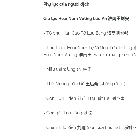
Phụ lục của người dịch
Gia tộc Hoài
Nam
Vương Lưu An
淮南王刘安
- Tổ phụ: Hán Cao Tổ Lưu Bang
汉高祖刘邦
- Phụ thân: Hoài Nam Lệ Vương Lưu Trường
Hoài Nam Vương
. Sau khi mất, phế bỏ
淮南王
- Mẫu thân: Ung thị
雍氏
- Thê: Vương hậu Đồ
(không rõ họ)
王后荼
- Con: Lưu Thiên
, Lưu Bất Hại
刘迁
刘不害
- Con gái: Lưu Lăng
刘陵
- Cháu: Lưu Kiến
(con của Lưu Bất Hại
刘建
刘