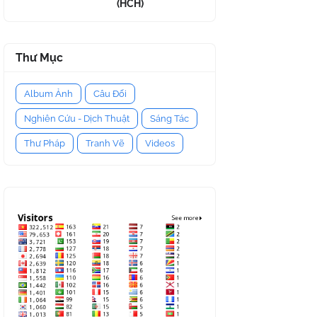
(HCH)
Thư Mục
Album Ảnh
Câu Đối
Nghiên Cứu - Dịch Thuật
Sáng Tác
Thư Pháp
Tranh Vẽ
Videos