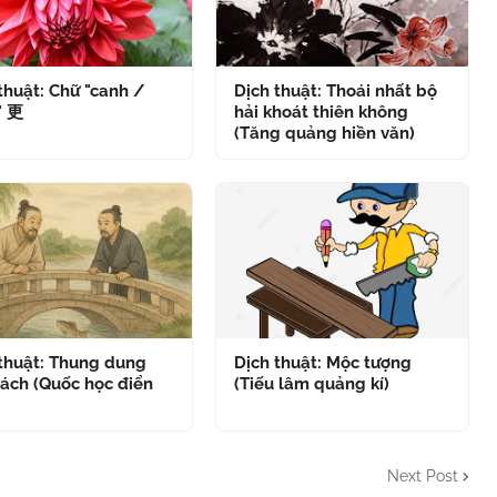
thuật: Chữ "canh /
Dịch thuật: Thoái nhất bộ
" 更
hải khoát thiên không
(Tăng quảng hiền văn)
 thuật: Thung dung
Dịch thuật: Mộc tượng
ách (Quốc học điển
(Tiếu lâm quảng kí)
Next Post