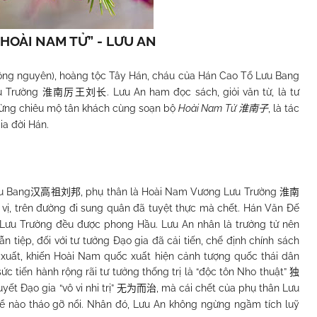
“HOÀI
NAM
TỬ” - LƯU AN
công nguyên), hoàng tộc Tây Hán, cháu của Hán Cao Tổ Lưu Bang
u Trường
. Lưu An ham đọc sách, giỏi văn từ, là tư
淮南厉王刘长
, từng chiêu mộ tân khách cùng soạn bộ
Hoài Nam Tử
, là tác
淮南子
ia đời Hán.
u Bang
, phụ thân là Hoài Nam Vương Lưu Trường
汉高祖刘邦
淮南
ị, trên đường đi sung quân đã tuyệt thực mà chết. Hán Văn Đế
 Lưu Trường đều được phong Hầu. Lưu An nhân là trưởng tử nên
ẫn tiệp, đối với tư tưởng Đạo gia đã cải tiến, chế định chính sách
 xuất, khiến Hoài Nam quốc xuất hiện cảnh tượng quốc thái dân
c tiến hành rộng rãi tư tưởng thống trị là “độc tôn Nho thuật”
独
ết Đạo gia “vô vi nhi trị”
, mà cái chết của phụ thân Lưu
无为而治
hể nào tháo gỡ nổi. Nhân đó, Lưu An không ngừng ngầm tích luỹ