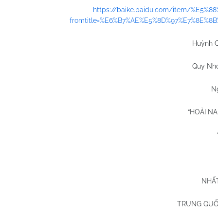
https://baike.baidu.com/item/%E5%
fromtitle=%E6%B7%AE%E5%8D%97%E7%8E%8B
Huỳnh 
Quy Nhơ
N
“HOÀI
N
NHẤ
TRUNG QUỐ