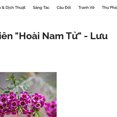
 & Dịch Thuật
Sáng Tác
Câu Đối
Tranh Vẽ
Thư Ph
biên "Hoài Nam Tử" - Lưu