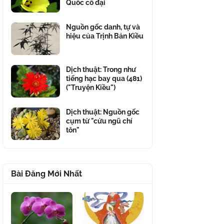
Quốc cổ đại
Nguồn gốc danh, tự và
hiệu của Trịnh Bản Kiều
Dịch thuật: Trong như
tiếng hạc bay qua (481)
("Truyện Kiều")
Dịch thuật: Nguồn gốc
cụm từ "cửu ngũ chí
tôn"
Bài Đăng Mới Nhất