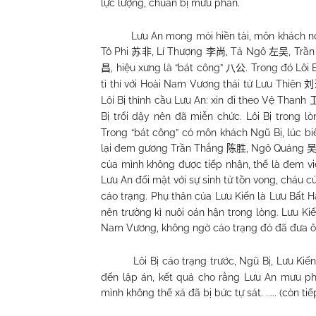
lực lượng, chuẩn bị mưu phản.
Lưu An mong mỏi hiền tài, môn khách nơ
Tô Phi
, Lí Thượng
, Tả Ngô
, Trầ
苏非
李尚
左吴
, hiệu xưng là “bát công”
. Trong đó Lôi 
昌
八公
tỉ thí với Hoài Nam Vương thái tử Lưu Thiên
刘
Lôi Bị thỉnh cầu Lưu An: xin đi theo Vệ Thanh
Bị trổi dậy nên đã miễn chức. Lôi Bị trong 
Trong “bát công” có môn khách Ngũ Bị, lúc b
lại đem gương Trần Thắng
, Ngô Quảng
陈胜
của mình không được tiếp nhận, thế là đem v
Lưu An đối mặt với sự sinh tử tồn vong, cháu 
cáo trạng. Phụ thân của Lưu Kiến là Lưu Bất 
nên trường kì nuôi oán hận trong lòng. Lưu K
Nam Vương, không ngờ cáo trạng đó đã đưa ôn
Lôi Bị cáo trạng trước, Ngũ Bị, Lưu Ki
đến lập án, kết quả cho rằng Lưu An mưu phả
mình không thế xá đã bị bức tự sát. ..... (còn tiế