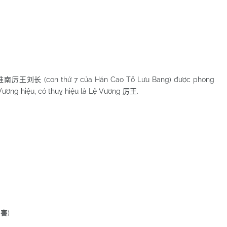
(con thứ 7 của Hán Cao Tổ Lưu Bang) được phong
淮南厉王刘长
 Vương hiệu, có thuỵ hiệu là Lệ Vương
.
厉王
)
不害