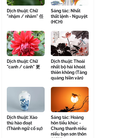
Dịch thuật: Chữ
Sáng tác: Nhất
"nhậm / nhâm" 任
thất lệnh - Nguyệt
(HCH)
Dịch thuật: Chữ
Dịch thuật: Thoái
"canh / cánh" 更
nhất bộ hải khoát
thiên không (Tăng
quảng hiền văn)
Dịch thuật: Xảo
Sáng tác: Hoàng
thủ hào đoạt
hôn tiểu khúc -
(Thành ngữ cố sự)
Chung thanh niểu
niểu bạn sơn thôn