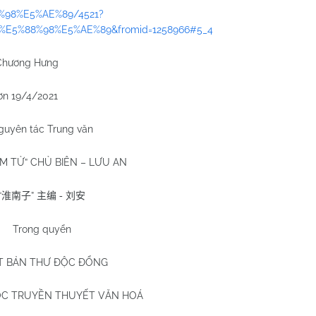
88%98%E5%AE%89/4521?
%E5%88%98%E5%AE%89&fromid=1258966#5_4
Chương Hưng
n 19/4/2021
guyên tác Trung văn
AM
TỬ” CHỦ BIÊN – LƯU AN
“
”
淮南子
主编
-
刘安
Trong quyển
T BẢN THƯ ĐỘC ĐỔNG
C TRUYỀN THUYẾT VĂN HOÁ