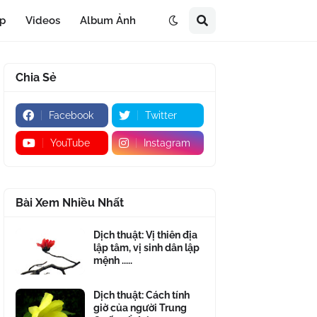
áp
Videos
Album Ảnh
Chia Sẻ
Facebook
Twitter
YouTube
Instagram
Bài Xem Nhiều Nhất
Dịch thuật: Vị thiên địa
lập tâm, vị sinh dân lập
mệnh .....
Dịch thuật: Cách tính
giờ của người Trung