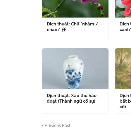
Dịch thuật: Chữ "nhậm /
Dịch 
nhâm" 任
cánh
Dịch thuật: Xảo thủ hào
Dịch
đoạt (Thành ngữ cố sự)
bất b
cố)
Previous Post