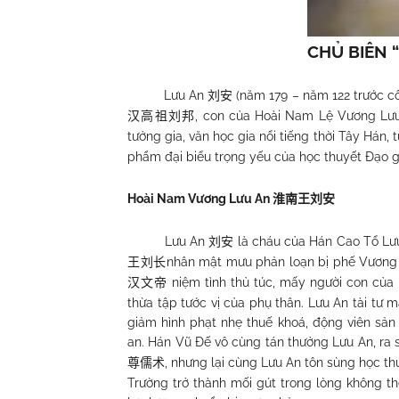
CHỦ BIÊN 
Lưu An
(năm 179 – năm 122 trước 
刘安
, con của Hoài Nam Lệ Vương Lư
汉高祖刘邦
tưởng gia, văn học gia nổi tiếng thời Tây Hán
phẩm đại biểu trọng yếu của học thuyết Đạo g
Hoài
Nam
Vương Lưu An
淮南王刘安
Lưu An
là cháu của Hán Cao Tổ Lư
刘安
nhân mật mưu phản loạn bị phế Vương v
王刘长
niệm tình thủ túc, mấy người con của
汉文帝
thừa tập tước vị của phụ thân. Lưu An tài tư m
giảm hình phạt nhẹ thuế khoá, động viên sản
an. Hán Vũ Đế vô cùng tán thưởng Lưu An, ra sứ
, nhưng lại cùng Lưu An tôn sùng học thuy
尊儒术
Trường trở thành mối gút trong lòng không t