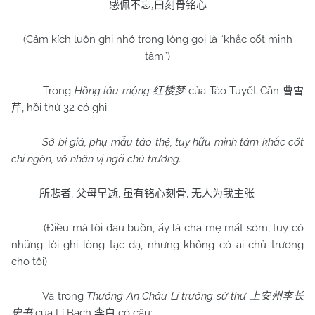
感佩不忘
,
曰刻骨铭心
(Cảm kích luôn ghi nhớ trong lòng gọi là “khắc cốt minh
tâm”)
Trong
Hồng lâu mộng
của Tào Tuyết Cần
红楼梦
曹雪
, hồi thứ 32 có ghi:
芹
Sở bi giả, phụ mẫu tảo thệ, tuy hữu minh tâm khắc cốt
chi ngôn, vô nhân vị ngã chủ trương.
,
,
,
所悲者
父母早逝
虽有铭心刻骨
无人为我主张
(Điều mà tôi đau buồn, ấy là cha mẹ mất sớm, tuy có
những lời ghi lòng tạc dạ, nhưng không có ai chủ trương
cho tôi)
Và trong
Thướng An Châu Lí trưởng sử thư
上安州李长
của Lí Bạch
có câu:
史书
李白