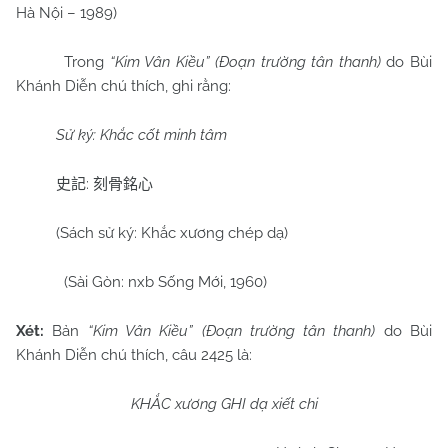
Hà Nội – 1989)
Trong
“Kim Vân Kiều” (Đoạn trường tân thanh)
do Bùi
Khánh Diễn chú thích, ghi rằng:
Sử ký: Khắc cốt minh tâm
:
史記
刻骨銘心
(Sách sử ký: Khắc xương chép dạ)
(Sài Gòn: nxb Sống Mới, 1960)
Xét:
Bản
“Kim Vân Kiều” (Đoạn trường tân thanh)
do Bùi
Khánh Diễn chú thích, câu 2425 là:
KHẮC xương GHI dạ xiết chi