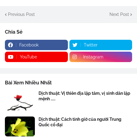
Previous Post
Next Post
Chia Sẻ
Facebook
Twitter
YouTube
Instagram
Bài Xem Nhiều Nhất
Dịch thuật: Vị thiên địa lập tâm, vị sinh dân lập
mệnh .....
Dịch thuật: Cách tính giờ của người Trung
Quốc cổ đại