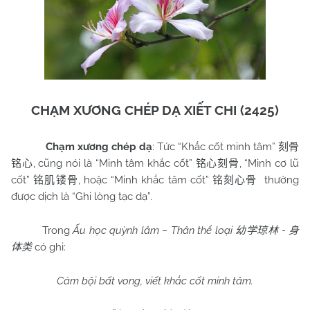
CHẠM XƯƠNG CHÉP DẠ XIẾT CHI (2425)
Chạm xương chép dạ
: Tức “Khắc cốt minh tâm”
刻骨
, cũng nói là “Minh tâm khắc cốt”
, “Minh cơ lũ
铭心
铭心刻骨
cốt”
, hoặc “Minh khắc tâm cốt”
thường
铭肌镂骨
铭刻心骨
được dịch là “Ghi lòng tạc dạ”.
Trong
Ấu học quỳnh lâm – Thân thể loại
-
幼学琼林
身
có ghi:
体类
Cảm bội bất vong, viết khắc cốt minh tâm.