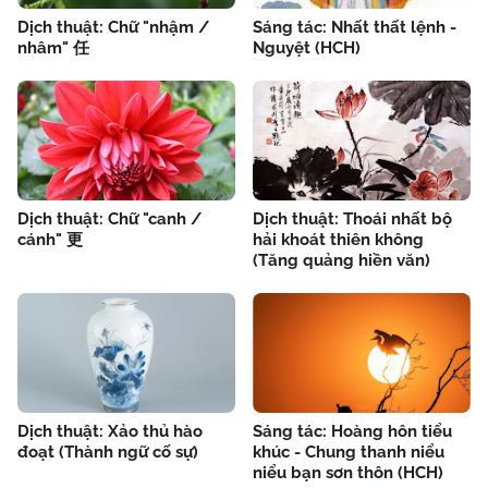
Dịch thuật: Chữ "nhậm /
Sáng tác: Nhất thất lệnh -
nhâm" 任
Nguyệt (HCH)
Dịch thuật: Chữ "canh /
Dịch thuật: Thoái nhất bộ
cánh" 更
hải khoát thiên không
(Tăng quảng hiền văn)
Dịch thuật: Xảo thủ hào
Sáng tác: Hoàng hôn tiểu
đoạt (Thành ngữ cố sự)
khúc - Chung thanh niểu
niểu bạn sơn thôn (HCH)