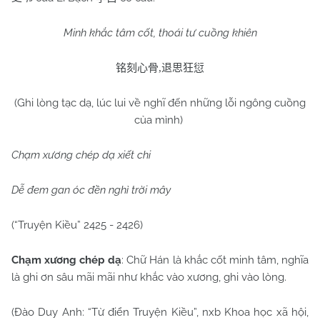
Minh khắc tâm cốt, thoái tư cuồng khiên
铭刻心骨
,
退思狂愆
(Ghi lòng tạc dạ, lúc lui về nghĩ đến những lỗi ngông cuồng
của mình)
Chạm xương chép dạ xiết chi
Dễ đem gan óc đền nghì trời mây
(“Truyện Kiều” 2425 - 2426)
Chạm xương chép dạ
: Chữ Hán là khắc cốt minh tâm, nghĩa
là ghi ơn sâu mãi mãi như khắc vào xương, ghi vào lòng.
(Đào Duy Anh: “Từ điển Truyện Kiều”, nxb Khoa học xã hội,