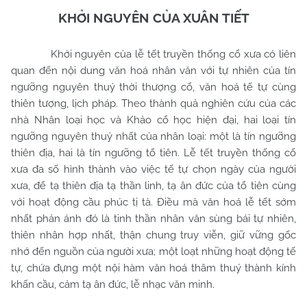
KHỞI NGUYÊN CỦA XUÂN TIẾT
Khởi nguyên của lễ tết truyền thống cổ xưa có liên
quan đến nội dung văn hoá nhân văn với tự nhiên của tín
ngưỡng nguyên thuỷ thời thượng cổ, văn hoá tế tự cùng
thiên tượng, lịch pháp. Theo thành quả nghiên cứu của các
nhà Nhân loại học và Khảo cổ học hiện đại, hai loại tín
ngưỡng nguyên thuỷ nhất của nhân loại: một là tín ngưỡng
thiên địa, hai là tín ngưỡng tổ tiên. Lễ tết truyền thống cổ
xưa đa số hình thành vào việc tế tự chọn ngày của người
xưa, để tạ thiên địa tạ thần linh, tạ ân đức của tổ tiên cùng
với hoạt động cầu phúc tị tà. Điều mà văn hoá lễ tết sớm
nhất phản ánh đó là tinh thần nhân văn sùng bái tự nhiên,
thiên nhân hợp nhất, thận chung truy viễn, giữ vững gốc
nhớ đến nguồn của người xưa; một loạt những hoạt động tế
tự, chứa đựng một nội hàm văn hoá thâm thuý thành kính
khấn cầu, cảm tạ ân đức, lễ nhạc văn minh.