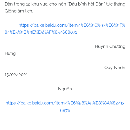
Dần trong 12 khu vực, cho nên “Đẩu bính hồi Dần” tức tháng
Giêng âm lịch.
https://baike.baidu.com/item/%E6%96%97%E6%9F%
84%E5%9B%9E%E5%AF%85/688071
Huỳnh Chương
Hưng
Quy Nhơn
15/02/2021
Nguồn
https://baike.baidu.com/item/%E6%98%A5%E8%8A%82/13
6876