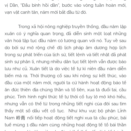
vị Dần, “Đẩu bính hồi dần”, bước vào vòng tuần hoàn mới,
vạn vật canh tân, năm mới bắt đầu từ đó.
Trong xã hội nông nghiệp truyền thống, đầu năm lập
xuân có ý nghĩa quan trọng, đã diễn sinh một loạt những
văn hoá tập tục đầu năm có tương quan với nó. Tuy về sau
do bởi sự mở rộng chế độ lịch pháp âm dương hợp lịch
trong sự phát triển của lịch sử, tiết lệnh và tiết nhật đã phát
sinh sự phân li, nhưng nhiều dân tục tiết lệnh vẫn được bảo
lưu như cũ. Xuân tiết là do việc tế tự kì niên đầu năm diễn
biến mà ra. Thời thượng cổ sau khi nông sự kết thúc, vào
đầu của một năm mới, người ta cử hành hoạt động báo tế
ân đức thiên địa chúng thần và tổ tiên, xua tà đuổi tai, cầu
phúc. Tình hình nghi thức tế tự thời cổ tuy lờ mờ khó hiểu,
nhưng vẫn có thể từ trong những tiết nghi của đời sau tìm
thấy một số dấu vết cổ tục.
Như khu vực bộ phận Lĩnh
Nam
nối tiếp hoạt động tiết nghi xua tà cầu phúc, bái
岭南
tuế mùng 1 đầu năm cùng những hoạt động tế tổ bái thần