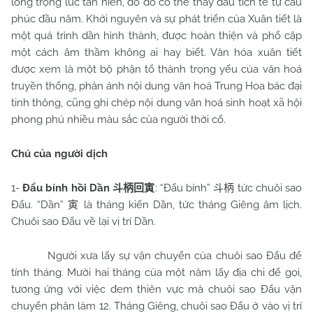
long trọng lúc tân niên, do đó có thể thấy dấu tích tế tự cầu
phúc đầu năm. Khởi nguyên và sự phát triển của Xuân tiết là
một quá trình dần hình thành, được hoàn thiện và phổ cập
một cách âm thầm không ai hay biết. Văn hóa xuân tiết
được xem là một bộ phận tổ thành trọng yếu của văn hoá
truyền thống, phản ánh nội dung văn hoá Trung Hoa bác đại
tinh thông, cũng ghi chép nội dung văn hoá sinh hoạt xã hội
phong phú nhiều màu sắc của người thời cổ.
Chú của người dịch
1-
Đẩu bính hồi Dần
: “Đẩu bính”
tức chuôi sao
斗柄回寅
斗柄
Đẩu. “Dần”
là tháng kiến Dần, tức tháng Giêng âm lịch.
寅
Chuôi sao Đẩu về lại vị trí Dần.
Người xưa lấy sự vận chuyển của chuôi sao Đẩu để
tính tháng. Mười hai tháng của một năm lấy địa chi để gọi,
tương ứng với việc đem thiên vực mà chuôi sao Đẩu vận
chuyển phân làm 12. Tháng Giêng, chuôi sao Đẩu ở vào vị trí