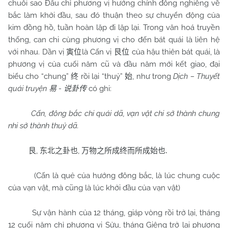
chuôi sao Đẩu chỉ phương vị hướng chính đông nghiêng về
bắc làm khởi đầu, sau đó thuận theo sự chuyển động của
kim đồng hồ, tuần hoàn lặp đi lặp lại. Trong văn hoá truyền
thống, can chi cùng phương vị cho đến bát quái là liên hệ
với nhau. Dần vị
là Cấn vị
của hậu thiên bát quái, là
寅位
艮位
phương vị của cuối năm cũ và đầu năm mới kết giao, đại
biểu cho “chung”
rồi lại “thuỷ”
, như trong
Dịch – Thuyết
终
始
quái truyện
-
có ghi:
易
说卦传
Cấn, đông bắc chi quái dã, vạn vật chi sở thành chung
nhi sở thành thuỷ dã.
,
,
艮
东北之卦也
万物之所成终而所成始也
.
(Cấn là quẻ của hướng đông bắc, là lúc chung cuộc
của vạn vật, mà cũng là lúc khởi đầu của vạn vật)
Sự vận hành của 12 tháng, giáp vòng rồi trở lại, tháng
12 cuối năm chỉ phương vị Sửu, tháng Giêng trở lại phương