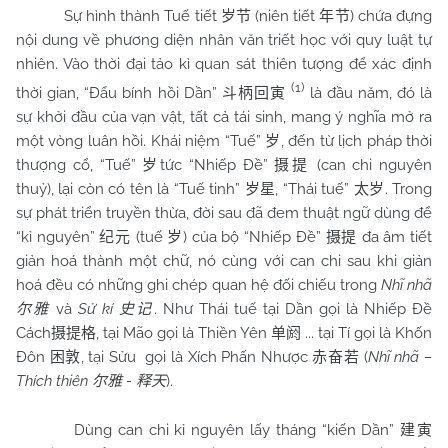
Sự hình thành Tuế tiết
(niên tiết
) chứa đựng
岁节
年节
nội dung về phương diện nhân văn triết học với quy luật tự
nhiên. Vào thời đại tảo kì quan sát thiên tượng để xác định
(1)
thời gian, “Đẩu bính hồi Dần”
là đầu năm, đó là
斗柄回寅
sự khởi đầu của vạn vật, tất cả tái sinh, mang ý nghĩa mở ra
một vòng luân hồi. Khái niệm “Tuế”
, đến từ lịch pháp thời
岁
thượng cổ, “Tuế”
tức “Nhiếp Đề”
(can chi nguyên
岁
摄提
thuỷ), lại còn có tên là “Tuế tinh”
, “Thái tuế”
. Trong
岁星
太岁
sự phát triển truyền thừa, đời sau đã đem thuật ngữ dùng để
“kỉ nguyên”
(tuế
) của bộ “Nhiếp Đề”
đa âm tiết
纪元
岁
摄提
giản hoá thành một chữ, nó cùng với can chi sau khi giản
hoá đều có những ghi chép quan hệ đối chiếu trong
Nhĩ nhã
và
Sử kí
. Như Thái tuế tại Dần gọi là Nhiếp Đề
尔雅
史记
Cách
, tại Mão gọi là Thiền Yên
... tại Tí gọi là Khốn
摄提格
单阏
Đôn
, tại Sửu
gọi là Xích Phấn Nhược
(
Nhĩ nhã –
困敦
赤奋若
Thích thiên
-
).
尔雅
释天
Dùng can chi kỉ nguyên lấy tháng “kiến Dần”
建寅