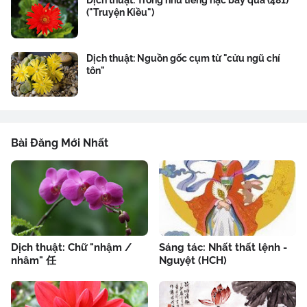
Dịch thuật: Trong như tiếng hạc bay qua (481)
("Truyện Kiều")
Dịch thuật: Nguồn gốc cụm từ "cửu ngũ chí
tôn"
Bài Đăng Mới Nhất
Dịch thuật: Chữ "nhậm /
Sáng tác: Nhất thất lệnh -
nhâm" 任
Nguyệt (HCH)