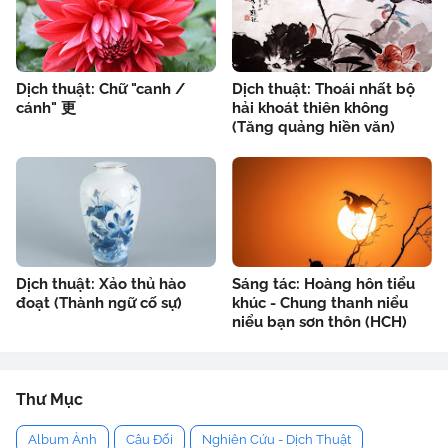
Dịch thuật: Chữ "canh /
Dịch thuật: Thoái nhất bộ
cánh" 更
hải khoát thiên không
(Tăng quảng hiền văn)
Dịch thuật: Xảo thủ hào
Sáng tác: Hoàng hôn tiểu
đoạt (Thành ngữ cố sự)
khúc - Chung thanh niểu
niểu bạn sơn thôn (HCH)
Thư Mục
Album Ảnh
Câu Đối
Nghiên Cứu - Dịch Thuật