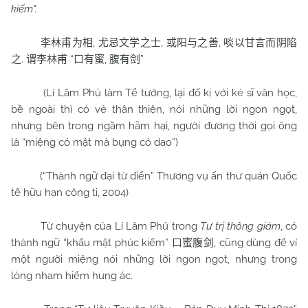
kiếm".
,
,
,
李林甫为相
尤忌文学之士
或阳与之善
啖以甘言而阴陷
.
“
,
”
之
谓李林甫
口有蜜
腹有剑
(Lí Lâm Phủ làm Tể tướng, lại đố kị với kẻ sĩ văn học,
bề ngoài thì có vẻ thân thiện, nói những lời ngon ngọt,
nhưng bên trong ngầm hãm hại, người đương thời gọi ông
là “miệng có mật mà bụng có dao”)
(“Thành ngữ đại từ điển” Thương vụ ấn thư quán Quốc
tế hữu hạn công ti, 2004)
Từ chuyện của Lí Lâm Phủ trong
Tư trị thông giám
, có
thành ngữ “khẩu mật phúc kiếm”
, cũng dùng để ví
口蜜腹剑
một người miệng nói những lời ngon ngọt, nhưng trong
lòng nham hiểm hung ác.