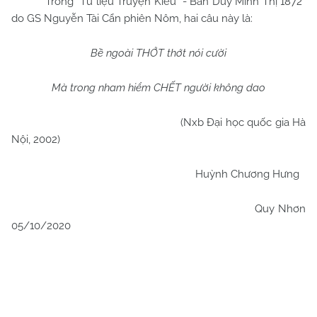
Trong “Tư liệu Truyện Kiều
- Bản Duy Minh Thị 1872”
do GS Nguyễn Tài Cẩn phiên Nôm, hai câu này là:
Bề ngoài THỚT thớt nói cười
Mà trong nham hiểm CHẾT người không dao
(Nxb Đại học quốc gia Hà
Nội, 2002)
Huỳnh Chương Hưng
Quy Nhơn
05/10/2020