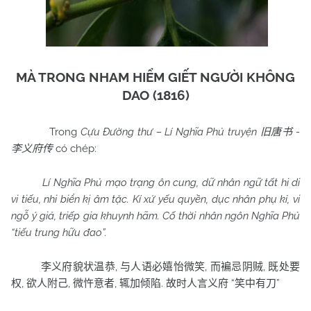
MÀ TRONG NHAM HIỂM GIẾT NGƯỜI KHÔNG
DAO (1816)
Trong
Cựu Đường thư – Lí Nghĩa Phủ truyện
-
旧唐书
có chép:
李义府传
Lí Nghĩa Phủ mạo trạng ôn cung, dữ nhân ngữ tất hi di
vi tiếu, nhi biển kị âm tặc. Kí xứ yếu quyền, dục nhân phụ kỉ, vi
ngỗ ý giả, triếp gia khuynh hãm. Cố thời nhân ngôn Nghĩa Phủ
“tiếu trung hữu đao”.
,
,
,
李义府貌状温恭
与人语必嬉怡微笑
而褊忌阴贼
既处要
,
,
,
.
“
”
权
欲人附己
微忤意者
辄加倾陷
故时人言义府
笑中有刀