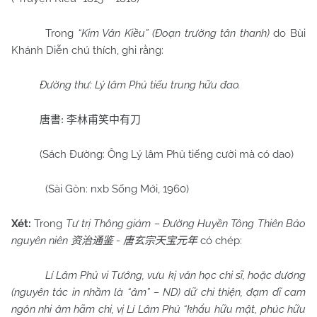
Trong
“Kim Vân Kiều” (Đoạn trường tân thanh)
do Bùi
Khánh Diễn chú thích, ghi rằng:
Đường thư: Lý lâm Phủ tiếu trung hữu đao.
唐書
:
李林甫笑中有刀
(Sách Đường: Ông Lý lâm Phủ tiếng cười mà có dao)
(Sài Gòn: nxb Sống Mới, 1960)
Xét:
Trong
Tư trị Thông giám – Đường Huyền Tông Thiên Bảo
nguyên niên
-
có chép:
资治通鉴
唐玄宗天宝元年
Lí Lâm Phủ vi Tướng, vưu kị văn học chi sĩ, hoặc dương
(nguyên tác in nhầm là “âm” – ND) dữ chi thiện, đạm dĩ cam
ngôn nhi âm hãm chi, vị Lí Lâm Phủ “khẩu hữu mật, phúc hữu