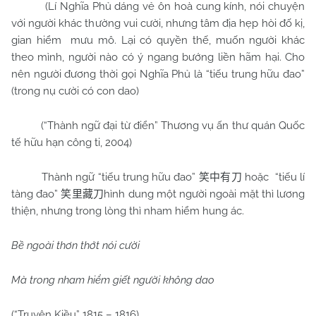
(Lí Nghĩa Phủ dáng vẻ ôn hoà cung kính, nói chuyện
với người khác thường vui cười, nhưng tâm địa hẹp hòi đố kị,
gian hiểm
mưu mô. Lại có quyền thế, muốn người khác
theo mình, người nào có ý ngang bướng liền hãm hại. Cho
nên người đương thời gọi Nghĩa Phủ là “tiếu trung hữu đao”
(trong nụ cười có con dao)
(“Thành ngữ đại từ điển” Thương vụ ấn thư quán Quốc
tế hữu hạn công ti, 2004)
Thành ngữ “tiếu trung hữu đao”
hoặc
“tiếu lí
笑中有刀
tàng đao”
hình dung một người ngoài mặt thì lương
笑里藏刀
thiện, nhưng trong lòng thì nham hiểm hung ác.
Bề ngoài thơn thớt nói cười
Mà trong nham hiểm giết người không dao
(“Truyện Kiều” 1815 – 1816)