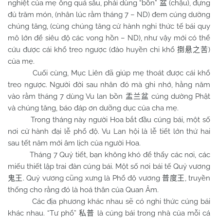
nghiệt của mẹ ông quá sâu, phải dùng “bồn”
(chậu), đựng
盆
đủ trăm món, (nhân lúc rằm tháng 7 – ND) đem cúng dường
chúng tăng, (cùng chúng tăng cử hành nghi thức tế bái quy
mô lớn để siêu độ các vong hồn – ND), như vậy mới có thể
cứu được cái khổ treo ngược (đảo huyền chi khổ
)
捯悬之苦
của mẹ.
Cuối cùng, Mục Liên đã giúp mẹ thoát được cái khổ
treo ngược. Người đời sau nhân đó mà ghi nhớ, hằng năm
vào rằm tháng 7 dùng Vu lan bồn
cúng dường Phật
盂兰盆
và chúng tăng, báo đáp ơn dưỡng dục của cha mẹ.
Trong tháng này người Hoa bắt đầu cúng bái, một số
nơi cử hành đại lễ phổ độ. Vu Lan hội là lễ tiết lớn thứ hai
sau tết năm mới âm lịch của người Hoa.
Tháng 7 Quỷ tiết, bạn không khó để thấy các nơi, các
miếu thiết lập trai đàn cúng bái. Một số nơi bái tế Quỷ vương
. Quỷ vương cũng xưng là Phổ độ vương
, truyền
鬼王
普度王
thống cho rằng đó là hoá thân của Quan Âm.
Các địa phương khác nhau sẽ có nghi thức cúng bái
khác nhau. “Tư phổ”
là cúng bái trong nhà của mỗi cá
私普