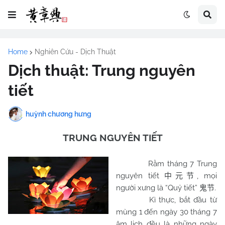
Home
Nghiên Cứu - Dịch Thuật
Dịch thuật: Trung nguyên
tiết
huỳnh chương hưng
TRUNG NGUYÊN TIẾT
Rằm tháng 7 Trung
nguyên tiết
, mọi
中元节
người xưng là “Quỷ tiết”
.
鬼节
Kì thực, bắt đầu từ
mùng 1 đến ngày 30 tháng 7
âm lịch đều là những ngày