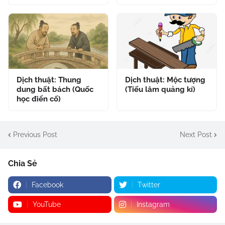
Dịch thuật: Thung
Dịch thuật: Mộc tượng
dung bất bách (Quốc
(Tiếu lâm quảng kí)
học điển cố)
Previous Post
Next Post
Chia Sẻ
Facebook
Twitter
YouTube
Instagram