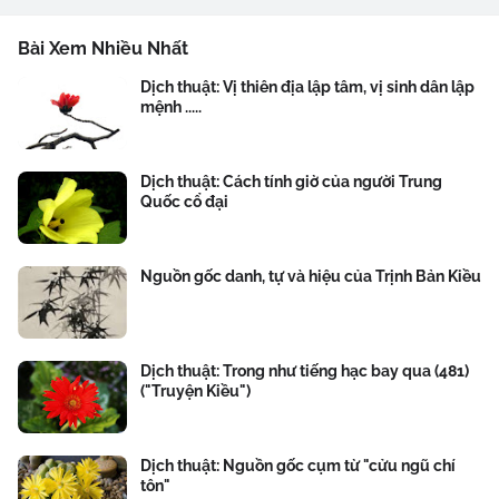
Bài Xem Nhiều Nhất
Dịch thuật: Vị thiên địa lập tâm, vị sinh dân lập
mệnh .....
Dịch thuật: Cách tính giờ của người Trung
Quốc cổ đại
Nguồn gốc danh, tự và hiệu của Trịnh Bản Kiều
Dịch thuật: Trong như tiếng hạc bay qua (481)
("Truyện Kiều")
Dịch thuật: Nguồn gốc cụm từ "cửu ngũ chí
tôn"