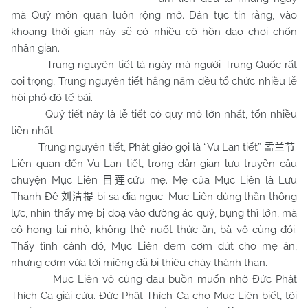
mà Quỷ môn quan luôn rộng mở. Dân tục tin rằng, vào
khoảng thời gian này sẽ có nhiều cô hồn dạo chơi chốn
nhân gian.
Trung nguyên tiết là ngày mà người Trung Quốc rất
coi trọng, Trung nguyên tiết hằng năm đều tổ chức nhiều lễ
hội phổ độ tế bái.
Quỷ tiết này là lễ tiết có quy mô lớn nhất, tốn nhiều
tiền nhất.
Trung nguyên tiết, Phật giáo gọi là “Vu Lan tiết”
.
盂兰节
Liên quan đến Vu Lan tiết, trong dân gian lưu truyền câu
chuyện Mục Liên
cứu mẹ. Mẹ của Mục Liên là Lưu
目莲
Thanh Đề
bị sa địa ngục. Mục Liên dùng thần thông
刘清提
lực, nhìn thấy mẹ bị đoạ vào đường ác quỷ, bụng thì lớn, mà
cổ họng lại nhỏ, không thể nuốt thức ăn, bà vô cùng đói.
Thấy tình cảnh đó, Mục Liên đem cơm đút cho mẹ ăn,
nhưng cơm vừa tới miệng đã bị thiêu cháy thành than.
Mục Liên vô cùng đau buồn muốn nhờ Đức Phật
Thích Ca giải cứu. Đức Phật Thích Ca cho Mục Liên biết, tội