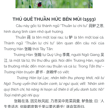
THÚ QUÊ THUẦN HỨC BÉN MÙI (1593)
Câu này gốc từ thành ngữ “Thuần lư chi tư”
,
莼鲈之思
hình dung tình cảm nhớ quê hương.
Thuần
là tên một loại rau; lư
là tên một loại cá.
莼
鲈
Thành ngữ “Thuần lư chi tư” liên quan đến câu nói của
Trương Hàn
thời Tây Tấn:
张翰
Trương Hàn
tự Quý Ưng
, người Ngô Giang
张翰
季鹰
吴
, là một tài tử, thi thư đều giỏi. Nói đến Trương Hàn, người
江
ta thường nhắc đến món rau thuần và cá lư. Trong
Tấn thư –
Trương Hàn truyện
-
có viết:
晋书
张翰传
Trương Hàn tại Lạc, nhân kiến thu phong khởi, nãi tư
Ngô Trung uyển thái thuần canh, lư ngư quái, viết: ‘Nhân sinh
quý thích chí, hà năng ki hoạn sổ thiên lí dĩ yếu danh tước hồ!’
Toại mệnh giá nhi quy.
,
,
,
,
: ‘
张翰在洛
因见秋风起
乃思吴中苑菜莼羹
鲈鱼脍
曰
人
,
!’
生贵适志
何能羁宦数千里以要名爵乎
遂命驾而归
.