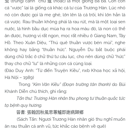
(trùng) cạnh chữ
(hoặc) là một giống ba ba. Còn con
虫
或
cá “vược” lại là giống cá khác cá lư của Trương Hàn. Lúc nhỏ
nó còn được gọi là mẹ ghẻ, lớn lên là cá trôi, khi lớn hẳn là
cá vược. Rau thuần không phải là rau rút, mà là một loại sen
nước, lá hình bầu dục mùa hạ ra hoa màu đỏ, lá non có thể
ăn được, hương vị rất ngon, mọc rất nhiều ở Giang Nam, Tây
Hồ. Theo Xuân Diệu, “Thú quê thuần vược bén mùi”, nghe
không hay bằng “thuần hức”. Nguyễn Du bắt buộc phải
dùng chữ trắc ở chữ thứ tư câu lục, cho nên dùng chữ “hức”
thay cho chữ “lư” là những con cá cùng loại.
(Đào Duy Anh: “Từ điển Truyện Kiều”, nxb Khoa học xã hội,
Hà Nội – 1989)
Trong
“Kim Vân Kiều” (Đoạn trường tân thanh)
do Bùi
Khánh Diễn chú thích, ghi rằng:
Tấn thư: Trương Hàn nhân thu phong tư thuần quắc tức
tạ bệnh quy hương.
:
晉書
張翰因秋風思蓴鱸即謝病歸鄉
(Sách Tấn: Ngươi Trương Hàn nhân gió thu nghĩ muốn
ăn rau thuần cá anh vũ, tức khắc cáo bệnh về quê)