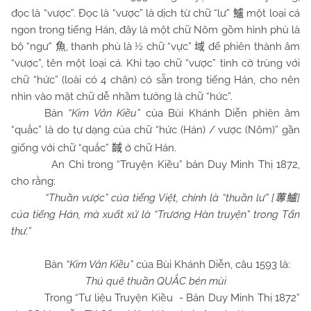
đọc là “vược”. Đọc là “vược” là dịch từ chữ “lư”
một loại cá
鱸
ngon trong tiếng Hán, đây là một chữ Nôm gồm hình phù là
bộ “ngư”
, thanh phù là ½ chữ “vực”
để phiên thành âm
魚
域
“vược”, tên một loại cá. Khi tạo chữ “vược” tình cờ trùng với
chữ “hức” (loài có 4 chân) có sẵn trong tiếng Hán, cho nên
nhìn vào mặt chữ dễ nhầm tưởng là chữ “hức”.
Bản
“Kim Vân Kiều”
của Bùi Khánh Diễn phiên âm
“quắc” là do tự dạng của chữ “hức (Hán) / vược (Nôm)” gần
giống với chữ “quắc”
ở chữ Hán.
馘
An Chi trong “Truyện Kiều” bản Duy Minh Thị 1872,
cho rằng:
“Thuần vược” của tiếng Việt, chính là “thuần lư”
[
]
蓴鱸
của tiếng Hán, mà xuất xứ là “Trương Hàn truyện” trong Tấn
thư.”
Bản
“Kim Vân Kiều”
của Bùi Khánh Diễn, câu 1593 là:
Thú quê thuần QUẮC bén mùi
Trong “Tư liệu Truyện Kiều - Bản Duy Minh Thị 1872”