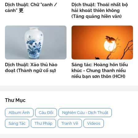
Dịch thuật: Chữ "canh /
Dịch thuật: Thoái nhất bộ
cánh" 更
hải khoát thiên không
(Tăng quảng hiền văn)
Dịch thuật: Xảo thủ hào
Sáng tác: Hoàng hôn tiểu
đoạt (Thành ngữ cố sự)
khúc - Chung thanh niểu
niểu bạn sơn thôn (HCH)
Thư Mục
Album Ảnh
Câu Đối
Nghiên Cứu - Dịch Thuật
Sáng Tác
Thư Pháp
Tranh Vẽ
Videos