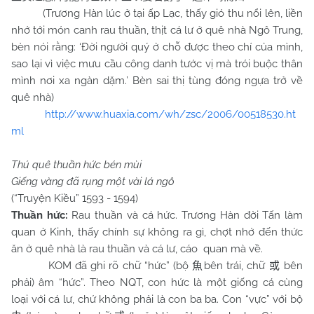
(Trương Hàn lúc ở tại ấp Lạc, thấy gió thu nổi lên, liền
nhớ tới món canh rau thuần, thịt cá lư ở quê nhà Ngô Trung,
bèn nói rằng: ‘Đời người quý ở chỗ được theo chí của mình,
sao lại vì việc mưu cầu công danh tước vị mà trói buộc thân
mình nơi xa ngàn dặm.’ Bèn sai thị tùng đóng ngựa trở về
quê nhà)
http://www.huaxia.com/wh/zsc/2006/00518530.ht
ml
Thú quê thuần hức bén mùi
Giếng vàng đã rụng một vài lá ngô
(“Truyện Kiều” 1593 - 1594)
Thuần hức:
Rau thuần và cá hức. Trương Hàn đời Tấn làm
quan ở Kinh, thấy chính sự không ra gì, chợt nhớ đến thức
ăn ở quê nhà là rau thuần và cá lư, cáo quan mà về.
KOM đã ghi rõ chữ “hức” (bộ
bên trái, chữ
bên
魚
或
phải) âm “hức”. Theo NQT, con hức là một giống cá cùng
loại với cá lư, chứ không phải là con ba ba. Con “vực” với bộ