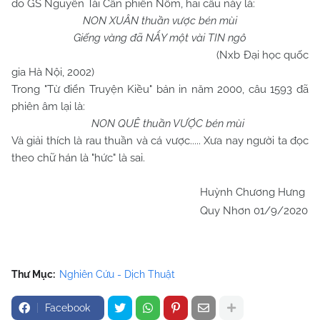
do GS Nguyễn Tài Cẩn phiên Nôm, hai câu này là:
NON XUÂN thuần vược bén mùi
Giếng vàng đã NẨY một vài TIN ngô
(Nxb Đại học quốc
gia Hà Nội, 2002)
Trong "Từ điển Truyện Kiều" bản in năm 2000, câu 1593 đã
phiên âm lại là:
NON QUÊ thuần VƯỢC bén mùi
Và giải thích là rau thuần và cá vược..... Xưa nay người ta đọc
theo chữ hán là "hức" là sai.
Huỳnh Chương Hưng
Quy Nhơn 01/9/2020
Thư Mục:
Nghiên Cứu - Dịch Thuật
Facebook