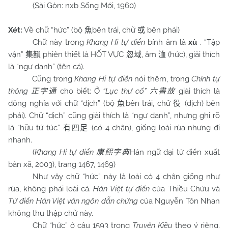
(Sài Gòn: nxb Sống Mới, 1960)
Xét:
Về chữ “hức” (bộ
bên trái, chữ
bên phải)
魚
或
Chữ này trong
Khang Hi tự điển
bính âm là
xù
. “Tập
vận”
phiên thiết là HỐT VỰC
, âm
(hức), giải thích
集韻
忽域
洫
là “ngư danh” (tên cá).
Cũng trong
Khang Hi tự điển
nói thêm, trong
Chính tự
thông
cho biết: Ở
“Lục thư cố”
giải thích là
正字通
六書故
đồng nghĩa với chữ “dịch” (bộ
bên trái, chữ
(dịch) bên
魚
役
phải). Chữ “dịch” cũng giải thích là “ngư danh”, nhưng ghi rõ
là “hữu tứ túc”
(có 4 chân), giống loài rùa nhưng đi
有四足
nhanh.
(
Khang Hi tự điển
Hán ngữ đại từ điển xuất
康熙字典
bản xã, 2003), trang 1467, 1469)
Như vậy chữ “hức” này là loài có 4 chân giống như
rùa, không phải loài cá.
Hán Việt tự điển
của Thiều Chửu và
Từ điển Hán Việt văn ngôn dẫn chứng
của Nguyễn Tôn Nhan
không thu thập chữ này.
Chữ “hức” ở câu 1593 trong
Truyện Kiều
theo ý riêng,