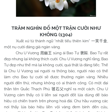
TRĂM NGHÌN ĐỔ MỘT TRẬN CƯỜI NHƯ
KHÔNG (1304)
Xuất xứ từ thành ngữ “nhất tiếu thiên kim”
,
一笑千金
một nụ cười đáng giá ngàn vàng.
Chu U Vương
sủng ái Bao Tự
. Bao Tự rất
周幽王
褒姒
đẹp nhưng lại không thích cười. Chu U Vương nghĩ rằng, Bao
Tự đẹp như thế mà lại không cười, quả thật là đáng tiếc. Thế
là Chu U Vương sai người ra thông báo, người nào có thể
làm cho Bao tự cười sẽ được thưởng ngàn vàng. Nhiều
người đến thử, nhưng không có ai thành công. Có một đại
thần tên Quắc Thạch Phủ
nghĩ ra một cách. Chu U
虢石父
Vương cảm thấy có lí liền sai người đốt lửa dùng để báo
hiệu có chiến tranh trên phong hoả đài. Chư hầu vương các
nơi thấy lửa báo hiệu liền vội vàng đem binh đến cứu,