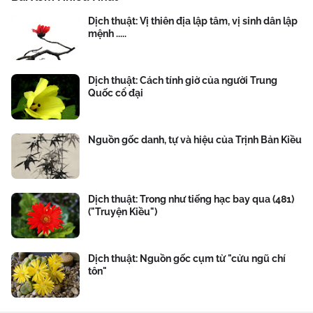
Dịch thuật: Vị thiên địa lập tâm, vị sinh dân lập
mệnh .....
Dịch thuật: Cách tính giờ của người Trung
Quốc cổ đại
Nguồn gốc danh, tự và hiệu của Trịnh Bản Kiều
Dịch thuật: Trong như tiếng hạc bay qua (481)
("Truyện Kiều")
Dịch thuật: Nguồn gốc cụm từ "cửu ngũ chí
tôn"