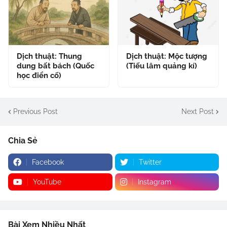
Dịch thuật: Thung
Dịch thuật: Mộc tượng
dung bất bách (Quốc
(Tiếu lâm quảng kí)
học điển cố)
Previous Post
Next Post
Chia Sẻ
Facebook
Twitter
YouTube
Instagram
Bài Xem Nhiều Nhất