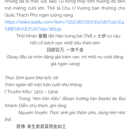
nhưng đã bị mắc lừa. Bao Tự trông thấy tình huống đó bèn
mở miệng cười lớn. Thế là Chu U Vương ban thưởng cho
Quắc Thạch Phủ ngàn lượng vàng.
https://baike.baidu.com/item/%E5%8D%83%E9%87%91%E4
%B8%80%E7%AC%91/38339
Thôi Nhân
đời Hán trong bài
Thất y
có câu:
崔駰
七依
Hồi cố bách vạn, nhất tiếu thiên kim
,
回顾百万
一笑千金
(Quay đầu lại nhìn đáng giá trăm vạn, nở một nụ cười đáng
giá ngàn vàng)
Thúc Sinh quen thói bốc rời
Trăm nghìn đổ một trận cười như không
(“Truyện Kiều” 1303 – 1304)
Trong
“Kim Vân Kiều” (Đoạn trường tân thanh)
do Bùi
Khánh Diễn chú thích, ghi rằng:
Nguyên truyện: Thúc sinh gia thậm phú, dụng kim như
thổ.
:
原傳
束生家甚富用金如土