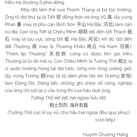
triều Hạ thường ở phía đông.
Mấy đời tiên thế của Thành Thang là bộ tộc trưởng.
Ông tổ đời thứ 14 là Tiết
đồng thời với ông Vũ
, lấy vùng
契
禹
Phan
(nay là phụ cận Bình Sơn
Hà Bắc
) làm căn
蕃
平山
河北
cứ địa. Con ông Tiết là Chiêu Minh
dời đến Để Thạch
昭明
砥
(nay là lưu vực sông Để
Hà Bắc
), kế đó dời đến
石
砥
河北
đất Thương
(nay là Thương Khâu
Hà
Nam
),
商
商丘
河南
“Thiên ấp Thương”
cùng có được tên gọi triều
天邑商
Thương là từ đó mà ra. Con Chiêu Minh là Tướng Thổ
là
相土
vị quân trưởng hùng tại đại lược, từng mở rộng cương giới,
lấy vùng Tương
(nay là 15 dặm phía tây An Dương
)
相
安阳
làm Đông Đô. Đáng tiếc những ghi chép về công nghiệp
của ông chỉ sót lại 2 câu tụng thi của hậu duệ ông:
Tướng Thổ liệt liệt, hải ngoại hữu tiệt.
,
相土
烈烈
海外有截
(Tướng Thổ cực kì uy vũ, chư hầu hải ngoại đều quy phục)
(còn tiếp)
Huỳnh Chương Hưng