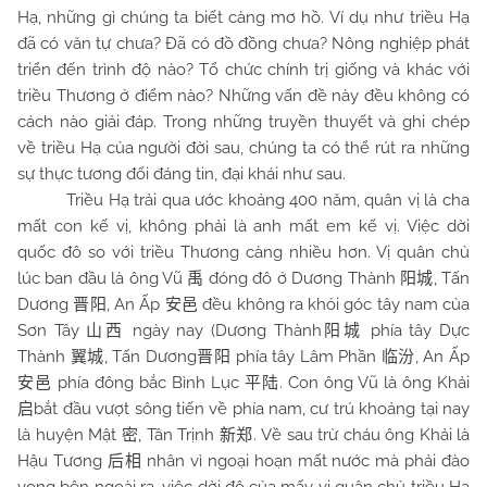
Hạ, những gì chúng ta biết càng mơ hồ. Ví dụ như triều Hạ
đã có văn tự chưa? Đã có đồ đồng chưa? Nông nghiệp phát
triển đến trình độ nào? Tổ chức chính trị giống và khác với
triều Thương ở điểm nào? Những vấn đề này đều không có
cách nào giải đáp. Trong những truyền thuyết và ghi chép
về triều Hạ của người đời sau, chúng ta có thể rút ra những
sự thực tương đối đáng tin, đại khái như sau.
Triều Hạ trải qua ước khoảng 400 năm, quân vị là cha
mất con kế vị, không phải là anh mất em kế vị. Việc dời
quốc đô so với triều Thương càng nhiều hơn. Vị quân chủ
lúc ban đầu là ông Vũ
đóng đô ở Dương Thành
, Tấn
禹
阳城
Dương
, An Ấp
đều không ra khỏi góc tây nam của
晋阳
安邑
Sơn Tây
ngày nay (Dương Thành
phía tây Dực
山西
阳城
Thành
, Tấn Dương
phía tây Lâm Phần
, An Ấp
翼城
晋阳
临汾
phía đông bắc Bình Lục
. Con ông Vũ là ông Khải
安邑
平陆
bắt đầu vượt sông tiến về phía nam, cư trú khoảng tại nay
启
là huyện Mật
, Tân Trịnh
. Về sau trừ cháu ông Khải là
密
新郑
Hậu Tương
nhân vì ngoại hoạn mất nước mà phải đào
后相