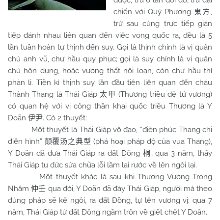
được, trừ 6 lần dời đô, trừ đại
chiến với Quỷ Phương
,
鬼方
trừ sau cùng trực tiếp gián
tiếp đánh nhau liên quan đến việc vong quốc ra, đều là 5
lần tuần hoàn tự thịnh đến suy. Gọi là thịnh chính là vị quân
chủ anh vũ, chư hầu quy phục; gọi là suy chính là vị quân
chủ hôn dung, hoặc vương thất nội loạn, còn chư hầu thì
phản li. Tiền kì thịnh suy lần đầu tiên liên quan đến cháu
Thành Thang là Thái Giáp
(Thương triều đệ tứ vương)
太甲
có quan hệ với vị công thần khai quốc triều Thương là Y
Doãn
. Có 2 thuyết:
伊尹
Một thuyết là Thái Giáp vô đạo, “điên phúc Thang chi
điển hình”
(phá hoại pháp độ của vua Thang),
颠覆汤之典型
Y Doãn đã đưa Thái Giáp ra đất Đồng
, qua 3 năm, thấy
桐
Thái Giáp tu đức sửa chữa lỗi lầm lại rước về lên ngôi lại.
Một thuyết khác là sau khi Thương Vương Trọng
Nhâm
qua đời, Y Doãn đã đày Thái Giáp, người mà theo
仲壬
đúng pháp sẽ kế ngôi, ra đất Đồng, tự lên vương vị; qua 7
năm, Thái Giáp từ đất Đồng ngầm trốn về giết chết Y Doãn.