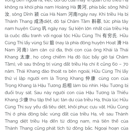
vong bên ngoài ra, việc dời đô của mấy vị quân chủ triều Hạ
không ra khỏi phía nam Hoàng Hà
, phía bắc sông Nhữ
黄河
, sông Dĩnh
của Hà Nam
ngày nay. Khi triều Hạ bị
汝
颍
河南
Thành Thang
diệt, đô tại Châm Tầm
, tức phía tây
成汤
斟鄩
nam huyện Củng
ngày nay. Sự kiện lớn nhất của triều Hạ
巩
là cuộc đấu tranh với ngoại tộc Hữu Cùng Thị
. Hữu
有穷氏
Cùng Thị lấy vùng Sừ
(nay là phía đông huyện Hoạt
Hà
鉏
滑
Nam
) làm căn cứ địa, thời con của ông Khải là Thái
河南
Khang
, họ công chiếm Hạ đô (lúc bấy giờ tại Châm
太康
Tầm), về sau thống trị vùng đất triều Hạ chí ít cũng 60 – 70
năm. Thái Khang đào thoát ra bên ngoài, Hữu Cùng Thị lấy
thứ vị lập người em là Trọng Khang
cùng con của
仲康
Trọng Khang là Hậu Tương
làm bù nhìn. Hậu Tương bị
后相
đuổi truy sát. Sau này người con của Hậu Tương là Thiếu
Khang
thu tập thế lực tàn dư của triều Hạ, thừa lúc Hữu
少康
Cùng Thị suy yếu đã tiêu diệt, khôi phục cựu vật. Hữu Cùng
Thị ở phía đông bắc vùng đất của triều Hạ, về sau Thành
Thang diệt triều Hạ đến từ đông nam, mà tiên thế của
Thành Thang cũng phát tích từ đông bắc. Ngoại hoạn của