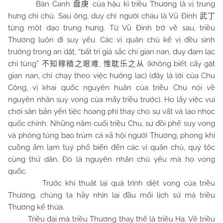
Bàn Canh
của hậu kì triều Thương là vị trung
盘庚
hưng chi chủ. Sau ông, duy chỉ người cháu là Vũ Đinh
武丁
từng một dạo trung hưng. Từ Vũ Đinh trở về sau, triều
Thương luôn đi suy yếu. Các vị quân chủ kế vị đều sinh
trưởng trong an dật, “bất tri giá sắc chi gian nan, duy đam lạc
chi tùng”
,
(không biết cấy gặt
不知稼穑之艰难
惟耽乐之从
gian nan, chỉ chạy theo việc hưởng lạc) (đây là lời của Chu
Công, vị khai quốc nguyên huân của triều Chu nói về
nguyên nhân suy vong của mấy triều trước). Họ lấy việc vui
chơi săn bắn yến tiệc hoang phí thay cho sự vất vả lao nhọc
quốc chính. Những năm cuối triều
Chu
, sự đồi phế suy vong
và phóng túng bao trùm cả xã hội người Thương, phong khí
cuồng ẩm lạm tuý phổ biến đến các vị quân chủ, quý tộc
cùng thứ dân. Đó là nguyên nhân chủ yếu mà họ vong
quốc.
Trước khi thuật lại quá trình diệt vong của triều
Thương, chúng ta hãy nhìn lại đầu mối lịch sử mà triều
Thương kế thừa.
Triều đại mà triều Thương thay thế là triều Hạ. Về triều