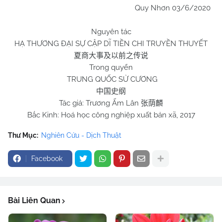
Quy Nhơn 03/6/2020
Nguyên tác
HẠ THƯƠNG ĐẠI SỰ CẬP DĨ TIỀN CHI TRUYỀN THUYẾT
夏商大事及以前之传说
Trong quyển
TRUNG QUỐC SỬ CƯƠNG
中国史纲
Tác giả: Trương Ấm Lân
张荫麟
Bắc Kinh: Hoá học công nghiệp xuất bản xã, 2017
Thư Mục:
Nghiên Cứu - Dịch Thuật
Facebook
Bài Liên Quan