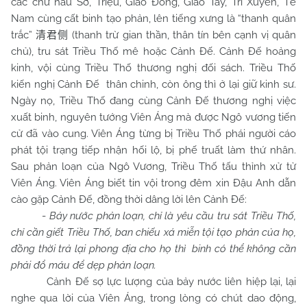
các chư hầu Sở, Triệu, Giao Đông, Giao Tây, Tri Xuyên, Tế
Nam cùng cất binh tạo phản, lên tiếng xưng là “thanh quân
trắc”
(thanh trừ gian thần, thân tín bên cạnh vị quân
清君侧
chủ), tru sát Triều Thố mê hoặc Cảnh Đế. Cảnh Đế hoảng
kinh, vội cùng Triều Thố thương nghị đối sách. Triều Thố
kiến nghị Cảnh Đế thân chinh, còn ông thì ở lại giữ kinh sư.
Ngày nọ, Triều Thố đang cùng Cảnh Đế thương nghị việc
xuất binh, nguyên tướng Viên Áng mà được Ngô vương tiến
cử đã vào cung. Viên Áng từng bị Triều Thố phái người cáo
phát tội trạng tiếp nhận hối lộ, bị phế truất làm thứ nhân.
Sau phản loạn của Ngô Vương, Triều Thố tấu thỉnh xử tử
Viên Áng. Viên Áng biết tin vội trong đêm xin Đậu Anh dẫn
cào gặp Cảnh Đế, đồng thời dâng lời lên Cảnh Đế:
-
Bảy nước phản loạn, chỉ là yêu cầu tru sát Triều Thố,
chỉ cần giết Triều Thố, ban chiếu xá miễn tội tạo phản của họ,
đồng thời trả lại phong địa cho họ thì binh có thể không cần
phải đổ máu để dẹp phản loạn.
Cảnh Đế sợ lực lượng của bảy nước liên hiệp lại, lại
nghe qua lời của Viên Áng, trong lòng có chút dao động,