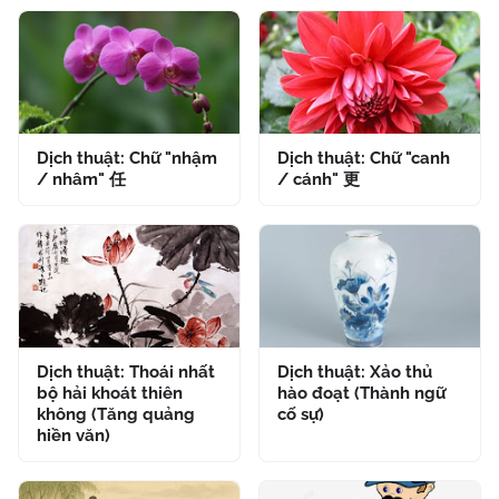
Dịch thuật: Chữ "nhậm
Dịch thuật: Chữ "canh
/ nhâm" 任
/ cánh" 更
Dịch thuật: Thoái nhất
Dịch thuật: Xảo thủ
bộ hải khoát thiên
hào đoạt (Thành ngữ
không (Tăng quảng
cố sự)
hiền văn)