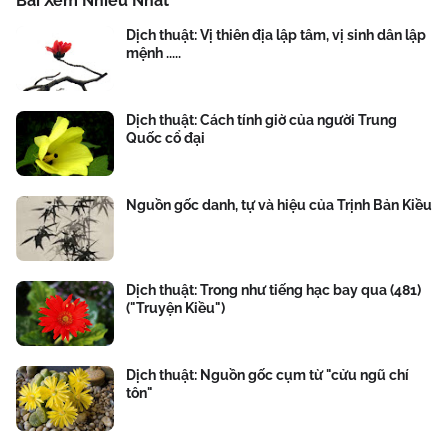
Bài Xem Nhiều Nhất
Dịch thuật: Vị thiên địa lập tâm, vị sinh dân lập
mệnh .....
Dịch thuật: Cách tính giờ của người Trung
Quốc cổ đại
Nguồn gốc danh, tự và hiệu của Trịnh Bản Kiều
Dịch thuật: Trong như tiếng hạc bay qua (481)
("Truyện Kiều")
Dịch thuật: Nguồn gốc cụm từ "cửu ngũ chí
tôn"