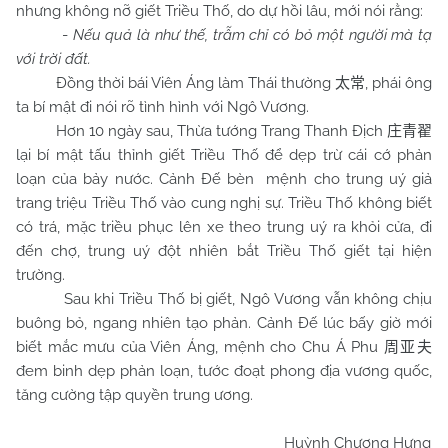
nhưng không nỡ giết Triều Thố, do dự hồi lâu, mới nói rằng:
-
Nếu quả là như thế, trẫm chỉ có bỏ một người mà tạ
với trời đất.
Đồng thời bái Viên Áng làm Thái thường
, phái ông
太常
ta bí mật đi nói rõ tình hình với Ngô Vương.
Hơn 10 ngày sau, Thừa tướng Trang Thanh Địch
庄青翟
lại bí mật tấu thỉnh giết Triều Thố để dẹp trừ cái cớ phản
loạn của bảy nước. Cảnh Đế bèn mệnh cho trung uý giả
trang triệu Triều Thố vào cung nghị sự. Triều Thố không biết
có trá, mặc triều phục lên xe theo trung uý ra khỏi cửa, đi
đến chợ, trung uý đột nhiên bắt Triều Thố giết tại hiện
trường.
Sau khi Triều Thố bị giết, Ngô Vương vẫn không chịu
buông bỏ, ngang nhiên tạo phản. Cảnh Đế lúc bấy giờ mới
biết mắc mưu của Viên Áng, mệnh cho Chu Á Phu
周亚夫
đem binh dẹp phản loạn, tước đoạt phong địa vương quốc,
tăng cường tập quyền trung ương.
Huỳnh Chương Hưng