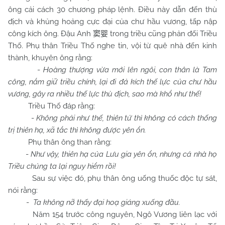
ông cải cách 30 chương pháp lệnh. Điều này dẫn đến thù
địch và khủng hoảng cực đại của chư hầu vương, tấp nập
công kích ông. Đậu Anh
trong triều cũng phản đối Triều
窦婴
Thố. Phụ thân Triều Thố nghe tin, vội từ quê nhà đến kinh
thành, khuyên ông rằng:
-
Hoàng thượng vừa mới lên ngôi, con thân là Tam
công, nắm giữ triều chính, lại đi đả kích thế lực của chư hầu
vương, gây ra nhiều thế lực thù địch, sao mà khổ như thế!
Triều Thố đáp rằng:
-
Không phải như thế, thiên tử thì không có cách thống
trị thiên hạ, xã tắc thì không được yên ổn.
Phụ thân ông than rằng:
-
Như vậy, thiên hạ của Lưu gia yên ổn, nhưng cả nhà họ
Triều chúng ta lại nguy hiểm rồi!
Sau sự việc đó, phụ thân ông uống thuốc độc tự sát,
nói rằng:
-
Ta không nỡ thấy đại hoạ giáng xuống đầu.
Năm 154 trước công nguyên, Ngô Vương liên lạc với