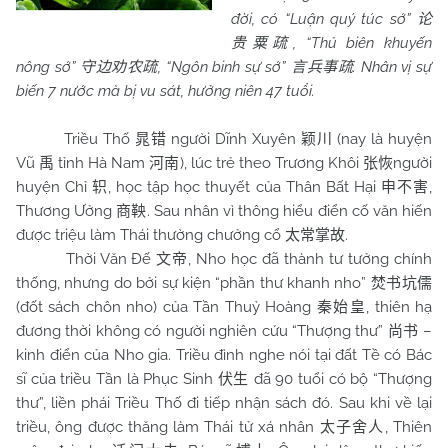
đời, có “Luận quý túc sớ”
论
, “Thủ biên khuyến
贵粟疏
nông sớ”
, “Ngôn binh sự sớ”
. Nhân vị sự
守边劝农疏
言兵事疏
biến 7 nước mà bị vu sát, hưởng niên 47 tuổi.
Triều Thố
người Dĩnh Xuyên
(nay là huyện
晁错
颖川
Vũ
tỉnh Hà
Nam
), lúc trẻ theo Trương Khôi
người
禹
河南
张恢
huyện Chỉ
, học tập học thuyết của Thân Bất Hại
,
轵
申不害
Thương Ưởng
. Sau nhân vì thông hiểu điển cố văn hiến
商鞅
được triệu làm Thái thường chưởng cổ
.
太常掌故
Thời Văn Đế
, Nho học đã thành tư tưởng chính
文帝
thống, nhưng do bởi sự kiện “phần thư khanh nho”
焚书坑儒
(đốt sách chôn nho) của Tần Thuỷ Hoàng
, thiên hạ
秦始皇
đương thời không có người nghiên cứu “Thượng thư”
–
尚书
kinh điển của Nho gia. Triều đình nghe nói tại đất Tề có Bác
sĩ của triều Tần là Phục Sinh
đã 90 tuổi có bộ “Thượng
伏生
thư”, liền phái Triều Thố đi tiếp nhận sách đó. Sau khi về lại
triều, ông được thăng làm Thái tử xá nhân
, Thiên
太子舍人