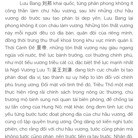
Lưu Bang
khai quốc, từng phân phong không ít
刘邦
công thần làm chư hầu vương, sau khi những chư hầu
vương đó trước sau tạo phản bị dẹp yên, Lưu Bang lại
phong không ít con cháu làm vương. Những tôn thất vương
này mỗi người đều có địa bàn, quân đội của riêng mình,
đồng thời trưng thu thuế khoá trong khu vực mình quản lí.
Thời Cảnh Đế
, những tôn thất vương này giàu ngang
景帝
ngửa với nước, thế lực bành trướng, coi thường chính phủ,
như một tiểu vương triều cát cứ, đặc biệt thế lực mạnh nhất
là Ngô Vương Lưu Tị
. đang tích cực chuẩn bị tạo
吴王刘濞
phản đoạt địa vị, tạo thành sự uy hiếp to lớn đối với chính
phủ trung ương. Đối mặt với tình thế đó, Triều Thố một mặt
thực hiện rộng rãi chính sách trọng nông ức thương, chủ
trương mộ binh sung nơi quan tái biên phòng, để chống lại
sự tấn công của Hung Nô; mặt khác ông đem tinh lực chủ
yếu từng bước tước đoạt phong địa của chư hầu vương, để
củng cố tập quyền trung ương. Ông dâng sớ kiến nghị tước
phiên, cho rằng đối với chư hầu vương, tước cũng phản mà
không tước cũng phản, nên trước tiên ra tay trước. Nhân đó,