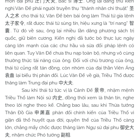
môn đại phu
, Bác sĩ
. Ông lại dâng thư kiến
迁门大夫
博士
nghị Văn Đế phái người truyền thụ “thánh nhân chi thuật”
圣
cho thái tử, Văn Đế bèn bái ông làm Thái tử gia lệnh
人之术
, rất được thái tử sủng tín, hiệu xưng là “trí nang”
太子家令
智
. Từ đó về sau, ông lại nhiều lần dâng phương sách trị
囊
quốc, giữ biên cương. Kiến nghị đã tước bỏ thực lực ngày
càng lớn mạnh của các chư hầu và sửa đổi pháp lệnh có
liên quan. Tuy Văn Đế chưa thu nạp toàn bộ, nhưng vô cùng
thưởng thức tài năng của ông. Đối với chủ trương của ông,
thái tử cũng rất tán đồng, còn nhóm của đại thần Viên Áng
lại biểu thị phản đối. Lúc Văn Đế về già, Triều Thố được
袁盎
thăng làm Trung đại phu
.
中大夫
Sau khi thái tử tức vị là Cảnh Đế
, nhậm mệnh
景帝
Triều Thố làm Nội sử
, đồng thời xem là thân tín, nghe
内史
theo lời nghe theo kế. Chẳng bao lâu, sau khi Thừa tướng
Thân Đồ Gia
phản đối chính kiến của Triều Thố vì
申屠嘉
giận đã thổ huyết qua đời, quyền thế của Triều Thố càng
lớn, chẳng mấy chốc được thăng làm Ngự sử đại phu
御史大
, nhậm chức Phó tướng
.
夫
副相