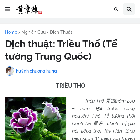
Home
Nghiên Cứu - Dịch Thuật
Dịch thuật: Triều Thố (Tể
tướng Trung Quốc)
huỳnh chương hưng
TRIỀU THỐ
Triều Thố
(năm 200
晁错
– năm 154 trước công
nguyên), Phó Tể tướng thời
Cảnh Đế
, chính trị gia
景帝
nổi tiếng thời Tây Hán, từng
biên soạn 31 thiên văn truyền