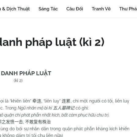
 & Dịch Thuật
Sáng Tác
Câu Đối
Tranh Vẽ
Thư Ph
danh pháp luật (kì 2)
 DANH PHÁP LUẬT
(kì 2)
 “khiên liên”
, “liên luỵ”
, chỉ một người có tội, liên luỵ
牵连
连累
ác. Trong
Ngũ nhân mộ bi kí
có ghi:
五人墓碑记
gô quận chi phát phẫn nhất kích, bất cảm phục hữu chu trị.
,
郡
之发愤一击
不敢复有株治
do bởi sự nhân dân trong quận phát phẫn kháng kích khiến
không dám trị tội chu liên nữa)