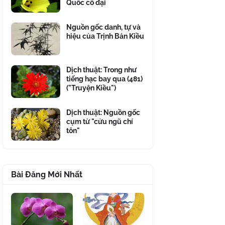
Quốc cổ đại
Nguồn gốc danh, tự và
hiệu của Trịnh Bản Kiều
Dịch thuật: Trong như
tiếng hạc bay qua (481)
("Truyện Kiều")
Dịch thuật: Nguồn gốc
cụm từ "cửu ngũ chí
tôn"
Bài Đăng Mới Nhất