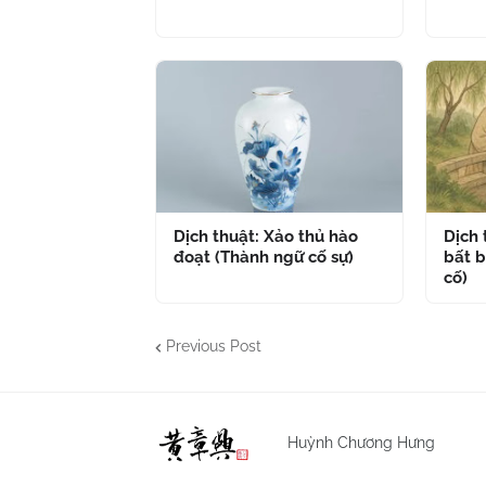
Dịch thuật: Xảo thủ hào
Dịch
đoạt (Thành ngữ cố sự)
bất b
cố)
Previous Post
Huỳnh Chương Hưng