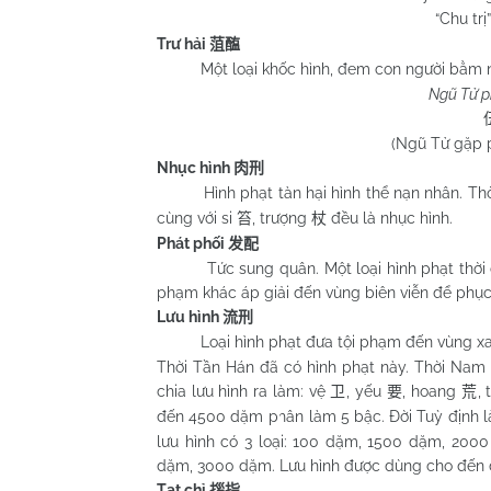
“
Chu
trị
Trư hải
菹醢
Một loại khốc hình, đem con người bằm ná
Ngũ Tử ph
(Ngũ Tử gặp p
Nhục hình
肉刑
Hình phạt tàn hại hình thể nạn nhân. Thời
cùng với si
, trượng
đều là nhục hình.
笞
杖
Phát phối
发配
Tức sung quân. Một loại hình phạt thời cổ
phạm khác áp giải đến vùng biên viễn để phục
Lưu hình
流刑
Loại hình phạt đưa tội phạm đến vùng xa ph
Thời Tần Hán đã có hình phạt này. Thời Nam 
chia lưu hình ra làm: vệ
, yếu
, hoang
,
卫
要
荒
đến 4500 dặm phân làm 5 bậc. Đời Tuỳ định l
lưu hình có 3 loại: 100 dặm, 1500 dặm, 200
dặm, 3000 dặm. Lưu hình được dùng cho đến 
Tạt chỉ
拶指