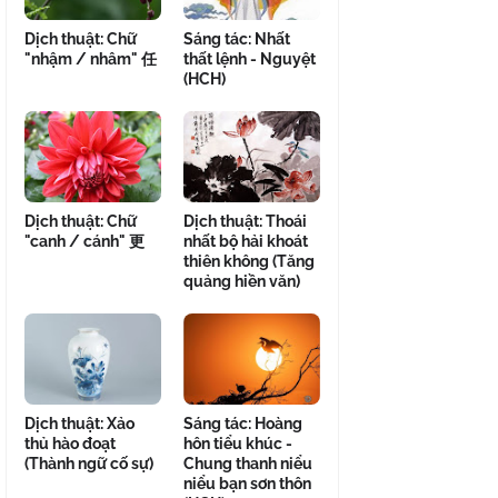
Dịch thuật: Chữ
Sáng tác: Nhất
"nhậm / nhâm" 任
thất lệnh - Nguyệt
(HCH)
Dịch thuật: Chữ
Dịch thuật: Thoái
"canh / cánh" 更
nhất bộ hải khoát
thiên không (Tăng
quảng hiền văn)
Dịch thuật: Xảo
Sáng tác: Hoàng
thủ hào đoạt
hôn tiểu khúc -
(Thành ngữ cố sự)
Chung thanh niểu
niểu bạn sơn thôn