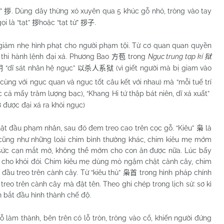
t”
. Dùng dây thừng xỏ xuyên qua 5 khúc gỗ nhỏ, tròng vào tay
拶
i là “tạt”
hoặc “tạt tử”
.
拶
拶子
 nhẹ hình phạt cho người phạm tội. Từ cơ quan quan quyền
 thi hành lệnh đại xá. Phương Bao
trong
Ngục trung tạp kí
方苞
狱
“dĩ sát nhân hệ ngục”
(vì giết người mà bị giam vào
阴
以杀人系狱
cùng với ngục quan và ngục tốt câu kết với nhau) mà “mỗi tuế trí
cả mấy trăm lượng bạc), “Khang Hi tứ thập bát niên, dĩ xá xuất”
 được đại xá ra khỏi ngục)
ặt đầu phạm nhân, sau đó đem treo cao trên cọc gỗ. “Kiêu”
là
枭
u cũng như những loài chim bình thường khác, chim kiêu mẹ mớm
, sức cạn mắt mờ, không thể mớm cho con ăn được nữa. Lúc bấy
n cho khỏi đói. Chim kiêu mẹ dùng mỏ ngậm chặt cành cây, chim
 đầu treo trên cành cây. Từ “kiêu thủ”
trong hình pháp chính
枭首
reo trên cành cây mà đặt tên. Theo ghi chép trong lịch sử: sơ kì
n bắt đầu hình thành chế độ.
m thành, bên trên có lỗ tròn, tròng vào cổ, khiến người đứng