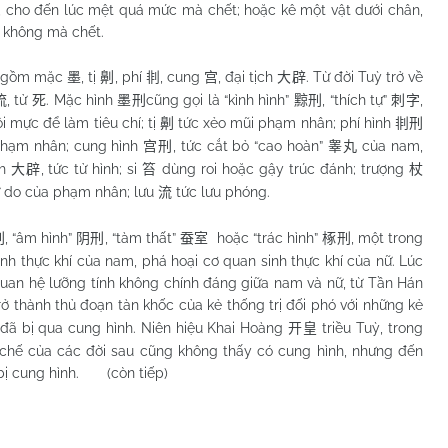
, cho đến lúc mệt quá mức mà chết; hoặc kê một vật dưới chân,
ng không mà chết.
h gồm mặc
, tị
, phí
, cung
, đại tịch
. Từ đời Tuỳ trở về
墨
劓
剕
宫
大辟
, tử
. Mặc hình
cũng gọi là “kình hình”
, “thích tự”
,
流
死
墨刑
黥刑
刺字
i mực để làm tiêu chí; tị
tức xẻo mũi phạm nhân; phí hình
劓
剕刑
 phạm nhân; cung hình
, tức cắt bỏ “cao hoàn”
của nam,
宫刑
睾丸
ch
, tức tử hình; si
dùng roi hoặc gậy trúc đánh; trượng
大辟
笞
杖
tự do của phạm nhân; lưu
tức lưu phóng.
流
, “âm hình”
, “tàm thất”
hoặc “trác hình”
, một trong
刑
阴刑
蚕室
椓刑
sinh thực khí của nam, phá hoại cơ quan sinh thực khí của nữ. Lúc
quan hệ lưỡng tính không chính đáng giữa nam và nữ, từ Tần Hán
rở thành thủ đoạn tàn khốc
của kẻ thống trị đối phó với những kẻ
đã bị qua cung hình. Niên hiệu Khai Hoàng
triều Tuỳ, trong
开皇
 chế của các đời sau cũng không thấy có cung hình, nhưng đến
 bị cung hình. (còn tiếp)