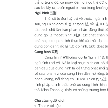
thẳng trong đó, cả ngày đêm chỉ có thể đứng
sau khi lấy ra, khiến người bị treo trong khoả
Ngũ hình
五刑
Thời cổ từ đời Tuỳ trở về trước, ngũ hìn
sau, ngũ hình gồm si
, trượng
, đồ
, lưu
笞
杖
徒
tức thích chữ lên trán phạm nhân, đồng thời bô
cũng gọi là “ngoạt hình”
, tức chặt chân
刖刑
phá hoại cơ quan sinh thực khí của nữ; đại tị
dùng côn đánh; đồ
tức đồ hình, tước đoạt 
徒
Cung hình
宫刑
Cung hình”
cũng gọi là “hủ hình”
宫刑
腐
ngũ hình thời cổ. Nó là loại nhục hình cắt bỏ 
ban đầu của cung hình là để trừng phạt mối 
về sau, phạm vi của cung hình dần mở rộng, t
phản kháng, nổi tiếng có Tư Mã Thiên
司马迁
hình pháp chính thức phế bỏ cung hình, hình
thời Minh Thanh lại thấy có những trường hợp
Chú của người dịch
1- Theo 2 tài liệu: