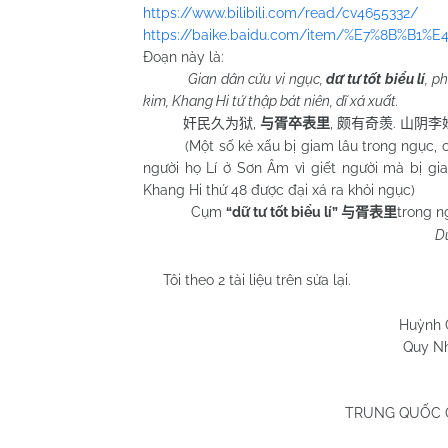
https://www.bilibili.com/read/cv4655332/
https://baike.baidu.com/item/%E7%8B%B
Đoạn này là:
Gian dân cửu vi ngục,
dữ tư tốt biểu lí
, p
kim, Khang Hi tứ thập bát niên, dĩ xá xuất.
,
,
.
奸民久为狱
与胥卒表里
颇有奇羡
山阴李
(Một số kẻ xấu bị giam lâu trong ngục, cùng
người họ Lí ở Sơn Âm vì giết người mà bị 
Khang Hi thứ 48 được đại xá ra khỏi ngục)
Cụm
“dữ tư tốt biểu lí”
trong n
与胥表里
Dữ
Tôi theo 2 tài liệu trên sửa lại.
Huỳnh Chương 
Quy Nhơn 21/5
TRUNG QUỐC 