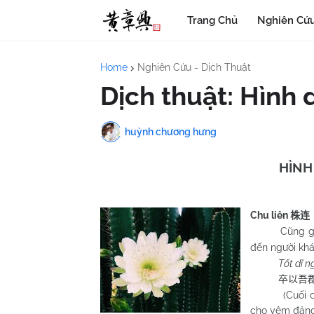
Trang Chủ
Nghiên Cứu
Home
Nghiên Cứu - Dịch Thuật
Dịch thuật: Hình 
huỳnh chương hưng
HÌNH
Chu
liên
株连
Cũng gọi là
đến người kh
Tốt dĩ n
卒以吾
(Cuối cùng 
cho yêm đảng 