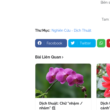
Biên 
Đào
Tưở
Tam 
Thư Mục:
Nghiên Cứu - Dịch Thuật
Facebook
Twitter
Bài Liên Quan
Dịch thuật: Chữ "nhậm /
Dịch 
nhâm" 任
cánh