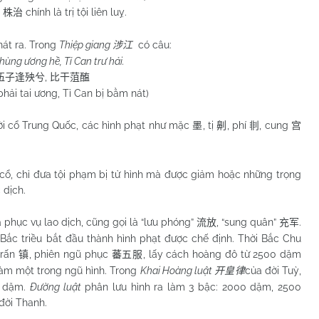
”
chính là trị tội liên luỵ.
株治
t ra. Trong
Thiệp giang
có câu:
涉江
ùng ương hề, Tỉ Can trư hải.
,
伍子逢殃兮
比干菹醢
hải tai ương, Tỉ Can bị bằm nát)
 cổ Trung Quốc, các hình phạt như mặc
, tị
, phí
, cung
墨
劓
剕
宫
, chỉ đưa tội phạm bị tử hình mà được giảm hoặc những trọng
 dịch.
ục vụ lao dịch, cũng gọi là “lưu phóng”
, “sung quân”
.
流放
充军
Bắc triều bắt đầu thành hình phạt được chế định. Thời Bắc Chu
 trấn
, phiên ngũ phục
, lấy cách hoàng đô từ 2500 dặm
镇
蕃五服
àm một trong ngũ hình. Trong
Khai Hoàng luật
của đời Tuỳ,
开皇律
0 dặm.
Đường luật
phân lưu hình ra làm 3 bậc: 2000 dặm, 2500
đời Thanh.