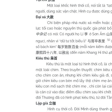
Một loại khốc hình thời cổ, nói tắt là “tạ
người, dùng sức vặn chặt. Hình cụ được dùng gọ
Đại xá
大赦
Chỉ biện pháp nhà nước xá miễn hoặc giảm
lực tối cao hoặc nguyên thủ quốc gia phát bố
có nói: Có người họ Lí
ở Sơn Âm
中杂记
李
山
(1)
ngục), nhân vì “dữ tư tốt biểu lí”
(
与胥卒表里
sổ bách kim”
(mỗi năm kiếm được 
每岁致数百金
,
(đến năm Khang Hi thứ 48
康熙四十八年
以赦出
Kiêu thủ
枭首
Kiêu thủ là một loại tử hình thời cổ, là ch
một loài chim. Theo truyền thuyết: chim kiê
cho chim con ăn, nhưng khi chim kiêu già đi
giờ chim kiêu con bèn mổ lấy thịt chim mẹ ă
kiêu con mổ sạch thịt chim mẹ , chỉ còn lại cái
là căn cứ vào đặc điểm đầu chim sau khi chết t
đời Thương đã có hình phạt kiêu thủ, từ đời Tầ
Lập già
立枷
Hình cụ thời cổ. Đời Minh dùng thanh gỗ là