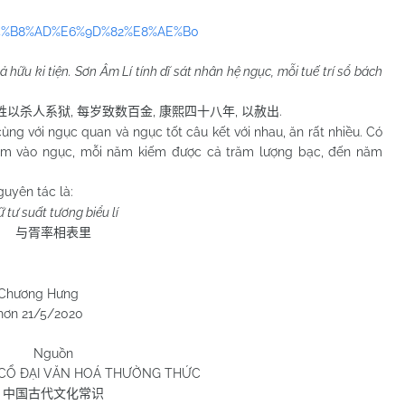
1%E4%B8%AD%E6%9D%82%E8%AE%B0
hả hữu ki tiện. Sơn Âm Lí tính dĩ sát nhân hệ ngục, mỗi tuế trí sổ bách
,
,
,
.
姓以杀人系狱
每岁致数百金
康熙四十八年
以赦出
 với ngục quan và ngục tốt câu kết với nhau, ăn rất nhiều. Có
giam vào ngục, mỗi năm kiếm được cả trăm lượng bạc, đến năm
guyên tác là:
 tư suất tương biểu lí
与胥率相表里
Hưng
/2020
Nguồn
CỔ ĐẠI VĂN HOÁ THƯỜNG THỨC
中国古代文化常识