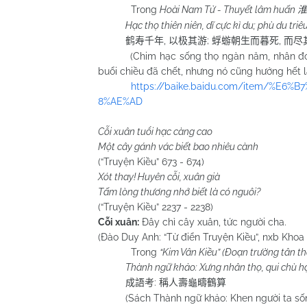
Trong
Hoài Nam Tử - Thuyết lâm huấn
淮
Hạc thọ thiên niên, dĩ cực kì du; phù du triêu
,
;
,
鹤寿千年
以极其游
蜉蝣朝生而暮死
而尽
(Chim hạc sống thọ ngàn năm, nhân đó nó t
buổi chiều đã chết, nhưng nó cũng hưởng hết 
https://baike.baidu.com/item/%E
8%AE%AD
Cỗi xuân tuổi hạc càng cao
Một cây gánh vác biết bao nhiêu cành
(“Truyện Kiều” 673 - 674)
Xót thay! Huyên cỗi, xuân già
Tấm lòng thương nhớ biết là có nguôi?
(“Truyện Kiều” 2237 - 2238)
Cỗi xuân:
Đây chỉ cây xuân, tức người cha.
(Đào Duy Anh: “Từ điển Truyện Kiều”, nxb Khoa 
Trong
“Kim Vân Kiều” (Đoạn trường tân t
Thành ngữ khảo: Xưng nhân thọ, qui chù h
:
成語考
稱人壽龜疇鶴算
(Sách Thành ngữ khảo: Khen người ta sống 