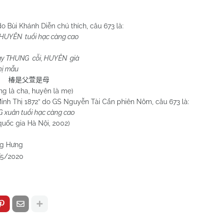
o Bùi Khánh Diễn chú thích,
câu 673 là:
HUYÊN tuổi hạc càng cao
ay THUNG cỗi, HUYÊN già
hị mẫu
椿是父萱是母
ng là cha, huyên là mẹ)
Minh Thị 1872” do GS Nguyễn Tài Cẩn phiên Nôm, câu 673 là:
 xuân tuổi hạc càng cao
à Nội, 2002)
ưng
020