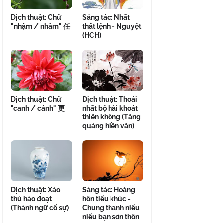
Dịch thuật: Chữ
Sáng tác: Nhất
"nhậm / nhâm" 任
thất lệnh - Nguyệt
(HCH)
Dịch thuật: Chữ
Dịch thuật: Thoái
"canh / cánh" 更
nhất bộ hải khoát
thiên không (Tăng
quảng hiền văn)
Dịch thuật: Xảo
Sáng tác: Hoàng
thủ hào đoạt
hôn tiểu khúc -
(Thành ngữ cố sự)
Chung thanh niểu
niểu bạn sơn thôn