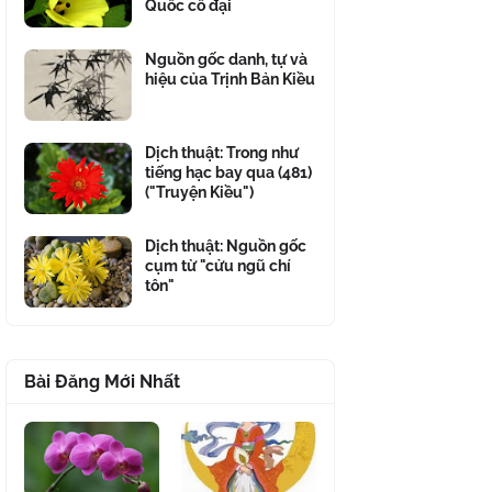
Quốc cổ đại
Nguồn gốc danh, tự và
hiệu của Trịnh Bản Kiều
Dịch thuật: Trong như
tiếng hạc bay qua (481)
("Truyện Kiều")
Dịch thuật: Nguồn gốc
cụm từ "cửu ngũ chí
tôn"
Bài Đăng Mới Nhất