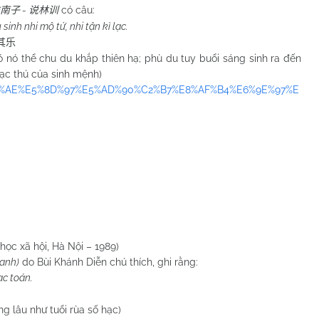
-
có câu:
南子
说林训
 sinh nhi mộ tử, nhi tận kì lạc.
其乐
hể chu du khắp thiên hạ; phù du tuy buổi sáng sinh ra đến
lạc thú của sinh mệnh)
6%B7%AE%E5%8D%97%E5%AD%90%C2%B7%E8%AF%B4%E6%9E%97%E
học xã hội, Hà Nội – 1989)
hanh)
do Bùi Khánh Diễn chú thích, ghi rằng:
ạc toán.
lâu như tuổi rùa số hạc)