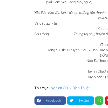
(Sài Gòn: nxb Sống Mới, 1960)
Xét:
Bản
“Kim Vân Kiều” (Đoạn trường tân thanh)
d
XUÂN 
Và câu 2237 là:
Xót th
Chú rằng:
Thung thị phụ, huyên t
(Thu
Trong “Tư liệu Truyện Kiều - Bản Duy 
ĐỐNG
(Nxb Đại học quốc gia H
Huỳnh Chương H
Quy Nhơn 13/5/2
Thư Mục:
Nghiên Cứu - Dịch Thuật
Facebook
Twitter