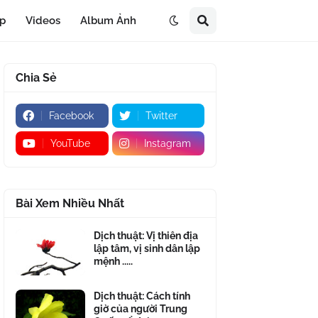
áp
Videos
Album Ảnh
Chia Sẻ
Facebook
Twitter
YouTube
Instagram
Bài Xem Nhiều Nhất
Dịch thuật: Vị thiên địa
lập tâm, vị sinh dân lập
mệnh .....
Dịch thuật: Cách tính
giờ của người Trung