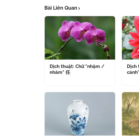
Bài Liên Quan
Dịch thuật: Chữ "nhậm /
Dịch 
nhâm" 任
cánh