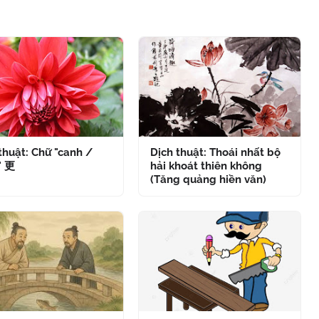
thuật: Chữ "canh /
Dịch thuật: Thoái nhất bộ
" 更
hải khoát thiên không
(Tăng quảng hiền văn)