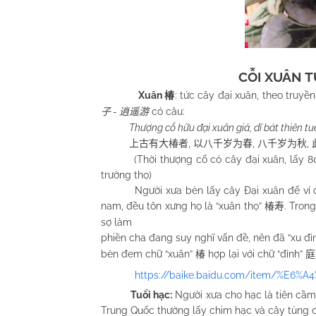
CỖI XUÂN T
Xuân
: tức cây đại xuân, theo truyề
椿
-
có câu:
子
逍遥游
Thượng cổ hữu đại xuân giả, dĩ bát thiên tuế 
,
,
,
上古有大椿者
以八千岁为春
八千岁为秋
(Thời thượng cổ có cây đại xuân, lấy 80
trường thọ)
Người xưa bèn lấy cây Đại xuân để ví cho 
nam, đều tôn xưng họ là “xuân thọ”
. Tron
椿寿
sợ làm
phiền cha đang suy nghĩ vấn đề, nên đã “xu đì
bèn đem chữ “xuân”
hợp lại với chữ “đình”
椿
庭
https://baike.baidu.com/item/%E6%
Tuổi hạc:
Người xưa cho hạc là tiên cầm,
Trung Quốc thường lấy chim hạc và cây tùng đi