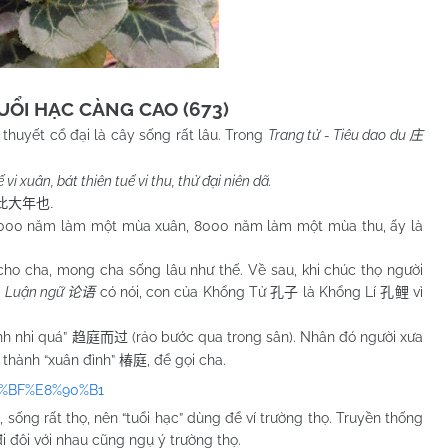
UỔI HẠC CÀNG CAO (673)
n thuyết cổ đại là cây sống rất lâu. Trong
Trang tử - Tiêu dao du
庄
vi xuân, bát thiên tuế vi thu, thử đại niên dã.
此大年也
.
00 năm làm một mùa xuân, 8000 năm làm một mùa thu, ấy là
cha, mong cha sống lâu như thế. Về sau, khi chúc thọ người
g
Luận ngữ
có nói, con của Khổng Tử
là Khổng Lí
vì
论语
孔子
孔鲤
nh nhi quá”
(rảo bước qua trong sân). Nhân đó người xưa
趋庭而过
thành “xuân đình”
, để gọi cha.
椿庭
A4%BF%E8%90%B1
 sống rất thọ, nên “tuổi hạc” dùng để ví trường thọ. Truyền thống
 đôi với nhau cũng ngụ ý trường thọ.