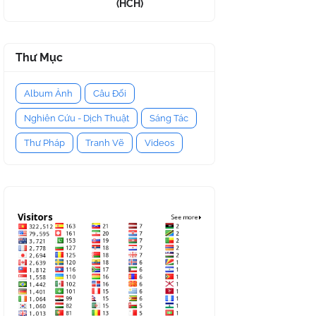
(HCH)
Thư Mục
Album Ảnh
Câu Đối
Nghiên Cứu - Dịch Thuật
Sáng Tác
Thư Pháp
Tranh Vẽ
Videos