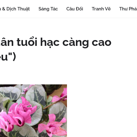
 & Dịch Thuật
Sáng Tác
Câu Đối
Tranh Vẽ
Thư Ph
uân tuổi hạc càng cao
ều")