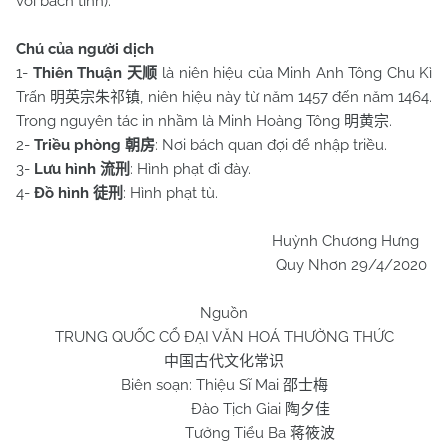
với bách tính).
Chú của người dịch
1-
Thiên Thuận
là niên hiệu của Minh Anh Tông Chu Kì
天顺
Trấn
, niên hiệu này từ năm 1457 đến năm 1464.
明英宗朱祁镇
Trong nguyên tác in nhầm là Minh Hoàng Tông
.
明黄宗
2-
Triều phòng
: Nơi bách quan đợi để nhập triều.
朝房
3-
Lưu hình
: Hình phạt đi đày.
流刑
4-
Đồ hình
: Hình phạt tù.
徒刑
Huỳnh Chương Hưng
Quy Nhơn 29/4/2020
Nguồn
TRUNG QUỐC CỔ ĐẠI VĂN HOÁ THƯỜNG THỨC
中国古代文化常识
Biên soạn: Thiệu Sĩ Mai
邵士梅
Đào Tịch Giai
陶夕佳
Tưởng Tiểu Ba
蒋筱波