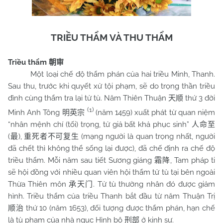
TRIỀU THẨM VÀ THU THẨM
Triều thẩm
朝审
Một loại chế độ thẩm phán của hai triều Minh, Thanh.
Sau thu, trước khi quyết xử tội phạm, sẽ do trọng thần triều
đình cùng thẩm tra lại tử tù. Năm Thiên Thuận
thứ 3 đời
天顺
(1)
Minh Anh Tông
(năm 1459) xuất phát từ quan niệm
明英宗
“nhân mệnh chí (tối) trọng, tử giả bất khả phục sinh”
人命至
(
),
(mạng người là quan trọng nhất, người
最
重死者不可复生
đã chết thì không thể sống lại được), đã chế định ra chế độ
triều thẩm. Mỗi năm sau tiết Sương giáng
, Tam pháp ti
霜降
sẽ hội đồng với nhiều quan viên hội thẩm tử tù tại bên ngoài
Thừa Thiên môn
. Tử tù thường nhân đó được giảm
承天门
hình. Triều thẩm của triều Thanh bắt đầu từ năm Thuận Trị
thứ 10 (năm 1653), đối tượng được thẩm phán, hạn chế
顺治
là tù phạm của nhà ngục Hình bộ
ở kinh sư.
刑部