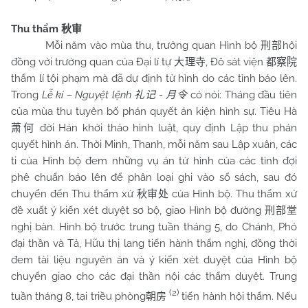
Thu thẩm
秋审
Mỗi năm vào mùa thu, trưởng quan Hình bộ
hội
刑部
đồng với trưởng quan của Đại lí tự
, Đô sát viện
大理寺
都察院
thẩm lí tội phạm mà đã dự định tử hình do các tỉnh báo lên.
Trong
Lễ kí – Nguyệt lệnh
-
có nói: Tháng đầu tiên
礼记
月令
của mùa thu tuyên bố phán quyết án kiện hình sự. Tiêu Hà
đời Hán khởi thảo hình luật, quy định Lập thu phán
萧何
quyết hình án. Thời Minh, Thanh, mỗi năm sau Lập xuân, các
ti của Hình bộ đem những vụ án tử hình của các tỉnh đợi
phê chuẩn báo lên để phân loại ghi vào sổ sách, sau đó
chuyển đến Thu thẩm xứ
của Hình bộ. Thu thẩm xứ
秋审处
đề xuất ý kiến xét duyệt sơ bộ, giao Hình bộ đường
刑部堂
nghị bàn. Hình bộ trước trung tuần tháng 5, do Chánh, Phó
đại thần và Tả, Hữu thị lang tiến hành thẩm nghị, đồng thời
đem tài liệu nguyên án và ý kiến xét duyệt của Hình bộ
chuyển giao cho các đại thần nội các thẩm duyệt. Trung
(2)
tuần tháng 8, tại triều phòng
tiến hành hội thẩm. Nếu
朝房