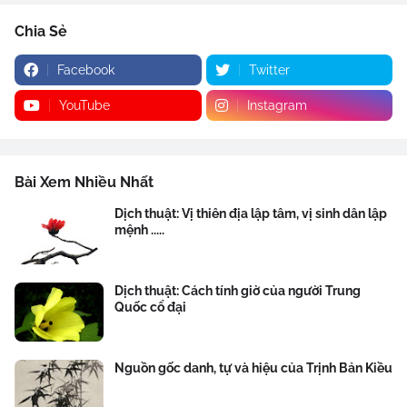
Chia Sẻ
Facebook
Twitter
YouTube
Instagram
Bài Xem Nhiều Nhất
Dịch thuật: Vị thiên địa lập tâm, vị sinh dân lập
mệnh .....
Dịch thuật: Cách tính giờ của người Trung
Quốc cổ đại
Nguồn gốc danh, tự và hiệu của Trịnh Bản Kiều