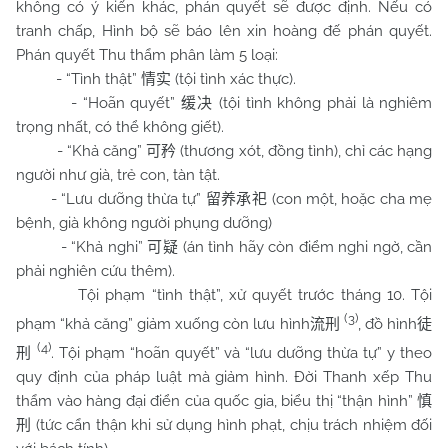
không có ý kiến khác, phán quyết sẽ được định. Nếu có
tranh chấp, Hình bộ sẽ báo lên xin hoàng đế phán quyết.
Phán quyết Thu thẩm phân làm 5 loại:
- “Tình thật”
(tội tình xác thực).
情实
- “Hoãn quyết”
(tội tình không phải là nghiêm
缓决
trọng nhất, có thể không giết).
- “Khả căng”
(thương xót, đồng tình), chỉ các hạng
可矜
người như già, trẻ con, tàn tật.
- “Lưu dưỡng thừa tự”
(con một, hoặc cha mẹ
留养承祀
bệnh, già không người phụng dưỡng)
- “Khả nghi”
(án tình hãy còn điểm nghi ngờ, cần
可疑
phải nghiên cứu thêm).
Tội phạm “tình thật”, xử quyết trước tháng 10. Tội
(3)
phạm “khả căng” giảm xuống còn lưu hình
, đồ hình
流刑
徒
(4)
. Tội phạm “hoãn quyết” và “lưu dưỡng thừa tự” y theo
刑
quy định của pháp luật mà giảm hình. Đời Thanh xếp Thu
thẩm vào hàng đại điển của quốc gia, biểu thị “thận hình”
慎
(tức cẩn thận khi sử dụng hình phạt, chịu trách nhiệm đối
刑