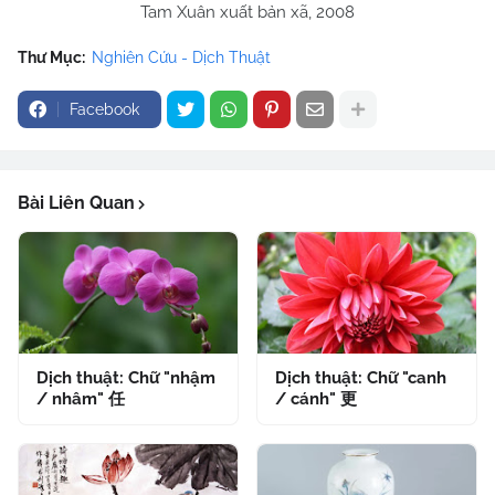
Tam Xuân xuất bản xã, 2008
Thư Mục:
Nghiên Cứu - Dịch Thuật
Facebook
Bài Liên Quan
Dịch thuật: Chữ "nhậm
Dịch thuật: Chữ "canh
/ nhâm" 任
/ cánh" 更