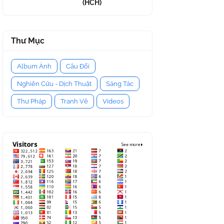
(HCH)
Thư Mục
Album Ảnh
Câu Đối
Nghiên Cứu - Dịch Thuật
Sáng Tác
Thư Pháp
Tranh Vẽ
Videos