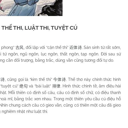
 THỂ THI, LUẬT THI, TUYỆT CÚ
ổ phong”
, đối lập với “cận thể thi”
. Sản sinh từ rất sớm,
古风
近体诗
i tứ ngôn, ngũ ngôn, lục ngôn, thất ngôn, tạp ngôn. Đời sau sử
ng cần đối trượng, bằng trắc, dùng vần cũng tương đối tự do.
, cũng gọi là “kim thể thi”
. Thể thơ này chính thức hình
体诗
今
体诗
 “tuyệt cú”
và “bài luật”
. Hình thức chỉnh tề, âm điệu hài
绝句
排律
ặt. Mỗi thiên có định số câu, câu có định số chữ, có điệu thanh
hoà mĩ, bằng trắc xen nhau. Trong một thiên yêu cầu cú điệu hỗ
 Nhìn chung cách câu có gieo vần, cũng có thiên một câu đã gieo
 nghiêm nhặt như luật thi.