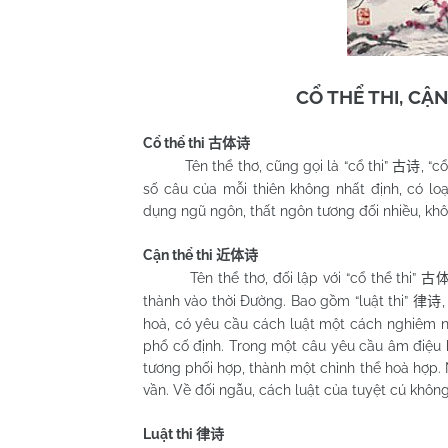
CỔ THỂ THI, CẬN
Cổ thể thi
古体诗
Tên thể thơ, cũng gọi là “cổ thi”
, “c
古诗
số câu của mỗi thiên không nhất định, có loạ
dụng ngũ ngôn, thất ngôn tương đối nhiều, khô
Cận thể thi
近体诗
Tên thể thơ, đối lập với “cổ thể thi”
古
thành vào thời Đường. Bao gồm “luật thi”
,
律诗
hoà, có yêu cầu cách luật một cách nghiêm nh
phổ cố định. Trong một câu yêu cầu âm điệu 
tương phối hợp, thành một chỉnh thể hoà hợp.
vần. Về đối ngẫu, cách luật của tuyệt cú không
Luật thi
律诗