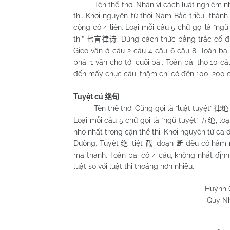
Tên thể thơ. Nhân vì cách luật nghiêm nhặt
thi. Khởi nguyên từ thời Nam Bắc triều, thành 
cộng có 4 liên. Loại mỗi câu 5 chữ gọi là “ngũ
thi”
. Dùng cách thức bằng trắc cố đị
七言律诗
Gieo vần ở câu 2 câu 4 câu 6 câu 8. Toàn bà
phải 1 vần cho tới cuối bài. Toàn bài thơ 10 câu
đến mấy chục câu, thậm chí có đến 100, 200 câ
Tuyệt cú
绝句
Tên thể thơ. Cũng gọi là “luật tuyệt”
律绝
Loại mỗi câu 5 chữ gọi là “ngũ tuyệt”
, lo
五绝
nhỏ nhất trong cận thể thi. Khởi nguyên từ ca 
Đường. Tuyệt
, tiệt
, đoạn
đều có hàm n
绝
截
断
mà thành. Toàn bài có 4 câu, không nhất định
luật so với luật thi thoáng hơn nhiều.
Huỳnh Chương 
Quy Nhơn 15/3