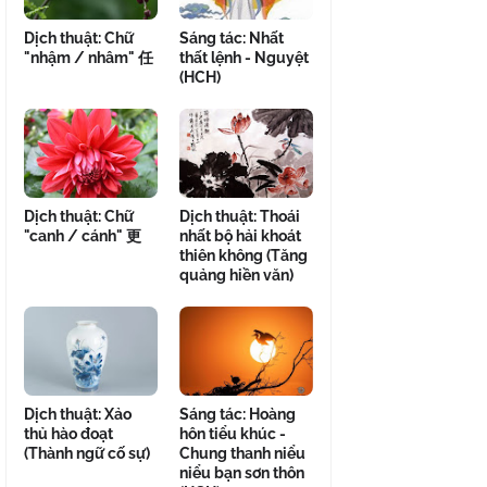
Dịch thuật: Chữ
Sáng tác: Nhất
"nhậm / nhâm" 任
thất lệnh - Nguyệt
(HCH)
Dịch thuật: Chữ
Dịch thuật: Thoái
"canh / cánh" 更
nhất bộ hải khoát
thiên không (Tăng
quảng hiền văn)
Dịch thuật: Xảo
Sáng tác: Hoàng
thủ hào đoạt
hôn tiểu khúc -
(Thành ngữ cố sự)
Chung thanh niểu
niểu bạn sơn thôn