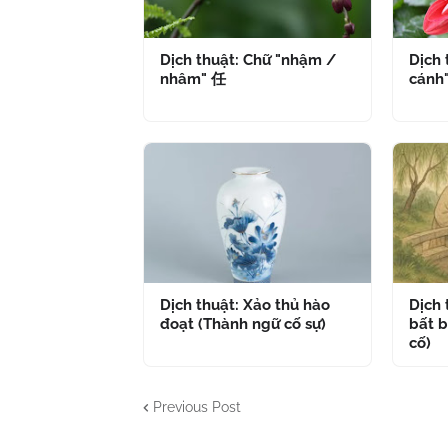
Dịch thuật: Chữ "nhậm /
Dịch 
nhâm" 任
cánh
Dịch thuật: Xảo thủ hào
Dịch
đoạt (Thành ngữ cố sự)
bất b
cố)
Previous Post