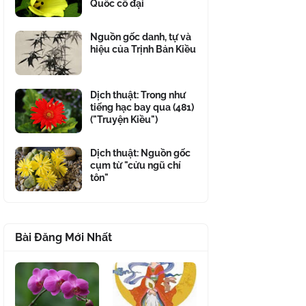
Quốc cổ đại
Nguồn gốc danh, tự và
hiệu của Trịnh Bản Kiều
Dịch thuật: Trong như
tiếng hạc bay qua (481)
("Truyện Kiều")
Dịch thuật: Nguồn gốc
cụm từ "cửu ngũ chí
tôn"
Bài Đăng Mới Nhất