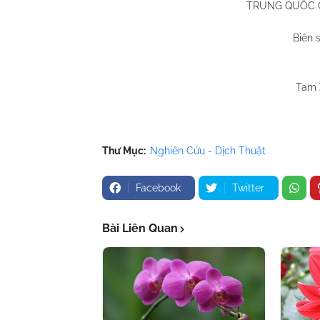
TRUNG QUỐC 
Biên 
Đào
Tưở
Tam 
Thư Mục:
Nghiên Cứu - Dịch Thuật
Facebook
Twitter
Bài Liên Quan