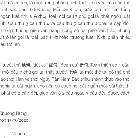
 mà có tên, là một trong những hình thức chủ yếu của cận thể
hình vào đầu thời Đường. Mỗi bài 8 câu, cứ 2 câu là 1 liên, tổng
 ngôn luật thi”
, loại mỗi câu 7 chữ gọi là “thất ngôn luật
五言律诗
nh. Câu thứ 3 câu thứ 4 và câu thứ 5 câu thứ 6 phải là cặp đối.
i thông thường gieo vần bằng, cũng có bài gieo vần trắc, nhưng
 trở lên gọi là “bài luật”
hoặc “trường luật”
, phần nhiều
排律
长律
u trở lên.
, “tuyệt thi”
, “tiệt cú”
, “đoạn cú”
. Toàn thiên có 4 câu.
绝诗
截句
断句
ại mỗi câu 7 chữ gọi là “thất tuyệt”
, là một thể tài có thể chế
七绝
dao thời Hán và thời Nguỵ Tấn Nam Bắc triều, thành thục vào thời
ghĩa là cắt ngắn, cho nên có cách nói cắt ngắn một bài luật thi
 phải có 2 cặp đối, gieo vần ở 2 câu hoặc 3 câu đều được, cách
Hưng
/2020
Nguồn