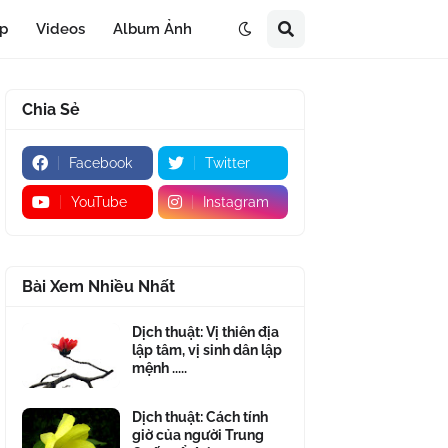
áp
Videos
Album Ảnh
Chia Sẻ
Facebook
Twitter
YouTube
Instagram
Bài Xem Nhiều Nhất
Dịch thuật: Vị thiên địa
lập tâm, vị sinh dân lập
mệnh .....
Dịch thuật: Cách tính
giờ của người Trung