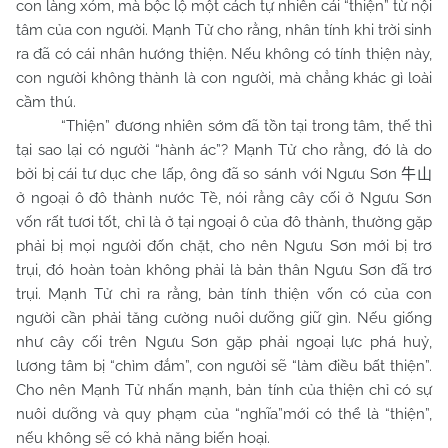
con làng xóm, mà bộc lộ một cách tự nhiên cái “thiện” từ nội
tâm của con người. Mạnh Tử cho rằng, nhân tính khi trời sinh
ra đã có cái nhân hướng thiện. Nếu không có tính thiện này,
con người không thành là con người, mà chẳng khác gì loài
cầm thú.
“Thiện” đương nhiên sớm đã tồn tại trong tâm, thế thì
tại sao lại có người “hành ác”? Mạnh Tử cho rằng, đó là do
bởi bị cái tư dục che lấp, ông đã so sánh với Ngưu Sơn
牛山
ở ngoại ô đô thành nước Tề, nói rằng cây cối ở Ngưu Sơn
vốn rất tươi tốt, chỉ là ở tại ngoại ô của đô thành, thường gặp
phải bị mọi người đốn chặt, cho nên Ngưu Sơn mới bị trơ
trụi, đó hoàn toàn không phải là bản thân Ngưu Sơn đã trơ
trụi. Mạnh Tử chỉ ra rằng, bản tính thiện vốn có của con
người cần phải tăng cường nuôi dưỡng giữ gìn. Nếu giống
như cây cối trên Ngưu Sơn gặp phải ngoại lực phá huỷ,
lương tâm bị “chìm đắm”, con người sẽ “làm điều bất thiện”.
Cho nên Mạnh Tử nhấn mạnh, bản tính của thiện chỉ có sự
nuôi dưỡng và quy phạm của “nghĩa”mới có thể là “thiện”,
nếu không sẽ có khả năng biến hoại.