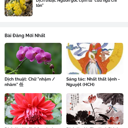
Dịch thuật: Nguồn gốc cụm từ "cửu ngũ chí
tôn"
Bài Đăng Mới Nhất
Dịch thuật: Chữ "nhậm /
Sáng tác: Nhất thất lệnh -
nhâm" 任
Nguyệt (HCH)