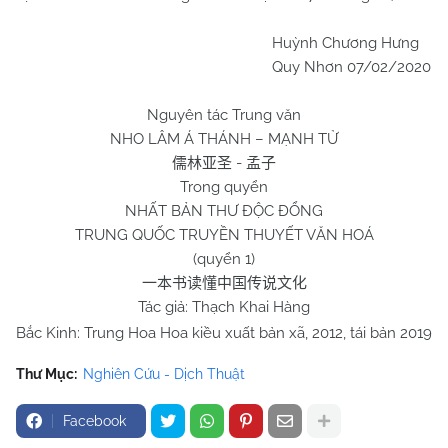
Huỳnh Chương Hưng
Quy Nhơn 07/02/2020
Nguyên tác Trung văn
NHO LÂM Á THÁNH – MẠNH TỬ
-
儒林亚圣
孟子
Trong quyển
NHẤT BẢN THƯ ĐỘC ĐỔNG
TRUNG QUỐC TRUYỀN THUYẾT VĂN HOÁ
(quyển 1)
一本书读懂中国传说文化
Tác giả: Thạch Khai Hàng
Bắc Kinh: Trung Hoa Hoa kiều xuất bản xã, 2012, tái bản 2019
Thư Mục:
Nghiên Cứu - Dịch Thuật
Facebook