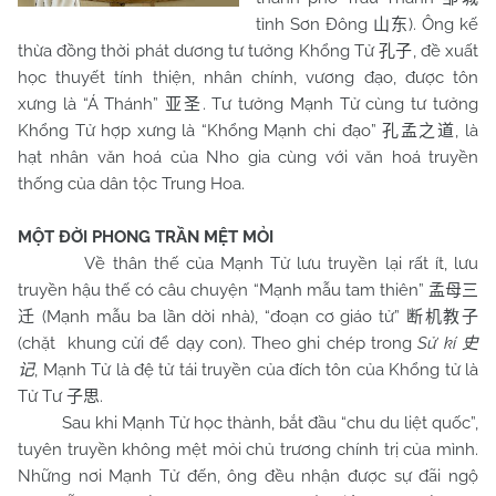
tỉnh Sơn Đông
). Ông kế
山东
thừa đồng thời phát dương tư tưởng Khổng Tử
, đề xuất
孔子
học thuyết tính thiện, nhân chính, vương đạo, được tôn
xưng là “Á Thánh”
. Tư tưởng Mạnh Tử cùng tư tưởng
亚圣
Khổng Tử hợp xưng là “Khổng Mạnh chi đạo”
, là
孔孟之道
hạt nhân văn hoá của Nho gia cùng với văn hoá truyền
thống của dân tộc Trung Hoa.
MỘT ĐỜI PHONG TRẦN MỆT MỎI
Về thân thế của Mạnh Tử lưu truyền lại rất ít, lưu
truyền hậu thế có câu chuyện “Mạnh mẫu tam thiên”
孟母三
(Mạnh mẫu ba lần dời nhà), “đoạn cơ giáo tử”
迁
断机教子
(chặt khung cửi để dạy con). Theo ghi chép trong
Sử kí
史
, Mạnh Tử là đệ tử tái truyền của đích tôn của Khổng tử là
记
Tử Tư
.
子思
Sau khi Mạnh Tử học thành, bắt đầu “chu du liệt quốc”,
tuyên truyền không mệt mỏi chủ trương chính trị của mình.
Những nơi Mạnh Tử đến, ông đều nhận được sự đãi ngộ