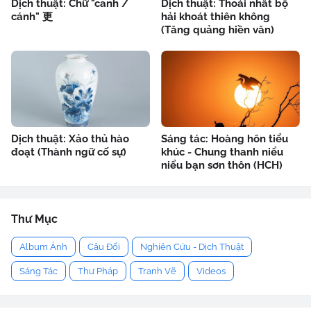
Dịch thuật: Chữ "canh /
Dịch thuật: Thoái nhất bộ
cánh" 更
hải khoát thiên không
(Tăng quảng hiền văn)
Dịch thuật: Xảo thủ hào
Sáng tác: Hoàng hôn tiểu
đoạt (Thành ngữ cố sự)
khúc - Chung thanh niểu
niểu bạn sơn thôn (HCH)
Thư Mục
Album Ảnh
Câu Đối
Nghiên Cứu - Dịch Thuật
Sáng Tác
Thư Pháp
Tranh Vẽ
Videos