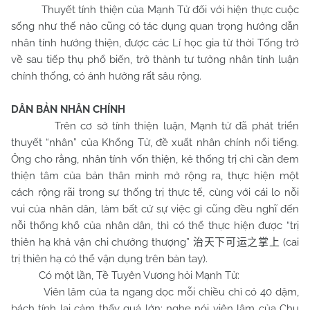
Thuyết tính thiện của Mạnh Tử đối với hiện thực cuộc
sống như thế nào cũng có tác dụng quan trọng hướng dẫn
nhân tính hướng thiện, được các Lí học gia từ thời Tống trở
về sau tiếp thụ phổ biến, trở thành tư tưởng nhân tính luận
chính thống, có ảnh hưởng rất sâu rộng.
DÂN BẢN NHÂN CHÍNH
Trên cơ sở tính thiện luận, Mạnh tử đã phát triển
thuyết “nhân” của Khổng Tử, đề xuất nhân chính nổi tiếng.
Ông cho rằng, nhân tính vốn thiện, kẻ thống trị chỉ cần đem
thiện tâm của bản thân mình mở rộng ra, thực hiện một
cách rộng rãi trong sự thống trị thực tế, cùng với cái lo nỗi
vui của nhân dân, làm bất cứ sự việc gì cũng đều nghĩ đến
nỗi thống khổ của nhân dân, thì có thể thực hiện được “trị
thiên hạ khả vận chi chưởng thượng”
(cai
治天下可运之掌上
trị thiên hạ có thể vận dụng trên bàn tay).
Có một lần, Tề Tuyên Vương hỏi Mạnh Tử:
Viên lâm của ta ngang dọc mỗi chiều chỉ có 40 dặm,
bách tính lại cảm thấy quá lớn; nghe nói viên lâm của Chu