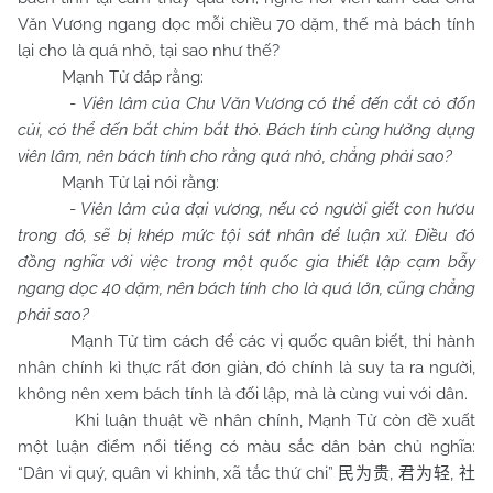
Văn Vương ngang dọc mỗi chiều 70 dặm, thế mà bách tính
lại cho là quá nhỏ, tại sao như thế?
Mạnh Tử đáp rằng:
-
Viên lâm của
Chu
Văn Vương có thể đến cắt cỏ đốn
củi, có thể đến bắt chim bắt thỏ. Bách tính cùng hưởng dụng
viên lâm, nên bách tính cho rằng quá nhỏ, chẳng phải sao?
Mạnh Tử lại nói rằng:
-
Viên lâm của đại vương, nếu có người giết con hươu
trong đó, sẽ bị khép mức tội sát nhân để luận xử. Điều đó
đồng nghĩa với việc trong một quốc gia thiết lập cạm bẫy
ngang dọc 40 dặm, nên bách tính cho là quá lớn, cũng chẳng
phải sao?
Mạnh Tử tìm cách để các vị quốc quân biết, thi hành
nhân chính kì thực rất đơn giản, đó chính là suy ta ra người,
không nên xem bách tính là đối lập, mà là cùng vui với dân.
Khi luận thuật về nhân chính, Mạnh Tử còn đề xuất
một luận điểm nổi tiếng có màu sắc dân bản chủ nghĩa:
“Dân vi quý, quân vi khinh, xã tắc thứ chi”
,
,
民为贵
君为轻
社