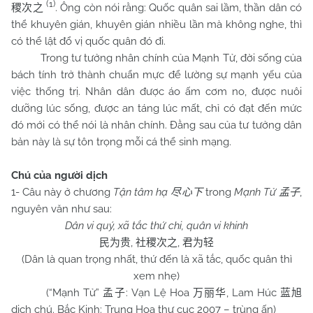
(1)
. Ông còn nói rằng: Quốc quân sai lầm, thần dân có
稷次之
thể khuyên gián, khuyên gián nhiều lần mà không nghe, thì
có thể lật đổ vị quốc quân đó đi.
Trong tư tưởng nhân chính của Mạnh Tử, đời sống của
bách tính trở thành chuẩn mực để lường sự mạnh yếu của
việc thống trị. Nhân dân được áo ấm cơm no, được nuôi
dưỡng lúc sống, được an táng lúc mất, chỉ có đạt đến mức
đó mới có thể nói là nhân chính. Đằng sau của tư tưởng dân
bản này là sự tôn trọng mỗi cá thể sinh mạng.
Chú của người dịch
1- Câu này ở chương
Tận tâm hạ
trong
Mạnh Tử
,
尽心下
孟子
nguyên văn như sau:
Dân vi quý, xã tắc thứ chi, quân vi khinh
,
,
民为贵
社稷次之
君为轻
(Dân là quan trọng nhất, thứ đến là xã tắc, quốc quân thì
xem nhẹ)
(“Mạnh Tử”
: Vạn Lệ Hoa
, Lam Húc
孟子
万丽华
蓝旭
dịch chú. Bắc Kinh: Trung Hoa thư cục 2007 – trùng ấn)