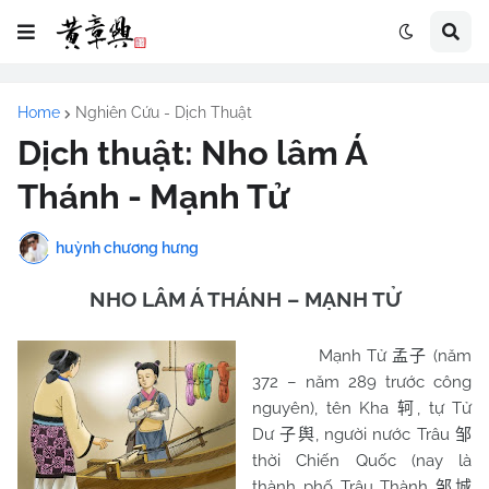
Home
Nghiên Cứu - Dịch Thuật
Dịch thuật: Nho lâm Á
Thánh - Mạnh Tử
huỳnh chương hưng
NHO LÂM Á THÁNH – MẠNH TỬ
Mạnh Tử
(năm
孟子
372 – năm 289 trước công
nguyên), tên Kha
, tự Tử
轲
Dư
, người nước Trâu
子舆
邹
thời Chiến Quốc (nay là
thành phố Trâu Thành
邹城