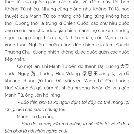
theo lễ của quốc quân các nước, về điểm này tốt hơn
Khổng Tử nhiều. Nhưng cũng giống như Khổng Tử là, học
thuyết của Mạnh Tử có những chỗ lúng túng không hợp
thời. Đương thời là trung kì Chiến Quốc, các chư hầu quốc
đều ra sức làm cho nước giàu binh mạnh, họ chỉ xem những
người năng công thiện phạt là hiền nhân, còn Mạnh Tử lại
xưng tụng Nghiêu Thuấn cùng đức chính của tam đại Hạ
Thương Chu, đương nhiên không được quốc quân các nước
tiếp nhận.
Có một lần, khi Mạnh Tử đến đô thành Đại Lương
大梁
nước Nguỵ
, Lương Huệ Vương
đang tại vị đã
魏
梁惠王
khoảng chừng 70 tuổi. Đối với việc Mạnh Tử đến, Lương
Huệ Vương đã gởi gắm rất nhiều hi vọng. Nhân đó, vừa gặp
Mạnh Tử, ông liền hỏi rằng:
-
Lão tiên sinh từ xa ngàn dặm tới đây, có thể mang lợi
ích gì đến cho nước chúng tôi?
Mạnh Tử đáp rằng:
-
Sao đại vương vừa mở miệng là nói đến lợi vậy? đầu
tiên phải là nói nhân nghĩa chứ!