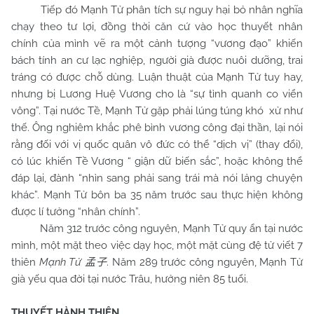
Tiếp đó Mạnh Tử phân tích sự nguy hại bỏ nhân nghĩa
chạy theo tư lợi, đồng thời căn cứ vào học thuyết nhân
chính của mình vẽ ra một cảnh tượng “vương đạo” khiến
bách tính an cư lạc nghiệp, người già được nuôi dưỡng, trai
tráng có được chỗ dùng. Luận thuật của Mạnh Tử tuy hay,
nhưng bị Lương Huệ Vương cho là “sự tình quanh co viển
vông”. Tại nước Tề, Mạnh Tử gặp phải lúng túng khó xử như
thế. Ông nghiêm khắc phê bình vương công đại thần, lại nói
rằng đối với vị quốc quân vô đức có thể “dịch vị” (thay đổi),
có lúc khiến Tề Vương “ giận dữ biến sắc”, hoặc không thể
đáp lại, đành “nhìn sang phải sang trái mà nói lảng chuyện
khác”. Mạnh Tử bôn ba 35 năm trước sau thực hiện không
được lí tưởng “nhân chính”.
Năm 312 trước công nguyên, Mạnh Tử quy ẩn tại nước
mình, một mặt theo việc dạy học, một mặt cùng đệ tử viết 7
thiên
Mạnh Tử
. Năm 289 trước công nguyên, Mạnh Tử
孟子
già yếu qua đời tại nước Trâu, hưởng niên 85 tuổi.
THUYẾT HÀNH THIỆN