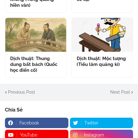
hiền văn)
Dịch thuật: Thung
Dịch thuật: Mộc tượng
dung bất bách (Quốc
(Tiếu lâm quảng kí)
học điển cố)
Previous Post
Next Post
Chia Sẻ
Facebook
Twitter
YouTube
Instagram