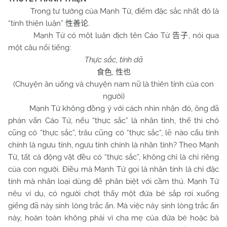
Trong tư tưởng của Mạnh Tử, điểm đặc sắc nhất đó là
“tính thiện luận”
.
性善论
Mạnh Tử có một luận địch tên Cáo Tử
, nói qua
告子
một câu nổi tiếng:
Thực sắc, tính dã
,
食色
性也
(Chuyện ăn uống và chuyện nam nữ là thiên tính của con
người)
Mạnh Tử không đồng ý với cách nhìn nhận đó, ông đã
phản vấn Cáo Tử, nếu “thực sắc” là nhân tính, thế thì chó
cũng có “thực sắc”, trâu cũng có “thực sắc”, lẽ nào cẩu tính
chính là ngưu tính, ngưu tính chính là nhân tính? Theo Mạnh
Tử, tất cả động vật đều có “thực sắc”, không chỉ là chỉ riêng
của con người. Điều mà Mạnh Tử gọi là nhân tính là chỉ đặc
tính mà nhân loại dùng để phân biệt với cầm thú. Mạnh Tử
nêu ví dụ, có người chợt thấy một đứa bé sắp rơi xuống
giếng đã nảy sinh lòng trắc ẩn. Mà việc nảy sinh lòng trắc ẩn
này, hoàn toàn không phải vì cha mẹ của đứa bé hoặc bà