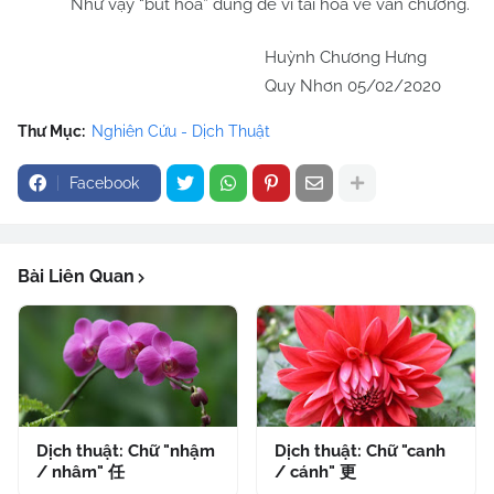
Như vậy “bút hoa” dùng để ví tài hoa về văn chương.
Huỳnh Chương Hưng
Quy Nhơn 05/02/2020
Thư Mục:
Nghiên Cứu - Dịch Thuật
Facebook
Bài Liên Quan
Dịch thuật: Chữ "nhậm
Dịch thuật: Chữ "canh
/ nhâm" 任
/ cánh" 更