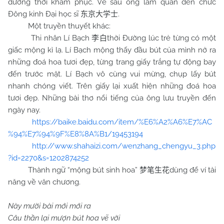
đương thời khâm phục. Về sau ông làm quan đến chức
Đông kinh Đại học sĩ
.
东京大学士
Một truyền thuyết khác:
Thi nhân Lí Bạch
thời Đường lúc trẻ từng có một
李白
giấc mộng kì lạ. Lí Bạch mộng thấy đầu bút của mình nở ra
những đoá hoa tươi đẹp, từng trang giấy trắng tự động bay
đến trước mặt. Lí Bạch vô cùng vui mừng, chụp lấy bút
nhanh chóng viết. Trên giấy lại xuất hiện những đoá hoa
tươi đẹp. Những bài thơ nổi tiếng của ông lưu truyền đến
ngày nay.
https://baike.baidu.com/item/%E6%A2%A6%E7%AC
%94%E7%94%9F%E8%8A%B1/19453194
http://www.shahaizi.com/wenzhang_chengyu_3.php
?id=2270&s=1202874252
Thành ngữ “mộng bút sinh hoa”
dùng để ví tài
梦笔生花
năng về văn chương.
Này mười bài mới mới ra
Câu thần lại mượn bút hoa vẽ vời