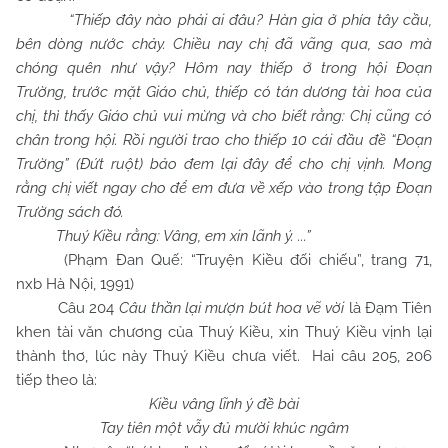
“Thiếp đây nào phải ai đâu? Hàn gia ở phía tây cầu,
bên dòng nước chảy. Chiều nay chị đã vãng qua, sao mà
chóng quên như vậy? Hôm nay thiếp ở trong hội Đoạn
Trường, trước mặt Giáo chủ, thiếp có tán dương tài hoa của
chị, thì thấy Giáo chủ vui mừng và cho biết rằng: Chị cũng có
chân trong hội. Rồi người trao cho thiếp 10 cái đầu đề “Đoạn
Trường” (Đứt ruột) bảo đem lại đây để cho chị vịnh. Mong
rằng chị viết ngay cho để em đưa về xếp vào trong tập Đoạn
Trường sách đó.
Thuý Kiều rằng: Vâng, em xin lãnh ý. ...”
(Phạm Đan Quế: “Truyện Kiều đối chiếu”, trang 71,
nxb Hà Nội, 1991)
Câu 204
Câu thần lại mượn bút hoa vẽ vời
là Đạm Tiên
khen tài văn chương của Thuý Kiều, xin Thuý Kiều vịnh lại
thành thơ, lúc này Thuý Kiều chưa viết. Hai câu 205, 206
tiếp theo là:
Kiều vâng lĩnh ý đề bài
Tay
tiên một vẫy đủ mười khúc ngâm