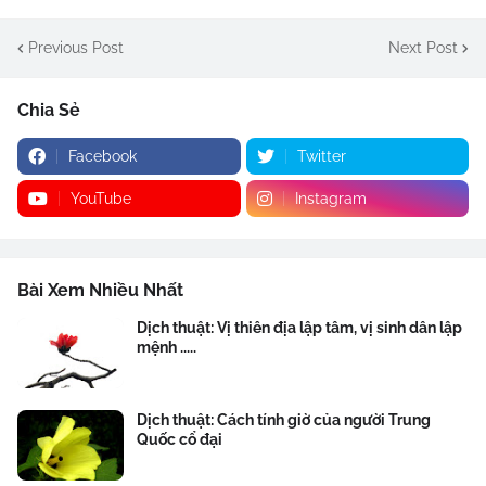
Previous Post
Next Post
Chia Sẻ
Facebook
Twitter
YouTube
Instagram
Bài Xem Nhiều Nhất
Dịch thuật: Vị thiên địa lập tâm, vị sinh dân lập
mệnh .....
Dịch thuật: Cách tính giờ của người Trung
Quốc cổ đại