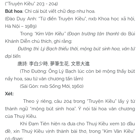
(“Truyện Kiều” 203 - 204)
Bút hoa
: Chỉ cái bút viết chữ đẹp như hoa.
(Đào Duy Anh: “Từ điển Truyện Kiều”, nxb Khoa học xã hội,
Hà Nội – 1989)
Trong
“Kim Vân Kiều” (Đoạn trường tân thanh)
do Bùi
Khánh Diễn chú thích, ghi rằng:
Đường thi: Lý Bạch thiếu thời, mộng bút sinh hoa, văn tứ
đại tiến.
:
,
,
唐詩
李白少時
夢筆生花
文思大進
(Thơ Đường: Ông Lý Bạch lúc còn bé mộng thấy bút
nẩy hoa, sau tứ văn chương tấn lắm)
(Sài Gòn: nxb Sống Mới, 1960)
Xét:
Theo ý riêng, câu 204 trong “Truyện Kiều” lấy ý từ
thành ngữ “mộng bút sinh hoa”. Ý nói tài hoa văn chương
của Thuý Kiều.
Khi Đạm Tiên hiện ra đưa cho Thuý Kiều xem 10 đầu
đề, xin Thuý Kiều vịnh thành bài thơ, trong “Kim Vân Kiều”
có đoạn: