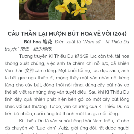
CÂU THẦN LẠI MƯỢN BÚT HOA VẼ VỜI (204)
Bút hoa
: Điển xuất
từ “
Nam
sử - Kỉ Thiếu Du
笔花
truyện”
-
.
南史
纪少瑜传
Tương truyền Kỉ Thiếu Du
lúc còn trẻ, tài hoa
纪少瑜
không xuất chúng, việc anh ta chăm chỉ nỗ lực, đã khiến
Văn thần
cảm động. Một buổi tối nọ, lúc đọc sách, anh
文神
ta bất giác ngủ thiếp đi, mộng thấy một văn nhân nổi tiếng
tặng cho cây bút, đồng thời nói rằng, dùng cây bút này có
thể sẽ viết ra những áng văn tuyệt diệu. Sau khi Kỉ Thiếu Du
tỉnh dậy, quả nhiên phát hiện bên gối có một cây bút lông
khác với bút thường. Từ đó, văn chương của Kỉ Thiếu Du có
tiến bộ nhiều, cuối cùng trở thành một tác gia nổi tiếng.
Kỉ Thiếu Du là văn sĩ nổi tiếng thời Nam triều, từ nhỏ
đã chuyên về “Lục kinh”
, giỏi ứng đối, rất được người
六经