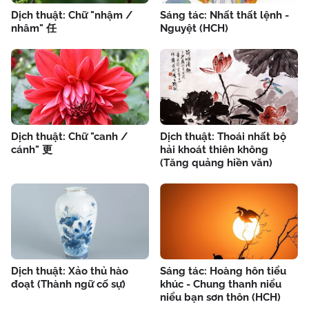
Dịch thuật: Chữ "nhậm /
Sáng tác: Nhất thất lệnh -
nhâm" 任
Nguyệt (HCH)
Dịch thuật: Chữ "canh /
Dịch thuật: Thoái nhất bộ
cánh" 更
hải khoát thiên không
(Tăng quảng hiền văn)
Dịch thuật: Xảo thủ hào
Sáng tác: Hoàng hôn tiểu
đoạt (Thành ngữ cố sự)
khúc - Chung thanh niểu
niểu bạn sơn thôn (HCH)