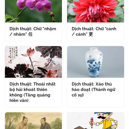
Dịch thuật: Chữ "nhậm
Dịch thuật: Chữ "canh
/ nhâm" 任
/ cánh" 更
Dịch thuật: Thoái nhất
Dịch thuật: Xảo thủ
bộ hải khoát thiên
hào đoạt (Thành ngữ
không (Tăng quảng
cố sự)
hiền văn)