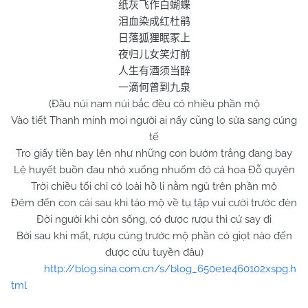
纸灰飞作白蝴蝶
泪血染成红杜鹃
日落狐狸眠冢上
夜归儿女笑灯前
人生有酒须当醉
一滴何曾到九泉
(Đầu núi nam núi bắc đều có nhiều phần mộ
Vào tiết Thanh minh mọi người ai nấy cũng lo sửa sang cúng
tế
Tro giấy tiền bay lên như những con bướm trắng đang bay
Lệ huyết buồn đau nhỏ xuống nhuốm đỏ cả hoa Đỗ quyên
Trời chiều tối chỉ có loài hồ li nằm ngủ trên phần mộ
Đêm đến con cái sau khi tảo mộ về tụ tập vui cười trước đèn
Đời người khi còn sống, có được rượu thì cứ say đi
Bởi sau khi mất, rượu cúng trước mộ phần có giọt nào đến
được cửu tuyền đâu)
http://blog.sina.com.cn/s/blog_650e1e460102xspg.h
tml