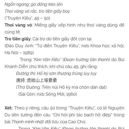
Ngổn ngang, gò đống kéo lên
Thoi vàng vó rắc, tro tiền giấy bay
(“Truyện Kiều”, 49 – 50)
Thoi vàng vó
: Miếng giấy xếp hình như thoi vàng dùng để
cúng tế.
Tro tiền giấy
: Cái tro do tiền giấy đốt còn lại.
(Đào Duy Anh: “Từ điển Truyện Kiều”, nxb Khoa học xã hội,
Hà Nội – 1989)
Trong
“Kim Vân Kiều” (Đoạn trường tân thanh)
do Bùi
Khánh Diễn chú thích, khi chú câu 49, ghi rằng:
Đường thi: Hổ kỳ sơn thượng trủng luy luy
:
唐詩
虎岐山上塚纍纍
(Thơ Đường: Trên núi Hổ kỳ mả chôn dàn dạt)
(Sài Gòn: nxb Sống Mới, 1960)
Xét:
Theo ý riêng, câu 50 trong “Truyện Kiều”, có lẽ Nguyên
Du liên tưởng đến câu “Chỉ hôi phi tác bạch hồ điệp” trong
bài
Thanh minh nhật đối tửu
của Cao Chứ.
Trong
“Kim Vân Kiều” (Đoạn trường tân thanh)
do Bùi