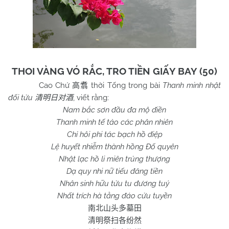
THOI VÀNG VÓ RẮC, TRO TIỀN GIẤY BAY (50)
Cao Chứ
thời Tống trong bài
Thanh minh nhật
高翥
đối tửu
, viết rằng:
清明日对酒
Nam bắc sơn đầu đa mộ điền
Thanh minh tế tảo các phân nhiên
Chỉ hôi phi tác bạch hồ điệp
Lệ huyết nhiễm thành hồng Đố quyên
Nhật lạc hồ li miên trủng thượng
Dạ quy nhi nữ tiếu đăng tiền
Nhân sinh hữu tửu tu đương tuý
Nhất trích hà tằng đáo cửu tuyền
南北山头多墓田
清明祭扫各纷然