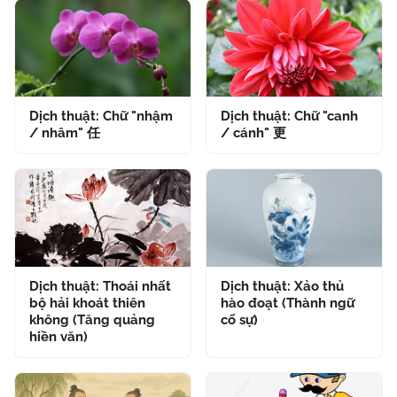
Dịch thuật: Chữ "nhậm
Dịch thuật: Chữ "canh
/ nhâm" 任
/ cánh" 更
Dịch thuật: Thoái nhất
Dịch thuật: Xảo thủ
bộ hải khoát thiên
hào đoạt (Thành ngữ
không (Tăng quảng
cố sự)
hiền văn)