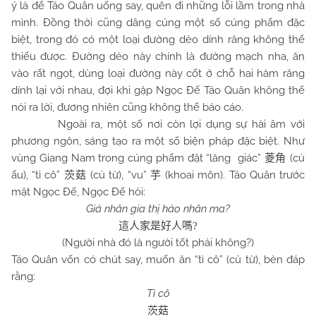
ý là để Táo Quân uống say, quên đi những lỗi lầm trong nhà
mình. Đồng thời cũng dâng cúng một số cúng phẩm đặc
biệt, trong đó có một loại đường dẻo dính răng không thể
thiếu được. Đường dẻo này chính là đường mạch nha, ăn
vào rất ngọt, dùng loại đường này cốt ở chỗ hai hàm răng
dính lại với nhau, đợi khi gặp Ngọc Đế Táo Quân không thể
nói ra lời, đương nhiên cũng không thể báo cáo.
Ngoài ra, một số nơi còn lợi dụng sự hài âm với
phương ngôn, sáng tạo ra một số biện pháp đặc biệt. Như
vùng Giang Nam trong cúng phẩm đặt “lăng giác”
(củ
菱角
ấu), “tì cô”
(củ từ), “vu”
(khoai môn). Táo Quân trước
茨菇
芋
mặt Ngọc Đế, Ngọc Đế hỏi:
Giá nhân gia thị hảo nhân ma?
這人家是好人嗎
?
(Người nhà đó là người tốt phải không?)
Táo Quân vốn có chút say, muốn ăn “tì cô” (củ từ), bèn đáp
rằng:
Tì cô
茨菇