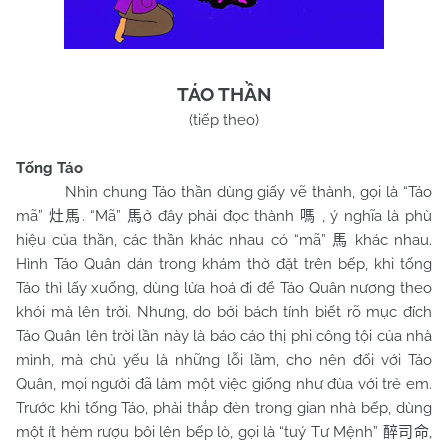
TÁO THẦN
(tiếp theo)
Tống Táo
Nhìn chung Táo thần dùng giấy vẽ thành, gọi là “Táo
mã”
. “Mã”
ở đây phải đọc thành
, ý nghĩa là phù
灶馬
馬
嗎
hiệu của thần, các thần khác nhau có “mã”
khác nhau.
馬
Hình Táo Quân dán trong khám thờ đặt trên bếp, khi tống
Táo thì lấy xuống, dùng lửa hoá đi để Táo Quân nương theo
khói mà lên trời. Nhưng, do bởi bách tính biết rõ mục đích
Táo Quân lên trời lần này là báo cáo thị phi công tội của nhà
mình, mà chủ yếu là những lỗi lầm, cho nên đối với Táo
Quân, mọi người đã làm một việc giống như đùa với trẻ em.
Trước khi tống Táo, phải thắp đèn trong gian nhà bếp, dùng
một ít hèm rượu bôi lên bếp lò, gọi là “tuý Tư Mệnh”
,
醉司命