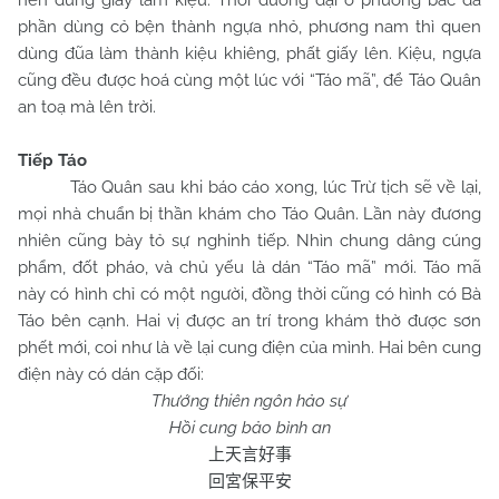
nên dùng giấy làm kiệu. Thời đương đại ở phương bắc đa
phần dùng cỏ bện thành ngựa nhỏ, phương nam thì quen
dùng đũa làm thành kiệu khiêng, phất giấy lên. Kiệu, ngựa
cũng đều được hoá cùng một lúc với “Táo mã”, để Táo Quân
an toạ mà lên trời.
Tiếp Táo
Táo Quân sau khi báo cáo xong, lúc Trừ tịch sẽ về lại,
mọi nhà chuẩn bị thần khám cho Táo Quân. Lần này đương
nhiên cũng bày tỏ sự nghinh tiếp. Nhìn chung dâng cúng
phẩm, đốt pháo, và chủ yếu là dán “Táo mã” mới. Táo mã
này có hình chỉ có một người, đồng thời cũng có hình có Bà
Táo bên cạnh. Hai vị được an trí trong khám thờ được sơn
phết mới, coi như là về lại cung điện của mình. Hai bên cung
điện này có dán cặp đối:
Thướng thiên ngôn hảo sự
Hồi cung bảo bình an
上天言好事
回宮保平安