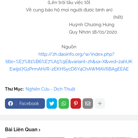
(Lên trời tâu việc tốt
Về cung bảo hộ mọi người được bình an)
(hết)
Huỳnh Chương Hưng
Quy Nhơn 18/01/2020
Nguồn
http://zh.daoinfo.org/w/index.php?
title=%E7%81%B6%E7%A5%9E&variant=zh&sa=X&ved=2ahUK
EwijsI7GzPrmAhVR-2EKHSycD6Y4ChAWMAV6BAgEEAE
Thư Mục:
Nghiên Cứu - Dịch Thuật
Facebook
Bài Liên Quan