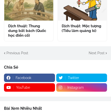
Dịch thuật: Thung
Dịch thuật: Mộc tượng
dung bất bách (Quốc
(Tiếu lâm quảng kí)
học điển cố)
Previous Post
Next Post
Chia Sẻ
Facebook
Twitter
YouTube
Instagram
Bài Xem Nhiều Nhất