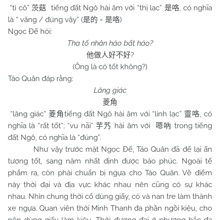
“tì cô”
tiếng đất Ngô hài âm với “thị lạc”
, có nghĩa
茨菇
是咯
là “ vâng / đúng vậy” (
=
)
是的
是咯
Ngọc Đế hỏi:
Tha tố nhân hảo bất hảo?
?
他做人好不好
(Ông là có tốt không?)
Táo Quân đáp rằng:
Lăng giác
菱角
“lăng giác”
tiếng đất Ngô hài âm với “linh lạc”
, có
菱角
靈咯
nghĩa là “rất tốt”; “vu nãi”
hài âm với
trong tiếng
芋艿
嗯吶
đất Ngô, có nghĩa là “đúng”.
Như vậy trước mặt Ngọc Đế, Táo Quân đã để lại ấn
tượng tốt, sang năm nhất định được báo phúc. Ngoài tế
phẩm ra, còn phải chuẩn bị ngựa cho Táo Quân. Về điểm
này thời đại và địa vực khác nhau nên cũng có sự khác
nhau. Nhìn chung thời cổ dùng giấy, cỏ và nan tre làm thành
xe ngựa. Quan viên thời Minh Thanh đa phần ngồi kiệu, cho