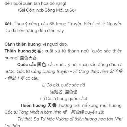
đến buổi xuân tàn hoa đỏ rụng)
(Sài Gòn: nxb Sống Mới, 1960)
Xét:
Theo ý riêng, câu 66 trong “Truyện Kiều” có lẽ Nguyễn
Du đã liên tưởng đến điển này.
Cành thiên hương
: ví người đẹp.
Thiên hương
: xuất xứ từ thành ngữ “quốc sắc thiên
天香
hương”
.
国色天香
Quốc sắc
: sắc nước, ý nói nhan sắc đứng đầu cả
国色
nước. Gốc từ
Công Dương truyện – Hi Công thập niên
公羊传
-
có câu:
僖公十年
Li Cơ giả, quốc sắc dã
,
骊姬者
国色也
(Li Cơ là trang quốc sắc)
Thiên hương
: hương trời, mĩ xưng mùi hương.
天香
Gốc từ
Tăng Nhất A hàm kinh
quyển 28:
增一阿含经
Thị thời, Ba Tư Nặc Vương dĩ thiên hương hoa tán Như
Lai thân.