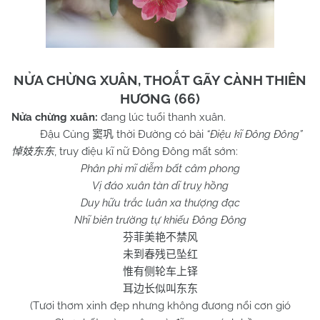
NỬA CHỪNG XUÂN, THOẮT GÃY CÀNH THIÊN
HƯƠNG (66)
Nửa chừng xuân:
đang lúc tuổi thanh xuân.
Đậu Củng
thời Đường có bài
“Điệu kĩ Đông Đông”
窦巩
, truy điệu kĩ nữ Đông Đông mất sớm:
悼妓东东
Phân phi mĩ diễm bất câm phong
Vị đáo xuân tàn dĩ truỵ hồng
Duy hữu trắc luân xa thượng đạc
Nhĩ biên trường tự khiếu Đông Đông
芬菲美艳不禁风
未到春残已坠红
惟有侧轮车上铎
耳边长似叫东东
(Tươi thơm xinh đẹp nhưng không đương nổi cơn gió