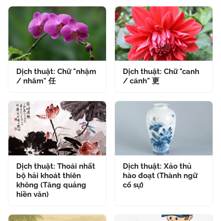
Dịch thuật: Chữ "nhậm
Dịch thuật: Chữ "canh
/ nhâm" 任
/ cánh" 更
Dịch thuật: Thoái nhất
Dịch thuật: Xảo thủ
bộ hải khoát thiên
hào đoạt (Thành ngữ
không (Tăng quảng
cố sự)
hiền văn)