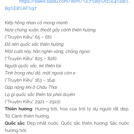
https://baike.baidu.com/item/%E7%89%A1%E4%B8%
B9%E8%AF%97
Kiếp hồng nhan có mong manh
Nửa chừng xuân, thoắt gãy cành thiên hương.
(“Truyện Kiều” 65 – 66)
Đã nên quốc sắc thiên hương
Một cười này, hẳn nghìn vàng, chẳng ngoa
(“Truyện Kiều” 825 – 826)
Người quốc sắc, kẻ thiên tài
Tình trong như đã, mặt ngoài còn e
(“Truyện Kiều” 163 – 164)
Gặp nàng khi ở Châu Thai
Lạ gì quốc sắc thiên tài phải duyên
(“Truyện Kiều” 2921 – 2922)
Thiên hương
: Hương trời, hoa của trời tỷ dụ người rất đẹp.
Td. Cành thiên hương.
Quốc sắc
: Đẹp nhất nước. Quốc sắc thiên hương: Sắc nước
hương trời.