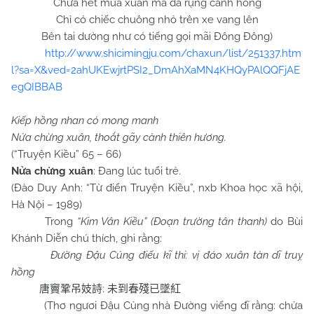
Chưa hết mùa xuân mà đã rụng cánh hồng
Chỉ có chiếc chuông nhỏ trên xe vang lên
Bên tai dường như có tiếng gọi mãi Đông Đông)
http://www.shicimingju.com/chaxun/list/251337.htm
l?sa=X&ved=2ahUKEwjrtPSI2_DmAhXaMN4KHQyPAlQQFjAE
egQIBBAB
Kiếp hồng nhan có mong manh
Nửa chừng xuân, thoắt gãy cành thiên hương.
(“Truyện Kiều” 65 – 66)
Nửa chừng xuân
: Đang lúc tuổi trẻ.
(Đào Duy Anh: “Từ điển Truyện Kiều”, nxb Khoa học xã hội,
Hà Nội – 1989)
Trong
“Kim Vân Kiều” (Đoạn trường tân thanh)
do Bùi
Khánh Diễn chú thích, ghi rằng:
Đường Đậu Củng điếu kĩ thi: vị đáo xuân tàn dĩ truỵ
hồng
:
唐竇鞏吊妓詩
未到春殘已墜紅
(Thơ ngươi Đậu Củng nhà Đường viếng đĩ rằng: chửa