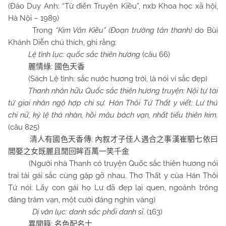
(Đào Duy Anh: “Từ điển Truyện Kiều”, nxb Khoa học xã hội,
Hà Nội – 1989)
Trong
“Kim Vân Kiều” (Đoạn trường tân thanh)
do Bùi
Khánh Diễn chú thích, ghi rằng:
Lệ tình lục: quốc sắc thiên hương
(câu 66)
:
麗情綠
國色天香
(Sách Lệ tình: sắc nước hương trời, là nói ví sắc đẹp)
Thanh nhân hữu Quốc sắc thiên hương truyện: Nội tự tài
tử giai nhân ngộ hợp chi sự. Hán Thôi Tứ Thất y viết: Lư thú
chi nữ, ký lệ thả nhàn, hồi mâu bách vạn, nhất tiếu thiên kim.
(câu 825)
:
清人有國色天香傳
內叙才子佳人遇合之事漢崔駟七依曰
閭娶之女既麗且閒回眸百萬一笑千金
(Người nhà Thanh có truyện Quốc sắc thiên hương nói
trai tài gái sắc cùng gặp gỡ nhau. Thơ Thất y của Hán Thôi
Tứ nói: Lấy con gái họ Lư đã đẹp lại quen, ngoảnh trông
đáng trăm vạn, một cười đáng nghìn vàng)
Dị văn lục: danh sắc phối danh sĩ
. (163)
:
異聞籙
名色配名士