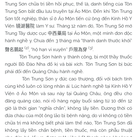
Trung Sơn chữa trị liền hồi phục, thế là, danh tiếng của Tôn
Trung Sơn bắt đầu lưu truyền tại Áo Môn. Đến khi Tôn Trung
Sơn tốt nghiệp, thân sĩ ở Áo Môn tiến cử ông đến Kính Hồ Y
Viện
làm Y sư. Tháng 12 năm đó, Tôn Trung Sở mở
镜湖醫院
Trung Tây dược cục
tại Áo Môn, một mình đơn độc
中西藥局
hành nghề y. Chưa đến 3 tháng mà “thanh danh thước khởi”
(2)
(3)
, “hộ hạn vi xuyên”
.
聲名鵲起
戶限為穿
Tôn Trung Sơn hành y thành công, bị một thầy thuốc
người Bồ Đào Nha đố kị và bài xích. Tôn Trung Sơn bị bức
phải đổi đến Quảng Châu hành nghề.
Tôn Trung Sơn y đức cao thượng, đối với bách tính
cùng khổ luôn có lòng nhân ái. Lúc hành nghề tại Kính Hồ Y
Viện ở Áo Môn và sau này tại Quảng Châu, ông đều cho
đăng quảng cáo, nói rõ hàng ngày buổi sáng từ 10 đến 12
giờ là thời gian “nghĩa chẩn”, không lấy tiền. Đương thời có
đứa cháu của một ông lão bị bệnh nặng, do vì không có tiền
chữa trị mà không biết phải làm thế nào, Tôn Trung Sơn đã
không lấy tiền chẩn bệnh, tiền thuốc, mà còn phẫu thuật