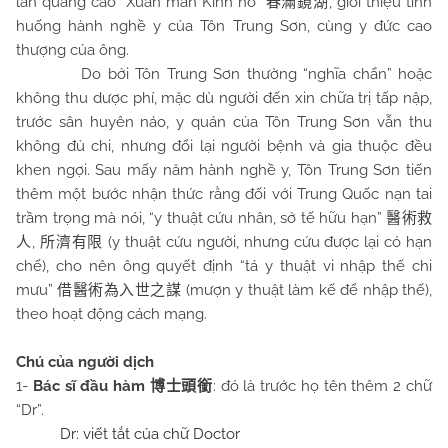
lần quảng cáo “Xuân mãn Kính hồ”
, giới thiệu tình
春滿鏡湖
huống hành nghề y của Tôn Trung Sơn, cùng y đức cao
thượng của ông.
Do bởi Tôn Trung Sơn thường “nghĩa chẩn” hoặc
không thu dược phí, mặc dù người đến xin chữa trị tấp nập,
trước sân huyên náo, y quán của Tôn Trung Sơn vẫn thu
không đủ chi, nhưng đổi lại người bệnh và gia thuộc đều
khen ngợi. Sau mấy năm hành nghề y, Tôn Trung Sơn tiến
thêm một bước nhận thức rằng đối với Trung Quốc nạn tai
trầm trọng mà nói, “y thuật cứu nhân, sở tế hữu hạn”
醫術救
,
(y thuật cứu người, nhưng cứu được lại có hạn
人
所濟有限
chế), cho nên ông quyết định “tá y thuật vi nhập thế chi
mưu”
(mượn y thuật làm kế để nhập thế),
借醫術為入世之謀
theo hoạt động cách mạng.
Chú của người dịch
1-
Bác sĩ đầu hàm
: đó là trước họ tên thêm 2 chữ
博士頭銜
“Dr”.
Dr: viết tắt của chữ Doctor