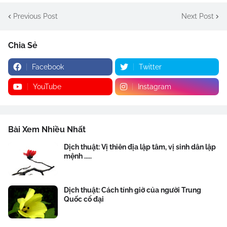
Previous Post
Next Post
Chia Sẻ
Facebook
Twitter
YouTube
Instagram
Bài Xem Nhiều Nhất
Dịch thuật: Vị thiên địa lập tâm, vị sinh dân lập
mệnh .....
Dịch thuật: Cách tính giờ của người Trung
Quốc cổ đại