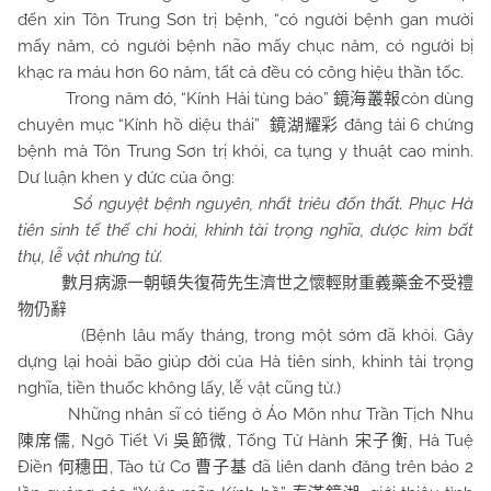
đến xin Tôn Trung Sơn trị bệnh, “có người bệnh gan mười
mấy năm, có người bệnh não mấy chục năm, có người bị
khạc ra máu hơn 60 năm, tất cả đều có công hiệu thần tốc.
Trong năm đó, “Kính Hải tùng báo”
còn dùng
鏡海叢報
chuyên mục “Kính hồ diệu thái”
đăng tải 6 chứng
鏡湖耀彩
bệnh mà Tôn Trung Sơn trị khỏi, ca tụng y thuật cao minh.
Dư luận khen y đức của ông:
Sổ nguyệt bệnh nguyên, nhất triêu đốn thất. Phục Hà
tiên sinh tế thế chi hoài, khinh tài trọng nghĩa, dược kim bất
thụ, lễ vật nhưng từ.
數月病源一朝頓失復荷先生濟世之懷輕財重義藥金不受禮
物仍辭
(Bệnh lâu mấy tháng, trong một sớm đã khỏi. Gây
dựng lại hoài bão giúp đời của Hà tiên sinh, khinh tài trọng
nghĩa, tiền thuốc không lấy, lễ vật cũng từ.)
Những nhân sĩ có tiếng ở Áo Môn như Trần Tịch Nhu
, Ngô Tiết Vi
, Tống Tử Hành
, Hà Tuệ
陳席儒
吳節微
宋子衡
Điền
, Tào tử Cơ
đã liên danh đăng trên báo 2
何穗田
曹子基