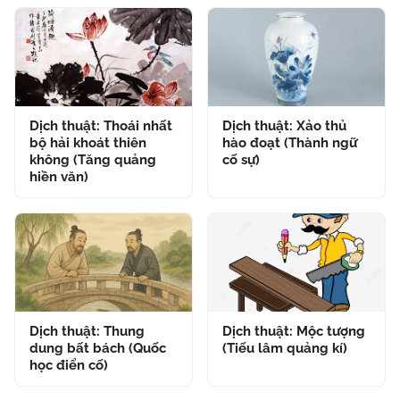
Dịch thuật: Thoái nhất
Dịch thuật: Xảo thủ
bộ hải khoát thiên
hào đoạt (Thành ngữ
không (Tăng quảng
cố sự)
hiền văn)
Dịch thuật: Thung
Dịch thuật: Mộc tượng
dung bất bách (Quốc
(Tiếu lâm quảng kí)
học điển cố)