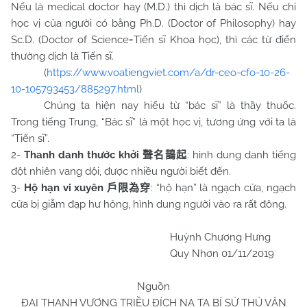
Nếu là medical doctor hay (M.D.) thì dịch là bác sĩ. Nếu chỉ
học vị của người có bằng Ph.D. (Doctor of Philosophy) hay
Sc.D. (Doctor of Science=Tiến sĩ Khoa học), thì các từ điển
thường dịch là Tiến sĩ.
(
https://www.voatiengviet.com/a/dr-ceo-cfo-10-26-
10-105793453/885297.html
)
Chúng ta hiện nay hiểu từ “bác sĩ” là thầy thuốc.
Trong tiếng Trung, “Bác sĩ” là một học vị, tương ứng với ta là
“Tiến sĩ”.
2-
Thanh danh thước khởi
: hình dung danh tiếng
聲名鵲起
đột nhiên vang dội, được nhiều người biết đến.
3-
Hộ hạn vi xuyên
: “hộ hạn” là ngạch cửa, ngạch
戶限為穿
cửa bị giẫm đạp hư hỏng, hình dung người vào ra rất đông.
Huỳnh Chương Hưng
Quy Nhơn 01/11/2019
Nguồn
ĐẠI THANH VƯƠNG TRIỀU ĐÍCH NA TA BÍ SỬ THÚ VĂN