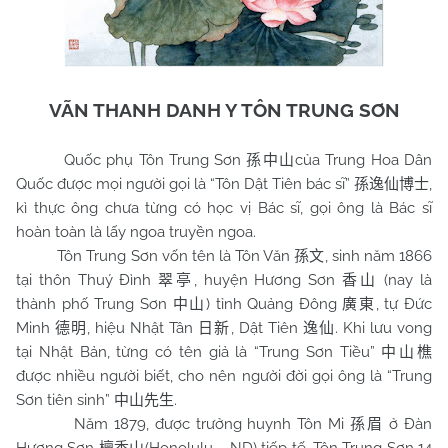
VÃN THANH DANH Y TÔN TRUNG SƠN
Quốc phụ Tôn Trung Sơn
của Trung Hoa Dân
孫中山
Quốc được mọi người gọi là “Tôn Dật Tiên bác sĩ”
,
孫逸仙博士
kì thực ông chưa từng có học vị Bác sĩ, gọi ông là Bác sĩ
hoàn toàn là lấy ngoa truyền ngoa.
Tôn Trung Sơn vốn tên là Tôn Văn
, sinh năm 1866
孫文
tại thôn Thuý Đình
, huyện Hương Sơn
(nay là
翠亭
香山
thành phố Trung Sơn
) tỉnh Quảng Đông
, tự Đức
中山
廣東
Minh
, hiệu Nhật Tân
, Dật Tiên
. Khi lưu vong
德明
日新
逸仙
tại Nhật Bản, từng có tên giả là “Trung Sơn Tiều”
中山樵
được nhiều người biết, cho nên người đời gọi ông là “Trung
Sơn tiên sinh”
.
中山先生
Năm 1879, được trưởng huynh Tôn Mi
ở Đàn
孫眉