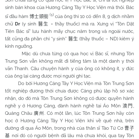
Sơn chưa từng có qua học vị Y học bác sĩ, chỉ là tốt nghiệp
sinh bản khoa của Hương Cảng Tây Y Học Viện mà thôi. Bác
(1)
sĩ đầu hàm
của ông thì 10 có đến 8, 9 dịch nhầm
博士頭銜
chữ
Dr
(y sinh
= thầy thuốc) mà ra. Xưng vị “Tôn Dật
醫生
Tiên Bác sĩ” lưu hành mấy chục năm trong và ngoài nước,
tất cũng đa phần chỉ “y sinh”
(thầy thuốc – ND) kiêm ý
醫生
kính ngưỡng.
Mặc dù chưa từng có qua học vị Bác sĩ, nhưng Tôn
Trung Sơn vẫn không mất đi tiếng tăm là một danh y thời
vãn Thanh. Câu chuyện hành y của ông có không ít, y đức
của ông lại càng được mọi người ghi tạc.
Do bởi Hương Cảng Tây Y Học Viện mà Tôn Trung Sơn
tốt nghiệp đương thời chưa được Cảng phủ lập hồ sơ xác
nhận, do đó mà Tôn Trung Sơn không có được quyền hành
nghề y ở Hương Cảng, đành hành nghề tại Áo Môn
,
澳門
Quảng Châu
. Có một lần, lúc Tôn Trung Sơn hãy còn
廣州
học ở Hương Cảng Tây Y Học Viện khi về quê nhà, trên
đường đi qua Áo Môn, trong nhà của thân sĩ Tào Tử Cơ
曹子
nơi đó có người bệnh đã lâu mà chưa khỏi, qua tay Tôn
基