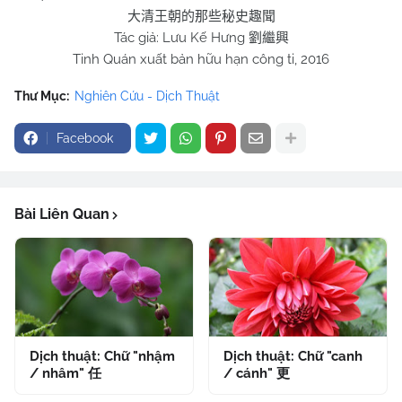
大清王朝的那些秘史趣聞
Tác giả: Lưu Kế Hưng
劉繼興
Tinh Quán xuất bản hữu hạn công ti, 2016
Thư Mục:
Nghiên Cứu - Dịch Thuật
Facebook
Bài Liên Quan
Dịch thuật: Chữ "nhậm
Dịch thuật: Chữ "canh
/ nhâm" 任
/ cánh" 更