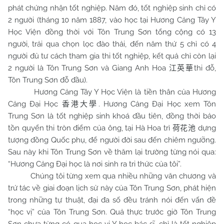
phát chứng nhận tốt nghiệp. Năm đó, tốt nghiệp sinh chỉ có
2 người (tháng 10 năm 1887, vào học tại Hương Cảng Tây Y
Học Viện đồng thời với Tôn Trung Sơn tổng cộng có 13
người, trải qua chọn lọc đào thải, đến năm thứ 5 chỉ có 4
người đủ tư cách tham gia thi tốt nghiệp, kết quả chỉ còn lại
2 người là Tôn Trung Sơn và Giang Anh Hoa
thi đỗ,
江英華
Tôn Trung Sơn đỗ đầu).
Hương Cảng Tây Y Học Viện là tiền thân của Hương
Cảng Đại Học
. Hương Cảng Đại Học xem Tôn
香港大學
Trung Sơn là tốt nghiệp sinh khoá đầu tiên, đồng thời bảo
tồn quyển thi tròn điểm của ông, tại Hà Hoa trì
dựng
荷花池
tượng đồng Quốc phụ, để người đời sau đến chiêm ngưỡng.
Sau này khi Tôn Trung Sơn về thăm lại trường từng nói qua:
“Hương Cảng Đại học là nơi sinh ra tri thức của tôi”.
Chúng tôi từng xem qua nhiều những văn chương và
trứ tác về giai đoạn lịch sử này của Tôn Trung Sơn, phát hiện
trong những tự thuật, đại đa số đều tránh nói đến vấn đề
“học vị” của Tôn Trung Sơn. Quả thực trước giờ Tôn Trung