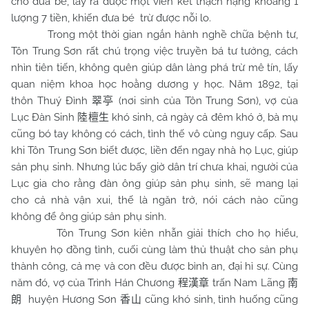
cho đứa bé, lấy ra được một viên kết thạch nặng khoảng 1
lượng 7 tiền, khiến đưa bé trừ được nỗi lo.
Trong một thời gian ngắn hành nghề chữa bệnh tư,
Tôn Trung Sơn rất chú trọng việc truyền bá tư tưởng, cách
nhìn tiên tiến, không quên giúp dân làng phá trừ mê tín, lấy
quan niệm khoa học hoằng dương y học. Năm 1892, tại
thôn Thuý Đình
(nơi sinh của Tôn Trung Sơn), vợ của
翠亭
Lục Đàn Sinh
khó sinh, cả ngày cả đêm khó ở, bà mụ
陸檀生
cũng bó tay không có cách, tình thế vô cùng nguy cấp. Sau
khi Tôn Trung Sơn biết được, liền đến ngay nhà họ Lục, giúp
sản phụ sinh. Nhưng lúc bấy giờ dân trí chưa khai, người của
Lục gia cho rằng đàn ông giúp sản phụ sinh, sẽ mang lại
cho cả nhà vận xui, thế là ngăn trở, nói cách nào cũng
không để ông giúp sản phụ sinh.
Tôn Trung Sơn kiên nhẫn giải thích cho họ hiểu,
khuyên họ đồng tình, cuối cùng làm thủ thuật cho sản phụ
thành công, cả mẹ và con đều được bình an, đại hỉ sự. Cùng
năm đó, vợ của Trình Hán Chương
trấn Nam Lãng
程漢章
南
huyện Hương Sơn
cũng khó sinh, tình huống cũng
朗
香山