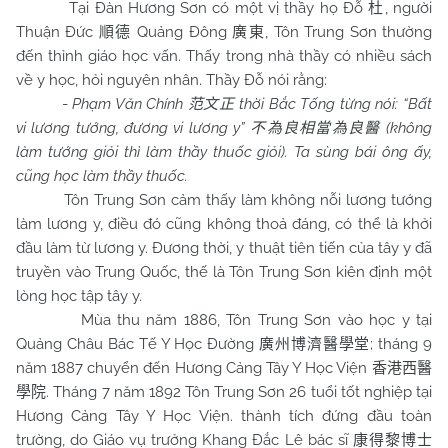
Tại Đàn Hương Sơn có một vị thầy họ Đỗ
, người
杜
Thuận Đức
Quảng Đông
, Tôn Trung Sơn thường
順德
廣東
đến thỉnh giáo học vấn. Thấy trong nhà thầy có nhiều sách
về y học, hỏi nguyên nhân. Thầy Đỗ nói rằng:
-
Phạm Văn Chính
thời Bắc Tống từng nói: “Bất
范文正
vi lương tướng, đương vi lương y”
(không
不為良相當為良醫
làm tướng giỏi thì làm thầy thuốc giỏi). Ta sùng bái ông ấy,
cũng học làm thầy thuốc.
Tôn Trung Sơn cảm thấy làm không nỗi lương tướng
làm lương y, điều đó cũng không thoả đáng, có thể là khởi
đầu làm từ lương y. Đương thời, y thuật tiên tiến của tây y đã
truyền vào Trung Quốc, thế là Tôn Trung Sơn kiên định một
lòng học tập tây y.
Mùa thu năm 1886, Tôn Trung Sơn vào học y tại
Quảng Châu Bác Tế Y Học Đường
; tháng 9
廣州博濟醫學堂
năm 1887 chuyển đến Hương Cảng Tây Y Học Viện
香港西醫
. Tháng 7 năm 1892 Tôn Trung Sơn 26 tuổi tốt nghiệp tại
學院
Hương Cảng Tây Y Học Viện. thành tích đứng đầu toàn
trường, do Giáo vụ trưởng Khang Đắc Lê bác sĩ
康得黎博士