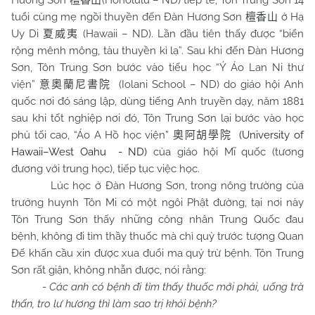
Hương Sơn
(Honolulu – ND) tiếp tế, Tôn Trung Sơn 14
檀香山
tuổi cùng mẹ ngồi thuyền đến Đàn Hương Sơn
ở Hạ
檀香山
Uy Di
(Hawaii – ND). Lần đầu tiên thấy được “biển
夏威夷
rộng mênh mông, tàu thuyền kì lạ”. Sau khi đến Đàn Hương
Sơn, Tôn Trung Sơn bước vào tiếu học “Ý Áo Lan Ni thư
viện”
(Iolani School – ND) do giáo hội Anh
意奧蘭尼書院
quốc nơi đó sáng lập, dùng tiếng Anh truyền dạy, năm 1881
sau khi tốt nghiệp nơi đó, Tôn Trung Sơn lại bước vào học
phủ tối cao, “Áo A Hồ học viện”
(University of
奧阿胡學院
Hawaii–West Oahu - ND)
của giáo hội Mĩ quốc (tương
đương với trung học), tiếp tục việc học.
Lúc học ở Đàn Hương Sơn, trong nông trường của
trưởng huynh Tôn Mi có một ngôi Phật đường, tại nơi này
Tôn Trung Sơn thấy những công nhân Trung Quốc đau
bệnh, không đi tìm thầy thuốc mà chỉ quỳ trước tượng Quan
Đế khấn cầu xin được xua đuổi ma quỷ trừ bệnh. Tôn Trung
Sơn rất giận, không nhẫn được, nói rằng:
-
Các anh có bệnh đi tìm thấy thuốc mới phải, uống trà
thấn, tro lư hương thì làm sao trị khỏi bệnh?