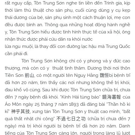
rất nguy cấp, Tôn Trung Sơn nghe tin liền đến Trình gia, kịp
thời làm thủ thuật cho sản phụ, cuối cùng dùng y cụ kẹp
thái dương của bé, sản phụ sinh một cách thuận lợi, mẹ con
đều được bình an. Thông qua những hoạt động hành nghề
y, Tôn Trung Sơn hiểu được tình hình thực tế của xã hội, ông
nhận thức được phải cứu dân ra khỏi nước
lửa ngu muội, là thay đổi con đường lạc hậu mà Trung Quốc
cần phải đi.
Tôn Trung Sơn không chỉ có y phong và y đức cao
thượng, mà còn có y thuật tinh thâm. Đương thời nơi thôn
Tiền Sơn
, có một người tên Nguỵ Hằng
bị bệnh trĩ
前山
魏恒
đã hơn 20 năm, tìm thấy các nơi nhưng không thể trị khỏi,
đau khổ vô cùng. Sau khi được Tôn Trung Sơn chữa trị, chưa
đến 7 ngày bệnh đã khỏi. “Kính Hải tùng báo”
của
鏡海叢報
Áo Môn ngày 25 tháng 7 năm 1893 đã đăng bài “Thần hồ kì
kĩ”
, xưng tán Tôn Trung Sơn y thuật cao minh, “bất
神乎其技
quá thất nhật chi công”
(chữa trị chưa đến 7
不過七日之功
ngày) mà trị khỏi người bị bệnh trĩ đã hơn 20 năm. Danh
tiếng của Tôn Trung Sơn càng lớn, người trong làng lũ lượt