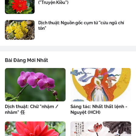
("Truyện Kiều")
Dịch thuật: Nguồn gốc cụm từ "cửu ngũ chí
tôn"
Bài Đăng Mới Nhất
Dịch thuật: Chữ "nhậm /
Sáng tác: Nhất thất lệnh -
nhâm" 任
Nguyệt (HCH)