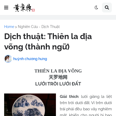
Home
Nghiên Cứu - Dịch Thuật
Dịch thuật: Thiên la địa
võng (thành ngữ)
huỳnh chương hưng
THIÊN LA ĐỊA VÕNG
天罗地网
LƯỚI TRỜI LƯỚI ĐẤT
Giải thích
: lưới giăng la liệt
trên trời dưới đất. Ví trên dưới
trái phải đều bao vây nghiêm
mật, khiến cho người bị bao