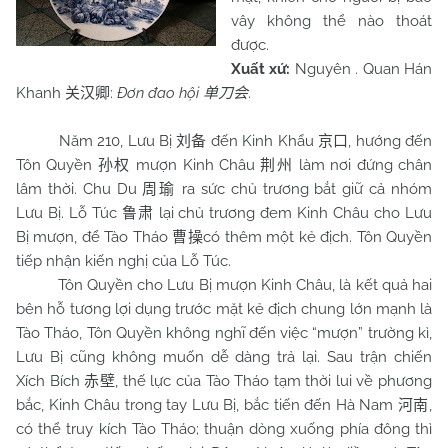
vây không thể nào thoát
được.
Xuất xứ:
Nguyên . Quan Hán
Khanh
:
Đơn đao hội
.
关汉卿
单刀会
Năm 210, Lưu Bị
đến Kinh Khẩu
, hướng đến
刘备
京口
Tôn Quyền
mượn Kinh Châu
làm nơi đứng chân
孙权
荆州
lâm thời. Chu Du
ra sức chủ trương bắt giữ cả nhóm
周瑜
Lưu Bị. Lỗ Túc
lại chủ trương đem Kinh Châu cho Lưu
鲁肃
Bị mượn, để Tào Tháo
có thêm một kẻ địch. Tôn Quyền
曹操
tiếp nhận kiến nghị của Lỗ Túc.
Tôn Quyền cho Lưu Bị mượn Kinh Châu, là kết quả hai
bên hỗ tương lợi dụng trước mặt kẻ địch chung lớn mạnh là
Tào Tháo, Tôn Quyền không nghĩ đến việc “mượn” trường kì,
Lưu Bị cũng không muốn dễ dàng trả lại. Sau trận chiến
Xích Bích
, thế lực của Tào Tháo tạm thời lui về phương
赤壁
bắc, Kinh Châu trong tay Lưu Bị, bắc tiến đến Hà Nam
,
河南
có thể truy kích Tào Tháo; thuận dòng xuống phía đông thì