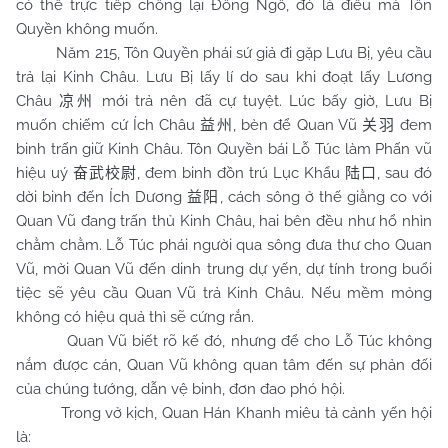
có thể trực tiếp chống lại Đông Ngô, đó là điều mà Tôn
Quyền không muốn.
Năm 215, Tôn Quyền phái sứ giả đi gặp Lưu Bị, yêu cầu
trả lại Kinh Châu. Lưu Bị lấy lí do sau khi đoạt lấy Lương
Châu
mới trả nên đã cự tuyệt. Lúc bấy giờ, Lưu Bị
凉州
muốn chiếm cứ Ích Châu
, bèn để Quan Vũ
đem
益州
关羽
binh trấn giữ Kinh Châu. Tôn Quyền bái Lỗ Túc làm Phấn vũ
hiệu uý
, đem binh đồn trú Lục Khẩu
, sau đó
奋武校尉
陆口
dời binh đến Ích Dương
, cách sông ở thế giằng co với
益阳
Quan Vũ đang trấn thủ Kinh Châu, hai bên đều như hổ nhìn
chằm chằm. Lỗ Túc phái người qua sông đưa thư cho Quan
Vũ, mời Quan Vũ đến dinh trung dự yến, dự tính trong buổi
tiệc sẽ yêu cầu Quan Vũ trả Kinh Châu. Nếu mềm mỏng
không có hiệu quả thì sẽ cứng rắn.
Quan Vũ biết rõ kế đó, nhưng để cho Lỗ Túc không
nắm được cán, Quan Vũ không quan tâm đến sự phản đối
của chúng tướng, dẫn vệ binh, đơn đao phó hội.
Trong vở kịch, Quan Hán Khanh miêu tả cảnh yến hội
là: