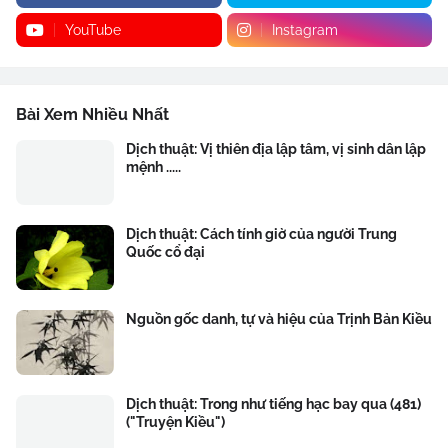
YouTube
Instagram
Bài Xem Nhiều Nhất
Dịch thuật: Vị thiên địa lập tâm, vị sinh dân lập
mệnh .....
Dịch thuật: Cách tính giờ của người Trung
Quốc cổ đại
Nguồn gốc danh, tự và hiệu của Trịnh Bản Kiều
Dịch thuật: Trong như tiếng hạc bay qua (481)
("Truyện Kiều")