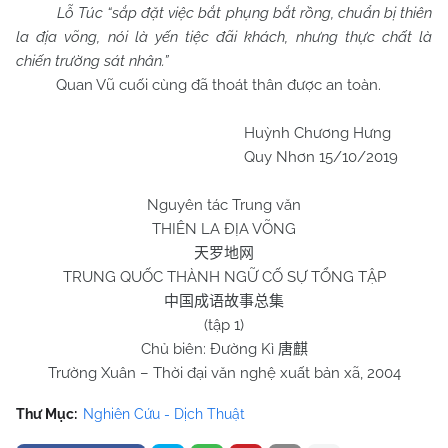
Lỗ Túc “sắp đặt việc bắt phụng bắt rồng, chuẩn bị thiên
la địa võng, nói là yến tiệc đãi khách, nhưng thực chất là
chiến trường sát nhân.”
Quan Vũ cuối cùng đã thoát thân được an toàn.
Huỳnh Chương Hưng
Quy Nhơn 15/10/2019
Nguyên tác Trung văn
THIÊN LA ĐỊA VÕNG
天罗地网
TRUNG QUỐC THÀNH NGỮ CỐ SỰ TỔNG TẬP
中国成语故事总集
(tập 1)
Chủ biên: Đường Kì
唐麒
Trường Xuân – Thời đại văn nghệ xuất bản xã, 2004
Thư Mục:
Nghiên Cứu - Dịch Thuật