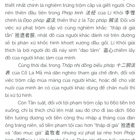
thiết nhất chính là nghiêm trừng trộm cắp và giết người. Cho
nên thiên đầu tiên trong
Pháp kinh
của Lí Khôi
法经
李悝
chính là
Đạo pháp
, thiên thứ 2 là
Tặc pháp
. Đối với
盗法
贼法
việc xử phạt trộm cắp vô cùng nghiêm khắc: “thập di giả
tẫn”
, nhặt đồ của người khác đánh rơi trên đường
拾遗者膑
sẽ bị phán xử khốc hình khoét xương đầu gối, Lí Khôi giải
thích là bởi người đó đã nảy sinh “đạo tâm”
chiếm lấy
盗心
đồ của người khác làm của mình.
Cùng thời đại, trong
Thập nhị đồng biểu pháp
十二铜法
của Cổ La Mã mà dân nghèo tham gia chế định, đối với
表
việc trộm cắp mùa màng của người khác, hoặc để cho vật
nuôi của mình ăn cỏ của người khác dùng để chăn nuôi thì
bị xử tử hình.
Còn Tần luật, đối với tội phạm trộm cắp từ 660 tiền trở
xuống, chỉ bị thích chữ lên mặt sau đó cho đi lao dịch. 660
tiền tương đương với tiền công thu nhập 4 tháng của đàn
ông tráng niên, số tiền phạm tội cao hơn “thập di giả”
拾遗者
và “đạo mục giả”
nhưng xử phạt lại nhẹ hơn
Pháp
盗牧者