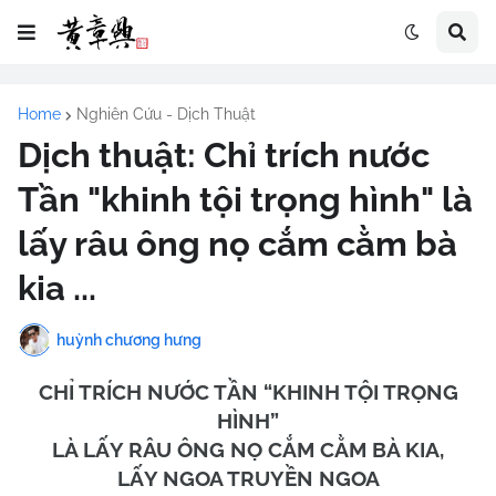
Home
Nghiên Cứu - Dịch Thuật
Dịch thuật: Chỉ trích nước
Tần "khinh tội trọng hình" là
lấy râu ông nọ cắm cằm bà
kia ...
huỳnh chương hưng
CHỈ TRÍCH NƯỚC TẦN “KHINH TỘI TRỌNG
HÌNH”
LÀ LẤY RÂU ÔNG NỌ CẮM CẰM BÀ KIA,
LẤY NGOA TRUYỀN NGOA