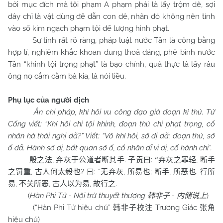
bởi mục đích mà tội phạm A phạm phải là lấy trộm dê, sợi
dây chỉ là vật dùng để dẫn con dê, nhân đó không nên tính
vào số kim ngạch phạm tội để lượng hình phạt.
Sự tình rất rõ ràng, pháp luật nước Tần là công bằng
hợp lí, nghiêm khắc khoan dung thoả đáng, phê bình nước
Tần “khinh tội trọng phạt” là bạo chính, quả thực là lấy râu
ông nọ cắm cằm bà kia, là nói liều.
Phụ lục của người dịch
Ân chi pháp, khí hôi vu công đạo giả đoạn kì thủ. Tử
Cống viết: “Khí hôi chi tội khinh, đoạn thủ chi phạt trọng, cổ
nhân hà thái nghị dã?” Viết: “Vô khí hôi, sở dị dã; đoạn thủ, sở
ố dã. Hành sở dị, bất quan sở ố, cổ nhân dĩ vi dị, cố hành chi”.
,
.
:
,
殷之法
弃灰于公道者断其手
子贡曰
“
弃灰之罪轻
断手
,
?
: “
,
;
,
.
之罚重
古人何太毅也
曰
无弃灰
所易也
断手
所恶也
行所
,
,
,
.
易
不关所恶
古人以为易
故行之
(
Hàn Phi Tử - Nội trừ thuyết thượng
-
)
韩非子
内储说上
(“Hàn Phi Tử hiệu chú”
Trương Giác
韩非子校注
张角
hiệu chú)