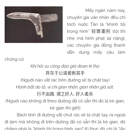
Mấy ngàn năm nay,
chuyên gia văn nhân đều chỉ
trích nước Tần là “khinh tội
trọng hình”
(tội thì
轻罪重刑
nhẹ mà hình phạt lại nặng),
các chuyên gia đồng thanh
dẫn dụng mấy câu làm
chứng cứ:
Khí hôi vu công đạo giả đoạn kì thủ
弃灰于公道者断其手
(Người nào vất rác trên đường sẽ bị chặt tay)
Hành bất do lộ, vị chi gian nhân, gian nhân giả sát.
,
,
行不由路
谓之奸人
奸人者杀
(Người nào không đi theo đường đã có sẵn thì đó là kẻ gian,
kẻ gian thì giết)
Bách tính đi đường vất chút rác sẽ bị chặt tay, ra ngoài
đi làm mà không đi trên đường đã có sẵn thì là kẻ gian, đó
chẳng phải là “khinh tội trọng hình sao? Kì thực đó chỉ là “lấy