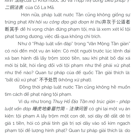
kinh
của Lí Khôi nước Sở và
Thập nhị đồng biểu pháp
法经
十
của Cổ La Mã.
二铜法表
Hơn nữa, pháp luật nước Tần cũng không giống sự
trừng phạt
Khí hôi vu công đạo giả đoạn kì thủ
弃灰于公道者
để hi vọng chặn đứng phạm tội, mà là xem xét kĩ tội
断其手
phạt tương đương, việc đã qua không chỉ trích.
Như ở “Pháp luật vấn đáp” trong “Vân Mộng Tần giản”
có nói đến một vụ án kiện: Có một người trước lúc lệnh đại
xá ban hành đã lấy trộm 1000 tiền, sau khi phát bố đại xá
mới bị bắt, hỏi rằng đối với tội phạm như thế phải xử phạt
như thế nào? Quan tư pháp của đế quốc Tần giải thích là:
“bất dữ xử phạt”
(không xử phạt).
不予处罚
Đồng thời pháp luật nước Tần cũng không hề muốn
tìm cách để phạt nặng tội phạm.
Ví dụ như trong
Thuỵ Hổ Địa Tần mộ trúc giản - pháp
luật vấn đáp
-
có ghi lại một vụ án
睡虎地秦墓竹简
法律问答
kiện: tội phạm A lấy trộm một con dê, sợi dây để dắt dê trị
giá 1 tiền, hỏi có phải tính giá trị sợi dây vào số kim ngạch
phạm tội để lượng hình phạt? Quan tư pháp giải thích là: do