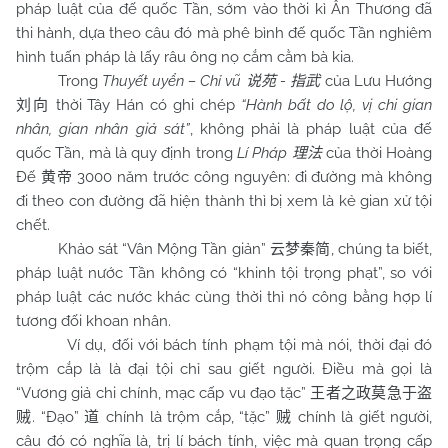
pháp luật của đế quốc Tần, sớm vào thời kì Ân Thương đã
thi hành, dựa theo câu đó mà phê bình đế quốc Tần nghiêm
hình tuấn pháp là lấy râu ông nọ cắm cằm bà kia.
Trong
Thuyết uyển – Chỉ vũ
-
của Lưu Hướng
说苑
指武
thời Tây Hán có ghi chép
“Hành bất do lộ, vị chi gian
刘向
nhân, gian nhân giả sát”
, không phải là pháp luật của đế
quốc Tần, mà là quy định trong
Lí Pháp
của thời Hoàng
理法
Đế
3000 năm trước công nguyên: đi đường mà không
黄帝
đi theo con đường đã hiện thành thì bị xem là kẻ gian xử tội
chết.
Khảo sát “Vân Mộng Tần giản”
, chúng ta biết,
云梦秦简
pháp luật nước Tần không có “khinh tội trọng phạt”, so với
pháp luật các nước khác cùng thời thì nó công bằng hợp lí
tương đối khoan nhân.
Ví dụ, đối với bách tính phạm tội mà nói, thời đại đó
trộm cắp là là đại tội chỉ sau giết người. Điều mà gọi là
“Vương giả chi chính, mạc cấp vu đạo tặc”
王者之政莫急于盗
. “Đạo”
chính là trộm cắp, “tặc”
chính là giết người,
贼
道
贼
câu đó có nghĩa là, trị lí bách tính, việc mà quan trọng cấp