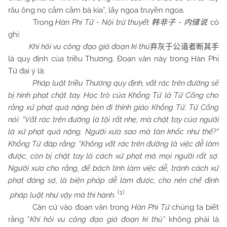
râu ông nọ cắm cằm bà kia”, lấy ngoa truyền ngoa.
Trong
Hàn Phi Tử - Nội trừ thuyết
-
có
韩非子
内储说
ghi:
Khí hôi vu công đạo giả đoạn kì thủ
弃灰于公道者断其手
là quy định của triều Thương. Đoạn văn này trong Hàn Phi
Tử đại ý là:
Pháp luật triều Thương quy định, vất rác trên đường sẽ
bị hình phạt chặt tay. Học trò của Khổng Tử là Tử Cống cho
rằng xử phạt quá nặng bèn đi thỉnh giáo Khổng Tử. Tử Cống
nói: “Vất rác trên đường là tội rất nhẹ, mà chặt tay của người
là xử phạt quá nặng. Người xưa sao mà tàn khốc như thế?”
Khổng Tử đáp rằng: “Không vất rác trên đường là việc dễ làm
được, còn bị chặt tay là cách xử phạt mà mọi người rất sợ.
Người xưa cho rằng, để bách tính làm việc dễ, tránh cách xử
phạt đáng sợ, là biện pháp dễ làm được, cho nên chế định
(1)
pháp luật như vậy mà thi hành.
Căn cứ vào đoạn văn trong
Hàn Phi Tử
chúng ta biết
rằng “
Khí hôi vu công đạo giả đoạn kì thủ”
không phải là