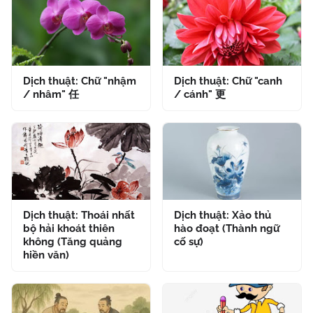
Dịch thuật: Chữ "nhậm
Dịch thuật: Chữ "canh
/ nhâm" 任
/ cánh" 更
Dịch thuật: Thoái nhất
Dịch thuật: Xảo thủ
bộ hải khoát thiên
hào đoạt (Thành ngữ
không (Tăng quảng
cố sự)
hiền văn)