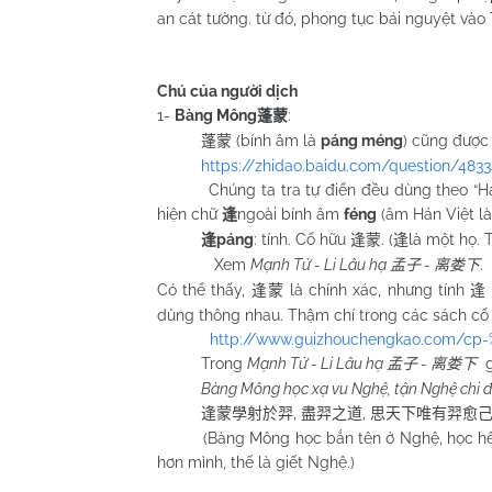
an cát tường. từ đó, phong tục bái nguyệt vào 
(còn t
Chú của người dịch
1-
Bàng Mông
:
蓬蒙
(bính âm là
páng méng
) cũng được 
蓬蒙
https://zhidao.baidu.com/question/483
Chúng ta tra tự điển đều dùng theo “Hán n
hiện chữ
ngoài bính âm
féng
(âm Hán Việt là
逢
páng
: tính. Cổ hữu
. (
là một họ. 
逢
逢蒙
逢
Xem
Mạnh Tử - Li Lâu hạ
-
.
孟子
离娄下
Có thể thấy,
là chính xác, nhưng tính
逢蒙
逢
dùng thông nhau. Thậm chí trong các sách cổ tồ
http://www.guizhouchengkao.com/c
Trong
Mạnh Tử - Li Lâu hạ
-
孟子
离娄下
Bàng Mông học xạ vu Nghệ, tận Nghệ chi đạo
,
,
逢蒙學射於羿
盡羿之道
思天下唯有羿愈
(Bàng Mông học bắn tên ở Nghệ, học hết kĩ 
hơn mình, thế là giết Nghệ.)