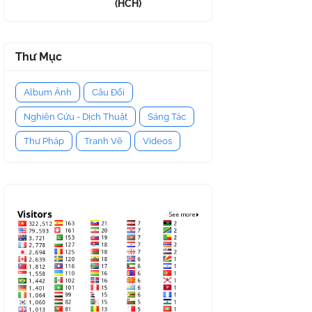
(HCH)
Thư Mục
Album Ảnh
Câu Đối
Nghiên Cứu - Dịch Thuật
Sáng Tác
Thư Pháp
Tranh Vẽ
Videos