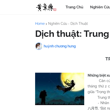
Trang Chủ
Nghiên Cứu
Home
Nghiên Cứu - Dịch Thuật
Dịch thuật: Trung t
huỳnh chương hưng
T
Những biệt xư
Căn cứ theo 
tháng thứ 2 c
giữa “Trọng th
Trung thu ti
- Nhân vì thờ
, “Bát 
八月节