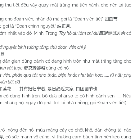
u tiết đều vây quay mặt trăng mà tiến hành, cho nên lại tục
cho đoàn viên, nhân đó mà gọi là “Đoàn viên tiết”
.
团圆节
gọi là “Đoan chính nguyệt”
.
端正月
m nhất vào đời Minh. Trong
Tây hồ du lãm chí dư
có
西湖游览志余
ĩ nguyệt bính tương tống, thủ đoàn viên chi ý.
之意
dân gian dùng bánh có dạng hình tròn như mặt trăng tặng cho
ảnh vật lược
cũng có nói:
帝京景物略
 viên, phân qua tất nha thác, biện khắc như liên hoa. ..... Kì hữu phụ
iên tiết dã.
. .....
,
,
.
如莲花
其有妇归宁者
是日必返夫家
曰团圆节也
ạng hình tròn, bổ dưa phải so le có hình cánh sen. ..... Nếu
, nhưng nội ngày đó phải trở lại nhà chồng, gọi Đoàn viên tiết)
ời, nóng đến nỗi mùa màng cây cỏ chết khô, dân không tài nào
, có sức mạnh vô cùng, vì thương cảm bách tính nên kéo cung
羿