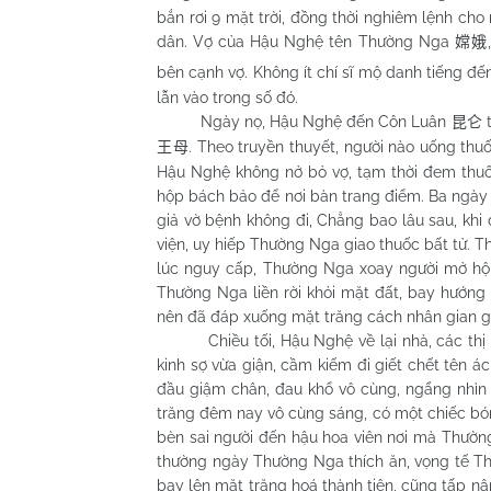
bắn rơi 9 mặt trời, đồng thời nghiêm lệnh ch
dân. Vợ của Hậu Nghệ tên Thường Nga
嫦娥
bên cạnh vợ. Không ít chí sĩ mộ danh tiếng đ
lẫn vào trong số đó.
Ngày nọ, Hậu Nghệ đến Côn Luân
昆仑
. Theo truyền thuyết, người nào uống thuố
王母
Hậu Nghệ không nở bỏ vợ, tạm thời đem thuốc
hộp bách bảo để nơi bàn trang điểm. Ba ngày
giả vờ bệnh không đi, Chẳng bao lâu sau, kh
viện, uy hiếp Thường Nga giao thuốc bất tử. 
lúc nguy cấp, Thường Nga xoay người mở hộp 
Thường Nga liền rời khỏi mặt đất, bay hướng
nên đã đáp xuống mặt trăng cách nhân gian gầ
Chiều tối, Hậu Nghệ về lại nhà, các thị nữ 
kinh sợ vừa giận, cầm kiếm đi giết chết tên
đầu giậm chân, đau khổ vô cùng, ngẩng nhìn 
trăng đêm nay vô cùng sáng, có một chiếc b
bèn sai người đến hậu hoa viên nơi mà Thườn
thường ngày Thường Nga thích ăn, vọng tế Th
bay lên mặt trăng hoá thành tiên, cũng tấp 