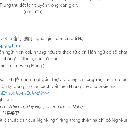
Trung thu tiết lan truyền trong dân gian.
iếp)
viết là
,
, người giỏi bắn tên đời Hạ.
逢门
蠭门
347929.html
gữ” hiện đại, nhưng nếu tra theo từ điển Hán ngữ cổ sẽ phát
 “phùng” - ND) ra, còn có mục:
Thời cổ có Bàng Mông.)
và tính
cùng một gốc, thực tế cũng là cùng một tính, có lúc
降
n tại đồng thời hai cách viết, nên không thể cho là viết sai.
p-%E9%80%84%E8%92%99/
ghi rằng:
, tư thiên hạ duy Nghệ dũ kĩ, ư thị sát Nghệ.
,
己
於是殺羿
thuật bắn của Nghệ, nghĩ rằng trong thiên hạ chỉ có Nghệ là