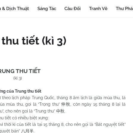
 & Dịch Thuật
Sáng Tác
Câu Đối
Tranh Vẽ
Thư Ph
hu tiết (kì 3)
RUNG THU TIẾT
(kì 3)
ng của Trung thu tiết
lịch pháp Trung Quốc, tháng 8 âm lịch là giữa mùa thu, là
ủa mùa thu, gọi là “Trọng thu”
, còn ngày 15 tháng 8 lại là
仲秋
u”, cho nên gọi là “Trung thu”
.
中秋
ết có nhiều biệt xưng:
i kì của tiết là tại 15 tháng 8, cho nên gọi là “Bát nguyệt tiết”
nguyệt bán”
.
八月半