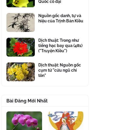
Quốc cổ đại
Nguồn gốc danh, tự và
hiệu của Trịnh Bản Kiều
Dịch thuật: Trong như
tiếng hạc bay qua (481)
("Truyện Kiều")
Dịch thuật: Nguồn gốc
cụm từ "cửu ngũ chí
tôn"
Bài Đăng Mới Nhất