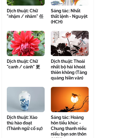
Dịch thuật: Chữ
Sáng tác: Nhất
"nhậm / nhâm" 任
thất lệnh - Nguyệt
(HCH)
Dịch thuật: Chữ
Dịch thuật: Thoái
"canh / cánh" 更
nhất bộ hải khoát
thiên không (Tăng
quảng hiền văn)
Dịch thuật: Xảo
Sáng tác: Hoàng
thủ hào đoạt
hôn tiểu khúc -
(Thành ngữ cố sự)
Chung thanh niểu
niểu bạn sơn thôn