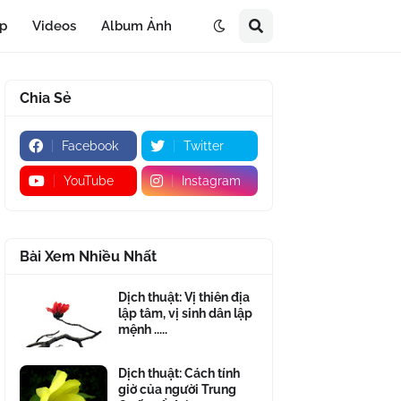
áp
Videos
Album Ảnh
Chia Sẻ
Facebook
Twitter
YouTube
Instagram
Bài Xem Nhiều Nhất
Dịch thuật: Vị thiên địa
lập tâm, vị sinh dân lập
mệnh .....
Dịch thuật: Cách tính
giờ của người Trung