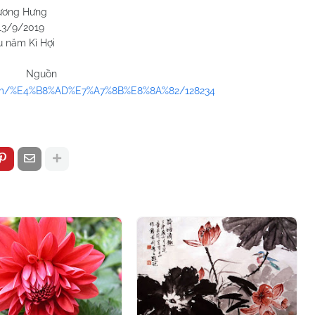
Hưng
2019
ỉ Hợi
Nguồn
/item/%E4%B8%AD%E7%A7%8B%E8%8A%82/128234