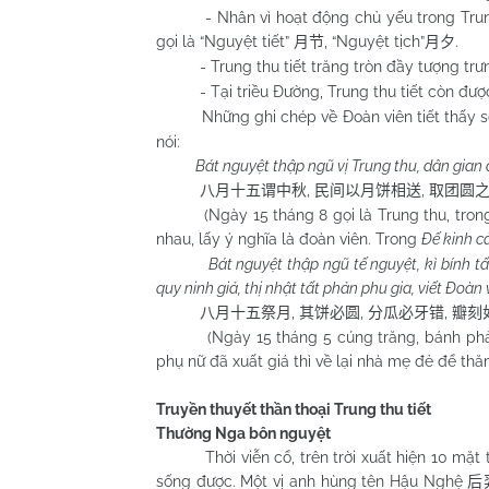
- Nhân vì hoạt động chủ yếu trong Trung th
gọi là “Nguyệt tiết”
, “Nguyệt tịch”
.
月节
月夕
- Trung thu tiết trăng tròn đầy tượng trưng 
- Tại triều Đường, Trung thu tiết còn được 
Những ghi chép về Đoàn viên tiết thấy sớ
nói:
Bát nguyệt thập ngũ vị Trung thu, dân gian d
,
,
八月十五谓中秋
民间以
月饼相送
取团圆
(Ngày 15 tháng 8 gọi là Trung thu, trong 
nhau, lấy ý nghĩa là đoàn viên. Trong
Đế kinh c
Bát nguyệt thập ngũ tế nguyệt, kì bính tất
quy ninh giả, thị nhật tất phản phu gia, viết Đoàn v
,
,
,
八月十五祭月
其饼必圆
分瓜必牙错
瓣刻
(Ngày 15 tháng 5 cúng trăng, bánh phải có d
phụ nữ đã xuất giá thì về lại nhà mẹ đẻ để thăm
Truyền thuyết thần thoại Trung thu tiết
Thường Nga bôn nguyệt
Thời viễn cổ, trên trời xuất hiện 10 mặt tr
sống được. Một vị anh hùng tên Hậu Nghệ
后