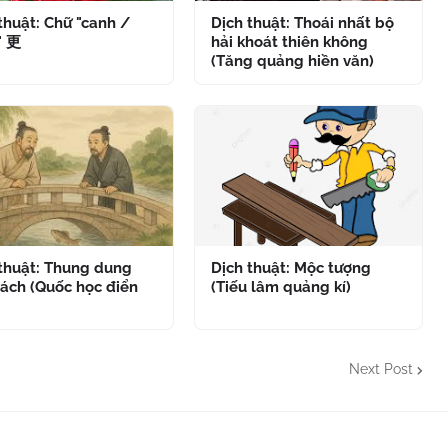
thuật: Chữ "canh /
Dịch thuật: Thoái nhất bộ
" 更
hải khoát thiên không
(Tăng quảng hiền văn)
 thuật: Thung dung
Dịch thuật: Mộc tượng
ách (Quốc học điển
(Tiếu lâm quảng kí)
Next Post