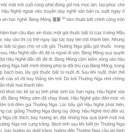
o một mặt trời cuối cùng phải đúng giờ mà mọc lặn, tạo phúc cho
, Hậu Nghệ ngoài việc truyền dạy nghề săn bắn ra, suốt ngày ở
(1)
ến xin học nghề. Bàng Mông
tâm thuật bất chính cũng trộn
蓬蒙
thăm bạn cầu đạo, xin được một gói thuốc bất tử của Vương Mẫu
c này vào thì có thể ngay lập tức bay lên trời thành tiên. Nhưng
 bất tử giao cho vợ cất giữ. Thường Nga giấu gói thuốc trong
 sau, Hậu Nghệ dẫn đồ đệ ra ngoài đi săn, Bàng Mông quỷ quyệt
i đợi Hậu Nghệ dẫn đồ đệ đi, Bàng Mông cầm kiếm xông vào hậu
Thường Nga biết mình không phải là đối thủ của Bàng Mông, trong
bách bảo, lấy gói thuốc bất tử nuốt đi. Sau khi nuốt, thân thể
 về cửa sổ rồi bay thẳng lên trời. Do bởi Thường Nga nhớ chồng
n nhất hoá thành tiên.
khóc lóc kể lại sự tình phát sinh lúc ban ngày, Hậu Nghệ vừa
 ác đồ. Bàng Mông sớm đã chạy thoát, Hậu Nghệ giận đến mức vò
lên trời đêm gọi Thường Nga. Lúc bấy giờ Hậu Nghệ phát hiện,
óng cực giống Thường Nga đang lay động. Hậu Nghệ nhớ đến vợ,
g Nga rất thích, bày hương án, đặt những hoa quả bánh mứt mà
ường Nga nơi cung trăng. Bách tính sau khi biết tin Thường Nga
nập bày hương án dưới trăng, hướng đến Thường Nga cầu xin bình