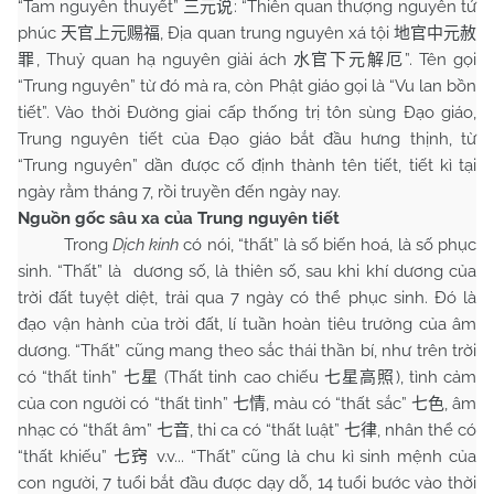
“Tam nguyên thuyết”
: “Thiên quan thượng nguyên tứ
三元说
phúc
, Địa quan trung nguyên xá tội
天官上元赐福
地官中元赦
, Thuỷ quan hạ nguyên giải ách
”. Tên gọi
罪
水官下元解厄
“Trung nguyên” từ đó mà ra, còn Phật giáo gọi là “Vu lan bồn
tiết”. Vào thời Đường giai cấp thống trị tôn sùng Đạo giáo,
Trung nguyên tiết của Đạo giáo bắt đầu hưng thịnh, từ
“Trung nguyên” dần được cố định thành tên tiết, tiết kì tại
ngày rằm tháng 7, rồi truyền đến ngày nay.
Nguồn gốc sâu xa của Trung nguyên tiết
Trong
Dịch kinh
có nói, “thất” là số biến hoá, là số phục
sinh. “Thất” là dương số, là thiên số, sau khi khí dương của
trời đất tuyệt diệt, trải qua 7 ngày có thể phục sinh. Đó là
đạo vận hành của trời đất, lí tuần hoàn tiêu trưởng của âm
dương. “Thất” cũng mang theo sắc thái thần bí, như trên trời
có “thất tinh”
(Thất tinh cao chiếu
), tình cảm
七星
七星高照
của con người có “thất tình”
, màu có “thất sắc”
, âm
七情
七色
nhạc có “thất âm”
, thi ca có “thất luật”
, nhân thể có
七音
七律
“thất khiếu”
v.v... “Thất” cũng là chu kì sinh mệnh của
七窍
con người, 7 tuổi bắt đầu được dạy dỗ, 14 tuổi bước vào thời