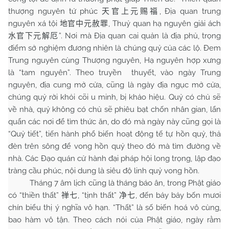
thượng nguyên tứ phúc
, Địa quan trung
天官上元赐福
nguyên xá tội
, Thuỷ quan hạ nguyên giải ách
地官中元赦罪
”. Nơi mà Địa quan cai quản là địa phủ, trọng
水官下元解厄
điểm sở nghiệm đương nhiên là chúng quỷ của các lộ. Đem
Trung nguyên cùng Thượng nguyên, Hạ nguyên hợp xưng
là “tam nguyên”. Theo truyền thuyết, vào ngày Trung
nguyên, địa cung mở cửa, cũng là ngày địa ngục mở cửa,
chúng quỷ rời khỏi cõi u minh, bị khảo hiệu. Quỷ có chủ sẽ
về nhà, quỷ không có chủ sẽ phiêu bạt chốn nhân gian, lẩn
quẩn các nơi để tìm thức ăn, do đó mà ngày này cũng gọi là
“Quỷ tiết”, tiến hành phổ biến hoạt động tế tự hồn quỷ, thả
đèn trên sông để vong hồn quỷ theo đó mà tìm đường về
nhà. Các Đạo quán cử hành đại pháp hội long trọng, lập đạo
tràng cầu phúc, nội dung là siêu độ linh quỷ vong hồn.
Tháng 7 âm lịch cũng là tháng báo ân, trong Phật giáo
có “thiền thất”
, “tịnh thất”
, đến bảy bảy bốn mươi
禅七
净七
chín biểu thị ý nghĩa vô hạn. “Thất” là số biến hoá vô cùng,
bao hàm vô tận. Theo cách nói của Phật giáo, ngày rằm