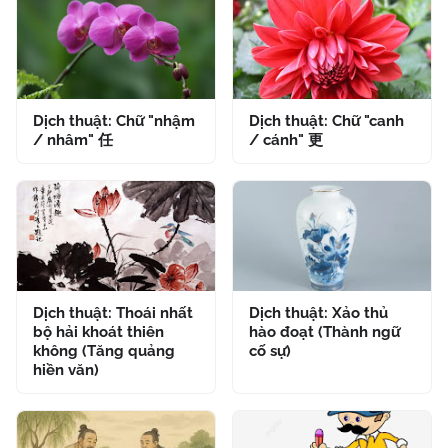
Dịch thuật: Chữ "nhậm
Dịch thuật: Chữ "canh
/ nhâm" 任
/ cánh" 更
Dịch thuật: Thoái nhất
Dịch thuật: Xảo thủ
bộ hải khoát thiên
hào đoạt (Thành ngữ
không (Tăng quảng
cố sự)
hiền văn)