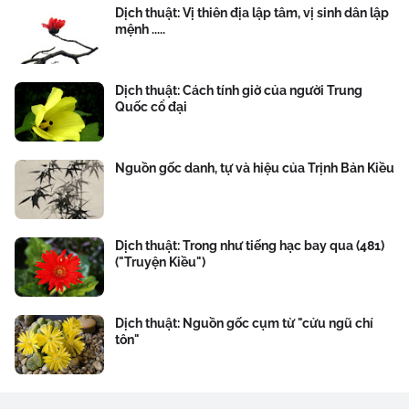
Dịch thuật: Vị thiên địa lập tâm, vị sinh dân lập
mệnh .....
Dịch thuật: Cách tính giờ của người Trung
Quốc cổ đại
Nguồn gốc danh, tự và hiệu của Trịnh Bản Kiều
Dịch thuật: Trong như tiếng hạc bay qua (481)
("Truyện Kiều")
Dịch thuật: Nguồn gốc cụm từ "cửu ngũ chí
tôn"