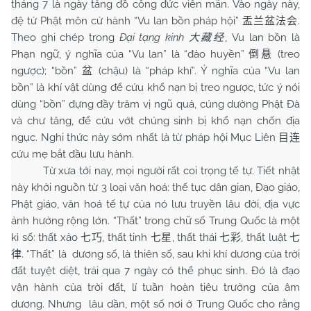
tháng 7 là ngày tăng đồ công đức viên mãn. Vào ngày này,
đệ tử Phật môn cử hành “Vu lan bồn pháp hội”
.
盂兰盆法会
Theo ghi chép trong
Đại tạng kinh
, Vu lan bồn là
大藏经
Phạn ngữ, ý nghĩa của “Vu lan” là “đảo huyền”
(treo
倒悬
ngược); “bồn”
(chậu) là “pháp khí”. Ý nghĩa của “Vu lan
盆
bồn” là khí vật dùng để cứu khổ nạn bị treo ngược, tức ý nói
dùng “bồn” đựng đầy trăm vị ngũ quả, cúng dường Phật Đà
và chư tăng, để cứu vớt chúng sinh bị khổ nạn chốn địa
ngục. Nghi thức này sớm nhất là từ pháp hội Mục Liên
目连
cứu mẹ bắt đầu lưu hành.
Từ xưa tới nay, mọi người rất coi trọng tế tự. Tiết nhật
này khởi nguồn từ 3 loại văn hoá: thế tục dân gian, Đạo giáo,
Phật giáo, văn hoá tế tự của nó lưu truyền lâu đời, địa vực
ảnh hưởng rộng lớn. “Thất” trong chữ số Trung Quốc là một
kì số: thất xảo
, thất tinh
, thất thái
, thất luật
七巧
七星
七彩
七
. “Thất” là dương số, là thiên số, sau khi khí dương của trời
律
đất tuyệt diệt, trải qua 7 ngày có thể phục sinh. Đó là đạo
vận hành của trời đất, lí tuần hoàn tiêu trưởng của âm
dương. Nhưng lâu dần, một số nơi ở Trung Quốc cho rằng