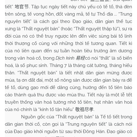
tiết”
. Tập tục ngày tiết này chủ yếu có tế tổ, thả đèn
地官节
trên sông, tế vong hồn, đốt vàng mã, tế tự Thổ địa ... “Trung
nguyên tiết” là cách gọi theo Đạo giáo, dân gian thế tục
xưng là “Thất nguyệt bán” (hoặc “Thất nguyệt thập tứ”), sự ra
đời của nó có thể truy ngược lên đến việc sùng bái tổ linh
thời thượng cổ cùng với những thời tế tương quan. Tiết kì
của nó liên quan đến sự tuần hoàn tiêu trưởng âm dương
trong văn hoá cổ, trong
Dịch kinh
có nói “thất” là số biến
易经
hoá, là số phục sinh. Tháng 7 là tháng cát tường, tháng hiếu
thân. “Thất nguyệt bán” là tiết nhật dân gian mừng được
mùa, tạ ơn đất đai, một số nông sản được dân gian bày ra để
tế tổ, dùng gạo mới để dâng cúng, hướng đến tổ tiên báo
cáo thành quả thu được vào mùa thu. Tiết này là một lễ tết
truyền thống văn hoá tưởng nhớ tổ tiên, hạt nhân văn hoá
của nó chính là “kính tổ tận hiếu”
.
敬祖尽孝
Nguồn gốc của “Thất nguyệt bán” là Tế tổ tiết trong
dân gian thời cổ, còn gọi là “Trung nguyên tiết” là cách nói
của Đạo giáo khởi nguồn từ sau thời Đông Hán. Đạo giáo có