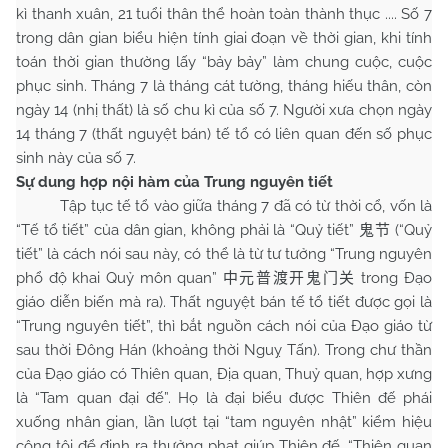
kì thanh xuân, 21 tuổi thân thể hoàn toàn thành thục .... Số 7
trong dân gian biểu hiện tính giai đoạn về thời gian, khi tính
toán thời gian thường lấy “bảy bảy” làm chung cuộc, cuộc
phục sinh. Tháng 7 là tháng cát tường, tháng hiếu thân, còn
ngày 14 (nhị thất) là số chu kì của số 7. Người xưa chọn ngày
14 tháng 7 (thất nguyệt bán) tế tổ có liên quan đến số phục
sinh này của số 7.
Sự dung hợp nội hàm của Trung nguyên tiết
Tập tục tế tổ vào giữa tháng 7 đã có từ thời cổ, vốn là
“Tế tổ tiết” của dân gian, không phải là “Quỷ tiết”
(“Quỷ
鬼节
tiết” là cách nói sau này, có thể là từ tư tưởng “Trung nguyên
phổ độ khai Quỷ môn quan”
trong Đạo
中元普渡开鬼门关
giáo diễn biến mà ra). Thất nguyệt bán tế tổ tiết được gọi là
“Trung nguyên tiết”, thì bắt nguồn cách nói của Đạo giáo từ
sau thời Đông Hán (khoảng thời Nguỵ Tấn). Trong chư thần
của Đạo giáo có Thiên quan, Địa quan, Thuỷ quan, hợp xưng
là “Tam quan đại đế”. Họ là đại biểu được Thiên đế phái
xuống nhân gian, lần lượt tại “tam nguyên nhật” kiểm hiệu
công tội để định ra thưởng phạt giúp Thiên đế. “Thiên quan