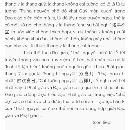
tháng 7 là tháng quỷ, là tháng không cát tường, có lẽ là từ tư
tưởng “Trung nguyên phổ độ khai Quỷ môn quan” trong
Đạo giáo diễn biến mà ra, từ đó lấy ngoa truyền ngoa, thế là
có một số nơi cho tháng 7 là tháng “chư sự bất nghi”
诸事不
(muôn việc không thích hợp), ví dụ tháng 7 không xuất
宜
hành, không khai đao, không kết hôn, không xây nhà, không
dọn nhà v.v... Kì thực, tháng 7 là tháng cát tường.
Theo thế tục dân gian, “Thất nguyệt bán” là lễ tết
truyền thống văn hoá truy niệm tổ tiên, hạt nhân của nó là
“kính tổ tận hiếu”, không quên nguồn gốc. Theo Phật giáo,
tháng 7 lại gọi là “Song hỉ nguyệt”
, “Phật hoan hỉ
双喜月
nhật”
, “Cát tường nguyệt”
. Ý nghĩa về tiết
佛欢喜日
吉祥月
nhật này ở Phật giáo và Đạo giáo có sự giải thích khác nhau,
Đạo giáo cường điệu hiếu đạo, Phật giáo coi trọng việc “phổ
độ” các cô hồn vô chủ được thả ra từ cõi âm. Tập tục hậu kì
của “Thất nguyệt bán” có thể nói là sự dung hợp giữa Đạo
giáo và Phật giáo....
(còn tiếp)