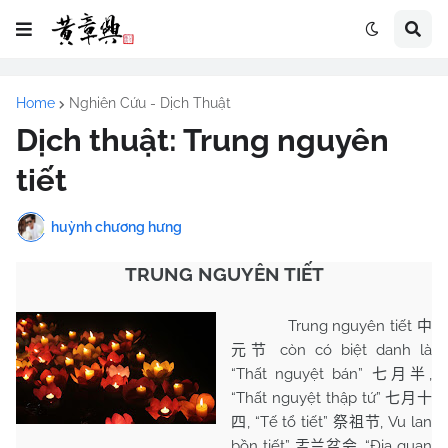
Home
Nghiên Cứu - Dịch Thuật
Dịch thuật: Trung nguyên
tiết
huỳnh chương hưng
TRUNG NGUYÊN TIẾT
Trung nguyên tiết
中
còn có biệt danh là
元节
“Thất nguyệt bán”
,
七月半
“Thất nguyệt thập tứ”
七月十
, “Tế tổ tiết”
, Vu lan
四
祭祖节
bồn tiết”
, “Địa quan
盂兰盆会