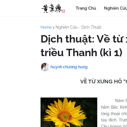
Trang Chủ
Nghiên Cứu
Home
Nghiên Cứu - Dịch Thuật
Dịch thuật: Về từ
triều Thanh (kì 1)
huỳnh chương hưng
VỀ TỪ XƯNG HÔ “
Năm Sùn
hãm Bắc Kinh
lòng thoái ch
tay địch. Tr
Chu hoàng h