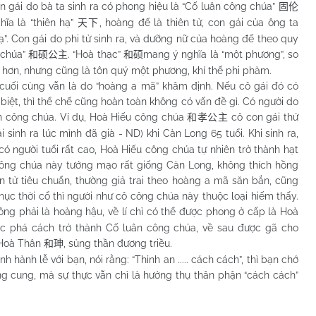
n gái do bà ta sinh ra có phong hiệu là “Cố luân công chúa”
固伦
hĩa là “thiên hạ”
, hoàng đế là thiên tử, con gái của ông ta
天下
ạ”. Con gái do phi tử sinh ra, và dưỡng nữ của hoàng đế theo quy
 chúa”
. “Hoà thạc”
mang ý nghĩa là “một phương”, so
和硕公主
和硕
nhỏ hơn, nhưng cũng là tôn quý một phương, khí thế phi phàm.
 cùng vẫn là do “hoàng a mã” khâm định. Nếu cô gái đó có
 biệt, thì thể chế cũng hoàn toàn không có vấn đề gì. Có người do
ân công chúa. Ví dụ, Hoà Hiếu công chúa
cô con gái thứ
和孝公主
i sinh ra lúc mình đã già - ND) khi Càn Long 65 tuổi. Khi sinh ra,
có người tuổi rất cao, Hoà Hiếu công chúa tự nhiên trở thành hạt
công chúa này tướng mạo rất giống Càn Long, không thích hồng
án tử tiêu chuẩn, thường giả trai theo hoàng a mã săn bắn, cũng
hục thời cổ thì người như cô công chúa này thuộc loại hiếm thấy.
ông phải là hoàng hậu, về lí chỉ có thể được phong ở cấp là Hoà
ược phá cách trở thành Cố luân công chúa, về sau được gã cho
 Hoà Thân
, sủng thần đương triều.
和珅
nh lễ với bạn, nói rằng: “Thỉnh an ..... cách cách”, thì bạn chớ
g cung, mà sự thực vẫn chỉ là hưởng thụ thân phận “cách cách”