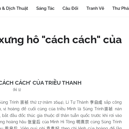
 & Dịch Thuật
Sáng Tác
Câu Đối
Tranh Vẽ
Thư Ph
 xưng hô "cách cách" của
CÁCH CÁCH’ CỦA TRIỀU THANH
(kì 1)
g Trinh
thứ 17 (năm 1644), Lí Tự Thành
sắp công
崇祯
李自成
, vị hoàng đế cuối cùng của triều Minh là Sùng Trinh
nản
崇祯
í, bắt đầu đốc thúc gia thuộc dĩ thân tuẫn quốc trước khi rơi vào
ương hoàng hậu
của Minh Hi Tông
cùng Sùng Trinh
张皇后
明熹宗
ậu
, Viên quý phi
theo chỉ lệnh của hoàng đế lần
周皇后
袁贵妃