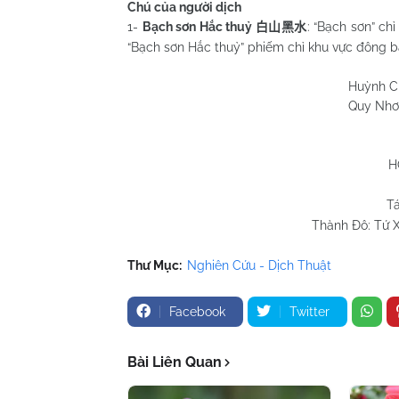
Chú của người dịch
1-
Bạch sơn Hắc thuỷ
: “Bạch sơn” ch
白山黑水
“Bạch sơn Hắc thuỷ” phiếm chỉ khu vực đông 
Huỳnh Chương 
Quy Nhơn 02/6/
H
Tá
Thành Đô: Tứ X
Thư Mục:
Nghiên Cứu - Dịch Thuật
Facebook
Twitter
Bài Liên Quan