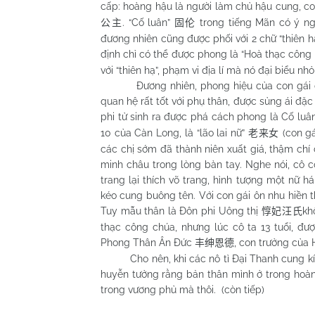
cấp: hoàng hậu là người làm chủ hậu cung, co
. “Cố luân”
trong tiếng Mãn có ý ng
公主
固伦
đương nhiên cũng được phối với 2 chữ “thiên h
định chỉ có thể được phong là “Hoà thạc công
với “thiên hạ”, phạm vi địa lí mà nó đại biểu 
Đương nhiên, phong hiệu của con gái cuối
quan hệ rất tốt với phụ thân, được sủng ái đặc
phi tử sinh ra được phá cách phong là Cố lu
10 của Càn Long, là “lão lai nữ”
(con gá
老来女
các chị sớm đã thành niên xuất giá, thậm chí 
minh châu trong lòng bàn tay. Nghe nói, cô 
trang lại thích võ trang, hình tượng một nữ h
kéo cung buông tên. Với con gái ôn nhu hiền t
Tuy mẫu thân là Đôn phi Uông thị
kh
惇妃汪氏
thạc công chúa, nhưng lúc cô ta 13 tuổi, đ
Phong Thân Ân Đức
, con trưởng của
丰绅恩德
Cho nên, khi các nô tì Đại Thanh cung kính hà
huyễn tưởng rằng bản thân mình ở trong hoàn
trong vương phủ mà thôi. (còn tiếp)