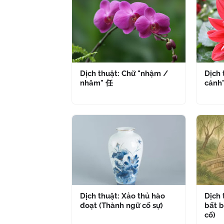
Dịch thuật: Chữ "nhậm /
Dịch 
nhâm" 任
cánh
Dịch thuật: Xảo thủ hào
Dịch
đoạt (Thành ngữ cố sự)
bất b
cố)