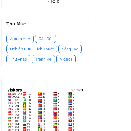
(HCH)
Thư Mục
Album Ảnh
Câu Đối
Nghiên Cứu - Dịch Thuật
Sáng Tác
Thư Pháp
Tranh Vẽ
Videos