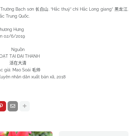
ỉ Trường Bạch sơn
. “Hắc thuỷ” chỉ Hắc Long giang”
.
长白山
黑龙江
bắc Trung Quốc.
Hưng
2019
Nguồn
OẠT TẠI ĐẠI THANH
活在大清
c giả: Mao Soái
毛帅
uyên nhân dân xuất bản xã, 2018