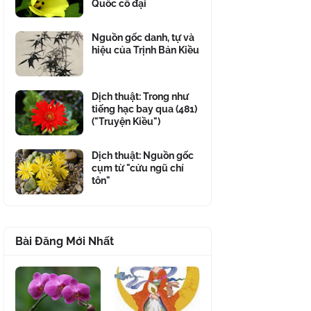
Quốc cổ đại
Nguồn gốc danh, tự và
hiệu của Trịnh Bản Kiều
Dịch thuật: Trong như
tiếng hạc bay qua (481)
("Truyện Kiều")
Dịch thuật: Nguồn gốc
cụm từ "cửu ngũ chí
tôn"
Bài Đăng Mới Nhất