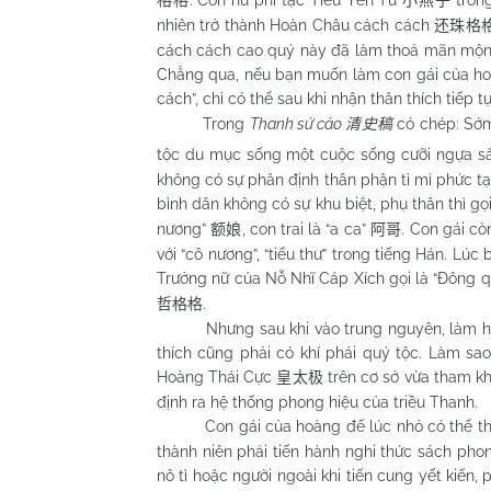
. Còn nữ phi tặc Tiểu Yến Tử
tron
格格
小燕子
nhiên trở thành Hoàn Châu cách cách
还珠格
cách cách cao quý này đã làm thoả mãn mộng 
Chẳng qua, nếu bạn muốn làm con gái của hoà
cách”, chỉ có thể sau khi nhận thân thích tiếp 
Trong
Thanh sử cảo
có chép: Sớm
清史稿
tộc du mục sống một cuộc sống cưỡi ngựa să
không có sự phân định thân phận tỉ mỉ phức tạp
bình dân không có sự khu biệt, phụ thân thì gọ
nương”
, con trai là “a ca”
. Con gái cò
额娘
阿哥
với “cô nương”, “tiểu thư” trong tiếng Hán. Lú
Trưởng nữ của Nỗ Nhĩ Cáp Xích gọi là “Đông 
.
哲格格
Nhưng sau khi vào trung nguyên, làm hoàng
thích cũng phải có khí phái quý tộc. Làm sa
Hoàng Thái Cực
trên cơ sở vừa tham kh
皇太极
định ra hệ thống phong hiệu của triều Thanh.
Con gái của hoàng đế lúc nhỏ có thể theo 
thành niên phải tiến hành nghi thức sách pho
nô tì hoặc người ngoài khi tiến cung yết kiến,