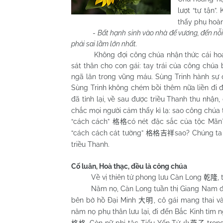
lượt “tự tận
thấy phụ hoà
-
Bất hạnh sinh vào nhà đế vương, đến nỗi
phải sai lầm lớn nhất.
Không đợi công chúa nhận thức cái hoạ vo
sát thân cho con gái: tay trái của công chúa 
ngã lăn trong vũng máu. Sùng Trinh hành sự 
Sùng Trinh không chém bồi thêm nữa liền đi 
đã tỉnh lại, về sau được triều Thanh thu nhận
chắc mọi người cảm thấy kì lạ: sao công chúa 
“cách cách”
có nét đặc sắc của tộc Mãn?
格格
“cách cách cát tường”
sao? Chúng ta
格格吉祥
triều Thanh.
Cố luân, Hoà thạc, đều là công chúa
Về vị thiên tử phong lưu Càn Long
,
乾隆
Năm nọ, Càn Long tuần thị Giang
Nam
đ
bên bờ hồ Đại Minh
, cô gái mang thai và
大明
năm nọ phụ thân lưu lại, đi đến Bắc Kinh tìm