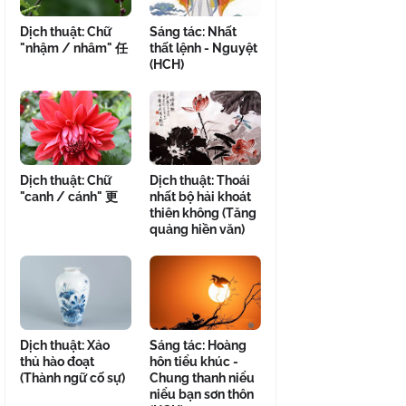
Dịch thuật: Chữ
Sáng tác: Nhất
"nhậm / nhâm" 任
thất lệnh - Nguyệt
(HCH)
Dịch thuật: Chữ
Dịch thuật: Thoái
"canh / cánh" 更
nhất bộ hải khoát
thiên không (Tăng
quảng hiền văn)
Dịch thuật: Xảo
Sáng tác: Hoàng
thủ hào đoạt
hôn tiểu khúc -
(Thành ngữ cố sự)
Chung thanh niểu
niểu bạn sơn thôn