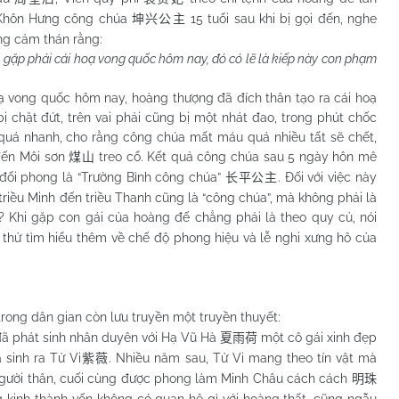
”. Khôn Hưng công chúa
15 tuổi sau khi bị gọi đến, nghe
坤兴公主
ng cảm thán rằng:
 gặp phải cái hoạ vong quốc hôm nay, đó có lẽ là kiếp này con phạm
ng quốc hôm nay, hoàng thượng đã đích thân tạo ra cái hoạ
bị chặt đứt, trên vai phải cũng bị một nhát đao, trong phút chốc
quá nhanh, cho rằng công chúa mất máu quá nhiều tất sẽ chết,
đến Môi sơn
treo cổ. Kết quả công chúa sau 5 ngày hôn mê
煤山
, đổi phong là “Trường Bình công chúa”
. Đối với việc này
长平公主
triều Minh đến triều Thanh cũng là “công chúa”, mà không phải là
 Khi gặp con gái của hoàng đế chẳng phải là theo quy củ, nói
 thử tìm hiểu thêm về chế độ phong hiệu và lễ nghi xưng hô của
 trong dân gian còn lưu truyền một truyền thuyết:
ã phát sinh nhân duyên với Hạ Vũ Hà
một cô gái xinh đẹp
夏雨荷
 sinh ra Tử Vi
. Nhiều năm sau, Tử Vi mang theo tín vật mà
紫薇
 người thân, cuối cùng được phong làm Minh Châu cách cách
明珠