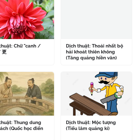
thuật: Chữ "canh /
Dịch thuật: Thoái nhất bộ
" 更
hải khoát thiên không
(Tăng quảng hiền văn)
 thuật: Thung dung
Dịch thuật: Mộc tượng
ách (Quốc học điển
(Tiếu lâm quảng kí)