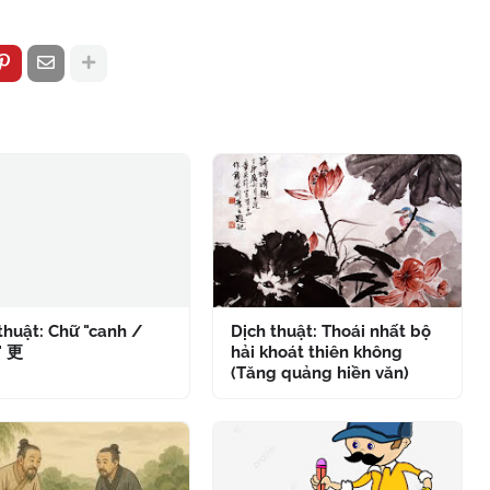
thuật: Chữ "canh /
Dịch thuật: Thoái nhất bộ
" 更
hải khoát thiên không
(Tăng quảng hiền văn)