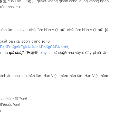
của Lão Tử
, quyết không giành công, cũng không ngạo
身退
老子
tức thoái cư.
bính âm như sau:
chǔ
(âm Hán Việt:
xử
),
chù
(âm Hán Việt:
xứ
),
jù
 xuất bản xã, 2003, trang 1046)
u/%E4%B8%98%E5%A4%84%E6%9C%BA.html
,
 âm là
qiū chǔjī
,
(
;
pinyin
:
qiū chǔjī
) như vậy ở đây phiên âm
丘處機
bính âm như sau:
hàn
(âm Hán Việt:
hãn
),
hán
(âm Hán Việt:
hàn
),
. Tịnh âm
(hàn)
寒
(khắc hàn).
韓
.