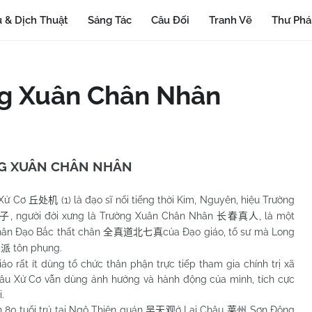
 & Dịch Thuật
Sáng Tác
Câu Đối
Tranh Vẽ
Thư Ph
ng Xuân Chân Nhân
G XUÂN CHÂN NHÂN
Xử Cơ
(1)
là đạo sĩ nổi tiếng thời Kim, Nguyên, hiệu Trường
丘处机
, người đời xưng là Trường Xuân Chân Nhân
, là một
子
长春真人
hân Đạo Bắc thất chân
của Đạo giáo, tổ sư mà Long
全真道北七真
tôn phụng.
门派
 ít dùng tổ chức thân phận trực tiếp tham gia chính trị xã
hâu Xử Cơ vẫn dùng ảnh hưởng và hành động của mình, tích cực
.
 tuổi trú tại Ngô Thiên quán
ở Lai Châu
Sơn Đông
吴天观
莱州