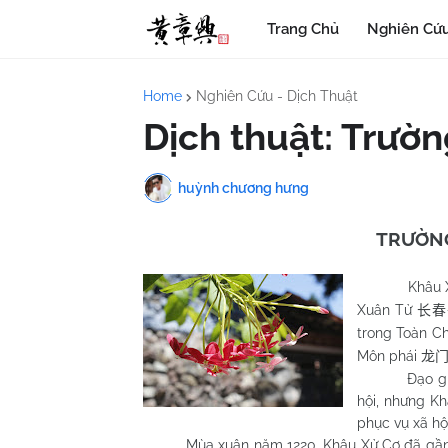
Trang Chủ
Nghiên Cứu
Home
Nghiên Cứu - Dịch Thuật
Dịch thuật: Trườ
huỳnh chương hưng
TRƯỜN
Khâu 
Xuân Tử
长春
trong Toàn C
Môn phái
龙
Đạo giáo rất
hội, nhưng K
phục vụ xã hội
Mùa xuân năm 1220, Khâu Xử Cơ đã gần 80