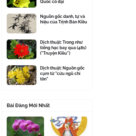
Quốc cổ đại
Nguồn gốc danh, tự và
hiệu của Trịnh Bản Kiều
Dịch thuật: Trong như
tiếng hạc bay qua (481)
("Truyện Kiều")
Dịch thuật: Nguồn gốc
cụm từ "cửu ngũ chí
tôn"
Bài Đăng Mới Nhất