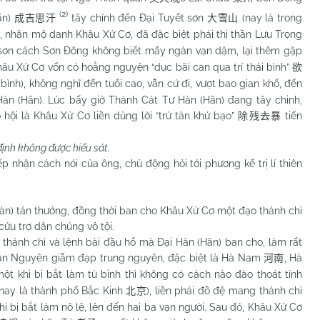
(2)
ãn)
tây chính đến Đại Tuyết sơn
(nay là trong
成吉思汗
大雪山
 nhân mộ danh Khâu Xử Cơ, đã đặc biệt phái thị thần Lưu Trọng
t sơn cách Sơn Đông không biết mấy ngàn vạn dặm, lại thêm gặp
hâu Xử Cơ vốn có hoằng nguyện “dục bãi can qua trí thái bình”
欲
ình), không nghĩ đến tuổi cao, vẫn cứ đi, vượt bao gian khổ, đến
Hàn (Hãn). Lúc bấy giờ Thành Cát Tư Hàn (Hãn) đang tây chinh,
hội là Khâu Xử Cơ liền dùng lời “trừ tàn khứ bạo”
tiến
除残去暴
ịnh không được hiếu sát.
 nhận cách nói của ông, chủ động hỏi tới phương kế trị lí thiên
tán thưởng, đồng thời ban cho Khâu Xử Cơ một đạo thánh chỉ
ứu trợ dân chúng vô tội.
nh chỉ và lệnh bài đầu hổ mà Đại Hàn (Hãn) ban cho, làm rất
quân Nguyên giẫm đạp trung nguyên, đặc biệt là Hà
Nam
, Hà
河南
ột khi bị bắt làm tù binh thì không có cách nào đào thoát tính
(nay là thành phố Bắc Kinh
), liền phái đồ đệ mang thánh chỉ
北京
i bị bắt làm nô lệ, lên đến hai ba vạn người. Sau đó, Khâu Xử Cơ