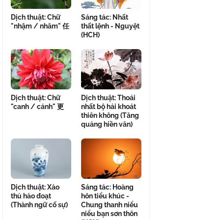
Dịch thuật: Chữ
Sáng tác: Nhất
"nhậm / nhâm" 任
thất lệnh - Nguyệt
(HCH)
Dịch thuật: Chữ
Dịch thuật: Thoái
"canh / cánh" 更
nhất bộ hải khoát
thiên không (Tăng
quảng hiền văn)
Dịch thuật: Xảo
Sáng tác: Hoàng
thủ hào đoạt
hôn tiểu khúc -
(Thành ngữ cố sự)
Chung thanh niểu
niểu bạn sơn thôn