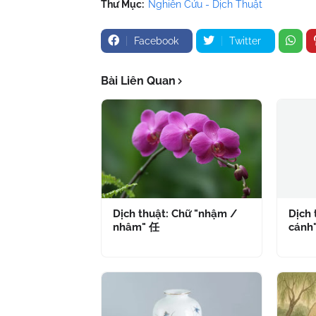
Thư Mục:
Nghiên Cứu - Dịch Thuật
Facebook
Twitter
Bài Liên Quan
Dịch thuật: Chữ "nhậm /
Dịch 
nhâm" 任
cánh