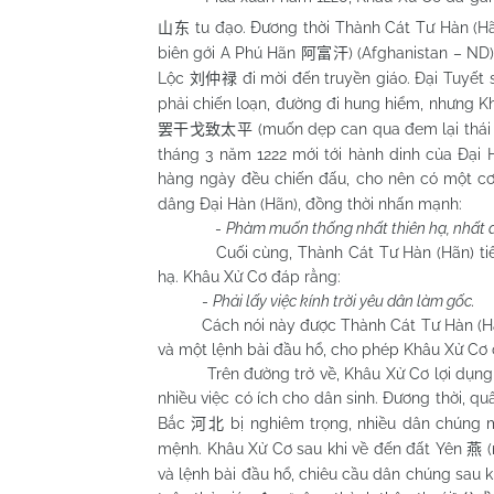
tu đạo. Đương thời Thành Cát Tư Hàn (H
山东
biên gới A Phú Hãn
) (
Afghanistan
– ND),
阿富汗
Lộc
đi mời đến truyền giáo. Đại Tuyế
刘仲禄
phải chiến loạn, đường đi hung hiểm, nhưng K
(muốn dẹp can qua đem lại thái b
罢干戈致太平
tháng 3 năm 1222 mới tới hành dinh của Đại 
hàng ngày đều chiến đấu, cho nên có một cơ 
dâng Đại Hàn (Hãn), đồng thời nhấn mạnh:
-
Phàm muốn thống nhất thiên hạ, nhất đ
Cuối cùng, Thành Cát Tư Hàn (Hãn) tiếp
hạ. Khâu Xử Cơ đáp rằng:
-
Phải lấy việc kính trời yêu dân làm gốc.
Cách nói này được Thành Cát Tư Hàn (Hàn) 
và một lệnh bài đầu hổ, cho phép Khâu Xử Cơ c
Trên đường trở về, Khâu Xử Cơ lợi dụng thá
nhiều việc có ích cho dân sinh. Đương thời, 
Bắc
bị
nghiêm trọng, nhiều dân chúng m
河北
mệnh. Khâu Xử Cơ sau khi về đến đất Yên
燕
và lệnh bài đầu hổ, chiêu cầu dân chúng sau kh