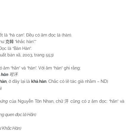
 là “hà can”. Đều có âm đọc là (hàn).
như
“khắc hàn”.”
克韓
c là “Bàn Hàn”.
ất bản xã, 2003, trang 553)
 âm “hãn” và “hàn”. Với âm “hàn” ghi rằng:
 hàn
.
可汗
hàn
, ở đây lại là
khả hàn
. Chắc có lẽ tác giả nhầm – ND)
)
hứng
của Nguyễn Tôn Nhan, chữ
cũng có 2 âm đọc: “hãn” và
汗
ng quen đọc là Hãn)
hư Khắc Hàn)