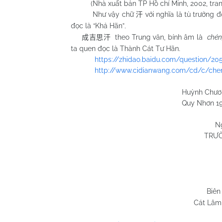
(Nhà xuất bản TP Hồ chí Minh, 2002, trang 
Như vậy chữ
với nghĩa là tù trưởng đ
汗
đọc là “Khả Hãn”
.
theo Trung văn, bính âm là
chéng
成吉思汗
ta quen đọc là Thành Cát Tư Hãn.
https://zhidao.baidu.com/question/20
http://www.cidianwang.com/cd/c/chen
Huỳnh Chương H
Quy Nhơn 19/6/2
N
TRƯỜ
Biên
Cát Lâm 