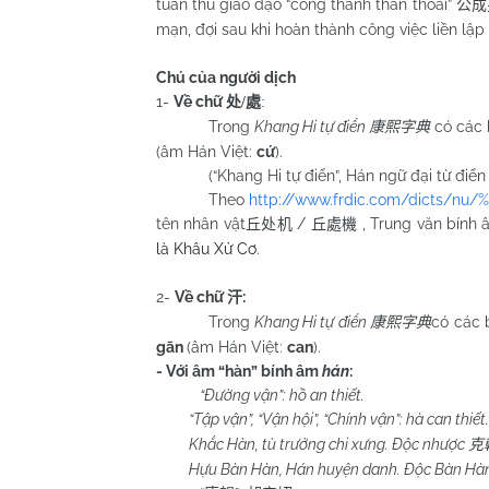
tuân thủ giáo đạo “công thành thân thoái”
公成
mạn, đợi sau khi hoàn thành công việc liền lập 
Chú của người dịch
1-
Về chữ
处
/
處
:
Trong
Khang Hi tự điển
có các 
康熙字典
(âm Hán Việt:
cứ
).
(“Khang Hi tự điển”, Hán ngữ đại từ điển
Theo
http://www.frdic.com/dicts/n
tên nhân vật
/
, Trung văn bính
丘处机
丘處機
là Khâu Xử Cơ.
2-
Về chữ
:
汗
Trong
Khang Hi tự điển
có các 
康熙字典
g
ān
(âm Hán Việt:
can
).
- Với âm “hàn” bính âm
hán
:
“Đường vận”: hồ an thiết.
“Tập vận”, “Vận hội”, “Chính vận”: hà can thiết
Khắc Hàn, tù trưởng chi xưng. Độc nhược
克
Hựu Bàn Hàn, Hán huyện danh. Độc Bàn Hàn