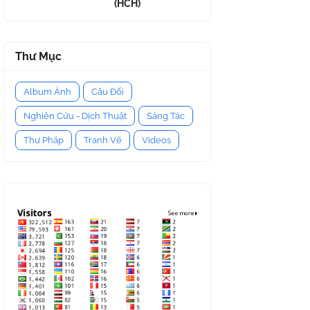
(HCH)
Thư Mục
Album Ảnh
Câu Đối
Nghiên Cứu - Dịch Thuật
Sáng Tác
Thư Pháp
Tranh Vẽ
Videos