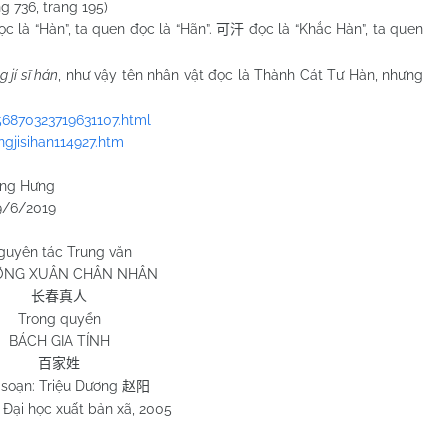
736, trang 195)
ọc là “Hàn”, ta quen đọc là “Hãn”.
đọc là “Khắc Hàn”, ta quen
可汗
 jí sī hán
, như vậy tên nhân vật đọc là Thành Cát Tư Hàn, nhưng
56870323719631107.html
gjisihan114927.htm
ưng
019
guyên tác Trung văn
NG XUÂN CHÂN NHÂN
长春真人
Trong quyển
BÁCH GIA TÍNH
百家姓
 soạn: Triệu Dương
赵阳
Đại học xuất bản xã, 2005