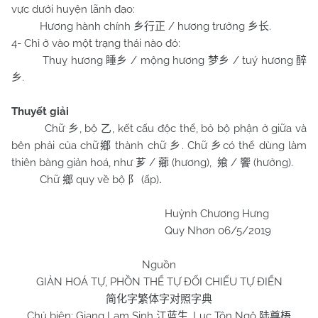
vực dưới huyện lãnh đạo:
Hương hành chính
/ hương trưởng
.
乡行正
乡长
4- Chỉ ở vào một trạng thái nào đó:
Thuỵ hương
/ mộng hương
/ tuý hương
睡乡
梦乡
醉
.
乡
Thuyết giải
Chữ
, bộ
, kết cấu độc thể, bỏ bộ phận ở giữa và
乡
乙
bên phải của chữ
thành chữ
. Chữ
có thể dùng làm
鄉
乡
乡
thiên bàng giản hoá, như
/
(hương),
/
(hưởng).
芗
薌
飨
饗
Chữ
quy về bộ
(ấp)
鄉
阝
.
Huỳnh Chương Hưng
Quy Nhơn 06/5/2019
Nguồn
GIẢN HOÁ TỰ, PHỒN THỂ TỰ ĐỐI CHIẾU TỰ ĐIỂN
简化字繁体字对照字典
Chủ biên: Giang Lam Sinh
, Lục Tôn Ngô
江蓝生
陆尊梧