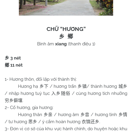
CHỮ “HƯƠNG”
乡
鄉
Bính âm
xiang
(thanh điệu 1)
3 nét
乡
11 nét
鄉
1- Hương thôn, đối lập với thành thị:
Hương hạ
/ hương trấn
/ thành hương
乡下
乡镇
城乡
/ nhập hương tuỳ tục
/ cùng hương tích nhưỡng
入乡随俗
.
穷乡僻壤
2- Cố hương, gia hương:
Hương thân
/ hương âm
/ hương tình
乡亲
乡音
乡情
/ tư hương
/ ý cẩm hoàn hương
.
思乡
衣锦还乡
3- Đơn vị cơ sở của khu vực hành chính, do huyện hoặc khu