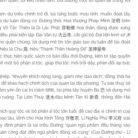
 quan, lôi kéo nhân tâm, bồi dưỡng một số quan lại trung với
triều chính trở đi, bà từng bước mưu tính, muốn đoạt lấy
o ra dư luận đăng cơ. Đương thời, Hoà thượng Pháp Minh
biên
法明
g Võ Tắc Thiên là Di Lặc Phật
hoá thân, đáng được xưng
弥勒佛
 đều phải kiến lập Đại Vân tự
, cất giữ bộ
Đại Vân kinh sớ
大云寺
大
ho quần chúng, lợi dụng mê tín tôn giáo tạo dư luận để bà đoạt
 hiệu là Chu
, hiệu “Thánh Thần Hoàng Đế”
.
周
圣神皇帝
hực hiện quốc sách cơ bản đầu thời Đường, kiên trì tập quyền
ế một bộ phận sĩ tộc, giúp thứ tộc mới trổi dậy, phản đối áp bức
p, “khuyến khích nông tang, giảm nhẹ dao dịch”, đồng thời hạ
để khảo hạch chính tích của quan lại địa phương. Tu sửa thuỷ lợi
năm yên ổn cai trị (năm 688), tại phía tây huyện Ba
lợi dụng mở
巴
 ruộng. Tại Liên Thuỷ
đào kênh Tân Kì
, thông đến Hải
涟水
新奇
quý tộc và bộ phận sĩ tộc lớn tuổi, đề cao địa vị chính trị của
 bao lâu, lệnh cho Hứa Kính Tông
, Lí Nghĩa Phủ
sửa
许敬宗
李义府
uy định phàm là tại triều Đường “quan ngũ phẩm đều thăng vào
y quân công đạt đến ngũ phẩm đông vô cùng” (
Cựu Đường thư – Lí