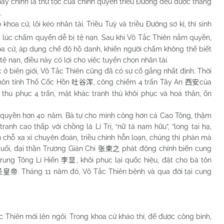
này chính là thứ tộc của chính quyền triều Đường đều được thăng
.
 cử, lôi kéo nhân tài. Triều Tuỳ và triều Đường sơ kì, thí sinh
, lúc chấm quyển dễ bị tệ nạn. Sau khi Võ Tắc Thiên nắm quyền,
hoa cử, áp dụng chế độ hồ danh, khiến người chấm không thể biết
ệ nạn, điều này có lợi cho việc tuyển chọn nhân tài.
 biên giới, Võ Tắc Thiên cũng đã có sự cố gắng nhất định. Thời
hôn tính Thổ Cốc Hồn
, công chiếm 4 trấn Tây An
của
吐谷浑
西安
 thu phục 4 trấn, mặt khác tranh thủ khôi phục và hoà thân, ổn
uyền hơn 40 năm. Bà tự cho mình công hơn cả Cao Tông, thậm
anh cao thấp với chồng là Lí Trị, “nữ tả nam hữu”, “long tại hạ,
n chỗ xa xỉ chuyên đoán, triều chính hỗn loạn, chúng thì phản mà
tuổi, đại thần Trương Giản Chi
phát động chính biến cung
张柬之
Trung Tông Lí Hiển
, khôi phục lại quốc hiệu, đặt cho bà tôn
李显
. Tháng 11 năm đó, Võ Tắc Thiên bệnh và qua đời tại cung
圣皇帝
c Thiên mới lên ngôi. Trong khoa cử khảo thí, để được công bình,