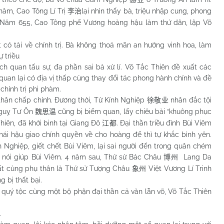
năm, Cao Tông Lí Trị
lại nhìn thấy bà, triệu nhập cung, phong
李治
). Năm 655, Cao Tông phế Vương hoàng hậu làm thứ dân, lập Võ
tài về chính trị. Bà không thoả mãn an hưởng vinh hoa, làm
 triều
ch quan tấu sự, đa phần sai bà xử lí. Võ Tắc Thiên đề xuất các
uan lại có địa vị thấp cùng thay đổi tác phong hành chính và đề
chính trị phi phàm.
n chấp chính. Đương thời, Từ Kính Nghiệp
nhân đắc tội
徐敬业
Nguỵ Tư Ôn
cũng bị biếm quan, lấy chiêu bài “khuông phục
魏思温
hiên, đã khởi binh tại Giang Đô
. Đại thần triều đình Bùi Viêm
江都
Thái hậu giao chính quyền về cho hoàng đế thì tự khắc bình yên.
h Nghiệp, giết chết Bùi Viêm, lại sai người đến trong quân chém
ã nói giúp Bùi Viêm. 4 năm sau, Thứ sử Bác Châu
Lang Da
博州
thất cùng phụ thân là Thứ sử Tượng Châu
Việt Vương Lí Trinh
象州
 bị thất bại.
uý tộc cùng một bộ phận đại thần cả văn lẫn võ, Võ Tắc Thiên
.