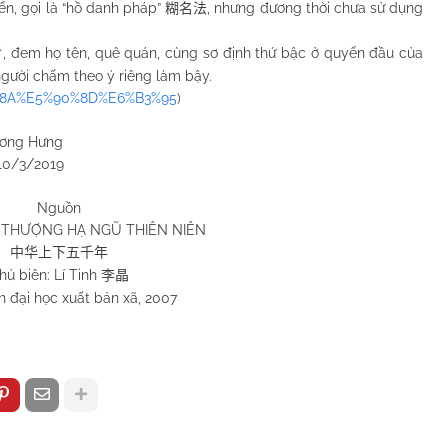
yển, gọi là “hồ danh pháp”
, nhưng đương thời chưa sử dụng
糊名法
, đem họ tên, quê quán, cùng sơ định thứ bậc ở quyển đầu của
封
người chấm theo ý riêng làm bậy.
B3%8A%E5%90%8D%E6%B3%95
)
ưng
2019
Nguồn
THƯỢNG HẠ NGŨ THIÊN NIÊN
中华上下五千年
hủ biên: Lí Tinh
李晶
 đại học xuất bản xã, 2007