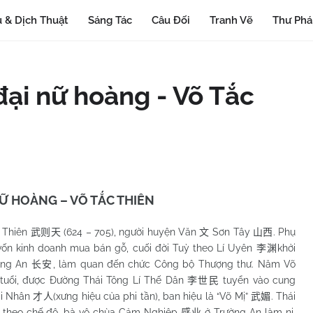
 & Dịch Thuật
Sáng Tác
Câu Đối
Tranh Vẽ
Thư Ph
đại nữ hoàng - Võ Tắc
Ữ HOÀNG – VÕ TẮC THIÊN
hiên
(624 – 705), người huyện Văn
Sơn Tây
. Phụ
武则天
文
山西
vốn kinh doanh mua bán gỗ, cuối đời Tuỳ theo Lí Uyên
khởi
李渊
ờng An
, làm quan đến chức Công bộ Thượng thư. Năm Võ
长安
 tuổi, được Đường Thái Tông Lí Thế Dân
tuyển vào cung
李世民
ài Nhân
(xưng hiệu của phi tần), ban hiệu là “Võ Mị”
. Thái
才人
武媚
, theo chế độ, bà vô chùa Cảm Nghiệp
ở Trường An làm ni.
感业