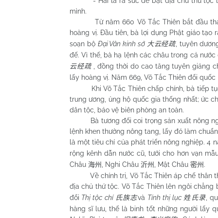
- Hai là ra sức đề bạt địa chủ thứ tộc làm
mình.
Từ năm 660 Võ Tắc Thiên bắt đầu tham dự 
hoàng vị. Đầu tiên, bà lợi dụng Phật giáo tạ
soạn bộ
Đại Vân kinh sớ
, tuyên dươn
大云经疏
đế. Vì thế, bà hạ lệnh các châu trong cả nước
, đồng thời do cao tăng tuyên giảng c
云经疏
lấy hoàng vị. Năm 669, Võ Tắc Thiên đổi quốc
Khi Võ Tắc Thiên chấp chính, bà tiếp tục t
trung ương, ủng hộ quốc gia thống nhất; ức ch
dân tộc, bảo vệ biên phòng an toàn.
Bà tương đối coi trọng sản xuất nông nghiệ
lệnh khen thưởng nông tang, lấy đó làm chuẩn 
là một tiêu chí của phát triển nông nghiệp. 4 
rộng kênh dẫn nước cũ, tưới cho hơn vạn mẫu
Châu
, Nghi Châu
, Mật Châu
.
海州
沂州
密州
Về chính trị, Võ Tắc Thiên áp chế thân thích 
địa chủ thứ tộc. Võ Tắc Thiên lên ngôi chẳng
đổi
Thị tộc chí
và
Tính thị lục
, q
氏族志
姓氏录
hàng sĩ lưu, thế là binh tốt những người lấ