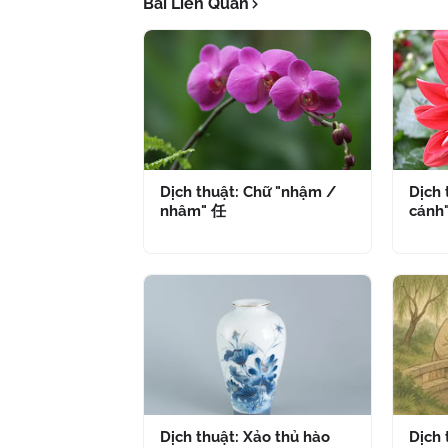
Bài Liên Quan
Dịch thuật: Chữ "nhậm /
Dịch 
nhâm" 任
cánh
Dịch thuật: Xảo thủ hào
Dịch