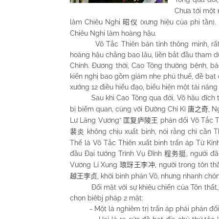
Chưa tới một 
làm Chiêu Nghi
(xưng hiệu của phi tần
昭仪
Chiêu Nghi làm hoàng hậu.
Võ Tắc Thiên bản tính thông minh, rất có 
hoàng hậu chẳng bao lâu, liền bắt đầu tham dự
Chính. Đương thời, Cao Tông thường bệnh, bá
kiến nghị bao gồm giảm nhẹ phú thuế, đề bạt q
xướng 12 điều hiếu đạo, biểu hiện một tài năng 
Sau khi Cao Tông qua đời, Võ hậu đích thâ
bị biếm quan, cùng với Đường Chi Kì
, 
唐之奇
Lư Lăng Vương”
phản đối Võ Tắc T
匡
复庐陵王
không chịu xuất binh, nói rằng chỉ cần 
裴炎
Thế là Võ Tắc Thiên xuất binh trấn áp Từ Kín
đầu Đại tướng Trình Vụ Đĩnh
, người đ
程务挺
Vương Lí Xung
, người trong tôn 
琅玡王李冲
, khởi binh phản Võ, nhưng nhanh chóng
越王李贞
Đối mặt với sự khiêu chiến của Tôn thất, q
chọn biêbj pháp 2 mặt:
- Một là nghiêm trị trấn áp phái phản đối