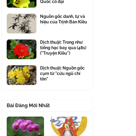
Quốc cổ đại
Nguồn gốc danh, tự và
hiệu của Trịnh Bản Kiều
Dịch thuật: Trong như
tiếng hạc bay qua (481)
("Truyện Kiều")
Dịch thuật: Nguồn gốc
cụm từ "cửu ngũ chí
tôn"
Bài Đăng Mới Nhất