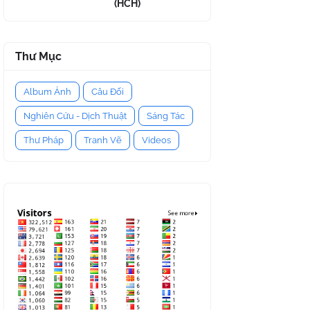
(HCH)
Thư Mục
Album Ảnh
Câu Đối
Nghiên Cứu - Dịch Thuật
Sáng Tác
Thư Pháp
Tranh Vẽ
Videos