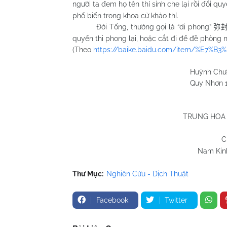
người ta đem họ tên thí sinh che lại rồi đổi qu
phổ biến trong khoa cử khảo thí.
Đời Tống, thường gọi là “di phong”
弥
quyển thi phong lại, hoặc cắt đi để đề phòng 
(Theo
https://baike.baidu.com/item/%E7%
Huỳnh Chương H
Quy Nhơn 10/3/
TRUNG HOA 
C
Nam Kinh
Thư Mục:
Nghiên Cứu - Dịch Thuật
Facebook
Twitter