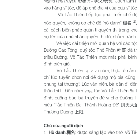
Nghĩa Phủ truyện
-
). Cách làm 
旧唐书
李义府传
vào hàng sĩ tộc, để áp chế địa vị của cựu sĩ tộc
Võ Tắc Thiên tiếp tục phát triển chế độ khoa
(1)
nộp quyển, không có chế độ “hồ danh”
糊名
cải cách biện pháp quản lí quyển thi trong k
họ tên của chủ nhân quyển thi đó, nhằm tránh t
Về việc cải thiện mối quan hệ với các tộc ở
Đường Cao Tông, quý tộc Thổ Phồn
đã t
吐蕃
triều Đường. Võ Tắc Thiên một mặt phái binh
định biên giới.
Võ Tắc Thiên tại vị 21 năm, thực tế nắm q
chí lúc tuyển chọn nơi để dựng mộ bia cũng tr
phụng tại thượng”. Lúc vãn niên, bà dần đi đế
thân thì li. Đến năm 705, lúc Võ Tắc Thiên 82 
đình, cưỡng bức bà truyền đế vị cho Đường 
hiệu “Tắc Thiên Đại Thánh Hoàng Đế”
则天大
Thượng Dương
.
上阳
Chú của người dịch
1-
Hồ danh
: được sáng lập vào thời Võ Tắ
糊名