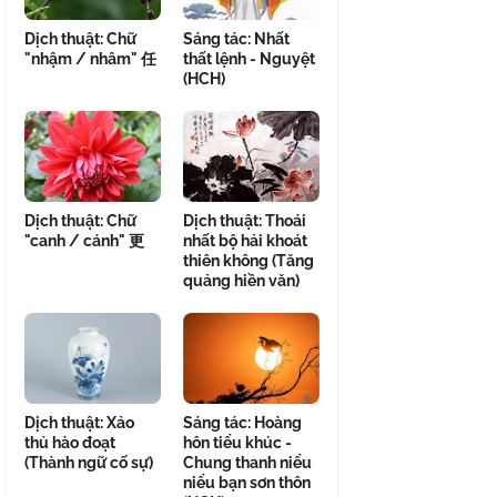
Dịch thuật: Chữ
Sáng tác: Nhất
"nhậm / nhâm" 任
thất lệnh - Nguyệt
(HCH)
Dịch thuật: Chữ
Dịch thuật: Thoái
"canh / cánh" 更
nhất bộ hải khoát
thiên không (Tăng
quảng hiền văn)
Dịch thuật: Xảo
Sáng tác: Hoàng
thủ hào đoạt
hôn tiểu khúc -
(Thành ngữ cố sự)
Chung thanh niểu
niểu bạn sơn thôn