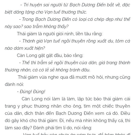
-
Tri huyện sai người từ Bạch Dương Điến bắt về, đặc
biệt dâng tặng cho Vạn tuế thưởng thức.
-
Trong Bạch Dương Điến có loại cá chép đẹp như thế
này sao? sao trẫm không thấy?
Thái giám là người giỏi nịnh, liền tâu rằng:
-
Thánh giá Vạn tuế ngồi thuyền rồng xuất du, tôm cá
nào dám xuất hiện?
Càn Long gật gật đầu, bảo rằng:
-
Thế thì trẫm sẽ ngồi thuyền của dân, giả trang thành
thương nhân, cá có lẽ sẽ không tránh đâu.
Thái giám vừa nghe qua đã mướt mồ hôi, nhưng cũng
đành nói:
-
Đúng! Đúng!
Càn Long nói làm là làm, lập tức bảo thái giám cải
trang y phục thương nhân cho ông, tìm một chiếc thuyền
của dân, đích thân đến Bạch Dương Điến xem cá đỏ. Điều
đó gây khó cho thái giám: Đi, nếu mà nhìn không thấy cá, thì
làm sao đây? Đành phải tìm lí do, nói rằng: