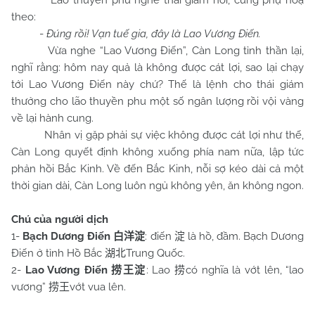
Lão thuyền phu nghe thái giám nói, cũng phụ hoạ
theo:
-
Đúng rồi! Vạn tuế gia, đây là Lao Vương Điến.
Vừa nghe “Lao Vương Điến”, Càn Long tỉnh thần lại,
nghĩ rằng: hôm nay quả là không được cát lợi, sao lại chạy
tới Lao Vương Điến này chứ? Thế là lệnh cho thái giám
thưởng cho lão thuyền phu một số ngân lượng rồi vội vàng
về lại hành cung.
Nhân vị gặp phải sự việc không được cát lợi như thế,
Càn Long quyết định không xuống phía nam nữa, lập tức
phản hồi Bắc Kinh. Về đến Bắc Kinh, nỗi sợ kéo dài cả một
thời gian dài, Càn Long luôn ngủ không yên, ăn không ngon.
Chú của người dịch
1-
Bạch Dương Điến
: điến
là hồ, đầm. Bạch Dương
白洋淀
淀
Điến ở tỉnh Hồ Bắc
Trung Quốc.
湖北
2-
Lao Vương Điến
: Lao
có nghĩa là vớt lên, “lao
捞王淀
捞
vương”
vớt vua lên.
捞王