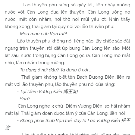
Lão thuyền phu sững sờ giây lát, liền nhảy xuống
nước vớt Càn Long đưa lên thuyền. Càn Long uống no
nước, mắt còn nhắm, hơi thở nơi mũi yếu ớt. Nhìn thấy
không xong, thái giám lại quỳ nói với lão thuyền phu:
-
Mau mau cứu Vạn tuế!
Lão thuyền phu không nói tiếng nào, lấy chiếc sào đặt
ngang trên thuyền, rồi đặt úp bụng Càn Long lên sào. Một
lát sau, nước trong bụng Càn Long ọc ra. Càn Long mở mắt
nhìn, lẩm nhẩm trong miệng:
-
Ta đang ở nơi đâu? Ta đang ở nơi ....
Thái giám không biết tên Bạch Dương Điến, liền ra
mắt với lão thuyền phu, lão thuyền phu nói đùa rằng:
-
Tại Diêm Vương Điến
!
阎王淀
-
Sao?
Càn Long nghe 3 chữ Diêm Vương Điến, sợ hãi nhắm
mắt lại. Thái giám đoán được tâm ý của Càn Long, liền nói:
-
Không phải! thưa Vạn tuế, đây là Lao Vương Điến
捞王
!
淀