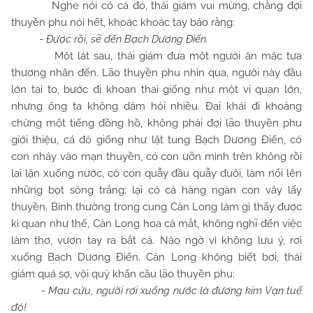
Nghe nói có cá đỏ, thái giám vui mừng, chẳng đợi
thuyền phu nói hết, khoác khoác tay bảo rằng:
-
Được rồi, sẽ đến Bạch Dương Điến.
Một lát sau, thái giám đưa một người ăn mặc tựa
thương nhân đến. Lão thuyền phu nhìn qua, người này đầu
lớn tai to, bước đi khoan thai giống như một vị quan lớn,
nhưng ông ta không dám hỏi nhiều. Đại khái đi khoảng
chừng một tiếng đồng hồ, không phải đợi lão thuyền phu
giới thiệu, cá đỏ giống như lật tung Bạch Dương Điến, có
con nhảy vào mạn thuyền, có con ưỡn mình trên không rồi
lại lặn xuống nước, có con quẫy đầu quẫy đuôi, làm nổi lên
những bọt sóng trắng; lại có cả hàng ngàn con vây lấy
thuyền. Bình thường trong cung Càn Long làm gì thấy được
kì quan như thế, Càn Long hoa cả mắt, không nghĩ đến việc
làm thơ, vươn tay ra bắt cá. Nào ngờ vì không lưu ý, rơi
xuống Bạch Dương Điến. Càn Long không biết bơi, thái
giám quá sợ, vội quỳ khẩn cầu lão thuyền phu:
-
Mau cứu, người rơi xuống nước là đương kim Vạn tuế
đó!