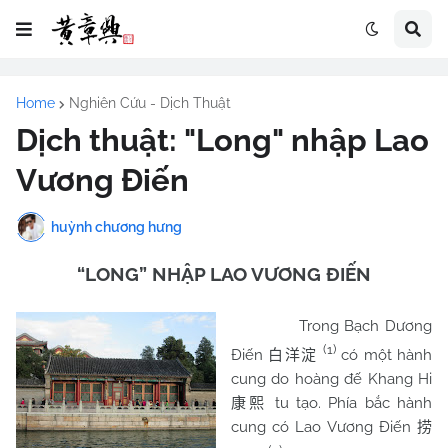
Home
Nghiên Cứu - Dịch Thuật
Dịch thuật: "Long" nhập Lao
Vương Điến
huỳnh chương hưng
“LONG” NHẬP LAO VƯƠNG ĐIẾN
Trong Bạch Dương
(1)
Điến
có một hành
白洋淀
cung do hoàng đế Khang Hi
tu tạo. Phía bắc hành
康熙
cung có Lao Vương Điến
捞