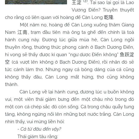
(2)
. Tại sao lại gọi là Lao
王淀
Vương Điến? Truyền thuyết
cho rằng có liên quan với hoàng đế Càn Long
.
乾隆
Một năm nọ, hoàng đế Càn Long xuống thăm Giang
Nam
, trạm đầu tiên mà ông ta ghế đến chính là toà
江南
hành cung này. Đương lúc giữa mùa hè, Càn Long ngồi
thuyền rồng, thưởng thức phong cảnh ở Bạch Dương Điến,
hi vọng sẽ thấy được kì quan “ngư dược Điến không”
鱼跃淀
(cá vượt lên không ở Bạch Dương Điến), rồi nhân đó sẽ
空
tức cảnh làm thơ. Nhưng ngay cả bóng dáng của cá cũng
không thấy đâu, Càn Long mất hứng, thơ cũng không
thành.
Càn Long về lại hành cung, đương lúc u buồn không
vui, một viên thái giám bưng đến một chậu nhỏ trong đó
một con cá chép sắc đỏ còn sống. Cá trong chậu quẫy tung
tăng, không ngừng nổi lên những bọt nước trắng. Càn Long
nhìn thấy, vui mừng liền hỏi:
-
Cá từ đâu đến vậy?
Thái giám tâu rằng: