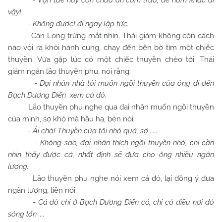
-
Vạn tuế hãy còn chưa ăn cơm trưa, để hôm khác đi
vậy!
-
Không được! đi ngay lập tức.
Càn Long trừng mắt nhìn. Thái giám không còn cách
nào vội ra khỏi hành cung, chạy đến bên bờ tìm một chiếc
thuyền. Vừa gặp lúc có một chiếc thuyền chèo tới. Thái
giám ngăn lão thuyền phu, nói rằng:
-
Đại nhân nhà tôi muốn ngồi thuyền của ông đi đến
Bạch Dương Điến xem cá đỏ.
Lão thuyền phu nghe qua đại nhân muốn ngồi thuyền
của mình, sợ khó mà hầu hạ, bèn nói:
-
Ái chà! Thuyền của tôi nhỏ quá, sợ .....
-
Không sao, đại nhân thích ngồi thuyền nhỏ, chỉ cần
nhìn thấy được cá, nhất định sẽ đưa cho ông nhiều ngân
lượng.
Lão thuyền phu nghe nói xem cá đỏ, lại đồng ý đưa
ngân lượng, liền nói:
-
Cá đỏ chỉ ở Bạch Dương Điến có, chỉ có điều nơi đó
sóng lớn ....