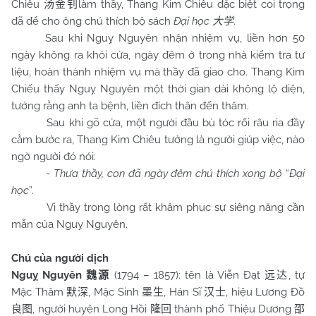
Chiêu
làm thầy, Thang Kim Chiêu đặc biệt coi trọng
汤金钊
đã để cho ông chú thích bộ sách
Đại học
.
大学
Sau khi Nguỵ Nguyên nhận nhiệm vụ, liền hơn 50
ngày không ra khỏi cửa, ngày đêm ở trong nhà kiểm tra tư
liệu, hoàn thành nhiệm vụ mà thầy đã giao cho. Thang Kim
Chiếu thấy Nguỵ Nguyên một thời gian dài không lộ diện,
tưởng rằng anh ta bệnh, liền đích thân đến thăm.
Sau khi gõ cửa, một người đầu bù tóc rối râu ria đầy
cằm bước ra, Thang Kim Chiêu tưởng là người giúp việc, nào
ngờ người đó nói:
-
Thưa thầy, con đã ngày đêm chú thích xong bộ
“
Đại
học
”.
Vị thầy trong lòng rất khâm phục sự siêng năng cần
mẫn của Nguỵ Nguyên.
Chú của người dịch
Nguỵ Nguyên
(1794 – 1857): tên là Viễn Đạt
, tự
魏源
远达
Mặc Thâm
, Mặc Sinh
, Hán Sĩ
, hiệu Lương Đồ
默深
墨生
汉士
, người huyện Long Hồi
thành phố Thiệu Dương
良图
隆回
邵