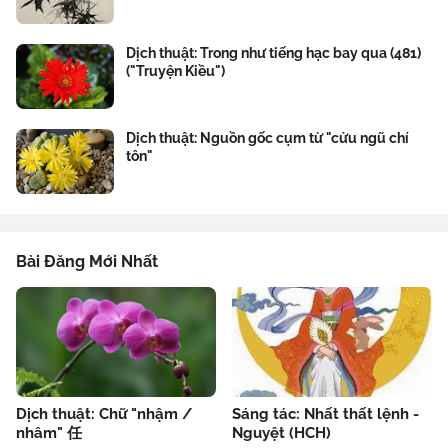
Dịch thuật: Trong như tiếng hạc bay qua (481)
("Truyện Kiều")
Dịch thuật: Nguồn gốc cụm từ "cửu ngũ chí
tôn"
Bài Đăng Mới Nhất
Dịch thuật: Chữ "nhậm /
Sáng tác: Nhất thất lệnh -
nhâm" 任
Nguyệt (HCH)