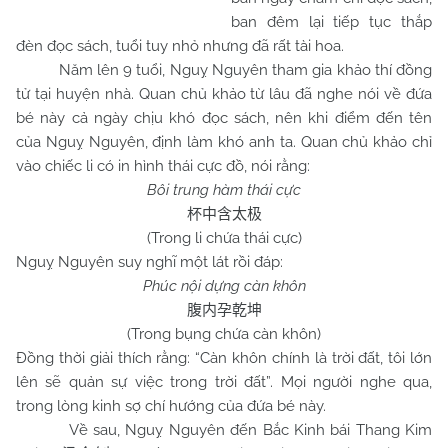
ban đêm lại tiếp tục thắp
đèn đọc sách, tuổi tuy nhỏ nhưng đã rất tài hoa.
Năm lên 9 tuổi, Nguỵ Nguyên tham gia khảo thí đồng
tử tại huyện nhà. Quan chủ khảo từ lâu đã nghe nói về đứa
bé này cả ngày chịu khó đọc sách, nên khi điểm đến tên
của Nguỵ Nguyên, định làm khó anh ta. Quan chủ khảo chỉ
vào chiếc li có in hình thái cực đồ, nói rằng:
Bôi trung hàm thái cực
杯中含太极
(Trong li chứa thái cực)
Nguỵ Nguyên suy nghĩ một lát rồi đáp:
Phúc nội dựng càn khôn
腹内孕乾坤
(Trong bụng chứa càn khôn)
Đồng thời giải thích rằng: “Càn khôn chính là trời đất, tôi lớn
lên sẽ quản sự việc trong trời đất”. Mọi người nghe qua,
trong lòng kinh sợ chí hướng của đứa bé này.
Về sau, Nguỵ Nguyên đến Bắc Kinh bái Thang Kim