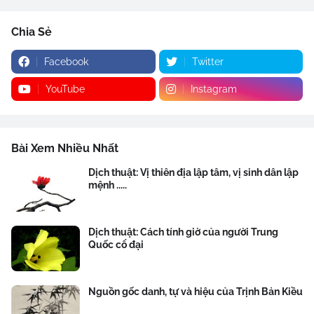
Chia Sẻ
Facebook
Twitter
YouTube
Instagram
Bài Xem Nhiều Nhất
Dịch thuật: Vị thiên địa lập tâm, vị sinh dân lập
mệnh .....
Dịch thuật: Cách tính giờ của người Trung
Quốc cổ đại
Nguồn gốc danh, tự và hiệu của Trịnh Bản Kiều