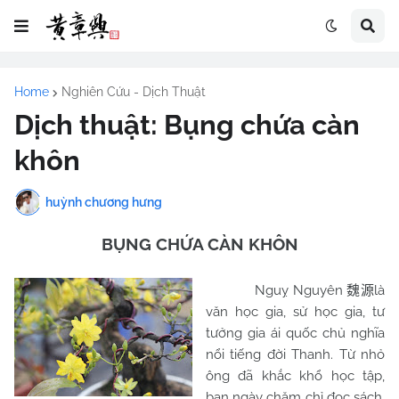
Home
Nghiên Cứu - Dịch Thuật
Dịch thuật: Bụng chứa càn
khôn
huỳnh chương hưng
BỤNG CHỨA CÀN KHÔN
Nguỵ Nguyên
là
魏源
văn học gia, sử học gia, tư
tưởng gia ái quốc chủ nghĩa
nổi tiếng đời Thanh. Từ nhỏ
ông đã khắc khổ học tập,
ban ngày chăm chỉ đọc sách,