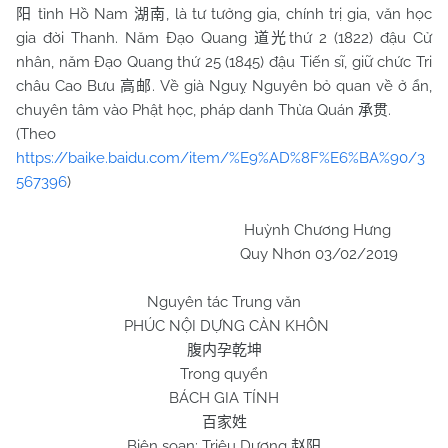
tỉnh Hồ
Nam
, là tư tưởng gia, chính trị gia, văn học
阳
湖南
gia đời Thanh. Năm Đạo Quang
thứ 2 (1822) đậu Cử
道光
nhân, năm Đạo Quang thứ 25 (1845) đậu Tiến sĩ, giữ chức Tri
châu Cao Bưu
. Về già Nguỵ Nguyên bỏ quan về ở ẩn,
高邮
chuyên tâm vào Phật học, pháp danh Thừa Quán
.
承贯
(Theo
https://baike.baidu.com/item/%E9%AD%8F%E6%BA%90/3
567396
)
Huỳnh Chương Hưng
Quy Nhơn 03/02/2019
Nguyên tác Trung văn
PHÚC NỘI DỰNG CÀN KHÔN
腹内孕乾坤
Trong quyển
BÁCH GIA TÍNH
百家姓
Biên soạn: Triệu Dương
赵阳