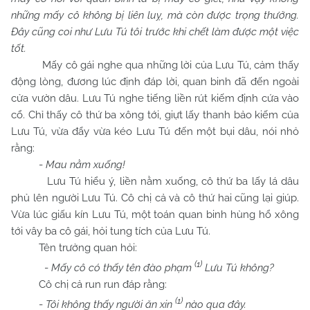
những mấy cô không bị liên luỵ, mà còn được trọng thưởng.
Đây cũng coi như Lưu Tú tôi trước khi chết làm được một việc
tốt.
Mấy cô gái nghe qua những lời của Lưu Tú, cảm thấy
động lòng, đương lúc định đáp lời, quan binh đã đến ngoài
cửa vườn dâu. Lưu Tú nghe tiếng liền rút kiếm định cứa vào
cổ. Chỉ thấy cô thứ ba xông tới, giựt lấy thanh bảo kiếm của
Lưu Tú, vừa đẩy vừa kéo Lưu Tú đến một bụi dâu, nói nhỏ
rằng:
-
Mau nằm xuống!
Lưu Tú hiểu ý, liền nằm xuống, cô thứ ba lấy lá dâu
phủ lên người Lưu Tú. Cô chị cả và cô thứ hai cũng lại giúp.
Vừa lúc giấu kín Lưu Tú, một toán quan binh hùng hổ xông
tới vây ba cô gái, hỏi tung tích của Lưu Tú.
Tên trưởng quan hỏi:
(1)
-
Mấy cô có thấy tên đào phạm
Lưu Tú không?
Cô chị cả run run đáp rằng:
(1)
-
Tôi không thấy người ăn xin
nào qua đây.