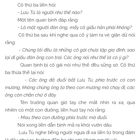
Cô thứ ba liền hỏi:
-
Lưu Tú là người như thế nào?
Một tên quan binh đáp rằng:
-
Là một người đàn ông, mấy cô giấu hắn phải không?
Cô thứ ba sau khi nghe qua cố ý làm ra vẻ giận dữ nói
rằng:
-
Chúng tôi đều là những cô gái chưa lập gia đình, sao
lại đi giấu đàn ông con trai. Các ông nói như thế là có ý gì?
Quan binh bị cô gái nói như thế đều sững sờ. Cô thứ
ba thừa thế lại nói:
-
Các ông đã đuổi bắt Lưu Tú, phía trước có con
mương, không chừng ông ta theo con mương mà chạy đi, các
ông còn chần chừ ở đây.
Tên trưởng quan giơ tay che mắt nhìn ra xa, qua
nhiên có một con đường, liền huơ tay nói rằng:
-
Mau theo con đường phía trước mà đuổi.
Nói xong liền dẫn binh mã ra khỏi vườn dâu.
Lưu Tú nghe tiếng người ngựa đi xa liền từ trong đám