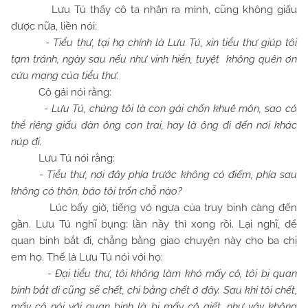
Lưu Tú thấy cô ta nhận ra mình, cũng không giấu
được nữa, liền nói:
-
Tiểu thư, tại hạ chính là Lưu Tú, xin tiểu thư giúp tôi
tạm tránh, ngày sau nếu như vinh hiển, tuyệt không quên ơn
cứu mạng của tiểu thư.
Cô gái nói rằng:
-
Lưu Tú, chúng tôi là con gái chốn khuê môn, sao có
thể riêng giấu đàn ông con trai, hay là ông đi đến nơi khác
núp đi.
Lưu Tú nói rằng:
-
Tiểu thư, nơi đây phía trước không có điếm, phía sau
không có thôn, bảo tôi trốn chỗ nào?
Lúc bấy giờ, tiếng vó ngựa của truy binh càng đến
gần. Lưu Tú nghĩ bụng: lần nầy thì xong rồi. Lại nghĩ, để
quan binh bắt đi, chẳng bằng giao chuyện này cho ba chị
em họ. Thế là Lưu Tú nói với họ:
-
Đại tiểu thư, tôi không làm khó mấy cô, tôi bị quan
binh bắt đi cũng sẽ chết, chi bằng chết ở đây. Sau khi tôi chết,
mấy cô nói với quan binh là bị mấy cô giết, như vậy không