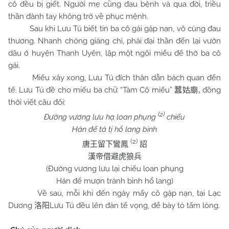
cô đều bị giết. Người mẹ cũng đau bệnh và qua đời, triều
thần đành tay không trở về phục mệnh.
Sau khi Lưu Tú biết tin ba cô gái gặp nạn, vô cùng đau
thương. Nhanh chóng giáng chỉ, phái đại thần đến lại vườn
dâu ở huyện Thanh Uyên, lập một ngôi miếu để thờ ba cô
gái.
Miếu xây xong, Lưu Tú đích thân dẫn bách quan đến
tế. Lưu Tú đề cho miếu ba chữ “Tàm Cô miếu”
đồng
蠶姑廟,
thời viết câu đối:
(2)
Đường vương lưu hạ loan phụng
chiếu
Hán đế tá tị hổ lang binh
(2)
唐王留下鸞鳳
詔
漢帝借避虎狼兵
(Đường vương lưu lại chiếu loan phụng
Hán đế mượn tránh binh hổ lang)
Về sau, mỗi khi đến ngày mấy cô gặp nạn, tại Lạc
Dương
Lưu Tú đều lên đàn tế vọng, để bày tỏ tấm lòng.
洛阳