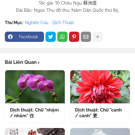
Tác giả: Tô Châu Ngu
蘇洲虞
Đài Bắc: Ngọc Thụ đồ thư. Năm Dân Quốc thứ 85.
Thư Mục:
Nghiên Cứu - Dịch Thuật
Facebook
Bài Liên Quan
Dịch thuật: Chữ "nhậm
Dịch thuật: Chữ "canh
/ nhâm" 任
/ cánh" 更