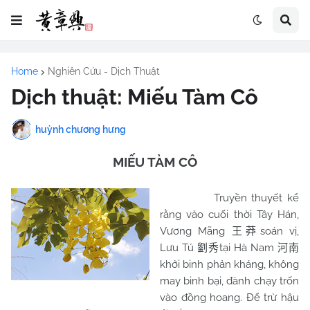
Home
Nghiên Cứu - Dịch Thuật
Dịch thuật: Miếu Tàm Cô
huỳnh chương hưng
MIẾU TÀM CÔ
Truyền thuyết kể
rằng vào cuối thời Tây Hán,
Vương Mãng
soán vị,
王莽
Lưu Tú
tại Hà Nam
劉秀
河南
khởi binh phản kháng, không
may binh bại, đành chạy trốn
vào đồng hoang. Để trừ hậu