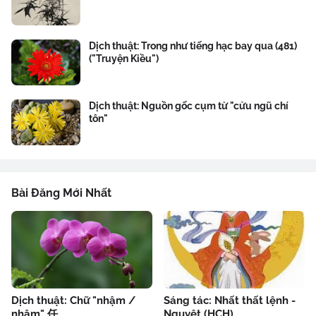
Dịch thuật: Trong như tiếng hạc bay qua (481)
("Truyện Kiều")
Dịch thuật: Nguồn gốc cụm từ "cửu ngũ chí
tôn"
Bài Đăng Mới Nhất
Dịch thuật: Chữ "nhậm /
Sáng tác: Nhất thất lệnh -
nhâm" 任
Nguyệt (HCH)