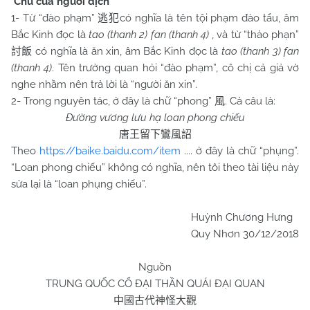
Chú của người dịch
1- Từ “đào phạm”
có nghĩa là tên tội phạm đào tẩu, âm
逃犯
Bắc Kinh đọc là
tao (thanh 2) fan (thanh 4)
, và từ “thảo phạn”
có nghĩa là ăn xin, âm Bắc Kinh đọc là
tao (thanh 3) fan
討飯
(thanh 4)
. Tên trưởng quan hỏi “đào phạm”, cô chị cả giả vờ
nghe nhầm nên trả lời là “người ăn xin”.
2- Trong nguyên tác, ở đây là chữ “phong”
. Cả câu là:
風
Đường vương lưu hạ loan phong chiếu
唐王留下鸞風詔
Theo
https://baike.baidu.com/item
.... ở đây là chữ “phụng”.
“Loan phong chiếu” không có nghĩa, nên tôi theo tài liệu này
sửa lại là “loan phụng chiếu”.
Huỳnh Chương Hưng
Quy Nhơn 30/12/2018
Nguồn
TRUNG QUỐC CỔ ĐẠI THẦN QUÁI ĐẠI QUAN
中國古代神怪大觀