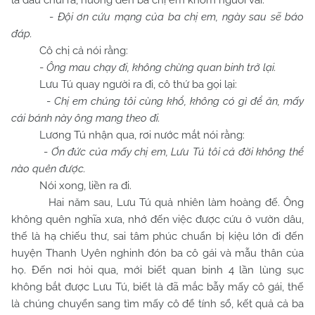
lá dâu chui ra, hướng đến ba chị em khom người vái:
-
Đội ơn cứu mạng của ba chị em, ngày sau sẽ báo
đáp.
Cô chị cả nói rằng:
-
Ông mau chạy đi, không chừng quan binh trở lại.
Lưu Tú quay người ra đi, cô thứ ba gọi lại:
-
Chị em chúng tôi cùng khổ, không có gì để ăn, mấy
cái bánh này ông mang theo đi.
Lương Tú nhận qua, rơi nước mắt nói rằng:
-
Ơn đức của mấy chị em, Lưu Tú tôi cả đời không thể
nào quên được.
Nói xong, liền ra đi.
Hai năm sau, Lưu Tú quả nhiên làm hoàng đế. Ông
không quên nghĩa xưa, nhớ đến việc được cứu ở vườn dâu,
thế là hạ chiếu thư, sai tâm phúc chuẩn bị kiệu lớn đi đến
huyện Thanh Uyên nghinh đón ba cô gái và mẫu thân của
họ. Đến nơi hỏi qua, mới biết quan binh 4 lần lùng sục
không bắt được Lưu Tú, biết là đã mắc bẫy mấy cô gái, thế
là chúng chuyển sang tìm mấy cô để tính sổ, kết quả cả ba