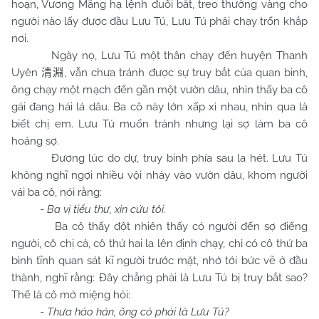
hoạn, Vương Mãng hạ lệnh đuổi bắt, treo thưởng vàng cho
người nào lấy được đầu Lưu Tú, Lưu Tú phải chạy trốn khắp
nơi.
Ngày nọ, Lưu Tú một thân chạy đến huyện Thanh
Uyên
, vẫn chưa tránh được sự truy bắt của quan binh,
清淵
ông chạy một mạch đến gần một vườn dâu, nhìn thấy ba cô
gái đang hái lá dâu. Ba cô này lớn xấp xỉ nhau, nhìn qua là
biết chị em. Lưu Tú muốn tránh nhưng lại sợ làm ba cô
hoảng sợ.
Đương lúc do dự, truy binh phía sau la hét. Lưu Tú
không nghĩ ngợi nhiều vội nhảy vào vườn dâu, khom người
vái ba cô, nói rằng:
-
Ba vị tiểu thư, xin cứu tôi.
Ba cô thấy đột nhiên thấy có người đến sợ điếng
người, cô chị cả, cô thứ hai la lên định chạy, chỉ có cô thứ ba
bình tĩnh quan sát kĩ người trước mặt, nhớ tới bức vẽ ở đầu
thành, nghĩ rằng: Đây chẳng phải là Lưu Tú bị truy bắt sao?
Thế là cô mở miệng hỏi:
-
Thưa hảo hán, ông có phải là Lưu Tú?