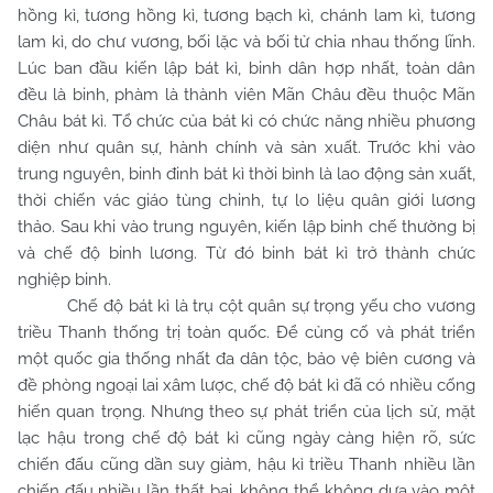
hồng kì, tương hồng kì, tương bạch kì, chánh lam kì, tương
lam kì, do chư vương, bối lặc và bối tử chia nhau thống lĩnh.
Lúc ban đầu kiến lập bát kì, binh dân hợp nhất, toàn dân
đều là binh, phàm là thành viên Mãn Châu đều thuộc Mãn
Châu bát kì. Tổ chức của bát kì có chức năng nhiều phương
diện như quân sự, hành chính và sản xuất. Trước khi vào
trung nguyên, binh đinh bát kì thời bình là lao động sản xuất,
thời chiến vác giáo tùng chinh, tự lo liệu quân giới lương
thảo. Sau khi vào trung nguyên, kiến lập binh chế thường bị
và chế độ binh lương. Từ đó binh bát kì trở thành chức
nghiệp binh.
Chế độ bát kì là trụ cột quân sự trọng yếu cho vương
triều Thanh thống trị toàn quốc. Để củng cố và phát triển
một quốc gia thống nhất đa dân tộc, bảo vệ biên cương và
đề phòng ngoại lai xâm lược, chế độ bát kì đã có nhiều cống
hiến quan trọng. Nhưng theo sự phát triển của lịch sử, mặt
lạc hậu trong chế độ bát kì cũng ngày càng hiện rõ, sức
chiến đấu cũng dần suy giảm, hậu kì triều Thanh nhiều lần
chiến đấu nhiều lần thất bại, không thể không dựa vào một