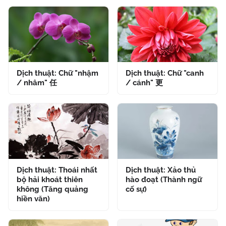
Dịch thuật: Chữ "nhậm
Dịch thuật: Chữ "canh
/ nhâm" 任
/ cánh" 更
Dịch thuật: Thoái nhất
Dịch thuật: Xảo thủ
bộ hải khoát thiên
hào đoạt (Thành ngữ
không (Tăng quảng
cố sự)
hiền văn)