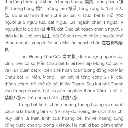
thời tăng thêm 4 kì khác là tương hoàng
, tương bạch
镶黄
镶
, tương hồng
, tương lam
, tổng xưng là “bát kì”
白
镶红
镶蓝
八
, đó là sự hình thành chế độ bát kì. Dưới bát kì mỗi 300
旗
người là 1 ngưu lục, đặt Ngưu lục ngạch chân 1 người, 5
ngưu lục là 1 giáp lạt
, đặt Giáp lạt ngạch chân 1 người, 5
甲喇
giáp lạt là 1 cố sơn
, đặt Cố sơn ngạch chân 1 người, phó
固山
chức 1 người, xưng là Tả hữu Mai lặc ngạch chân
左右梅勒额
.
真
Thời Hoàng Thái Cực
, để mở rộng nguồn đại
皇太极
binh, trên cơ sở Mãn Châu bát kì lại kiến lập Mông Cổ bát kì
và Hán quân bát kì, biên chế hoàn toàn tương đồng với Mãn
Châu bát kì. Mãn, Mông, Hán bát kì tổng cộng 24 kì cấu
thành chỉnh thể chế độ bát kì đời Thanh. Sau khi nhà Thanh
vào trung nguyên, bát kì quân lại phân thành Cấm lữ bát kì
và Trú phòng bát kì
.
禁旅八旗
驻防八旗
Trong bát kì thì chánh hoàng, tương hoàng và chánh
bạch kì là thượng tam kì. 3 kì này do hoàng đế đích thân chỉ
huy, binh là thân binh của hoàng đế, thị vệ hoàng cung
cũng được chọn từ trong 3 kì này. Hạ ngũ kì bao gồm chánh