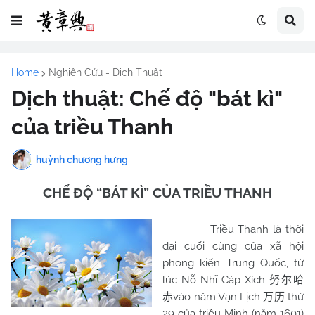
Home
Nghiên Cứu - Dịch Thuật
Dịch thuật: Chế độ "bát kì"
của triều Thanh
huỳnh chương hưng
CHẾ ĐỘ “BÁT KÌ” CỦA TRIỀU THANH
Triều Thanh là thời
đại cuối cùng của xã hội
phong kiến Trung Quốc, từ
lúc Nỗ Nhĩ Cáp Xích
努尔哈
vào năm Vạn Lịch
thứ
赤
万历
29 của triều Minh (năm 1601)