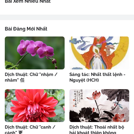
Bài Xem Nhiều Nhất
Bài Đăng Mới Nhất
Dịch thuật: Chữ "nhậm /
Sáng tác: Nhất thất lệnh -
nhâm" 任
Nguyệt (HCH)
Dịch thuật: Chữ "canh /
Dịch thuật: Thoái nhất bộ
cánh" 更
hải khoát thiên không