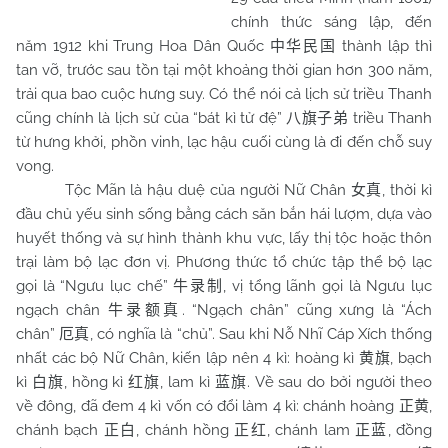
chính thức sáng lập, đến
năm 1912 khi Trung Hoa Dân Quốc
thành lập thì
中华民国
tan vỡ, trước sau tồn tại một khoảng thời gian hơn 300 năm,
trải qua bao cuộc hưng suy. Có thể nói cả lịch sử triều Thanh
cũng chính là lịch sử của “bát kì tử đệ”
triều Thanh
八旗子弟
từ hưng khởi, phồn vinh, lạc hậu cuối cùng là đi đến chỗ suy
vong.
Tộc Mãn là hậu duệ của người Nữ Chân
, thời kì
女真
đầu chủ yếu sinh sống bằng cách săn bắn hái lượm, dựa vào
huyết thống và sự hình thành khu vực, lấy thị tộc hoặc thôn
trại làm bộ lạc đơn vị. Phương thức tổ chức tập thể bộ lạc
gọi là “Ngưu lục chế”
, vị tổng lãnh gọi là Ngưu lục
牛录制
ngạch chân
. “Ngạch chân” cũng xưng là “Ách
牛录额真
chân”
, có nghĩa là “chủ”. Sau khi Nỗ Nhĩ Cáp Xích thống
厄真
nhất các bộ Nữ Chân, kiến lập nên 4 kì: hoàng kì
, bạch
黄旗
kì
, hồng kì
, lam kì
. Về sau do bởi người theo
白旗
红旗
蓝旗
về đông, đã đem 4 kì vốn có đổi làm 4 kì: chánh hoàng
,
正黄
chánh bạch
, chánh hồng
, chánh lam
, đồng
正白
正红
正蓝