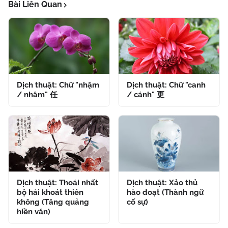
Bài Liên Quan
Dịch thuật: Chữ "nhậm
Dịch thuật: Chữ "canh
/ nhâm" 任
/ cánh" 更
Dịch thuật: Thoái nhất
Dịch thuật: Xảo thủ
bộ hải khoát thiên
hào đoạt (Thành ngữ
không (Tăng quảng
cố sự)
hiền văn)