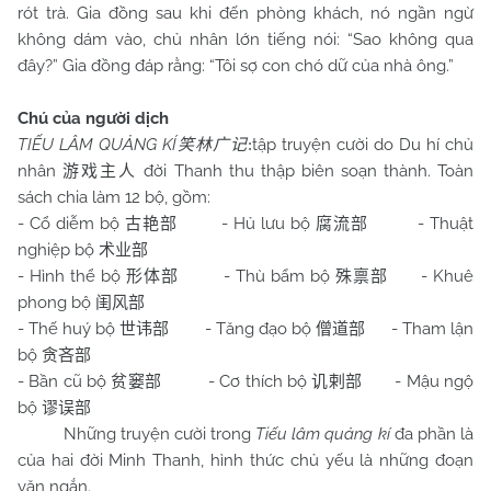
rót trà. Gia đồng sau khi đến phòng khách, nó ngần ngừ
không dám vào, chủ nhân lớn tiếng nói: “Sao không qua
đây?” Gia đồng đáp rằng: “Tôi sợ con chó dữ của nhà ông.”
Chú của người dịch
TIẾU LÂM QUẢNG KÍ
tập truyện cười do Du hí chủ
笑林广记
:
nhân
đời Thanh thu thập biên soạn thành. Toàn
游戏主人
sách chia làm 12 bộ, gồm:
- Cổ diễm bộ
- Hủ lưu bộ
- Thuật
古艳部
腐流部
nghiệp bộ
术业部
- Hình thể bộ
- Thù bẩm bộ
- Khuê
形体部
殊禀部
phong bộ
闺风部
- Thế huý bộ
- Tăng đạo bộ
- Tham lận
世讳部
僧道部
bộ
贪吝部
- Bần cũ bộ
- Cơ thích bộ
- Mậu ngộ
贫窭部
讥剌部
bộ
谬误部
Những truyện cười trong
Tiếu lâm quảng kí
đa phần là
của hai đời Minh Thanh, hình thức chủ yếu là những đoạn
văn ngắn.