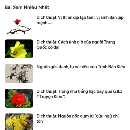
Bài Xem Nhiều Nhất
Dịch thuật: Vị thiên địa lập tâm, vị sinh dân lập
mệnh .....
Dịch thuật: Cách tính giờ của người Trung
Quốc cổ đại
Nguồn gốc danh, tự và hiệu của Trịnh Bản Kiều
Dịch thuật: Trong như tiếng hạc bay qua (481)
("Truyện Kiều")
Dịch thuật: Nguồn gốc cụm từ "cửu ngũ chí
tôn"