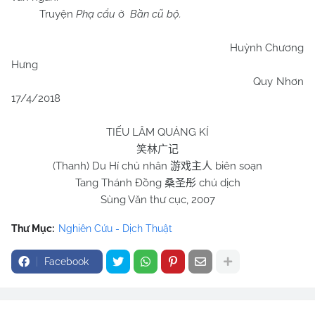
Truyện
Phạ cẩu
ở
Bần cũ bộ.
Huỳnh Chương
Hưng
Quy Nhơn
17/4/2018
TIẾU LÂM QUẢNG KÍ
笑林广记
(Thanh) Du Hí chủ nhân
biên soạn
游戏主人
Tang Thánh Đồng
chú dịch
桑圣彤
Sùng Văn thư cục, 2007
Thư Mục:
Nghiên Cứu - Dịch Thuật
Facebook