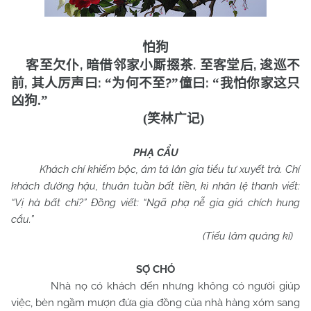
怕狗
,
.
,
客至欠仆
暗借邻家小厮掇茶
至客堂后
逡巡不
,
:
?
:
前
其人厉声曰
“
为何不至
”
僮曰
“
我怕你家这只
凶狗
.”
(
笑林广记
)
PHẠ CẨU
Khách chí khiếm bộc, ám tá lân gia tiểu tư xuyết trà. Chí
khách đường hậu, thuân tuần bất tiền, kì nhân lệ thanh viết:
“Vị hà bất chí?” Đồng viết: “Ngã phạ nễ gia giá chích hung
cẩu.”
(Tiếu lâm quảng kí)
SỢ CHÓ
Nhà nọ có khách đến nhưng không có người giúp
việc, bèn ngầm mượn đứa gia đồng của nhà hàng xóm sang