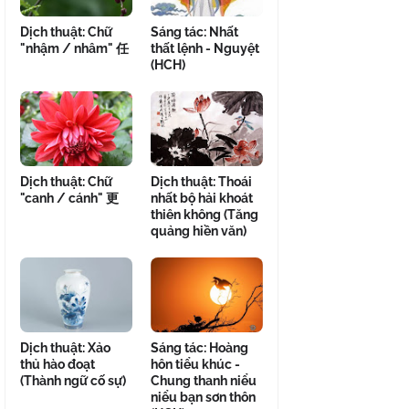
Dịch thuật: Chữ
Sáng tác: Nhất
"nhậm / nhâm" 任
thất lệnh - Nguyệt
(HCH)
Dịch thuật: Chữ
Dịch thuật: Thoái
"canh / cánh" 更
nhất bộ hải khoát
thiên không (Tăng
quảng hiền văn)
Dịch thuật: Xảo
Sáng tác: Hoàng
thủ hào đoạt
hôn tiểu khúc -
(Thành ngữ cố sự)
Chung thanh niểu
niểu bạn sơn thôn