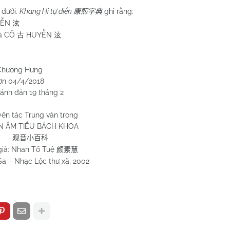
dưới.
Khang Hi tự điển
ghi rằng:
康熙字典
ỄN
泫
là CỔ
HUYỄN
古
泫
Hưng
2018
9 tháng 2
ên tác Trung văn trong
 ÂM TIỂU BÁCH KHOA
观音小百科
giả: Nhan Tố Tuệ
颜素慧
Sa – Nhạc Lộc thư xã, 2002