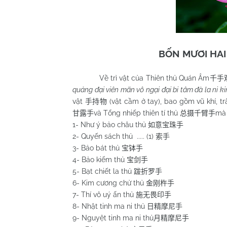
BỐN MƯƠI HAI
Về trì vật của Thiên thủ Quán Âm
千手
quảng đại viên mãn vô ngại đại bi tâm đà la ni k
vật
(vật cầm ở tay), bao gồm vũ khí, tr
手持物
và Tổng nhiếp thiên tí thủ
mà 
甘露手
总摄千臂手
1- Như ý bảo châu thủ
如意宝珠手
2- Quyến sách thủ ..... (1)
索手
3- Bảo bát thủ
宝钵手
4- Bảo kiếm thủ
宝剑手
5- Bạt chiết la thủ
跋折罗手
6- Kim cương chử thủ
金刚杵手
7- Thí vô uý ấn thủ
施无畏印手
8- Nhật tinh ma ni thủ
日精摩尼手
9- Nguyệt tinh ma ni thủ
月精摩尼手