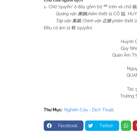
Chú của người dịch
1- Chữ “quyến” ở đây gồm bộ
trên và chữ
罒
绢
Quảng vận
phiên thiết là CÔ
HUY
廣韻
姑
Tập vận
, Chính vận
phiên thiết 
集韻
正韻
Đều có âm là
(quyến)
畎
.
Huỳnh Chương 
Quy Nhơn 04/4/
Quán Âm Thánh đản 1
Nguy
QUAN
Tác 
Trường 
Thư Mục:
Nghiên Cứu - Dịch Thuật
Facebook
Twitter