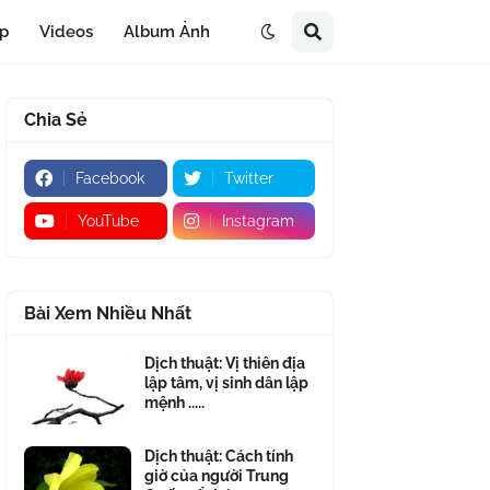
áp
Videos
Album Ảnh
Chia Sẻ
Facebook
Twitter
YouTube
Instagram
Bài Xem Nhiều Nhất
Dịch thuật: Vị thiên địa
lập tâm, vị sinh dân lập
mệnh .....
Dịch thuật: Cách tính
giờ của người Trung