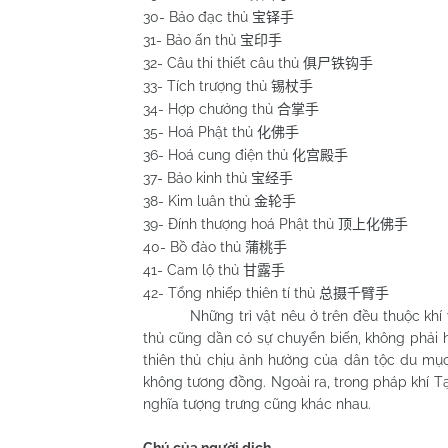
30- Bảo đạc thủ
宝铎手
31- Bảo ấn thủ
宝印手
32- Câu thi thiết câu thủ
俱尸铁钩手
33- Tích trượng thủ
锡杖手
34- Hợp chưởng thủ
合掌手
35- Hoá Phật thủ
化佛手
36- Hoá cung điện thủ
化宫殿手
37- Bảo kinh thủ
宝经手
38- Kim luân thủ
金轮手
39- Đính thượng hoá Phật thủ
顶上化佛手
40- Bồ đào thủ
蒲桃手
41-
Cam
lộ thủ
甘露手
42- Tổng nhiếp thiên tí thủ
总摄千臂手
Những trì vật nêu ở trên đều thuộc khí vật 
thủ cũng dần có sự chuyển biến, không phải h
thiên thủ chịu ảnh hưởng của dân tộc du mụ
không tương đồng. Ngoài ra, trong pháp khí 
nghĩa tượng trưng cũng khác nhau.