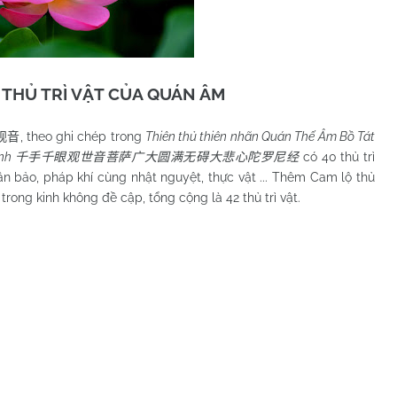
 THỦ TRÌ VẬT CỦA QUÁN ÂM
, theo ghi chép trong
Thiên thủ thiên nhãn Quán Thế Âm Bồ Tát
观音
inh
có 40 thủ trì
千手千眼观世音菩萨广大圆满无碍大悲心陀罗尼经
ân bảo, pháp khí cùng nhật nguyệt, thực vật ... Thêm Cam lộ thủ
trong kinh không đề cập, tổng cộng là 42 thủ trì vật.