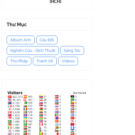
(HCH)
Thư Mục
Album Ảnh
Câu Đối
Nghiên Cứu - Dịch Thuật
Sáng Tác
Thư Pháp
Tranh Vẽ
Videos