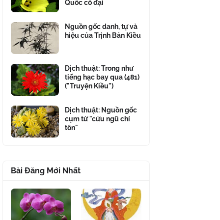
Quốc cổ đại
Nguồn gốc danh, tự và
hiệu của Trịnh Bản Kiều
Dịch thuật: Trong như
tiếng hạc bay qua (481)
("Truyện Kiều")
Dịch thuật: Nguồn gốc
cụm từ "cửu ngũ chí
tôn"
Bài Đăng Mới Nhất