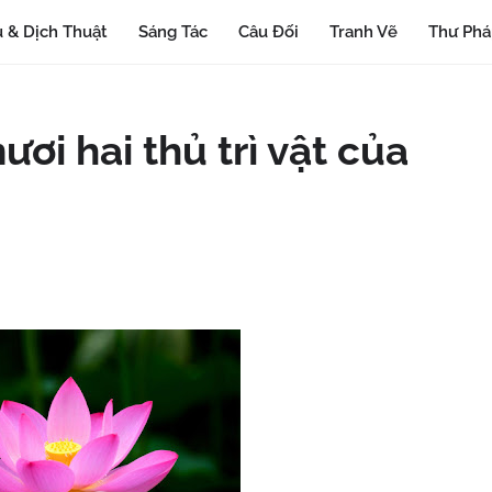
 & Dịch Thuật
Sáng Tác
Câu Đối
Tranh Vẽ
Thư Ph
ơi hai thủ trì vật của