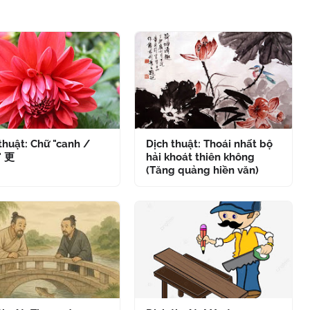
thuật: Chữ "canh /
Dịch thuật: Thoái nhất bộ
" 更
hải khoát thiên không
(Tăng quảng hiền văn)