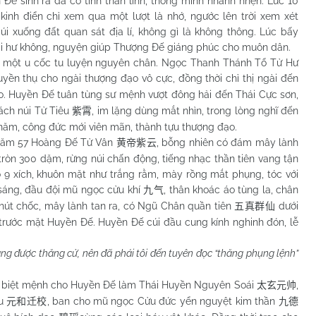
h ra đã có tính thần linh, thông minh nhanh nhẹn. Lúc 10
i kinh điển chỉ xem qua một lượt là nhớ, ngước lên trời xem xét
cúi xuống đất quan sát địa lí, không gì là không thông. Lúc bấy
tại hư không, nguyện giúp Thượng Đế giáng phúc cho muôn dân.
ột u cốc tu luyện nguyên chân. Ngọc Thanh Thánh Tổ Tử Hư
yền thụ cho ngài thượng đạo vô cực, đồng thời chỉ thị ngài đến
ạo. Huyền Đế tuân tùng sư mệnh vượt đông hải đến Thái Cực sơn,
 vách núi Tử Tiêu
, im lặng dùng mắt nhìn, trong lòng nghĩ đến
紫霄
năm, công đức mới viên mãn, thành tựu thượng đạo.
ăm 57 Hoàng Đế Tử Vân
, bỗng nhiên có đám mây lành
黄帝紫云
 tròn 300 dặm, rừng núi chấn động, tiếng nhạc thần tiên vang tận
o 9 xích, khuôn mặt như trắng rằm, mày rồng mắt phụng, tóc với
sáng, đầu đội mũ ngọc cửu khí
, thân khoác áo tùng la, chân
九气
Phút chốc, mây lành tan ra, có Ngũ Chân quần tiên
dưới
五真群仙
trước mặt Huyền Đế. Huyền Đế cúi đầu cung kính nghinh đón, lễ
g được thăng cử, nên đã phái tôi đến tuyên đọc “thăng phụng lệnh”
ệt mệnh cho Huyền Đế làm Thái Huyền Nguyên Soái
,
太玄元帅
ệu
, ban cho mũ ngọc Cửu đức yển nguyệt kim thần
元和迁校
九德