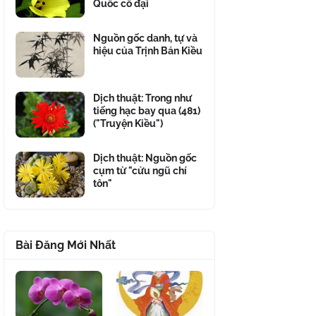
Quốc cổ đại
Nguồn gốc danh, tự và
hiệu của Trịnh Bản Kiều
Dịch thuật: Trong như
tiếng hạc bay qua (481)
("Truyện Kiều")
Dịch thuật: Nguồn gốc
cụm từ "cửu ngũ chí
tôn"
Bài Đăng Mới Nhất