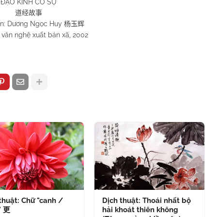
ĐẠO KINH CỐ SỰ
道经故事
ạn: Dương Ngọc Huy
杨玉辉
văn nghệ xuất bản xã, 2002
thuật: Chữ "canh /
Dịch thuật: Thoái nhất bộ
" 更
hải khoát thiên không