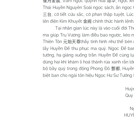
, trâm ngọc quỳnh hoa
, ngọc k
偃月金晨
琼华
Thái Huyền Nguyên Soái ngọc sách, ấn ngọ
, cờ tiết cửu sắc, cờ phan thập tuyệt. 
三台
lên điện Kim Khuyết
chính thức hành lệnh
金阙
Tại nhân gian lúc này là vào cuối đời Th
ma giúp Trụ Vương làm điều bạo ngược, kéo m
Thiên Tôn
thấy tình hình như thế bè
元始天尊
lấy Huyền Đế thu phục ma quỷ. Ngọc Đế ban 
tướng, hạ giáng xuống trần. Huyền Đế cùng
dùng hai khí khảm li hoá thành rùa xanh rắn lớ
bộ bầy quỷ trong động Phong Đô
, Huyề
酆都
biệt ban cho ngài tôn hiệu Ngọc Hư Sư Tướn
Huỳnh Chương
Quy Nhơn 08/0
N
HUY