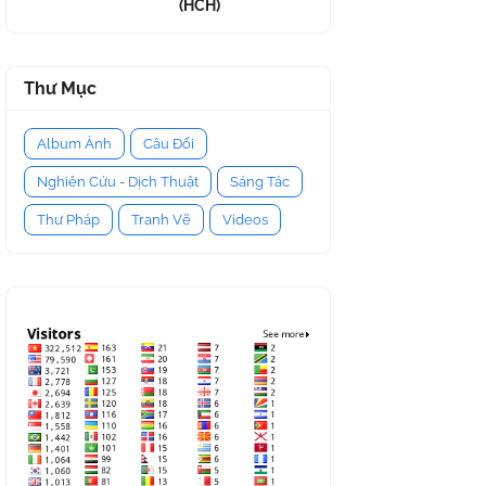
(HCH)
Thư Mục
Album Ảnh
Câu Đối
Nghiên Cứu - Dịch Thuật
Sáng Tác
Thư Pháp
Tranh Vẽ
Videos