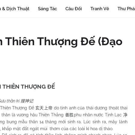
 & Dịch Thuật
Sáng Tác
Câu Đối
Tranh Vẽ
Thư Ph
n Thiên Thượng Đế (Đạo
 THIÊN THƯỢNG ĐẾ
Sưu thần kí
搜神记
ên Thượng Đế
do tinh anh của thái dương thoát thai
玄天上帝
u thân là vương hậu Thiện Thắng
phu nhân nước Tịnh Lạc
善胜
净
rong bụng mẫu thân 14 tháng mới sinh ra. Lúc sinh ra, mây lành
i, khắp mặt đất ngát mùi thơm của các loài kì hoa dị thảo.