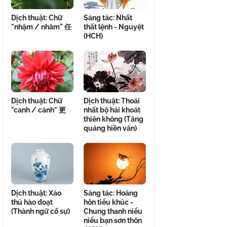
Dịch thuật: Chữ
Sáng tác: Nhất
"nhậm / nhâm" 任
thất lệnh - Nguyệt
(HCH)
Dịch thuật: Chữ
Dịch thuật: Thoái
"canh / cánh" 更
nhất bộ hải khoát
thiên không (Tăng
quảng hiền văn)
Dịch thuật: Xảo
Sáng tác: Hoàng
thủ hào đoạt
hôn tiểu khúc -
(Thành ngữ cố sự)
Chung thanh niểu
niểu bạn sơn thôn