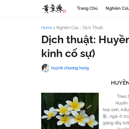
Trang Chủ
Nghiên Cứu
Home
Nghiên Cứu - Dịch Thuật
Dịch thuật: Huyề
kinh cố sự)
huỳnh chương hưng
HUYỀN
Theo
Huyền Thi
hoá sinh, mẫ
, ngài ở t
乐
giăng đầy trờ