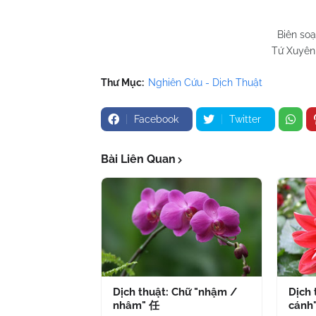
Biên so
Tứ Xuyên 
Thư Mục:
Nghiên Cứu - Dịch Thuật
Facebook
Twitter
Bài Liên Quan
Dịch thuật: Chữ "nhậm /
Dịch 
nhâm" 任
cánh