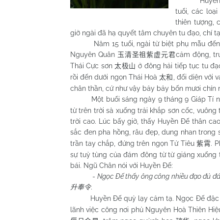
Huyền Đế sin
tuổi, các loạ
thiên tượng, 
giờ ngài đã hạ quyết tâm chuyên tu đạo, chí 
Năm 15 tuổi, ngài từ biệt phụ mẫu đến m
Nguyên Quân
cảm động, tru
玉清圣祖紫虚元君
Thái Cực sơn
ở đông hải tiếp tục tu đ
太极山
rồi đến dưới ngọn Thái Hoà
, đối diện với
太和
chân thần, cứ như vậy bảy bảy bốn mươi chín 
Một buổi sáng ngày 9 tháng 9 Giáp Tí n
từ trên trời sà xuống trải khắp sơn cốc, vuông
trời cao. Lúc bấy giờ, thấy Huyền Đế thân ca
sắc đen pha hồng, râu đẹp, dung nhan trong 
trần tay chắp, đứng trên ngọn Tử Tiêu
. 
紫霄
sự tuỳ tùng của đám đông từ từ giáng xuống 
bái. Ngũ Chân nói với Huyền Đế:
-
Ngọc Đế thấy ông công nhiều đạo đủ đán
.
升奉令
Huyền Đế quỳ lạy cảm tạ. Ngọc Đế đặc bi
lãnh việc công nơi phủ Nguyên Hoà Thiên Hi