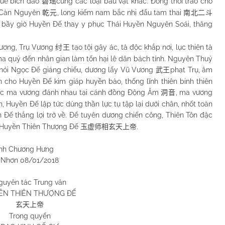
huê bích dao
cùng các loại báu vật khác. Đồng thời trao cho
碧瑶
c Càn Nguyên
, long kiếm nam bắc nhị đẩu tam thai
乾元
南北二斗
Lúc bầy giờ Huyền Đế thay y phục Thái Huyền Nguyên Soái, thăng
.
ương, Trụ Vương
tạo tội gây ác, tà độc khắp nơi, lục thiên tà
纣王
a quỷ đến nhân gian làm tổn hại lê dân bách tính. Nguyên Thuỷ
n nói Ngọc Đế giáng chiếu, dương lấy Vũ Vương
phạt Trụ, âm
武王
cho Huyền Đế kim giáp huyền bào, thống lĩnh thiên binh thiên
 lục ma vương đánh nhau tại cánh đồng Động Âm
, ma vương
洞音
n, Huyền Đế lập tức dùng thần lực tụ tập lại dưới chân, nhốt toàn
n Đế thắng lợi trở về. Để tuyên dương chiến công, Thiên Tôn đặc
g Huyền Thiên Thượng Đế
.
玉虚师相玄天上帝
 Hưng
1/2018
guyên tác Trung văn
ỀN THIÊN THƯỢNG ĐẾ
玄天上帝
Trong quyển