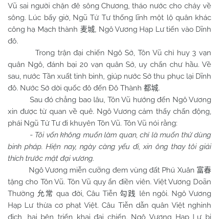
Vũ sai người chặn đê sông Chương, tháo nước cho chảy về
sông. Lúc bấy giờ, Ngũ Tử Tư thống lĩnh một lộ quân khác
công hạ Mạch thành
, Ngô Vương Hạp Lư tiến vào Dĩnh
麦城
đô.
Trong trận đại chiến Ngô Sở, Tôn Vũ chỉ huy 3 vạn
quân Ngô, đánh bại 20 vạn quân Sở, uy chấn chư hầu. Về
sau, nước Tần xuất tinh binh, giúp nước Sở thu phục lại Dĩnh
đô. Nước Sở dời quốc đô đến Đô Thành
.
都城
Sau đó chẳng bao lâu, Tôn Vũ hướng đến Ngô Vương
xin được từ quan về quê. Ngô Vương cảm thấy chấn động,
phái Ngũ Tử Tư đi khuyên Tôn Vũ. Tôn Vũ nói rằng:
-
Tôi vốn không muốn làm quan, chỉ là muốn thử dùng
binh pháp. Hiện nay, ngày càng yếu đi, xin ông thay tôi giải
thích trước mặt đại vương.
Ngô Vương miễn cưỡng đem vùng đất Phú Xuân
富春
tặng cho Tôn Vũ. Tôn Vũ quy ẩn điền viên. Việt Vương Doãn
Thường
qua đời, Câu Tiễn
lên ngôi. Ngô Vương
允常
勾践
Hạp Lư thừa cơ phạt Việt. Câu Tiễn dẫn quân Việt nghinh
địch, hai bên triển khai đại chiến. Ngô Vương Hạp Lư bị