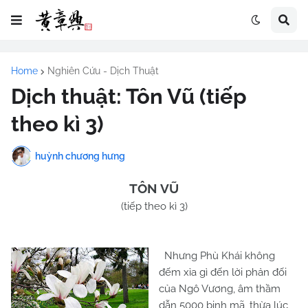
Home
Nghiên Cứu - Dịch Thuật
Dịch thuật: Tôn Vũ (tiếp
theo kì 3)
huỳnh chương hưng
TÔN VŨ
(tiếp theo kì 3)
Nhưng Phù Khái không
đếm xỉa gì đến lời phản đối
của Ngô Vương, âm thầm
dẫn 5000 binh mã, thừa lúc