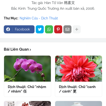
Tác giả: Hàn Tố Văn
韩素文
Bắc Kinh: Trung Quốc Trường An xuất bản xã, 2006.
Thư Mục:
Nghiên Cứu - Dịch Thuật
Facebook
Bài Liên Quan
Dịch thuật: Chữ "nhậm
Dịch thuật: Chữ "canh
/ nhâm" 任
/ cánh" 更