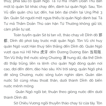
thuỷ, phía sau có quân Ngô. Tả Tư mã Thẩm Doãn Thú dẫn
một lộ quân Sở khác chạy đến, đánh lui quân Ngô. Sau, Tôn
Vũ dẫn quân chủ lực đến, hai bên đại chiến tại Ung Phệ 3
lần. Quân Sở người mệt ngựa thiếu bị quân Ngô đánh bại. Tả
Tư mã Thẩm Doãn Thú oán hận Tử Thường không giữ lời,
căm phẫn tự sát.
Toàn tuyến quân Sở bị tan vỡ, tháo chạy về Dĩnh đô
郢
, Dĩnh đô phơi bày trước mặt quân Ngô. Tôn Vũ chỉ huy
都
quân Ngô vượt Hán thuỷ tiến thẳng đến Dĩnh đô. Quân Ngô
vượt qua núi Hổ Nha
đến Đương Dương Bản
.
虎牙
当阳阪
Tôn Vũ thấy thế nước sông Chương
hung dữ, địa thế Dĩnh
漳
đô thấp trũng, liền ra lệnh cho quân Ngô đóng quân nơi
cao, đợi đến đêm, đào hào sâu. Khi trời sáng, quân Ngô phá
đê sông Chương, nước sông tuôn nghìn dặm. Quân dân
nước Sở cùng nhau thoát thân, dưới thành Dĩnh đô biển
nước mênh mông.
Quân Ngô ngồi bè, thuận theo giòng nước đến dưới
thành Dĩnh đô.
Sở Chiêu Vương ngồi thuyền tháo chạy từ cửa tây. Tôn