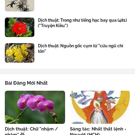
Dịch thuật: Trong như tiếng hạc bay qua (481)
("Truyện Kiều")
Dịch thuật: Nguồn gốc cụm từ "cửu ngũ chí
tôn"
Bài Đăng Mới Nhất
Dịch thuật: Chữ "nhậm /
Sáng tác: Nhất thất lệnh -
nhâm" 任
Nguyệt (HCH)