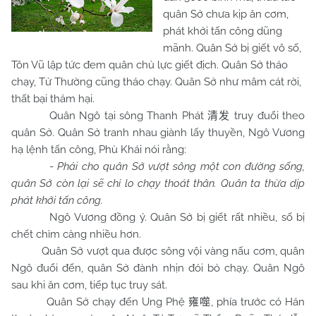
quân Sở chưa kịp ăn cơm,
phát khởi tấn công dũng
mãnh. Quân Sở bị giết vô số,
Tôn Vũ lập tức đem quân chủ lực giết địch. Quân Sở tháo
chạy, Tử Thường cũng tháo chạy. Quân Sở như mâm cát rời,
thất bại thảm hại.
Quân Ngô tại sông Thanh Phát
truy đuổi theo
清发
quân Sở. Quân Sở tranh nhau giành lấy thuyền, Ngô Vương
hạ lệnh tấn công, Phù Khái nói rằng:
-
Phải cho quân Sở vượt sông một con đường sống,
quân Sở còn lại sẽ chỉ lo chạy thoát thân. Quân ta thừa dịp
phát khởi tấn công.
Ngô Vương đồng ý. Quân Sở bị giết rất nhiều, số bị
chết chìm càng nhiều hơn.
Quân Sở vượt qua được sông vội vàng nấu cơm, quân
Ngô đuổi đến, quân Sở đành nhịn đói bỏ chạy. Quân Ngô
sau khi ăn cơm, tiếp tục truy sát.
Quân Sở chạy đến Ung Phệ
, phía trước có Hán
雍噬