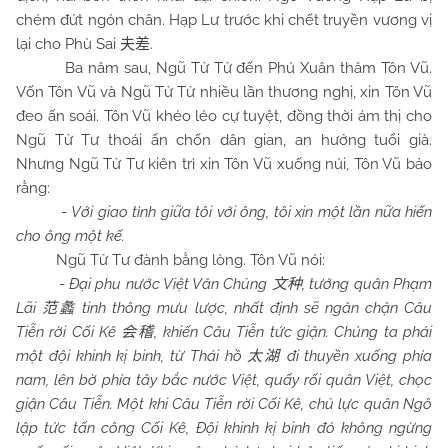
chém đứt ngón chân. Hạp Lư trước khi chết truyền vương vị
lại cho Phù Sai
.
夫差
Ba năm sau, Ngũ Tử Tử đến Phú Xuân thăm Tôn Vũ.
Vốn Tôn Vũ và Ngũ Tử Tử nhiều lần thương nghị, xin Tôn Vũ
đeo ấn soái. Tôn Vũ khéo léo cự tuyệt, đồng thời ám thị cho
Ngũ Tử Tư thoái ẩn chốn dân gian, an hưởng tuổi già.
Nhưng Ngũ Tử Tư kiên trì xin Tôn Vũ xuống núi, Tôn Vũ bảo
rằng:
-
Với giao tình giữa tôi với ông, tôi xin một lần nữa hiến
cho ông một kế.
Ngũ Tử Tư đành bằng lòng. Tôn Vũ nói:
-
Đại phu nước Việt Văn Chủng
, tướng quân Phạm
文种
Lãi
tinh thông mưu lược, nhất định sẽ ngăn chặn Câu
范蠡
Tiễn rời Cối Kê
, khiến Câu Tiễn tức giận. Chúng ta phái
会稽
một đội khinh kị binh, từ Thái hồ
đi thuyền xuống phía
太湖
nam, lên bờ phía tây bắc nước Việt, quấy rối quân Việt, chọc
giận Câu Tiễn. Một khi Câu Tiễn rời Cối Kê, chủ lực quân Ngô
lập tức tấn công Cối Kê, Đội khinh kị binh đó không ngừng