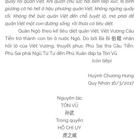
quấy rối quân Việt. Khi quân chủ lực hai bên tiếp xúc, kị binh
giương cờ hò hét ở hậu phương quân Việt, không ngừng quấy
rối. Không thể bức quân Việt đến chỗ tuyệt lộ, mà phải để
quân Việt một con đường sống, rồi thừa cơ tiêu diệt.
Quân Ngô theo kế tiêu diệt quân Việt. Việt Vương Câu
Tiễn trở thành con tin ở nước Ngô. Do bởi Bá Bỉ
nhận
伯嚭
hối lộ của Việt Vương, thuyết phục Phù Sai tha Câu Tiễn.
Phù Sai phái Ngũ Tử Tư đến Phú Xuân đáp tạ Tôn Vũ.
(còn tiếp)
Huỳnh Chương Hưng
Quy Nhơn 16/3/2017
Nguyên tác
TÔN VŨ
孙武
Trong quyển
HỔ CHI UY
虎之威