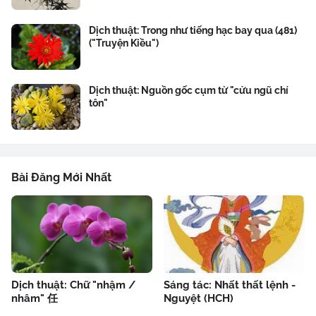
Dịch thuật: Trong như tiếng hạc bay qua (481)
("Truyện Kiều")
Dịch thuật: Nguồn gốc cụm từ "cửu ngũ chí
tôn"
Bài Đăng Mới Nhất
Dịch thuật: Chữ "nhậm /
Sáng tác: Nhất thất lệnh -
nhâm" 任
Nguyệt (HCH)