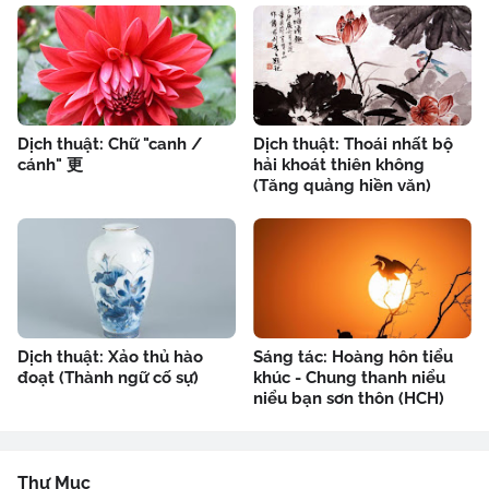
Dịch thuật: Chữ "canh /
Dịch thuật: Thoái nhất bộ
cánh" 更
hải khoát thiên không
(Tăng quảng hiền văn)
Dịch thuật: Xảo thủ hào
Sáng tác: Hoàng hôn tiểu
đoạt (Thành ngữ cố sự)
khúc - Chung thanh niểu
niểu bạn sơn thôn (HCH)
Thư Mục