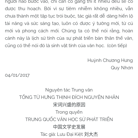
người nào bước vào, chỉ cần cố gắng thì ít nhiều đều sẽ có
được thu hoạch. Bởi vì sự tiêm nhiễm không nhiều, vẫn
chưa thành một tập tục trói buộc, tác giả rất dễ dàng hiển lộ
tài năng và sức sáng tạo, luôn có được ý tưởng mới, từ cú
mới và phong cách mới. Chúng ta có thể nói rằng, hoàn
cảnh này là lịch sử tính của sự phát triển bản thân thể văn,
cũng có thể nói đó là sinh vật tính của văn học. (còn tiếp)
Huỳnh Chương Hưng
Quy Nhơn
04/01/2017
Nguyên tác Trung văn
TỐNG TỪ HƯNG THỊNH ĐÍCH NGUYÊN NHÂN
宋词兴盛的原因
Trong quyển
TRUNG QUỐC VĂN HỌC SỬ PHÁT TRIỂN
中国文学史发展
Tác giả: Lưu Đại Kiệt
刘大杰