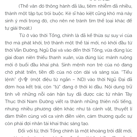
(Thể văn đó thông hành đã lâu, tiêm nhiễm đã nhiều,
thành một tập tục trói buộc. Kẻ sĩ hào kiệt cũng khó mà nảy
sinh ý mới trong đó, cho nên né tránh tìm thể loại khác để
tự giải thoát.)
Từ ở vào thời Tống, chính là đã kế thừa sự suy vi của
thơ mà phát khởi, trở thành một thể tài mới, nó khởi đầu từ
thời Vãn Đường, Ngũ Đại và vào đến thời Tống, vừa đúng lúc
giai đoạn niên thiếu thanh xuân, vừa đúng lúc mảnh ruộng
mới ở buổi đầu khai phá. Sinh mệnh non trẻ của nó đang
chờ phát triển, tiền đồ của nó còn dài và sáng sủa. “Tiểu
lệnh”
(một điệu từ ngắn – ND) vào thời Ngũ Đại đã
小令
đơm hoa kết trái, còn “từ” đang ở thời kì đầu. Nội dung trữ
tình về những nỗi oán hận tuy đã được các từ nhân Tây
Thục thời Nam Đường viết ra thành những thiên nổi tiếng,
nhưng nhiều phương diện khác như tả cảnh vật, thuyết lí
đàm thiền cùng với ca vịnh điền viên, cảm thương quốc sự
còn phải đợi nhân tài khai thác sáng tạo.
Đối với từ, thời Tống chính là một khoảng trời đất mới,