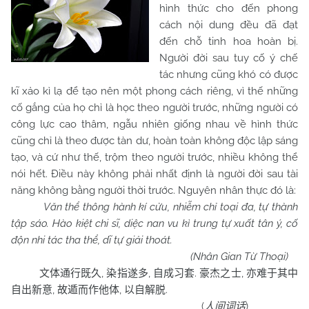
hình thức cho đến phong
cách nội dung đều đã đạt
đến chỗ tinh hoa hoàn bị.
Người đời sau tuy cố ý chế
tác nhưng cũng khó có được
kĩ xảo kì lạ để tạo nên một phong cách riêng, vì thế những
cố gắng của họ chỉ là học theo người trước, những người có
công lực cao thâm, ngẫu nhiên giống nhau về hình thức
cũng chỉ là theo được tàn dư, hoàn toàn không độc lập sáng
tạo, và cứ như thế, trộm theo người trước, nhiều không thể
nói hết. Điều này không phải nhất định là người đời sau tài
năng không bằng người thời trước. Nguyên nhân thực đó là:
Văn thể thông hành kí cửu, nhiễm chỉ toại đa, tự thành
tập sáo. Hào kiệt c
hi sĩ, diệc nan vu kì trung tự xuất tân ý, cố
độn nhi tác tha thể, dĩ tự giải thoát.
(Nhân Gian Từ Thoại)
,
,
.
,
文体通行既久
染指遂多
自成习套
豪杰之士
亦难于其中
,
,
.
自出新意
故遁而作他
体
以自解脱
(
)
人间词话