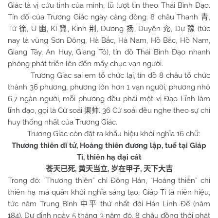
Giác là vị cứu tinh của mình, lũ lượt tin theo Thái Bình Đạo.
Tín đố của Trương Giác ngày càng đông. 8 châu Thanh
,
青
Từ
, U
, Kí
, Kinh
, Dương
, Duyện
, Dự
(tức
徐
幽
冀
荆
扬
兖
豫
nay là vùng Sơn Đông, Hà Bắc, Hà Nam, Hồ Bắc, Hồ Nam,
Giang Tây, An Huy, Giang Tô), tín đồ Thái Bình Đạo nhanh
phóng phát triển lên đến mấy chục vạn người.
Trương Giac sai em tổ chức lại, tín đồ 8 châu tổ chức
thành 36 phương, phương lớn hơn 1 vạn người, phương nhỏ
6,7 ngàn người, mỗi phương đều phái một vị Đạo Lĩnh làm
lĩnh đạo, gọi là Cừ soái
. 36 Cừ soái đều nghe theo sự chỉ
渠帅
huy thống nhất của Trương Giác.
Trương Giác còn đặt ra khẩu hiệu khởi nghĩa 16 chữ:
Thương thiên dĩ tử, Hoàng thiên đương lập, tuế tại Giáp
Tí, thiên hạ đại cát
,
,
,
苍天已死
黄天当立
岁在甲子
天下大吉
Trong đó: “Thương thiên” chỉ Đông Hán, “Hoàng thiên” chỉ
thiên hạ mà quân khởi nghĩa sáng tạo, Giáp Tí là niên hiệu,
tức năm Trung Bình
thứ nhất đời Hán Linh Đế (năm
中平
184). Dự định ngày 5 tháng 3 năm đó, 8 châu đồng thời phát