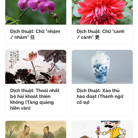
Dịch thuật: Chữ "nhậm
Dịch thuật: Chữ "canh
/ nhâm" 任
/ cánh" 更
Dịch thuật: Thoái nhất
Dịch thuật: Xảo thủ
bộ hải khoát thiên
hào đoạt (Thành ngữ
không (Tăng quảng
cố sự)
hiền văn)