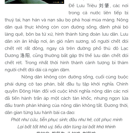
Đế Lưu Triệu
, các nơi
刘肇
trong cả nước liên tiếp bị
thuỷ tai, hạn hán và nạn sâu bọ phá hoại mùa màng. Nông
dân quả thực không còn con đường sống, đành phải bỏ
làng quê, bôn ba tứ xứ, hình thành từng đoàn lưu dân. Lưu
dân xin ăn khắp nơi, ăn gió nằm sương, số người chết đói
chết rét rất đông, ngay cả trên đường phố thủ đô Lạc
Dương
, cũng thường bắt gặp thi thể lưu dân chết đói
洛阳
chết rét. Trong nhất thời hình thành cảnh tượng bi thảm
người chết đói dài cả ngàn dặm.
Nông dân không còn đường sống, cuối cùng buộc
phải dựng cờ tạo phản, bắt đầu tụ tập khởi nghĩa. Chính
quyền Đông Hán đối với cuộc khởi nghĩa nông dân các nơi
đã tiến hành trấn áp một cách tàn khốc, nhưng ngọn lửa
đấu tranh phản kháng của nông dân không tắt. Đương thời,
dân gian từng lưu hành bài ca dao:
Phát như cửu, tiễn phục sinh; đầu như kê, cát phục minh
Lại bất tất khả uý, tiểu dân tùng lai bất khả khinh