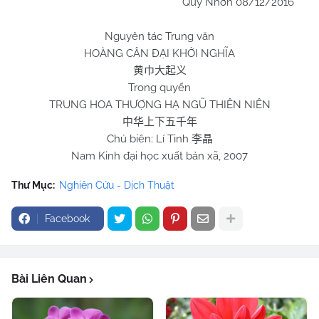
Quy Nhơn 08/12/2016
Nguyên tác Trung văn
HOÀNG CÂN ĐẠI KHỞI NGHĨA
黄巾大起义
Trong quyển
TRUNG HOA THƯỢNG HẠ NGŨ THIÊN NIÊN
中华上下五千年
Chủ biên: Lí Tinh
李晶
Nam Kinh đại học xuất bản xã, 2007
Thư Mục:
Nghiên Cứu - Dịch Thuật
Facebook
Bài Liên Quan