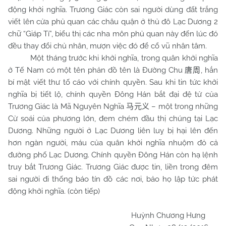
động khởi nghĩa. Trương Giác còn sai người dùng đất trắng
viết lên cửa phủ quan các châu quận ở thủ đô Lạc Dương 2
chữ “Giáp Tí”, biểu thị các nha môn phủ quan này đến lúc đó
đều thay đổi chủ nhân, mượn việc đó để cổ vũ nhân tâm.
Một tháng trước khi khởi nghĩa, trong quân khởi nghĩa
ở Tế
Nam
có một tên phản đồ tên là Đường
Chu
, hắn
唐周
bí mật viết thư tố cáo với chính quyền. Sau khi tin tức khởi
nghĩa bị tiết lộ, chính quyền Đông Hán bắt đại đệ tử của
Trương Giác là Mã Nguyên Nghĩa
– một trong những
马元义
Cừ soái của phương lớn, đem chém đầu thị chúng tại Lạc
Dương. Những người ở Lạc Dương liên luỵ bị hại lên đến
hơn ngàn người, máu của quân khởi nghĩa nhuộm đỏ cả
đường phố Lạc Dương. Chính quyền Đông Hán còn hạ lệnh
truy bắt Trương Giác. Trương Giác được tin, liền trong đêm
sai người đi thống báo tín đồ các nơi, bảo họ lập tức phát
động khởi nghĩa. (còn tiếp)
Huỳnh Chương Hưng