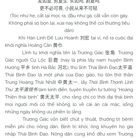
,
;
,
.
发如韭
剪复生
头如鸡
割复鸣
,
.
吏不必可畏
小民从来不可轻
(Tóc như hẹ, cắt lại mọc ra; đầu như gà, cắt vẫn còn gáy.
Không phải sợ bọn lại, xưa nay không thể coi thường tiểu
dân)
Khi Hán Linh Đế Lưu Hoành
tại vị, nổ ra cuộc đại
刘宏
khởi nghĩa Hoàng Cân
.
黄巾
Lĩnh tụ khởi nghĩa tên là Trương Giác
. Trương
张角
Giác người Cự Lộc
(nay là phía tây nam huyện Bình
巨鹿
Hương
tỉnh Hà Bắc
), thủ lĩnh Thái Bình Đạo
.
平乡
河北
太平道
Thái Bình Đạo là một phái của Đạo giáo, họ tôn thờ thần
Trung Hoàng Thái Nhất
, lấy
Thái Bình Thanh Lĩnh
中黄太一
Thư
làm kinh điển, tuyên truyền tư tưởng “Hoàng
太平清领书
Thiên thái bình”
, cho rằng chỉ có thời đại thái bình
黄天太平
mọi người mới có thể không lo về cái ăn cái mặc, sống
những ngày không ưu phiền lo lắng.
Trương Giác vốn biết chút y thuật, thường trị bệnh
miễn phí cho nông dân. Bịnh trị khỏi, ông khuyên họ gia
nhập Thái Bình Đạo. Nông dân cùng khổ đều xem Trương