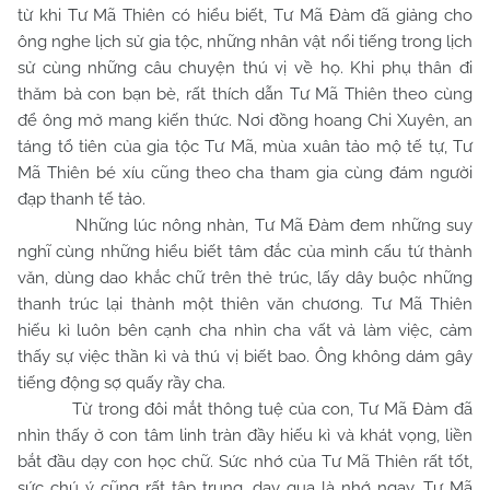
từ khi Tư Mã Thiên có hiểu biết, Tư Mã Đàm đã giảng cho
ông nghe lịch sử gia tộc, những nhân vật nổi tiếng trong lịch
sử cùng những câu chuyện thú vị về họ. Khi phụ thân đi
thăm bà con bạn bè, rất thích dẫn Tư Mã Thiên theo cùng
để ông mở mang kiến thức. Nơi đồng hoang Chi Xuyên, an
táng tổ tiên của gia tộc Tư Mã, mùa xuân tảo mộ tế tự, Tư
Mã Thiên bé xíu cũng theo cha tham gia cùng đám người
đạp thanh tế tảo.
Những lúc nông nhàn, Tư Mã Đàm đem những suy
nghĩ cùng những hiểu biết tâm đắc của mình cấu tứ thành
văn, dùng dao khắc chữ trên thẻ trúc, lấy dây buộc những
thanh trúc lại thành một thiên văn chương. Tư Mã Thiên
hiếu kì luôn bên cạnh cha nhìn cha vất vả làm việc, cảm
thấy sự việc thần kì và thú vị biết bao. Ông không dám gây
tiếng động sợ quấy rầy cha.
Từ trong đôi mắt thông tuệ của con, Tư Mã Đàm đã
nhìn thấy ở con tâm linh tràn đầy hiếu kì và khát vọng, liền
bắt đầu dạy con học chữ. Sức nhớ của Tư Mã Thiên rất tốt,
sức chú ý cũng rất tập trung, dạy qua là nhớ ngay. Tư Mã