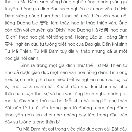
thời Tư Mã Đàm, sinh sống bằng nghề nông, nhưng vẫn giữ
truyền thống gia đình đọc sách nghiên cứu học vấn. Tư Mã
Đàm siêng năng ham học, từng bái nhà thiên văn học nổi
tiếng Đường Úc
làm thầy, học tri thức thiên văn. Ông
唐郁
còn đến với chuyên gia “Dịch” học Dương Hà
, học qua
杨何
“Dịch”, theo học giả nổi tiếng phái Hoàng Lão là Hoàng Sinh
, nghiên cứu tư tưởng triết học của Đạo gia. Đến khi sinh
黄生
Tư Mã Thiên, Tư Mã Đàm tuy địa vị thấp nhưng đã là một
học giả nổi danh.
Sinh ra trong một gia đình như thế, Tư Mã Thiên từ
nhỏ đã được giáo dục một nền văn hoá nồng đậm. Tính ông
hiếu kì, có hứng thú ham hiểu biết và nghiên cứu các loại sự
vật một cách mãnh liệt. Khách đến nhà, khi khách và phụ
thân bàn luận thời sự và học vấn, ông thích nghe những lời
mới lạ đầy hứng thú của họ. Mỗi khi nhà cúng tế, phụ thân
đốt nến tế tự tổ tiên trong gian từ đường u ám, ông đứng
lặng yên nhìn làn khói nhẹ nhàng bay lên, trong đầu tràn
đầy sự tưởng tượng thần bí.
Tư Mã Đàm rất coi trọng việc giáo dục con cái. Bắt đầu