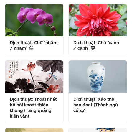
Dịch thuật: Chữ "nhậm
Dịch thuật: Chữ "canh
/ nhâm" 任
/ cánh" 更
Dịch thuật: Thoái nhất
Dịch thuật: Xảo thủ
bộ hải khoát thiên
hào đoạt (Thành ngữ
không (Tăng quảng
cố sự)
hiền văn)