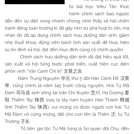
từ bài học triều Tần thực
hành chính sách bạo ngược
dẫn đến sự diệt vong nhanh chóng, nhìn thấy xã hội chiến
tranh động loạn trường kì đã gây nên sự phá hoại to lớn, mà
nhân đó đã áp dụng chính sách hưu dưỡng dân sinh, giảm
nhẹ thuế khoá, động viên bách tính sản xuất để thực hiện
sự ổn định xã hội, đạt đến mục đích củng cố chính quyền.
Chính sách hưu dưỡng dân sinh đã đạt hiệu quả tốt,
sản xuất xã hội từng bước phát triển, xuât hiện cục diện
phồn vinh “Văn Cảnh Chi trị”
.
文景之治
Năm Trung Nguyên
thứ 5 đời Hán Cảnh Đế
中元
汉景
, cũng chính là năm 145 trước công nguyên, nhà Tư Mã
帝
Đàm
sinh sống tại trấn Chi Xuyên
, Hạ Dương
司马谈
芝川
夏
Thiểm Tây
(nay là tây nam huyện Hàn Thành
阳
陕西
韩城
tỉnh Thiểm Tây
), vui mừng có được người con trai. Tư
陕西
Mã Đàm vô cùng mừng, đặt cho con tên là Thiên
, tự Tử
迁
Trường
.
子长
Tổ tiên gia tộc Tư Mã từng là Sử quan đời Chu, đến