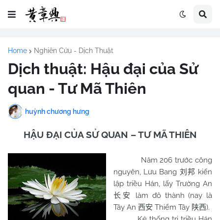
Home
Nghiên Cứu - Dịch Thuật
Dịch thuật: Hậu đại của Sử
quan - Tư Mã Thiên
huỳnh chương hưng
HẬU ĐẠI CỦA SỬ QUAN – TƯ MÃ THIÊN
Năm 206 trước công
nguyên, Lưu Bang
kiến
刘邦
lập triều Hán, lấy Trường An
làm đô thành (nay là
长安
Tây An
Thiểm Tây
).
西安
陕西
Kẻ thống trị triều Hán