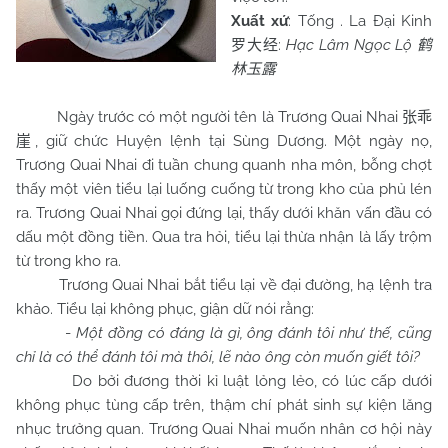
Xuất xứ
: Tống . La Đại Kinh
:
Hạc Lâm Ngọc Lộ
罗大经
鹤
林玉露
Ngày trước có một người tên là Trương Quai Nhai
张乖
, giữ chức Huyện lệnh tại Sùng Dương. Một ngày nọ,
崖
Trương Quai Nhai đi tuần chung quanh nha môn, bỗng chợt
thấy một viên tiểu lại luống cuống từ trong kho của phủ lén
ra. Trương Quai Nhai gọi đứng lại, thấy dưới khăn vấn đầu có
dấu một đồng tiền. Qua tra hỏi, tiểu lại thừa nhận là lấy trộm
từ trong kho ra.
Trương Quai Nhai bắt tiểu lại về đại đường, hạ lệnh tra
khảo. Tiểu lại không phục, giận dữ nói rằng:
-
Một đồng có đáng là gì, ông đánh tôi như thế, cũng
chỉ là có thể đánh tôi mà thôi, lẽ nào ông còn muốn giết tôi?
Do bởi đương thời kỉ luật lỏng lẻo, có lúc cấp dưới
không phục tùng cấp trên, thậm chí phát sinh sự kiện lăng
nhục trưởng quan. Trương Quai Nhai muốn nhân cơ hội này