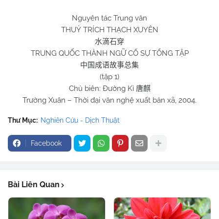
Nguyên tác Trung văn
THUỶ TRÍCH THẠCH XUYÊN
水滴石穿
TRUNG QUỐC THÀNH NGỮ CỐ SỰ TỔNG TẬP
中国成语故事总集
(tập 1)
Chủ biên: Đường Kì
唐麒
Trường Xuân – Thời đại văn nghệ xuất bản xã, 2004.
Thư Mục:
Nghiên Cứu - Dịch Thuật
Facebook
Bài Liên Quan