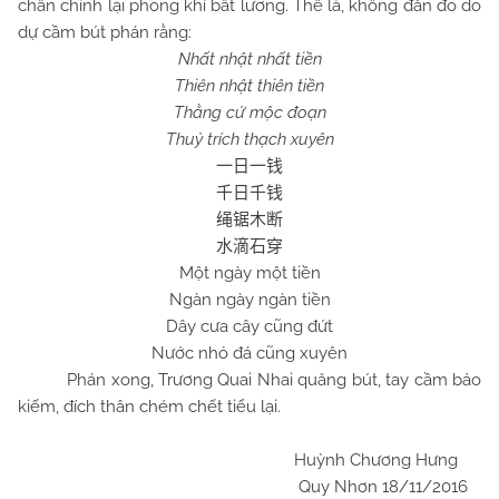
chấn chỉnh lại phong khí bất lương. Thế là, không đắn đo do
dự cầm bút phán rằng:
Nhất nhật nhất tiền
Thiên nhật thiên tiền
Thằng cứ mộc đoạn
Thuỷ trích thạch xuyên
一日一钱
千日千钱
绳锯木断
水滴石穿
Một ngày một tiền
Ngàn ngày ngàn tiền
Dây cưa cây cũng đứt
Nước nhỏ đá cũng xuyên
Phán xong, Trương Quai Nhai quăng bút, tay cầm bảo
kiếm, đích thân chém chết tiểu lại.
Huỳnh Chương Hưng
Quy Nhơn 18/11/2016