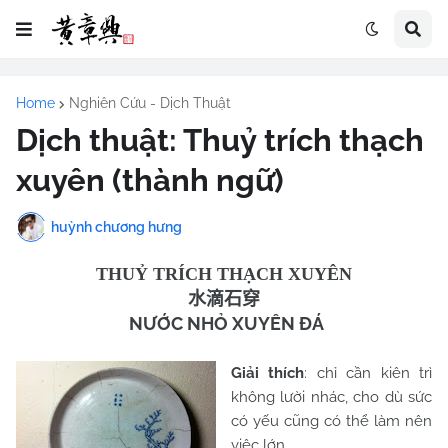
Home
Nghiên Cứu - Dịch Thuật
Dịch thuật: Thuỷ trích thạch
xuyên (thành ngữ)
huỳnh chương hưng
THUỶ TRÍCH THẠCH XUYÊN
水滴石穿
NƯỚC NHỎ XUYÊN ĐÁ
Giải thích
: chỉ cần kiên trì
không lười nhác, cho dù sức
có yếu cũng có thể làm nên
việc lớn.