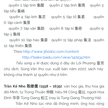
quyển 1: tập tỉnh
quyển 2: tập tình
quyển 3:
集醒
集情
tập tiễu
集峭
quyển 4: tập linh
quyển 5: tập tố
quyển
集灵
集素
6: tập cảnh
集景
quyển 7: tập vận
quyển 8: tập kì
quyển 9:
集韵
集奇
tập ỷ
集绮
quyển 10: tập hào
quyển 11: tập pháp
quyển
集豪
集法
12: tập thiến
集倩
Theo
http://www.360doc.com/content
http://baike.baidu.com/view/147434.htm
Tiểu song u kí
được dùng ở đây do Lôi Phương
雷芳
chú dịch, Sùng Văn thư cục xuất bản năm 2007, sách này
không chia thành 12 quyển như ở trên.
Trần Kế Nho
(1558 – 1639)
: văn học gia, thư hoạ gia
陈继儒
đời Minh, tự Trọng Thuần
, hiệu Mi Công
, người Hoa
仲醇
眉公
Đình
Tùng Giang
(nay là Tùng Giang Thượng Hải).
华亭
松江
Trần Kế Nho lúc nhỏ đã thông minh, ông học rộng