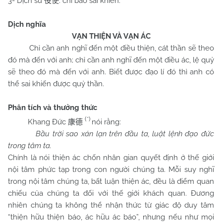
3- Dịch sử
: chỉ bảo sai khiến.
役使
Dịch nghĩa
VẠN THIỆN VÀ VẠN ÁC
Chỉ cần anh nghĩ đến một điều thiện, cát thần sẽ theo
đó mà đến với anh; chỉ cần anh nghĩ đến một điều ác, lệ quỷ
sẽ theo đó mà đến với anh. Biết được đạo lí đó thì anh có
thể sai khiến được quỷ thần.
Phân tích và thưởng thức
(*)
Khang Đức
nói rằng:
康德
Bầu trời sao xán lạn trên đầu ta, luật lệnh đạo đức
trong tâm ta.
Chính là nói thiện ác chốn nhân gian quyết định ở thế giới
nội tâm phức tạp trong con người chúng ta. Mỗi suy nghĩ
trong nội tâm chúng ta, bất luận thiện ác, đều là điểm quan
chiếu của chúng ta đối với thế giới khách quan. Đương
nhiên chúng ta không thể nhận thức từ giác độ duy tâm
“thiện hữu thiện báo, ác hữu ác báo”, nhưng nếu như mọi