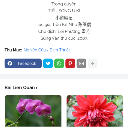
Trong quyển
TIỂU SONG U KÍ
小窗幽记
Tác giả: Trần Kế Nho
陈继儒
Chú dịch: Lôi Phương
雷芳
Sùng Văn thư cục, 2007.
Thư Mục:
Nghiên Cứu - Dịch Thuật
Facebook
Bài Liên Quan