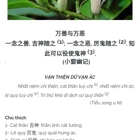
万善与万恶
(1)
(2)
,
;
,
.
一念之善
吉神随之
一念之恶
厉鬼随之
知
(3)
.
此可以役使鬼神
.
(
小窗幽记
)
VẠN THIỆN DỮ VẠN ÁC
(1)
Nhất niệm chi thiện, cát thần tuỳ chi
; nhất niệm chi ác,
(2)
(3)
lệ quỷ tuỳ chi
. Tri thử khả dĩ dịch sử quỷ thần
.
(Tiểu song u kí)
Chú thích
1- Cát thần
: thần linh cát tường.
吉神
2- Lệ quỷ
: quỷ quái hung ác.
厉鬼