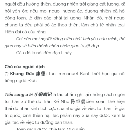
người đều hướng thiện, đương nhiên trời giáng cát tường, xã
hội yên ổn; nếu mọi người hướng ác, đương nhiên xã hội
động loạn, lê dân gặp phải tai ương. Nhân đó, mỗi người
chúng ta đều phải bỏ ác theo thiện, làm chủ tể nhân loại.
Hiện đại có câu rằng:
Chỉ cần mọi người dâng hiến chút tình yêu của mình, thế
gian này sẽ biến thành chốn nhân gian tuyệt đẹp.
Câu đó là nói đến đạo lí này.
Chú của người dịch
(*)-
Khang Đức
: tức Immanuel Kant, triết học gia nổi
康德
tiếng người Đức.
Tiểu song u kí
là tác phẩm ghi lại những cách ngôn
小窗幽记
tu thân xử thế do Trần Kế Nho
biên soạn, thể hiện
陈继儒
thái độ nhân sinh tích cực của nho gia về việc tu thân, tề gia,
trị quốc, bình thiên hạ. Tác phẩm này xưa nay được xem là
giai tác về việc tu dưỡng bản thân.
Toàn sách được chia làm 12 quyển: