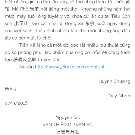
biết nhiều, giỏi cả thơ lẫn văn, về thư pháp theo Tô Thức
苏
, Mễ Phế
nổi tiếng một thời. Khoảng những năm hai
轼
米芾
mươi mấy tuổi, ông tuyệt ý với khoa cử, ẩn cư tại Tiểu Côn
sơn
, sau cất nhà tại Đông Xà
suốt ngày đóng
小昆山
东佘
cửa viết sách. Triều đình nhiều lần cho mời nhưng ông đều
lấy cớ bệnh tật từ chối.
Trần Kế Nho cả một đời đọc rất nhiều, trứ thuật cũng
đồ sộ phong phú. Tác phẩm của ông có
Trần Mi Công toàn
tập
truyền đời.
陈眉公全集
Nguồn
http://www.360doc.com/content
Huỳnh Chương
Hưng
Quy Nhơn
07/9/2016
Nguyên tác
VẠN THIỆN DỮ VẠN ÁC
万善与万恶