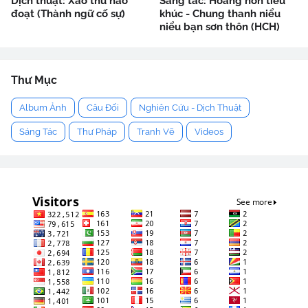
Dịch thuật: Xảo thủ hào
Sáng tác: Hoàng hôn tiểu
đoạt (Thành ngữ cố sự)
khúc - Chung thanh niểu
niểu bạn sơn thôn (HCH)
Thư Mục
Album Ảnh
Câu Đối
Nghiên Cứu - Dịch Thuật
Sáng Tác
Thư Pháp
Tranh Vẽ
Videos