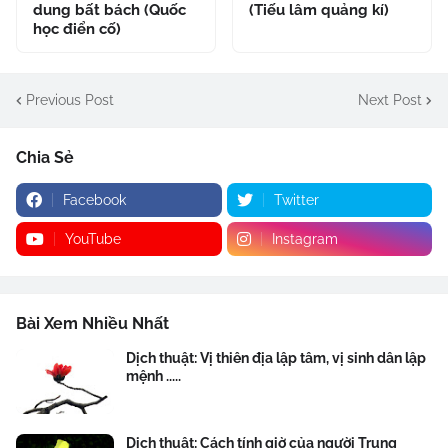
dung bất bách (Quốc
(Tiếu lâm quảng kí)
học điển cố)
Previous Post
Next Post
Chia Sẻ
Facebook
Twitter
YouTube
Instagram
Bài Xem Nhiều Nhất
Dịch thuật: Vị thiên địa lập tâm, vị sinh dân lập
mệnh .....
Dịch thuật: Cách tính giờ của người Trung