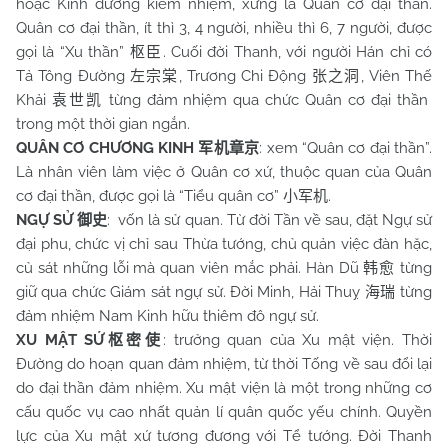
hoặc Kinh đường kiêm nhiệm, xưng là Quân cơ đại thần.
Quân cơ đại thần, ít thì 3, 4 người, nhiều thì 6, 7 người, được
gọi là “Xu thần”
. Cuối đời Thanh, với người Hán chỉ có
枢臣
Tả Tông Đường
, Trương Chi Động
, Viên Thế
左宗棠
张之洞
Khải
từng đảm nhiệm qua chức Quân cơ đại thần
袁世凯
trong một thời gian ngắn.
QUÂN CƠ CHƯƠNG KINH
: xem “Quân cơ đại thần”.
军机章京
Là nhân viên làm việc ở Quân cơ xứ, thuộc quan của Quân
cơ đại thần, được gọi là “Tiểu quân cơ”
.
小军机
NGỰ SỬ
: vốn là sử quan. Từ đời Tần về sau, đặt Ngự sử
御史
đại phu, chức vị chỉ sau Thừa tướng, chủ quản việc đàn hặc,
củ sát những lỗi mà quan viên mắc phải. Hàn Dũ
từng
韩愈
giữ qua chức Giám sát ngự sử. Đời Minh, Hải Thuỵ
từng
海瑞
đảm nhiệm Nam Kinh hữu thiêm đô ngự sử.
XU MẬT SỨ
: trưởng quan của Xu mật viện. Thời
枢密使
Đường do hoạn quan đảm nhiệm, từ thời Tống về sau đổi lại
do đại thần đảm nhiệm. Xu mật viện là một trong những cơ
cấu quốc vụ cao nhất quản lí quân quốc yếu chính. Quyền
lực của Xu mật xứ tương đương với Tể tướng. Đời Thanh