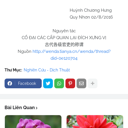
Huỳnh Chương Hưng
Quy Nhơn 02/8/2016
Nguyên tác
CỔ ĐẠI CÁC CẤP QUAN LẠI ĐÍCH XƯNG VỊ
古代各级官吏的称谓
Nguồn
http://wenda.tianya.cn/wenda/thread?
did=0e120704
Thư Mục:
Nghiên Cứu - Dịch Thuật
Facebook
Bài Liên Quan