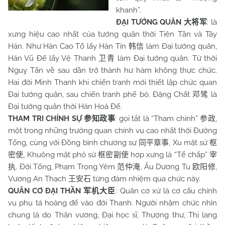
khanh”.
ĐẠI TƯỚNG QUÂN
: là
大将军
xưng hiệu cao nhất của tướng quân thời Tiên Tần và Tây
Hán. Như Hán Cao Tổ lấy Hàn Tín
làm Đại tướng quân,
韩信
Hán Vũ Đế lấy Vệ Thanh
làm Đại tướng quân. Từ thời
卫青
Nguỵ Tấn về sau dần trở thành hư hàm không thực chức.
Hai đời Minh Thanh khi chiến tranh mới thiết lập chức quan
Đại tướng quân, sau chiến tranh phế bỏ. Đặng Chất
là
邓骘
Đại tướng quân thời Hán Hoà Đế.
THAM TRI CHÍNH SỰ
: gọi tắt là “Tham chính”
,
参知政事
参政
một trong những trưởng quan chính vụ cao nhất thời Đường
Tống, cùng với Đồng bình chương sự
, Xu mật sứ
同平章事
枢
, Khuông mật phó sứ
hợp xưng là “Tể chấp”
密使
框密副使
宰
. Đời Tống, Phạm Trọng Yêm
, Âu Dương Tu
,
执
范仲淹
欧阳修
Vương An Thạch
từng đảm nhiệm qua chức này.
王安石
QUÂN CƠ ĐẠI THẦN
: Quân cơ xứ là cơ cấu chính
军机大臣
vụ phụ tá hoàng đế vào đời Thanh. Người nhậm chức nhìn
chung là do Thân vương, Đại học sĩ, Thượng thư, Thị lang