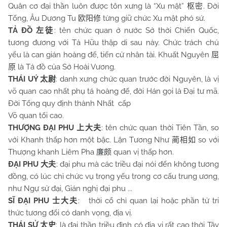
Quân cơ đại thần luôn được tôn xưng là “Xu mật”
. Đời
枢密
Tống, Âu Dương Tu
từng giữ chức Xu mật phó sứ.
欧阳修
TẢ ĐỒ
: tên chức quan ở nước Sở thời Chiến Quốc,
左徒
tương đương với Tả Hữu thập di sau này. Chức trách chủ
yếu là can gián hoàng đế, tiến cử nhân tài. Khuất Nguyên
屈
là Tả đồ của Sở Hoài Vương.
原
THÁI UÝ
: danh xưng chức quan trước đời Nguyên, là vị
太尉
võ quan cao nhất phụ tá hoàng đế, đời Hán gọi là Đại tư mã.
Đời Tống quy định thành Nhất cấp
Võ quan tối cao.
THƯỢNG ĐẠI PHU
: tên chức quan thời Tiên Tần, so
上大夫
với Khanh thấp hơn một bậc. Lận Tương Như
so với
蔺相如
Thượng khanh Liêm Pha
quan vị thấp hơn.
廉颇
ĐẠI PHU
: đại phu mà các triều đại nói đến không tương
大夫
đồng, có lúc chỉ chức vụ trọng yếu trong cơ cấu trung ương,
như Ngự sử đại, Gián nghị đại phu ...
SĨ ĐẠI PHU
: thời cổ chỉ quan lại hoặc phần tử tri
士大夫
thức tương đối có danh vọng, địa vị.
THÁI SỬ
: là đại thần triều đình có địa vị rất cao thời Tây
太史