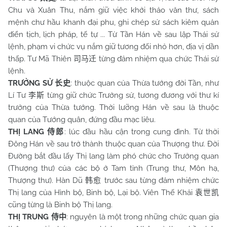
Chu và Xuân Thu, nắm giữ việc khởi thảo văn thư, sách
mệnh chư hầu khanh đại phu, ghi chép sử sách kiêm quản
điển tịch, lịch pháp, tế tự ... Từ Tần Hán về sau lập Thái sử
lệnh, phạm vi chức vụ nắm giữ tương đối nhỏ hơn, địa vị dần
thấp. Tư Mã Thiên
từng đảm nhiệm qua chức Thái sử
司马迁
lệnh.
TRƯỞNG SỬ
: thuộc quan của Thừa tướng đời Tần, như
长史
Lí Tư
từng giữ chức Trưởng sử, tương đương với thư kí
李斯
trưởng của Thừa tướng. Thời lưỡng Hán về sau là thuộc
quan của Tướng quân, đứng đầu mạc liêu.
THỊ LANG
: lúc đầu hầu cận trong cung đình. Từ thời
侍郎
Đông Hán về sau trở thành thuộc quan của Thượng thư. Đời
Đường bắt đầu lấy Thị lang làm phó chức cho Trưởng quan
(Thượng thư) của các bộ ở Tam tỉnh (Trung thư, Môn hạ,
Thượng thư). Hàn Dũ
trước sau từng đảm nhiệm chức
韩愈
Thị lang của Hình bộ, Binh bộ, Lại bộ. Viên Thế Khải
袁世凯
cũng từng là Binh bộ Thị lang.
THỊ TRUNG
: nguyên là một trong những chức quan gia
侍中