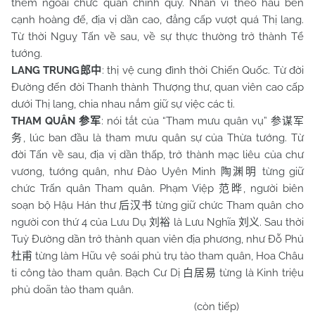
thêm ngoài chức quan chính quy. Nhân vì theo hầu bên
cạnh hoàng đế, địa vị dần cao, đẳng cấp vượt quá Thị lang.
Từ thời Nguỵ Tấn về sau, về sự thực thường trở thành Tể
tướng.
LANG TRUNG
: thị vệ cung đình thời Chiến Quốc. Từ đời
郎中
Đường đến đời Thanh thành Thượng thư, quan viên cao cấp
dưới Thị lang, chia nhau nắm giữ sự việc các ti.
THAM QUÂN
: nói tắt của “Tham mưu quân vụ”
参军
参谋军
, lúc ban đầu là tham mưu quân sự của Thừa tướng. Từ
务
đời Tấn về sau, địa vị dần thấp, trở thành mạc liêu của chư
vương, tướng quân, như Đào Uyên Minh
từng giữ
陶渊明
chức Trấn quân Tham quân. Phạm Việp
, người biên
范晔
soạn bộ Hậu Hán thư
từng giữ chức Tham quân cho
后汉书
người con thứ 4 của Lưu Dụ
là Lưu Nghĩa
. Sau thời
刘裕
刘义
Tuỳ Đường dần trở thành quan viên địa phương, như Đỗ Phủ
từng làm Hữu vệ soái phủ trụ tào tham quân, Hoa Châu
杜甫
ti công tào tham quân. Bạch Cư Dị
từng là Kinh triệu
白居易
phủ doãn tào tham quân.
(còn tiếp)