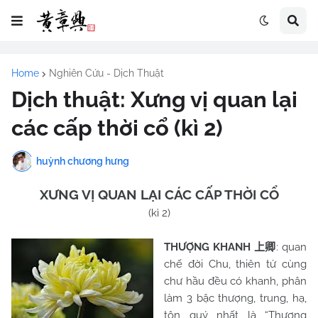
Home
Nghiên Cứu - Dịch Thuật
Dịch thuật: Xưng vị quan lại
các cấp thời cổ (kì 2)
huỳnh chương hưng
XƯNG VỊ QUAN LẠI CÁC CẤP THỜI CỔ
(kì 2)
THƯỢNG KHANH
: quan
上卿
chế đời Chu, thiên tử cùng
chư hầu đều có khanh, phân
làm 3 bậc thượng, trung, hạ,
tôn quý nhất là “Thượng